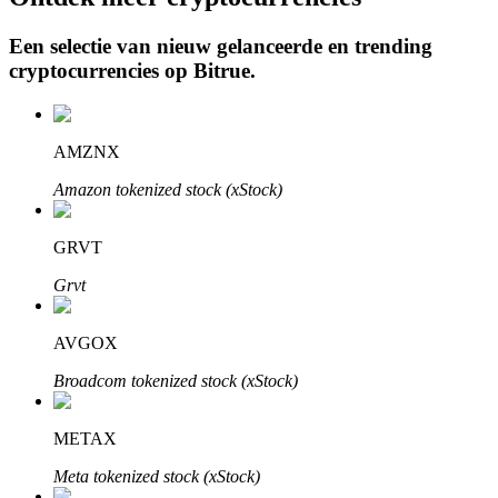
Een selectie van nieuw gelanceerde en trending
cryptocurrencies op
Bitrue
.
Auto Invest
Grijp langetermijnwinst en flexibele belangen
AMZNX
Amazon tokenized stock (xStock)
GRVT
Grvt
AVGOX
Leer staken
Broadcom tokenized stock (xStock)
Meer informatie over het verdienen van passief inkomen
METAX
Bitrue
AI
Meta tokenized stock (xStock)