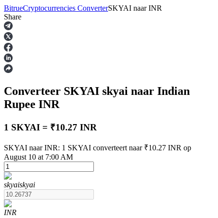
Bitrue
Cryptocurrencies Converter
SKYAI
naar
INR
Share
Termijncontracten
Converteer SKYAI
skyai
naar Indian
Rupee
INR
1 SKYAI = ₹10.27 INR
USDT-futures
SKYAI naar INR: 1 SKYAI converteert naar ₹10.27 INR op
August 10 at 7:00 AM
Futures met USDT als onderpand
skyai
skyai
INR