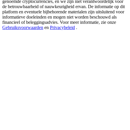
genoemde cryptocurrencies, en we zijn niet verantwoordelijk voor
USDT New User Exclusive 10% APR
de betrouwbaarheid of nauwkeurigheid ervan. De informatie op dit
USDT Flexible Staking | Daily Rewards
platform en eventuele bijbehorende materialen zijn uitsluitend voor
informatieve doeleinden en mogen niet worden beschouwd als
financieel of beleggingsadvies. Voor meer informatie, zie onze
Gebruiksvoorwaarden
en
Privacybeleid
.
BTC New User Exclusive: 6.5% APR
BTC Flexible Staking | Daily Rewards
Meer evenementen
Win prijzen en exclusieve beloningen
Log in
Aanmelden