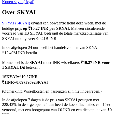
Kopen
skyai
(
skyai
)
Over SKYAI
SKYAI (SKYAI)
ervaart een opwaartse trend deze week, met de
COIN-M-futures
huidige prijs
op ₹10.27 INR per SKYAI
. Met een circulerende
Cryptocurrency-futures
voorraad van 1B SKYAI, bedraagt de totale marktkapitalisatie van
SKYAI nu ongeveer ₹9.41B INR.
In de afgelopen 24 uur heeft het handelsvolume van SKYAI
TradFi
₹12.49M INR bereikt
Derivaten voor aandelen, forex, edelmetalen en grondstoffen
Momenteel is de
SKYAI naar INR
wisselkoers
₹10.27 INR voor
1 SKYAI
. Dit betekent:
1
SKYAI
=
₹
10.27
INR
₹
1
INR
=
0.09739592
SKYAI
(Opmerking: Wisselkosten en gasprijzen zijn niet inbegrepen.)
In de afgelopen 7 dagen is de prijs van SKYAI gestegen met
228.43%.
In de afgelopen 24 uur heeft de koers fluctuaties van 15%
vertoond, met een hoogtepunt van ₹0 INR en een dieptepunt van ₹0
USDC-futures