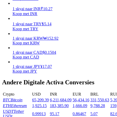
1
skyai
naar
INR
₹
10.27
Uitzetten
Koop met INR
Hoog rendement en directe toegang
1
skyai
naar
TRY
₺
5.14
Koop met TRY
1
skyai
naar
KRW
₩
152.92
Koop met KRW
1
skyai
naar
CAD
$
0.1504
Koop met CAD
1
skyai
naar
JPY
¥
17.07
Koop met JPY
Launchpool
Flexibel staken om populaire tokens te verdienen.
Andere Digitale Activa Conversies
Crypto
USD
INR
EUR
BRL
RU
BTC
Bitcoin
65,209.39
6,211,684.09
56,434.16
331,550.63
5,3
ETH
Ethereum
1,925.15
183,385.90
1,666.09
9,788.28
159
USDT
Tether
0.99913
95.17
0.86467
5.07
82.
USDt