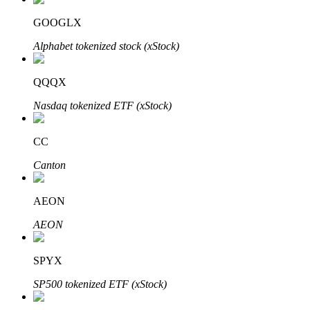
GOOGLX
Alphabet tokenized stock (xStock)
QQQX
Bitrue-partners
Nasdaq tokenized ETF (xStock)
CC
Canton
AEON
Bitrue Affiliates
AEON
Tot 65% commissies!
SPYX
SP500 tokenized ETF (xStock)