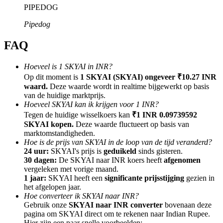
PIPEDOG
Pipedog
FAQ
Doorverwijzing
Hoeveel is 1 SKYAI in INR?
Nodig een vriend uit om contante beloningen te ontvangen
Op dit moment is
1 SKYAI (SKYAI) ongeveer ₹10.27 INR
waard.
Deze waarde wordt in realtime bijgewerkt op basis
BTC Welcome Rewards
van de huidige marktprijs.
Hoeveel SKYAI kan ik krijgen voor 1 INR?
Tegen de huidige wisselkoers kan
₹1 INR 0.09739592
SKYAI kopen.
Deze waarde fluctueert op basis van
marktomstandigheden.
Hoe is de prijs van SKYAI in de loop van de tijd veranderd?
24 uur:
SKYAI's prijs is
geduikeld
sinds gisteren.
30 dagen:
De SKYAI naar INR koers heeft
afgenomen
vergeleken met vorige maand.
1 jaar:
SKYAI heeft een
significante prijsstijging
gezien in
het afgelopen jaar.
Hoe converteer ik SKYAI naar INR?
Gebruik onze
SKYAI naar INR converter
bovenaan deze
BTC Welcome Rewards
pagina om SKYAI direct om te rekenen naar Indian Rupee.
Hier zijn een paar snelle voorbeelden: