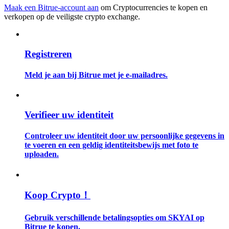
Maak een Bitrue-account aan
om Cryptocurrencies te kopen en
verkopen op de veiligste crypto exchange.
Gids
Futures-startgids
Registreren
Meld je aan bij Bitrue met je e-mailadres.
Verifieer uw identiteit
Controleer uw identiteit door uw persoonlijke gegevens in
Handelsstrategieën
te voeren en een geldig identiteitsbewijs met foto te
uploaden.
Leer hoe u winstgevend kunt blijven
Koop Crypto！
Gebruik verschillende betalingsopties om SKYAI op
Bitrue te kopen.