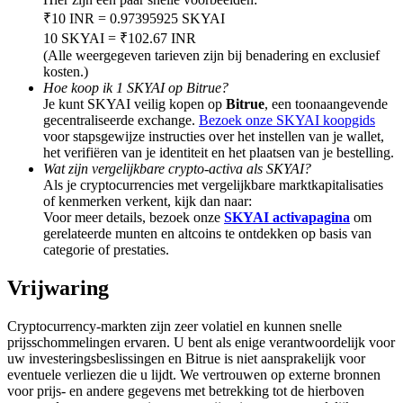
Deposit & Trade BTC to Share 25000 USDT prize pool!
₹10 INR = 0.97395925 SKYAI
10 SKYAI = ₹102.67 INR
(Alle weergegeven tarieven zijn bij benadering en exclusief
kosten.)
Deposit CASHCAT & Win
Hoe koop ik 1 SKYAI op Bitrue?
Je kunt SKYAI veilig kopen op
Bitrue
, een toonaangevende
Share 500000 CASHCAT prize pool
gecentraliseerde exchange.
Bezoek onze SKYAI koopgids
voor stapsgewijze instructies over het instellen van je wallet,
het verifiëren van je identiteit en het plaatsen van je bestelling.
Wat zijn vergelijkbare crypto-activa als SKYAI?
Als je cryptocurrencies met vergelijkbare marktkapitalisaties
Exclusive for BitMart Users
of kenmerken verkent, kijk dan naar:
Voor meer details, bezoek onze
SKYAI activapagina
om
Register & Trade to Win 500,000 USDT
gerelateerde munten en altcoins te ontdekken op basis van
categorie of prestaties.
Vrijwaring
Precious Metals Trading Carnival
Cryptocurrency-markten zijn zeer volatiel en kunnen snelle
Trade Gold & Silver · 33,333 USDT Bonus
prijsschommelingen ervaren. U bent als enige verantwoordelijk voor
uw investeringsbeslissingen en Bitrue is niet aansprakelijk voor
eventuele verliezen die u lijdt. We vertrouwen op externe bronnen
voor prijs- en andere gegevens met betrekking tot de hierboven