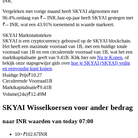
INR.
Futures met USDC als onderpand
Vergeleken met vorige maand heeft SKYAI afgenomen met
96.4%.omlaag van ₹-- INR.
Jaar-op-jaar heeft SKYAI gestegen met
₹-- INR, wat een 43.91% toenemend in waarde markeert.
SKYAI Marktstatistieken
SKYAI is een cryptocurrency gebouwd op de SKYAI blockchain.
Het heeft een maximale voorraad van 1B, met een huidige totale
voorraad van 1B en een circulerende voorraad van 1B, wat het een
marktkapitalisatie geeft van 9.41B. Klik hier om
Nu te Kopen
, of
bekijk onze stapsgewijze gids over
hoe je SKYAI (SKYAI) veilig
en eenvoudig kunt kopen
.
Kopiëren Handel
Huidige Prijs
₹
10.27
Sluit je aan bij top traders
Circulerende Voorraad
1B
Marktkapitalisatie
₹
9.41B
Volume(24u)
₹
12.49M
SKYAI Wisselkoersen voor ander bedrag
naar INR waarden van today 07:00
10
=
₹
102.67
INR