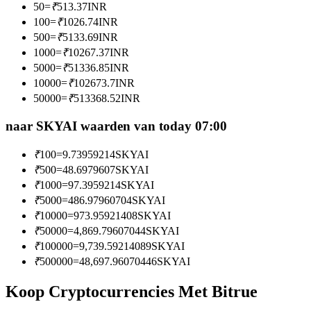
50
=
₹
513.37
INR
Word een Copy Trader
100
=
₹
1026.74
INR
Geniet van winstdeling en copy trading commissies
500
=
₹
5133.69
INR
1000
=
₹
10267.37
INR
5000
=
₹
51336.85
INR
10000
=
₹
102673.7
INR
50000
=
₹
513368.52
INR
naar SKYAI waarden van today 07:00
₹
100
=
9.73959214
SKYAI
₹
500
=
48.6979607
SKYAI
Informatie
₹
1000
=
97.3959214
SKYAI
Big data-analyse inclusief handelsinformatie, enz.
₹
5000
=
486.97960704
SKYAI
₹
10000
=
973.95921408
SKYAI
₹
50000
=
4,869.79607044
SKYAI
₹
100000
=
9,739.59214089
SKYAI
₹
500000
=
48,697.96070446
SKYAI
Koop Cryptocurrencies Met Bitrue