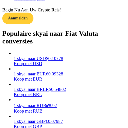
Begin Nu Aan Uw Crypto Reis!
Verdienen
Aanmelden
Populaire skyai naar Fiat Valuta
conversies
1
skyai
naar
USD
$
0.10778
Koop met USD
Macht varkentje
1
skyai
naar
EUR
€
0.09328
Koop met EUR
Verdien dagelijks competitieve beloningen
1
skyai
naar
BRL
R$
0.54802
Koop met BRL
1
skyai
naar
RUB
₽
8.92
Koop met RUB
1
skyai
naar
GBP
£
0.07987
Koop met GBP