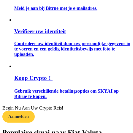
Meld je aan bij Bitrue met je e-mailadres.
Gids
Futures-startgids
Verifieer uw identiteit
Controleer uw identiteit door uw persoonlijke gegevens in
te voeren en een geldig identiteitsbewijs met foto te
uploaden.
Koop Crypto！
Handelsstrategieën
Gebruik verschillende betalingsopties om SKYAI op
Leer hoe u winstgevend kunt blijven
Bitrue te kopen.
Begin Nu Aan Uw Crypto Reis!
Aanmelden
Populaire skyai naar Fiat Valuta