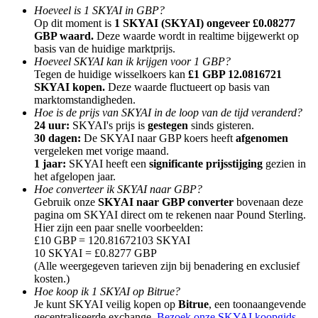
Hoeveel is 1 SKYAI in GBP?
Op dit moment is
1 SKYAI (SKYAI) ongeveer £0.08277
GBP waard.
Deze waarde wordt in realtime bijgewerkt op
basis van de huidige marktprijs.
Hoeveel SKYAI kan ik krijgen voor 1 GBP?
Tegen de huidige wisselkoers kan
£1 GBP 12.0816721
Doorverwijzing
SKYAI kopen.
Deze waarde fluctueert op basis van
marktomstandigheden.
Nodig een vriend uit om contante beloningen te ontvangen
Hoe is de prijs van SKYAI in de loop van de tijd veranderd?
24 uur:
SKYAI's prijs is
gestegen
sinds gisteren.
BTC Welcome Rewards
30 dagen:
De SKYAI naar GBP koers heeft
afgenomen
vergeleken met vorige maand.
1 jaar:
SKYAI heeft een
significante prijsstijging
gezien in
het afgelopen jaar.
Hoe converteer ik SKYAI naar GBP?
Gebruik onze
SKYAI naar GBP converter
bovenaan deze
pagina om SKYAI direct om te rekenen naar Pound Sterling.
Hier zijn een paar snelle voorbeelden:
£10 GBP = 120.81672103 SKYAI
10 SKYAI = £0.8277 GBP
(Alle weergegeven tarieven zijn bij benadering en exclusief
kosten.)
Hoe koop ik 1 SKYAI op Bitrue?
BTC Welcome Rewards
Je kunt SKYAI veilig kopen op
Bitrue
, een toonaangevende
gecentraliseerde exchange.
Bezoek onze SKYAI koopgids