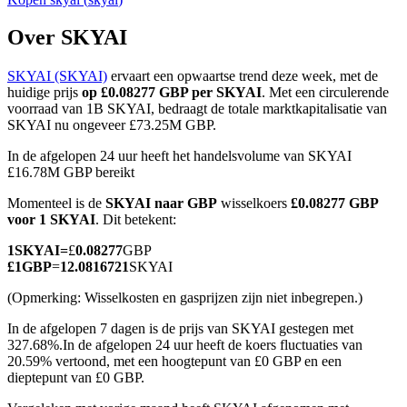
Over SKYAI
SKYAI (SKYAI)
ervaart een opwaartse trend deze week, met de
COIN-M-futures
huidige prijs
op £0.08277 GBP per SKYAI
. Met een circulerende
voorraad van 1B SKYAI, bedraagt de totale marktkapitalisatie van
Cryptocurrency-futures
SKYAI nu ongeveer £73.25M GBP.
In de afgelopen 24 uur heeft het handelsvolume van SKYAI
£16.78M GBP bereikt
TradFi
Momenteel is de
SKYAI naar GBP
wisselkoers
£0.08277 GBP
Derivaten voor aandelen, forex, edelmetalen en grondstoffen
voor 1 SKYAI
. Dit betekent:
1
SKYAI
=
£
0.08277
GBP
£
1
GBP
=
12.0816721
SKYAI
(Opmerking: Wisselkosten en gasprijzen zijn niet inbegrepen.)
In de afgelopen 7 dagen is de prijs van SKYAI gestegen met
327.68%.
In de afgelopen 24 uur heeft de koers fluctuaties van
20.59% vertoond, met een hoogtepunt van £0 GBP en een
dieptepunt van £0 GBP.
USDC-futures