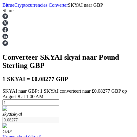
Bitrue
Cryptocurrencies Converter
SKYAI
naar
GBP
Share
Termijncontracten
Converteer SKYAI
skyai
naar Pound
Sterling
GBP
1 SKYAI = £0.08277 GBP
SKYAI naar GBP: 1 SKYAI converteert naar £0.08277 GBP op
USDT-futures
August 8 at 1:00 AM
Futures met USDT als onderpand
skyai
skyai
GBP
Kopen
skyai
(
skyai
)