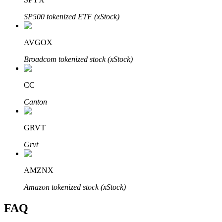
SP500 tokenized ETF (xStock)
AVGOX
Bitrue-partners
Broadcom tokenized stock (xStock)
CC
Canton
GRVT
Grvt
Bitrue Affiliates
AMZNX
Tot 65% commissies!
Amazon tokenized stock (xStock)
FAQ