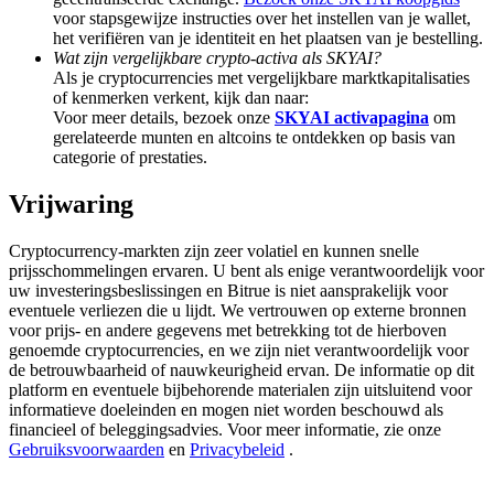
Deposit & Trade BTC to Share 25000 USDT prize pool!
voor stapsgewijze instructies over het instellen van je wallet,
het verifiëren van je identiteit en het plaatsen van je bestelling.
Wat zijn vergelijkbare crypto-activa als SKYAI?
Als je cryptocurrencies met vergelijkbare marktkapitalisaties
of kenmerken verkent, kijk dan naar:
Deposit CASHCAT & Win
Voor meer details, bezoek onze
SKYAI activapagina
om
gerelateerde munten en altcoins te ontdekken op basis van
Share 500000 CASHCAT prize pool
categorie of prestaties.
Vrijwaring
Exclusive for BitMart Users
Cryptocurrency-markten zijn zeer volatiel en kunnen snelle
prijsschommelingen ervaren. U bent als enige verantwoordelijk voor
Register & Trade to Win 500,000 USDT
uw investeringsbeslissingen en Bitrue is niet aansprakelijk voor
eventuele verliezen die u lijdt. We vertrouwen op externe bronnen
voor prijs- en andere gegevens met betrekking tot de hierboven
genoemde cryptocurrencies, en we zijn niet verantwoordelijk voor
Precious Metals Trading Carnival
de betrouwbaarheid of nauwkeurigheid ervan. De informatie op dit
platform en eventuele bijbehorende materialen zijn uitsluitend voor
Trade Gold & Silver · 33,333 USDT Bonus
informatieve doeleinden en mogen niet worden beschouwd als
financieel of beleggingsadvies. Voor meer informatie, zie onze
Gebruiksvoorwaarden
en
Privacybeleid
.