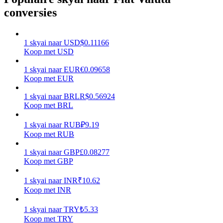
conversies
Verdienen
1
skyai
naar
USD
$
0.11166
Koop met USD
1
skyai
naar
EUR
€
0.09658
Koop met EUR
1
skyai
naar
BRL
R$
0.56924
Koop met BRL
Macht varkentje
1
skyai
naar
RUB
₽
9.19
Koop met RUB
Verdien dagelijks competitieve beloningen
1
skyai
naar
GBP
£
0.08277
Koop met GBP
1
skyai
naar
INR
₹
10.62
Koop met INR
1
skyai
naar
TRY
₺
5.33
Koop met TRY