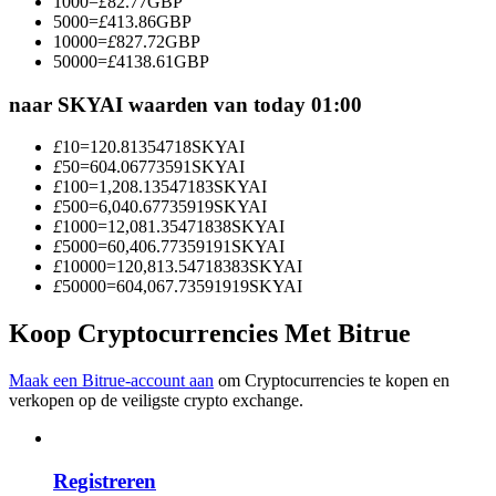
1000
=
£
82.77
GBP
Word een Copy Trader
5000
=
£
413.86
GBP
10000
=
£
827.72
GBP
Geniet van winstdeling en copy trading commissies
50000
=
£
4138.61
GBP
naar SKYAI waarden van today 01:00
£
10
=
120.81354718
SKYAI
£
50
=
604.06773591
SKYAI
£
100
=
1,208.13547183
SKYAI
£
500
=
6,040.67735919
SKYAI
£
1000
=
12,081.35471838
SKYAI
£
5000
=
60,406.77359191
SKYAI
£
10000
=
120,813.54718383
SKYAI
Informatie
£
50000
=
604,067.73591919
SKYAI
Big data-analyse inclusief handelsinformatie, enz.
Koop Cryptocurrencies Met Bitrue
Maak een Bitrue-account aan
om Cryptocurrencies te kopen en
verkopen op de veiligste crypto exchange.
Registreren