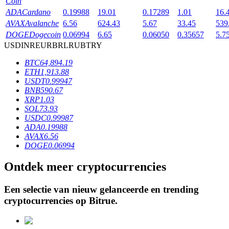
Coin
ADA
Cardano
0.19988
19.01
0.17289
1.01
16.
AVAX
Avalanche
6.56
624.43
5.67
33.45
539
BTR-vergrendelingen
DOGE
Dogecoin
0.06994
6.65
0.06050
0.35657
5.7
USD
INR
EUR
BRL
RUB
TRY
Exclusieve beleggingen voor BTR-houders
BTC
64,894.19
ETH
1,913.88
USDT
0.99947
BNB
590.67
XRP
1.03
SOL
73.93
USDC
0.99987
ADA
0.19988
AVAX
6.56
DOGE
0.06994
Leningen
Ontdek meer cryptocurrencies
Door crypto ondersteunde leenservice
Een selectie van nieuw gelanceerde en trending
cryptocurrencies op
Bitrue
.