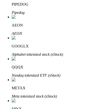
PIPEDOG
Pipedog
Auto Invest
AEON
Grijp langetermijnwinst en flexibele belangen
AEON
GOOGLX
Alphabet tokenized stock (xStock)
QQQX
Nasdaq tokenized ETF (xStock)
Leer staken
METAX
Meer informatie over het verdienen van passief inkomen
Meta tokenized stock (xStock)
Bitrue
AI
SPYX