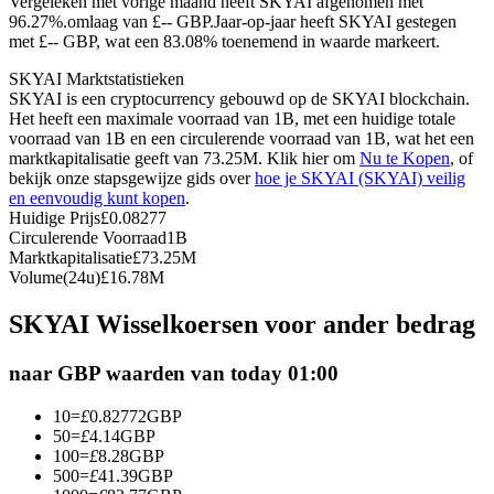
Vergeleken met vorige maand heeft SKYAI afgenomen met
96.27%.omlaag van £-- GBP.
Jaar-op-jaar heeft SKYAI gestegen
Futures met USDC als onderpand
met £-- GBP, wat een 83.08% toenemend in waarde markeert.
SKYAI Marktstatistieken
SKYAI is een cryptocurrency gebouwd op de SKYAI blockchain.
Het heeft een maximale voorraad van 1B, met een huidige totale
voorraad van 1B en een circulerende voorraad van 1B, wat het een
marktkapitalisatie geeft van 73.25M. Klik hier om
Nu te Kopen
, of
bekijk onze stapsgewijze gids over
hoe je SKYAI (SKYAI) veilig
en eenvoudig kunt kopen
.
Huidige Prijs
£
0.08277
Circulerende Voorraad
1B
Kopiëren Handel
Marktkapitalisatie
£
73.25M
Volume(24u)
£
16.78M
Sluit je aan bij top traders
SKYAI Wisselkoersen voor ander bedrag
naar GBP waarden van today 01:00
10
=
£
0.82772
GBP
50
=
£
4.14
GBP
100
=
£
8.28
GBP
500
=
£
41.39
GBP