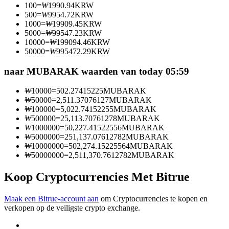
100
=
₩
1990.94
KRW
Word een Copy Trader
500
=
₩
9954.72
KRW
1000
=
₩
19909.45
KRW
Geniet van winstdeling en copy trading commissies
5000
=
₩
99547.23
KRW
10000
=
₩
199094.46
KRW
50000
=
₩
995472.29
KRW
naar MUBARAK waarden van today 05:59
₩
10000
=
502.27415225
MUBARAK
₩
50000
=
2,511.37076127
MUBARAK
₩
100000
=
5,022.74152255
MUBARAK
₩
500000
=
25,113.70761278
MUBARAK
₩
1000000
=
50,227.41522556
MUBARAK
Informatie
₩
5000000
=
251,137.07612782
MUBARAK
₩
10000000
=
502,274.15225564
MUBARAK
Big data-analyse inclusief handelsinformatie, enz.
₩
50000000
=
2,511,370.7612782
MUBARAK
Koop Cryptocurrencies Met Bitrue
Maak een Bitrue-account aan
om Cryptocurrencies te kopen en
verkopen op de veiligste crypto exchange.