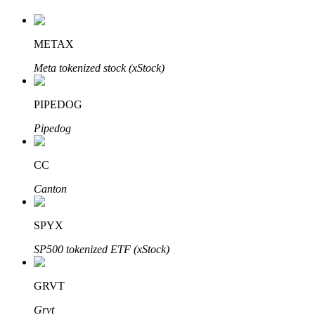
METAX
Auto Invest
Meta tokenized stock (xStock)
Grijp langetermijnwinst en flexibele belangen
PIPEDOG
Pipedog
CC
Canton
SPYX
Leer staken
SP500 tokenized ETF (xStock)
Meer informatie over het verdienen van passief inkomen
Bitrue
AI
GRVT
Grvt