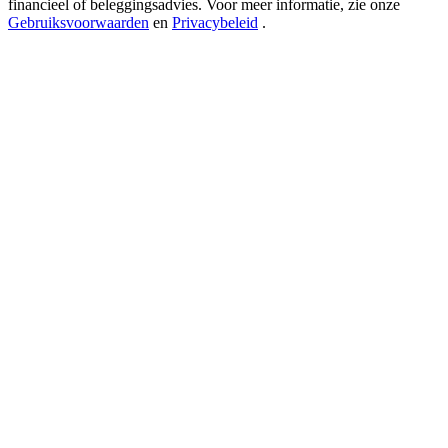
financieel of beleggingsadvies. Voor meer informatie, zie onze
USDT New User Exclusive 10% APR
Gebruiksvoorwaarden
en
Privacybeleid
.
USDT Flexible Staking | Daily Rewards
BTC New User Exclusive: 6.5% APR
BTC Flexible Staking | Daily Rewards
Meer evenementen
Win prijzen en exclusieve beloningen
Log in
Aanmelden