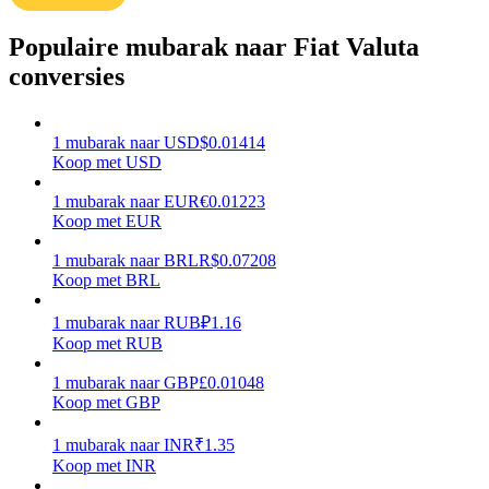
Verdienen
Populaire mubarak naar Fiat Valuta
conversies
1
mubarak
naar
USD
$
0.01414
Koop met USD
1
mubarak
naar
EUR
€
0.01223
Koop met EUR
1
mubarak
naar
BRL
R$
0.07208
Macht varkentje
Koop met BRL
Verdien dagelijks competitieve beloningen
1
mubarak
naar
RUB
₽
1.16
Koop met RUB
1
mubarak
naar
GBP
£
0.01048
Koop met GBP
1
mubarak
naar
INR
₹
1.35
Koop met INR