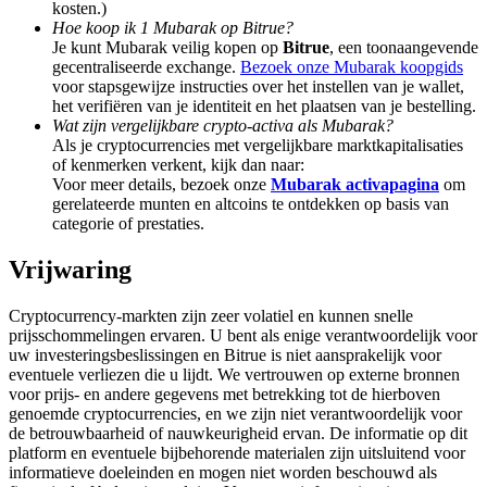
kosten.)
Deposit & Trade BTC to Share 25000 USDT prize pool!
Hoe koop ik 1 Mubarak op Bitrue?
Je kunt Mubarak veilig kopen op
Bitrue
, een toonaangevende
gecentraliseerde exchange.
Bezoek onze Mubarak koopgids
voor stapsgewijze instructies over het instellen van je wallet,
Deposit CASHCAT & Win
het verifiëren van je identiteit en het plaatsen van je bestelling.
Wat zijn vergelijkbare crypto-activa als Mubarak?
Share 500000 CASHCAT prize pool
Als je cryptocurrencies met vergelijkbare marktkapitalisaties
of kenmerken verkent, kijk dan naar:
Voor meer details, bezoek onze
Mubarak activapagina
om
gerelateerde munten en altcoins te ontdekken op basis van
categorie of prestaties.
Exclusive for BitMart Users
Vrijwaring
Register & Trade to Win 500,000 USDT
Cryptocurrency-markten zijn zeer volatiel en kunnen snelle
prijsschommelingen ervaren. U bent als enige verantwoordelijk voor
uw investeringsbeslissingen en Bitrue is niet aansprakelijk voor
Precious Metals Trading Carnival
eventuele verliezen die u lijdt. We vertrouwen op externe bronnen
voor prijs- en andere gegevens met betrekking tot de hierboven
Trade Gold & Silver · 33,333 USDT Bonus
genoemde cryptocurrencies, en we zijn niet verantwoordelijk voor
de betrouwbaarheid of nauwkeurigheid ervan. De informatie op dit
platform en eventuele bijbehorende materialen zijn uitsluitend voor
informatieve doeleinden en mogen niet worden beschouwd als