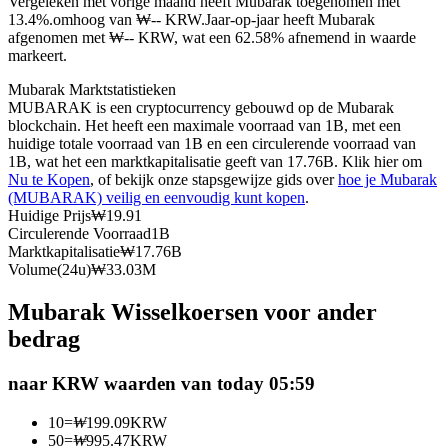
Vergeleken met vorige maand heeft Mubarak toegenomen met
13.4%.omhoog van ₩-- KRW.
Jaar-op-jaar heeft Mubarak
Futures met USDC als onderpand
afgenomen met ₩-- KRW, wat een 62.58% afnemend in waarde
markeert.
Mubarak Marktstatistieken
MUBARAK is een cryptocurrency gebouwd op de Mubarak
blockchain. Het heeft een maximale voorraad van 1B, met een
huidige totale voorraad van 1B en een circulerende voorraad van
1B, wat het een marktkapitalisatie geeft van 17.76B. Klik hier om
Nu te Kopen
, of bekijk onze stapsgewijze gids over
hoe je Mubarak
(MUBARAK) veilig en eenvoudig kunt kopen
.
Huidige Prijs
₩
19.91
Kopiëren Handel
Circulerende Voorraad
1B
Marktkapitalisatie
₩
17.76B
Sluit je aan bij top traders
Volume(24u)
₩
33.03M
Mubarak Wisselkoersen voor ander
bedrag
naar KRW waarden van today 05:59
10
=
₩
199.09
KRW
50
=
₩
995.47
KRW