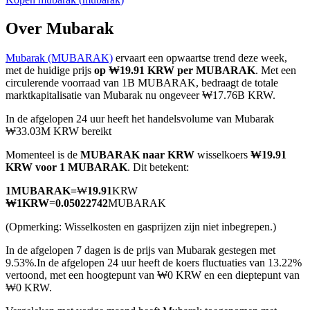
Over Mubarak
Mubarak (MUBARAK)
ervaart een opwaartse trend deze week,
COIN-M-futures
met de huidige prijs
op ₩19.91 KRW per MUBARAK
. Met een
circulerende voorraad van 1B MUBARAK, bedraagt de totale
Cryptocurrency-futures
marktkapitalisatie van Mubarak nu ongeveer ₩17.76B KRW.
In de afgelopen 24 uur heeft het handelsvolume van Mubarak
₩33.03M KRW bereikt
TradFi
Momenteel is de
MUBARAK naar KRW
wisselkoers
₩19.91
Derivaten voor aandelen, forex, edelmetalen en grondstoffen
KRW voor 1 MUBARAK
. Dit betekent:
1
MUBARAK
=
₩
19.91
KRW
₩
1
KRW
=
0.05022742
MUBARAK
(Opmerking: Wisselkosten en gasprijzen zijn niet inbegrepen.)
In de afgelopen 7 dagen is de prijs van Mubarak gestegen met
9.53%.
In de afgelopen 24 uur heeft de koers fluctuaties van 13.22%
vertoond, met een hoogtepunt van ₩0 KRW en een dieptepunt van
₩0 KRW.
USDC-futures