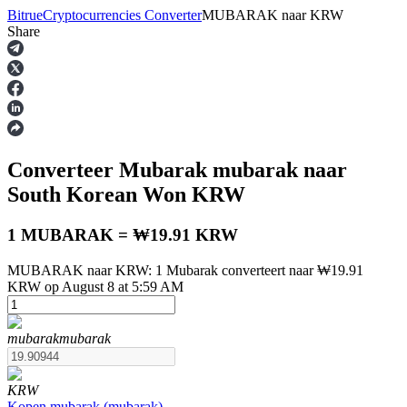
Bitrue
Cryptocurrencies Converter
MUBARAK
naar
KRW
Share
Termijncontracten
Converteer Mubarak
mubarak
naar
South Korean Won
KRW
1 MUBARAK = ₩19.91 KRW
MUBARAK naar KRW: 1 Mubarak converteert naar ₩19.91
USDT-futures
KRW op August 8 at 5:59 AM
Futures met USDT als onderpand
mubarak
mubarak
KRW
Kopen
mubarak
(
mubarak
)