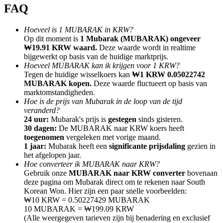
FAQ
Hoeveel is 1 MUBARAK in KRW?
Op dit moment is
1 Mubarak (MUBARAK) ongeveer
₩19.91 KRW waard.
Deze waarde wordt in realtime
bijgewerkt op basis van de huidige marktprijs.
Doorverwijzing
Hoeveel MUBARAK kan ik krijgen voor 1 KRW?
Nodig een vriend uit om contante beloningen te ontvangen
Tegen de huidige wisselkoers kan
₩1 KRW 0.05022742
MUBARAK kopen.
Deze waarde fluctueert op basis van
BTC Welcome Rewards
marktomstandigheden.
Hoe is de prijs van Mubarak in de loop van de tijd
veranderd?
24 uur:
Mubarak's prijs is
gestegen
sinds gisteren.
30 dagen:
De MUBARAK naar KRW koers heeft
toegenomen
vergeleken met vorige maand.
1 jaar:
Mubarak heeft een
significante prijsdaling
gezien in
het afgelopen jaar.
Hoe converteer ik MUBARAK naar KRW?
Gebruik onze
MUBARAK naar KRW converter
bovenaan
deze pagina om Mubarak direct om te rekenen naar South
Korean Won. Hier zijn een paar snelle voorbeelden:
₩10 KRW = 0.50227429 MUBARAK
10 MUBARAK = ₩199.09 KRW
BTC Welcome Rewards
(Alle weergegeven tarieven zijn bij benadering en exclusief