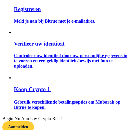
Registreren
Gids
Meld je aan bij Bitrue met je e-mailadres.
Futures-startgids
Verifieer uw identiteit
Controleer uw identiteit door uw persoonlijke gegevens in
te voeren en een geldig identiteitsbewijs met foto te
uploaden.
Handelsstrategieën
Koop Crypto！
Leer hoe u winstgevend kunt blijven
Gebruik verschillende betalingsopties om Mubarak op
Bitrue te kopen.
Begin Nu Aan Uw Crypto Reis!
Aanmelden