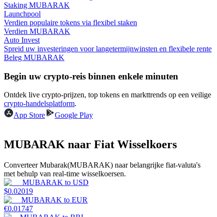
Staking MUBARAK
Launchpool
Verdienen
Verdien populaire tokens via flexibel staken
Verdien MUBARAK
Auto Invest
Spreid uw investeringen voor langetermijnwinsten en flexibele rente
Beleg MUBARAK
Begin uw crypto-reis binnen enkele minuten
Ontdek live crypto-prijzen, top tokens en markttrends op een veilige
crypto-handelsplatform
.
App Store
Google Play
Macht varkentje
Verdien dagelijks competitieve beloningen
MUBARAK naar Fiat Wisselkoers
Converteer Mubarak(MUBARAK) naar belangrijke fiat-valuta's
met behulp van real-time wisselkoersen.
MUBARAK
to
USD
$
0.02019
MUBARAK
to
EUR
€
0.01747