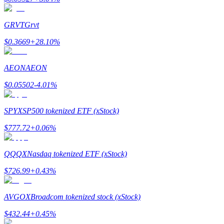
GRVT
Grvt
$
0.3669
+
28.10
%
Doorverwijzing
AEON
AEON
Nodig een vriend uit om contante beloningen te ontvangen
$
0.05502
-4.01
%
BTC Welcome Rewards
SPYX
SP500 tokenized ETF (xStock)
$
777.72
+
0.06
%
QQQX
Nasdaq tokenized ETF (xStock)
$
726.99
+
0.43
%
AVGOX
Broadcom tokenized stock (xStock)
BTC Welcome Rewards
$
432.44
+
0.45
%