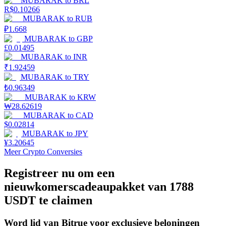
MUBARAK
to
BRL
R$
0.10266
Uitzetten
MUBARAK
to
RUB
₽
1.668
Hoog rendement en directe toegang
MUBARAK
to
GBP
£
0.01495
MUBARAK
to
INR
₹
1.92459
MUBARAK
to
TRY
₺
0.96349
MUBARAK
to
KRW
₩
28.62619
MUBARAK
to
CAD
$
0.02814
MUBARAK
to
JPY
Launchpool
¥
3.20645
Meer Crypto Conversies
Flexibel staken om populaire tokens te verdienen.
Registreer nu om een
nieuwkomerscadeaupakket van 1788
USDT te claimen
Word lid van Bitrue voor exclusieve beloningen