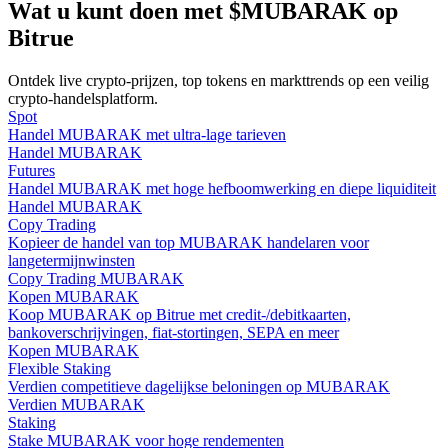
Wat u kunt doen met $MUBARAK op
Bitrue
Gids
Futures-startgids
Ontdek live crypto-prijzen, top tokens en markttrends op een veilig
crypto-handelsplatform.
Spot
Handel MUBARAK met ultra-lage tarieven
Handel MUBARAK
Futures
Handel MUBARAK met hoge hefboomwerking en diepe liquiditeit
Handel MUBARAK
Copy Trading
Kopieer de handel van top MUBARAK handelaren voor
langetermijnwinsten
Copy Trading MUBARAK
Handelsstrategieën
Kopen MUBARAK
Koop MUBARAK op Bitrue met credit-/debitkaarten,
Leer hoe u winstgevend kunt blijven
bankoverschrijvingen, fiat-stortingen, SEPA en meer
Kopen MUBARAK
Flexible Staking
Verdien competitieve dagelijkse beloningen op MUBARAK
Verdien MUBARAK
Staking
Stake MUBARAK voor hoge rendementen