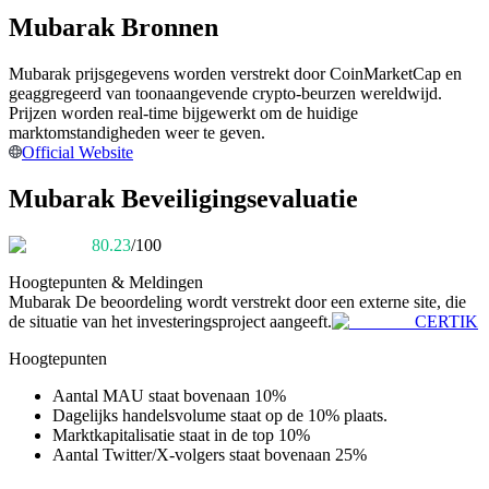
Word een Copy Trader
Mubarak Bronnen
Geniet van winstdeling en copy trading commissies
Mubarak prijsgegevens worden verstrekt door CoinMarketCap en
geaggregeerd van toonaangevende crypto-beurzen wereldwijd.
Prijzen worden real-time bijgewerkt om de huidige
marktomstandigheden weer te geven.
Official Website
Mubarak Beveiligingsevaluatie
80.23
/100
Informatie
Hoogtepunten & Meldingen
Mubarak
De beoordeling wordt verstrekt door een externe site, die
Big data-analyse inclusief handelsinformatie, enz.
de situatie van het investeringsproject aangeeft.
CERTIK
Hoogtepunten
Aantal MAU staat bovenaan 10%
Dagelijks handelsvolume staat op de 10% plaats.
Marktkapitalisatie staat in de top 10%
Aantal Twitter/X-volgers staat bovenaan 25%