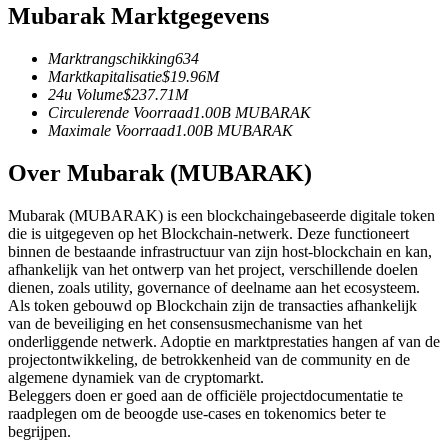
Mubarak Marktgegevens
Futures met USDC als onderpand
Marktrangschikking
634
Marktkapitalisatie
$
19.96M
24u Volume
$
237.71M
Circulerende Voorraad
1.00B
MUBARAK
Maximale Voorraad
1.00B
MUBARAK
Over Mubarak (MUBARAK)
Mubarak (MUBARAK) is een blockchaingebaseerde digitale token
Kopiëren Handel
die is uitgegeven op het Blockchain-netwerk. Deze functioneert
binnen de bestaande infrastructuur van zijn host-blockchain en kan,
Sluit je aan bij top traders
afhankelijk van het ontwerp van het project, verschillende doelen
dienen, zoals utility, governance of deelname aan het ecosysteem.
Als token gebouwd op Blockchain zijn de transacties afhankelijk
van de beveiliging en het consensusmechanisme van het
onderliggende netwerk. Adoptie en marktprestaties hangen af van de
projectontwikkeling, de betrokkenheid van de community en de
algemene dynamiek van de cryptomarkt.
Beleggers doen er goed aan de officiële projectdocumentatie te
raadplegen om de beoogde use-cases en tokenomics beter te
begrijpen.