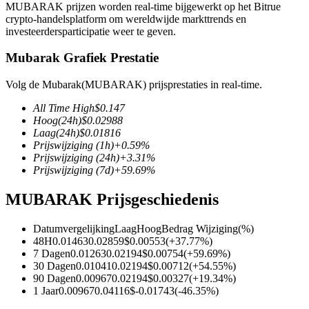
MUBARAK prijzen worden real-time bijgewerkt op het Bitrue
crypto-handelsplatform om wereldwijde markttrends en
investeerdersparticipatie weer te geven.
Mubarak Grafiek Prestatie
COIN-M-futures
Volg de Mubarak(MUBARAK) prijsprestaties in real-time.
Cryptocurrency-futures
All Time High
$
0.147
Hoog
(24h)
$
0.02988
Laag
(24h)
$
0.01816
TradFi
Prijswijziging
(1h)
+
0.59
%
Prijswijziging
(24h)
+
3.31
%
Derivaten voor aandelen, forex, edelmetalen en grondstoffen
Prijswijziging
(7d)
+
59.69
%
MUBARAK Prijsgeschiedenis
Datumvergelijking
Laag
Hoog
Bedrag Wijziging
(%)
48H
0.01463
0.02859
$
0.00553
(
+
37.77
%)
7 Dagen
0.01263
0.02194
$
0.00754
(
+
59.69
%)
30 Dagen
0.01041
0.02194
$
0.00712
(
+
54.55
%)
90 Dagen
0.00967
0.02194
$
0.00327
(
+
19.34
%)
1 Jaar
0.00967
0.04116
$
-0.01743
(
-46.35
%)
USDC-futures