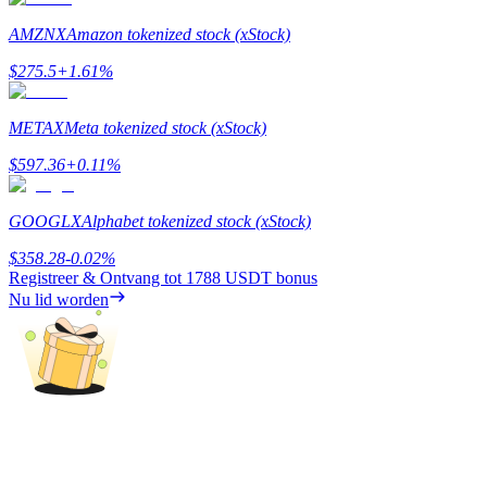
Deposit & Trade BTC to Share 25000 USDT prize pool!
AMZNX
Amazon tokenized stock (xStock)
$
275.5
+
1.61
%
Deposit CASHCAT & Win
METAX
Meta tokenized stock (xStock)
Share 500000 CASHCAT prize pool
$
597.36
+
0.11
%
GOOGLX
Alphabet tokenized stock (xStock)
Exclusive for BitMart Users
$
358.28
-0.02
%
Register & Trade to Win 500,000 USDT
Registreer & Ontvang tot
1788 USDT
bonus
Nu lid worden
Precious Metals Trading Carnival
Trade Gold & Silver · 33,333 USDT Bonus