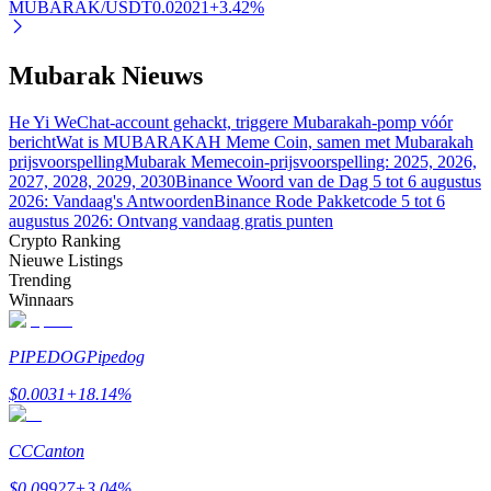
MUBARAK/USDT
0.02021
+
3.42
%
Mubarak Nieuws
He Yi WeChat-account gehackt, triggere Mubarakah-pomp vóór
Bitrue-partners
bericht
Wat is MUBARAKAH Meme Coin, samen met Mubarakah
prijsvoorspelling
Mubarak Memecoin-prijsvoorspelling: 2025, 2026,
2027, 2028, 2029, 2030
Binance Woord van de Dag 5 tot 6 augustus
2026: Vandaag's Antwoorden
Binance Rode Pakketcode 5 tot 6
augustus 2026: Ontvang vandaag gratis punten
Crypto Ranking
Nieuwe Listings
Trending
Winnaars
Bitrue Affiliates
PIPEDOG
Pipedog
Tot 65% commissies!
$
0.0031
+
18.14
%
CC
Canton
$
0.09927
+
3.04
%