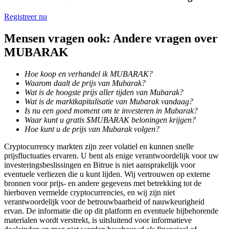
Registreer nu
BTR-vergrendelingen
Mensen vragen ook: Andere vragen over
MUBARAK
Exclusieve beleggingen voor BTR-houders
Hoe koop en verhandel ik MUBARAK?
Waarom daalt de prijs van Mubarak?
Wat is de hoogste prijs aller tijden van Mubarak?
Wat is de marktkapitalisatie van Mubarak vandaag?
Is nu een goed moment om te investeren in Mubarak?
Waar kunt u gratis $MUBARAK beloningen krijgen?
Hoe kunt u de prijs van Mubarak volgen?
Cryptocurrency markten zijn zeer volatiel en kunnen snelle
Leningen
prijsfluctuaties ervaren. U bent als enige verantwoordelijk voor uw
investeringsbeslissingen en Bitrue is niet aansprakelijk voor
Door crypto ondersteunde leenservice
eventuele verliezen die u kunt lijden. Wij vertrouwen op externe
bronnen voor prijs- en andere gegevens met betrekking tot de
hierboven vermelde cryptocurrencies, en wij zijn niet
verantwoordelijk voor de betrouwbaarheid of nauwkeurigheid
ervan. De informatie die op dit platform en eventuele bijbehorende
materialen wordt verstrekt, is uitsluitend voor informatieve