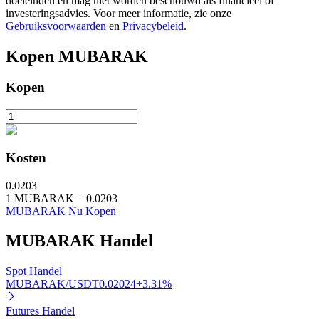
doeleinden en mag niet worden beschouwd als financieel of
investeringsadvies. Voor meer informatie, zie onze
Gebruiksvoorwaarden
en
Privacybeleid
.
Kopen
MUBARAK
Auto Invest
Kopen
Grijp langetermijnwinst en flexibele belangen
Kosten
0.0203
1
MUBARAK
=
0.0203
MUBARAK Nu Kopen
Leer staken
MUBARAK
Handel
Meer informatie over het verdienen van passief inkomen
Spot Handel
Bitrue
AI
MUBARAK/USDT
0.02024
+
3.31
%
Futures Handel