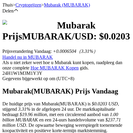
Thuis
>
Cryptoprijzen
>
Mubarak
(MUBARAK)
Delen
Mubarak
Termijncontracten
Prijs
MUBARAK
/USD: $
0.0203
Prijsverandering Vandaag
:
+0.0006504
（
3.31
%）
Handel nu in MUBARAK
Als u niet zeker weet hoe u Mubarak kunt kopen, raadpleeg dan
onze complete
Hoe MUBARAK Kopen
gids.
24H
1W
1M
3M
1Y
3Y
Gegevens bijgewerkt op om (UTC+8)
USDT-futures
Mubarak(MUBARAK) Prijs Vandaag
Futures met USDT als onderpand
De huidige prijs van Mubarak(MUBARAK) is
$0.0203 USD
,
stijgend
3.31%
in de afgelopen 24 uur. De marktkapitalisatie
bedraagt
$19.96 million
, met een circulerend aanbod van
1.00
billion MUBARAK
en een 24-uurs handelsvolume van
$237.71
million USD
. De opwaartse beweging weerspiegelt toenemende
koopactiviteit en positieve korte-termijn marktstemming.