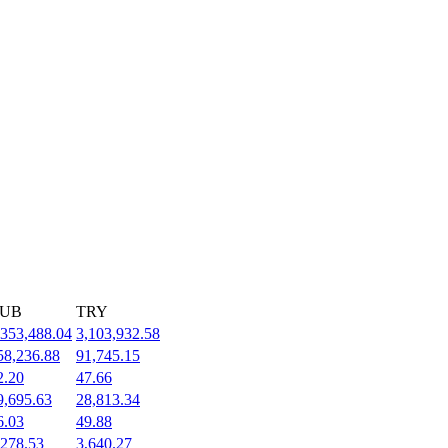
UB
TRY
,353,488.04
3,103,932.58
58,236.88
91,745.15
2.20
47.66
9,695.63
28,813.34
6.03
49.88
,278.53
3,640.27