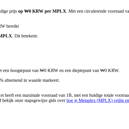
dige prijs
op ₩0 KRW per MPLX
. Met een circulerende voorraad v
RW bereikt
 MPLX
. Dit betekent:
d, met een hoogtepunt van ₩0 KRW en een dieptepunt van ₩0 KRW.
4% afnemend in waarde markeert.
 heeft een maximale voorraad van 1B, met een huidige totale voorra
of bekijk onze stapsgewijze gids over
hoe je Metaplex (MPLX) veilig e