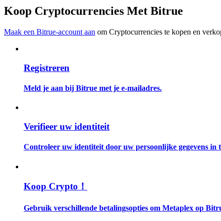
Word een Copy Trader
Koop Cryptocurrencies Met Bitrue
Geniet van winstdeling en copy trading commissies
Maak een Bitrue-account aan
om Cryptocurrencies te kopen en verkop
Registreren
Meld je aan bij Bitrue met je e-mailadres.
Informatie
Verifieer uw identiteit
Big data-analyse inclusief handelsinformatie, enz.
Controleer uw identiteit door uw persoonlijke gegevens in te
Koop Crypto！
Gebruik verschillende betalingsopties om Metaplex op Bitr