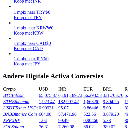
Koop met INR
Verdienen
1
mplx
naar
TRY
₺
0
Koop met TRY
1
mplx
naar
KRW
₩
0
Koop met KRW
1
mplx
naar
CAD
$
0
Koop met CAD
1
mplx
naar
JPY
¥
0
Koop met JPY
Macht varkentje
Andere Digitale Activa Conversies
Verdien dagelijks competitieve beloningen
Crypto
USD
INR
EUR
BRL
R
BTC
Bitcoin
65,075.37
6,191,189.73
56,293.58
331,708.70
5
ETH
Ethereum
1,923.47
182,997.42
1,663.90
9,804.55
1
USDT
Tether USDt
0.99931
95.07
0.86446
5.09
8
BNB
Binance Coin
604.08
57,471.90
522.56
3,079.20
4
XRP
XRP
1.04
99.49
0.90466
5.33
8
SOL
Solana
76.31
7,260.98
66.02
389.02
6