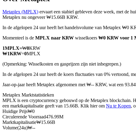
Metaplex (MPLX)
ervaart een stabiel gebleven deze week, met de hui
Metaplex nu ongeveer ₩15.66B KRW.
In de afgelopen 24 uur heeft het handelsvolume van Metaplex ₩0 K
COIN-M-futures
Momenteel is de
MPLX naar KRW
wisselkoers
₩0 KRW voor 1
Cryptocurrency-futures
1
MPLX
=
₩
0
KRW
₩
1
KRW
=
0
MPLX
TradFi
(Opmerking: Wisselkosten en gasprijzen zijn niet inbegrepen.)
Derivaten voor aandelen, forex, edelmetalen en grondstoffen
In de afgelopen 24 uur heeft de koers fluctuaties van 0% vertoon
Jaar-op-jaar heeft Metaplex afgenomen met ₩-- KRW, wat een 93.8
Metaplex Marktstatistieken
MPLX is een cryptocurrency gebouwd op de Metaplex blockchain. Het
een marktkapitalisatie geeft van 15.66B. Klik hier om
Nu te Kopen
, 
Huidige Prijs
₩
0
Circulerende Voorraad
476.99M
Marktkapitalisatie
₩
15.66B
Volume(24u)
₩
--
USDC-futures