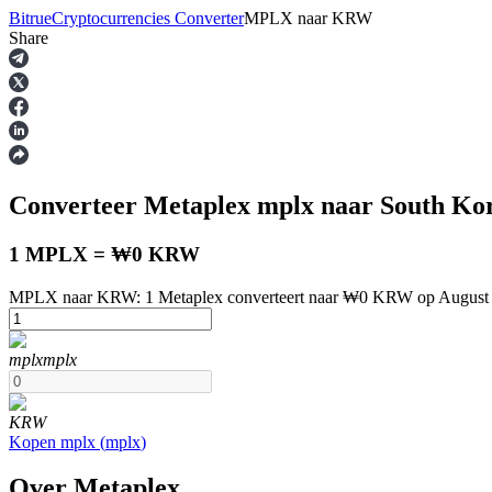
Bitrue
Cryptocurrencies Converter
MPLX
naar
KRW
Share
Termijncontracten
Converteer Metaplex
mplx
naar South K
1 MPLX = ₩0 KRW
MPLX naar KRW: 1 Metaplex converteert naar ₩0 KRW op August 
USDT-futures
mplx
mplx
Futures met USDT als onderpand
KRW
Kopen
mplx
(
mplx
)
Over Metaplex