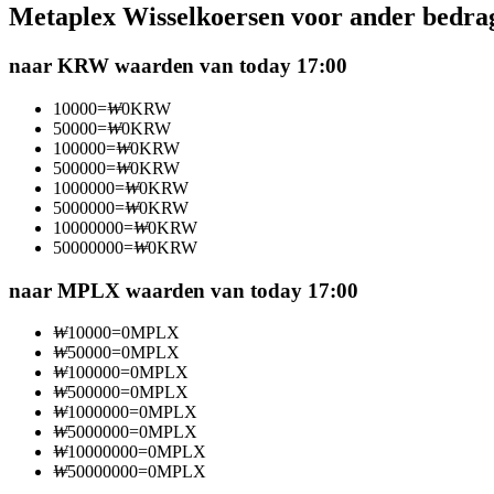
Metaplex Wisselkoersen voor ander bedra
Futures met USDC als onderpand
naar KRW waarden van today 17:00
10000
=
₩
0
KRW
50000
=
₩
0
KRW
100000
=
₩
0
KRW
500000
=
₩
0
KRW
1000000
=
₩
0
KRW
5000000
=
₩
0
KRW
10000000
=
₩
0
KRW
50000000
=
₩
0
KRW
Kopiëren Handel
Sluit je aan bij top traders
naar MPLX waarden van today 17:00
₩
10000
=
0
MPLX
₩
50000
=
0
MPLX
₩
100000
=
0
MPLX
₩
500000
=
0
MPLX
₩
1000000
=
0
MPLX
₩
5000000
=
0
MPLX
₩
10000000
=
0
MPLX
₩
50000000
=
0
MPLX