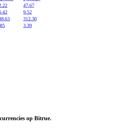
2.22
47.67
6.42
9.52
38.63
312.30
.85
3.39
ocurrencies op
Bitrue
.