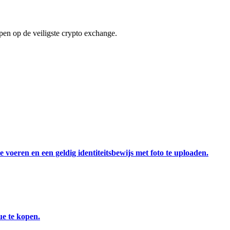
en op de veiligste crypto exchange.
 voeren en een geldig identiteitsbewijs met foto te uploaden.
ue te kopen.