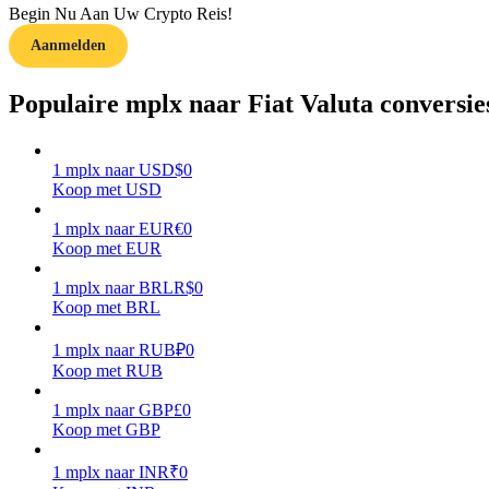
Begin Nu Aan Uw Crypto Reis!
Aanmelden
Gids
Futures-startgids
Populaire mplx naar Fiat Valuta conversie
1
mplx
naar
USD
$
0
Koop met USD
1
mplx
naar
EUR
€
0
Koop met EUR
1
mplx
naar
BRL
R$
0
Koop met BRL
Handelsstrategieën
Leer hoe u winstgevend kunt blijven
1
mplx
naar
RUB
₽
0
Koop met RUB
1
mplx
naar
GBP
£
0
Koop met GBP
1
mplx
naar
INR
₹
0