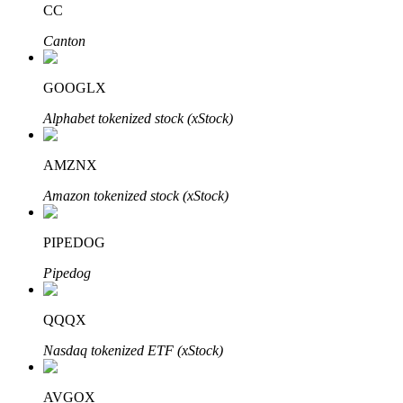
CC
Canton
BTR-vergrendelingen
Exclusieve beleggingen voor BTR-houders
GOOGLX
Alphabet tokenized stock (xStock)
AMZNX
Amazon tokenized stock (xStock)
PIPEDOG
Leningen
Pipedog
Door crypto ondersteunde leenservice
QQQX
Nasdaq tokenized ETF (xStock)
AVGOX