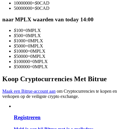
10000000
=
$
0
CAD
Word een Copy Trader
50000000
=
$
0
CAD
Geniet van winstdeling en copy trading commissies
naar MPLX waarden van today 14:00
$
100
=
0
MPLX
$
500
=
0
MPLX
$
1000
=
0
MPLX
$
5000
=
0
MPLX
$
10000
=
0
MPLX
$
50000
=
0
MPLX
$
100000
=
0
MPLX
$
500000
=
0
MPLX
Informatie
Koop Cryptocurrencies Met Bitrue
Big data-analyse inclusief handelsinformatie, enz.
Maak een Bitrue-account aan
om Cryptocurrencies te kopen en
verkopen op de veiligste crypto exchange.
Registreren