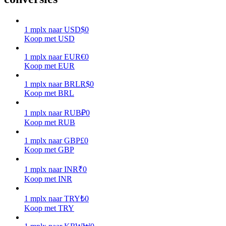
Verdienen
1
mplx
naar
USD
$
0
Koop met USD
1
mplx
naar
EUR
€
0
Koop met EUR
1
mplx
naar
BRL
R$
0
Koop met BRL
1
mplx
naar
RUB
₽
0
Koop met RUB
Macht varkentje
1
mplx
naar
GBP
£
0
Verdien dagelijks competitieve beloningen
Koop met GBP
1
mplx
naar
INR
₹
0
Koop met INR
1
mplx
naar
TRY
₺
0
Koop met TRY