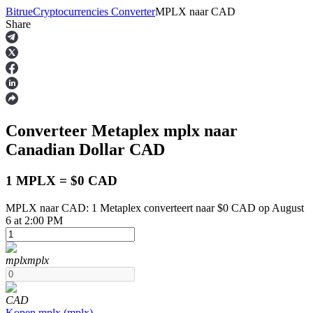
Bitrue
Cryptocurrencies Converter
MPLX
naar
CAD
Share
Termijncontracten
Converteer Metaplex
mplx
naar
Canadian Dollar
CAD
1 MPLX = $0 CAD
MPLX naar CAD: 1 Metaplex converteert naar $0 CAD op August
USDT-futures
6 at 2:00 PM
Futures met USDT als onderpand
mplx
mplx
CAD
Kopen
mplx
(
mplx
)