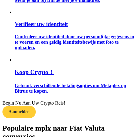
Meld je aan bij Bitrue met je e-mailadres.
Gids
Verifieer uw identiteit
Futures-startgids
Controleer uw identiteit door uw persoonlijke gegevens in
te voeren en een geldig identiteitsbewijs met foto te
uploaden.
Koop Crypto！
Gebruik verschillende betalingsopties om Metaplex op
Handelsstrategieën
Bitrue te kopen.
Leer hoe u winstgevend kunt blijven
Begin Nu Aan Uw Crypto Reis!
Aanmelden
Populaire mplx naar Fiat Valuta
conversies