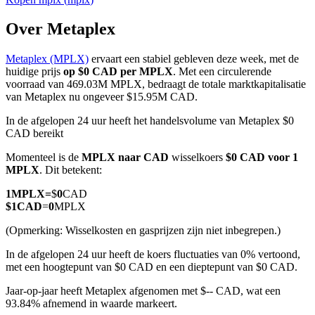
Over Metaplex
Metaplex (MPLX)
ervaart een stabiel gebleven deze week, met de
COIN-M-futures
huidige prijs
op $0 CAD per MPLX
. Met een circulerende
voorraad van 469.03M MPLX, bedraagt de totale marktkapitalisatie
Cryptocurrency-futures
van Metaplex nu ongeveer $15.95M CAD.
In de afgelopen 24 uur heeft het handelsvolume van Metaplex $0
CAD bereikt
TradFi
Momenteel is de
MPLX naar CAD
wisselkoers
$0 CAD voor 1
Derivaten voor aandelen, forex, edelmetalen en grondstoffen
MPLX
. Dit betekent:
1
MPLX
=
$
0
CAD
$
1
CAD
=
0
MPLX
(Opmerking: Wisselkosten en gasprijzen zijn niet inbegrepen.)
In de afgelopen 24 uur heeft de koers fluctuaties van 0% vertoond,
met een hoogtepunt van $0 CAD en een dieptepunt van $0 CAD.
Jaar-op-jaar heeft Metaplex afgenomen met $-- CAD, wat een
93.84% afnemend in waarde markeert.
USDC-futures