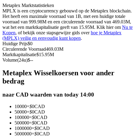
Metaplex Marktstatistieken
Futures met USDC als onderpand
MPLX is een cryptocurrency gebouwd op de Metaplex blockchain.
Het heeft een maximale voorraad van 1B, met een huidige totale
voorraad van 999.98M en een circulerende voorraad van 469.03M,
wat het een marktkapitalisatie geeft van 15.95M. Klik hier om
Nu te
Kopen
, of bekijk onze stapsgewijze gids over
hoe je Metaplex
(MPLX) veilig en eenvoudig kunt kopen
.
Huidige Prijs
$
0
Circulerende Voorraad
469.03M
Marktkapitalisatie
$
15.95M
Volume(24u)
$
--
Kopiëren Handel
Metaplex Wisselkoersen voor ander
Sluit je aan bij top traders
bedrag
naar CAD waarden van today 14:00
10000
=
$
0
CAD
50000
=
$
0
CAD
100000
=
$
0
CAD
500000
=
$
0
CAD
1000000
=
$
0
CAD
5000000
=
$
0
CAD