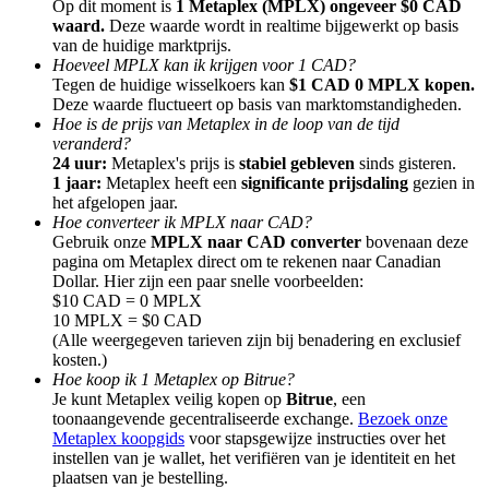
Op dit moment is
1 Metaplex (MPLX) ongeveer $0 CAD
waard.
Deze waarde wordt in realtime bijgewerkt op basis
van de huidige marktprijs.
Hoeveel MPLX kan ik krijgen voor 1 CAD?
Tegen de huidige wisselkoers kan
$1 CAD 0 MPLX kopen.
Deze waarde fluctueert op basis van marktomstandigheden.
Hoe is de prijs van Metaplex in de loop van de tijd
Doorverwijzing
veranderd?
Nodig een vriend uit om contante beloningen te ontvangen
24 uur:
Metaplex's prijs is
stabiel gebleven
sinds gisteren.
1 jaar:
Metaplex heeft een
significante prijsdaling
gezien in
Deposit CASHCAT & Win
het afgelopen jaar.
Hoe converteer ik MPLX naar CAD?
Gebruik onze
MPLX naar CAD converter
bovenaan deze
pagina om Metaplex direct om te rekenen naar Canadian
Dollar. Hier zijn een paar snelle voorbeelden:
$10 CAD = 0 MPLX
10 MPLX = $0 CAD
(Alle weergegeven tarieven zijn bij benadering en exclusief
kosten.)
Hoe koop ik 1 Metaplex op Bitrue?
Je kunt Metaplex veilig kopen op
Bitrue
, een
toonaangevende gecentraliseerde exchange.
Bezoek onze
Metaplex koopgids
voor stapsgewijze instructies over het
instellen van je wallet, het verifiëren van je identiteit en het
Deposit CASHCAT & Win
plaatsen van je bestelling.