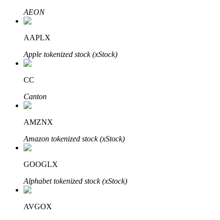
AEON
AAPLX
Auto Invest
Apple tokenized stock (xStock)
Grijp langetermijnwinst en flexibele belangen
CC
Canton
AMZNX
Amazon tokenized stock (xStock)
Leer staken
GOOGLX
Meer informatie over het verdienen van passief inkomen
Alphabet tokenized stock (xStock)
Bitrue
AI
AVGOX