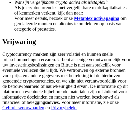
Wat zijn vergelijkbare crypto-activa als Metaplex?
Share 500000 CASHCAT prize pool
Als je cryptocurrencies met vergelijkbare marktkapitalisaties
of kenmerken verkent, kijk dan naar:
Voor meer details, bezoek onze
Metaplex activapagina
om
gerelateerde munten en altcoins te ontdekken op basis van
Exclusive for BitMart Users
categorie of prestaties.
Register & Trade to Win 500,000 USDT
Vrijwaring
Cryptocurrency-markten zijn zeer volatiel en kunnen snelle
prijsschommelingen ervaren. U bent als enige verantwoordelijk voor
Precious Metals Trading Carnival
uw investeringsbeslissingen en Bitrue is niet aansprakelijk voor
eventuele verliezen die u lijdt. We vertrouwen op externe bronnen
Trade Gold & Silver · 33,333 USDT Bonus
voor prijs- en andere gegevens met betrekking tot de hierboven
genoemde cryptocurrencies, en we zijn niet verantwoordelijk voor
de betrouwbaarheid of nauwkeurigheid ervan. De informatie op dit
platform en eventuele bijbehorende materialen zijn uitsluitend voor
informatieve doeleinden en mogen niet worden beschouwd als
USDT New User Exclusive 10% APR
financieel of beleggingsadvies. Voor meer informatie, zie onze
Gebruiksvoorwaarden
en
Privacybeleid
.
USDT Flexible Staking | Daily Rewards