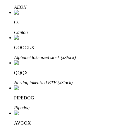
AEON
CC
Auto Invest
Canton
Grijp langetermijnwinst en flexibele belangen
GOOGLX
Alphabet tokenized stock (xStock)
QQQX
Nasdaq tokenized ETF (xStock)
Leer staken
PIPEDOG
Meer informatie over het verdienen van passief inkomen
Pipedog
Bitrue
AI
AVGOX