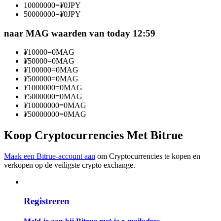
10000000
=
¥
0
JPY
Word een Copy Trader
50000000
=
¥
0
JPY
Geniet van winstdeling en copy trading commissies
naar MAG waarden van today 12:59
¥
10000
=
0
MAG
¥
50000
=
0
MAG
¥
100000
=
0
MAG
¥
500000
=
0
MAG
¥
1000000
=
0
MAG
¥
5000000
=
0
MAG
¥
10000000
=
0
MAG
¥
50000000
=
0
MAG
Informatie
Koop Cryptocurrencies Met Bitrue
Big data-analyse inclusief handelsinformatie, enz.
Maak een Bitrue-account aan
om Cryptocurrencies te kopen en
verkopen op de veiligste crypto exchange.
Registreren