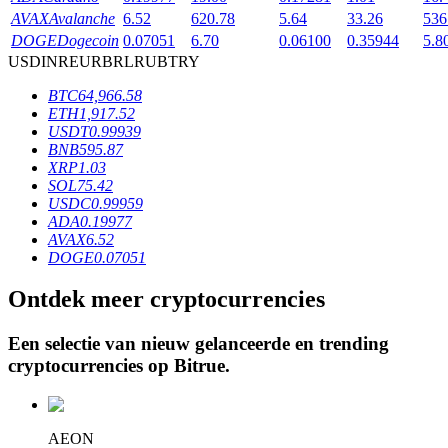
AVAX
Avalanche
6.52
620.78
5.64
33.26
536
DOGE
Dogecoin
0.07051
6.70
0.06100
0.35944
5.8
USD
INR
EUR
BRL
RUB
TRY
BTR-vergrendelingen
BTC
64,966.58
Exclusieve beleggingen voor BTR-houders
ETH
1,917.52
USDT
0.99939
BNB
595.87
XRP
1.03
SOL
75.42
USDC
0.99959
ADA
0.19977
AVAX
6.52
DOGE
0.07051
Ontdek meer cryptocurrencies
Leningen
Door crypto ondersteunde leenservice
Een selectie van nieuw gelanceerde en trending
cryptocurrencies op
Bitrue
.
AEON