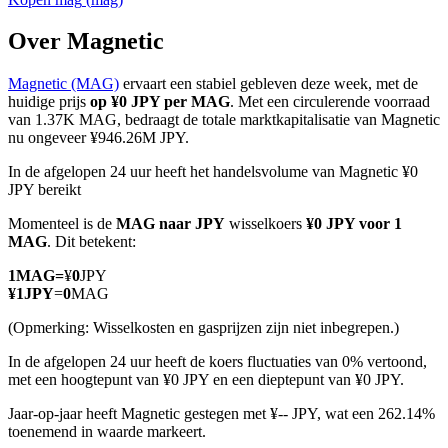
Over Magnetic
Magnetic (MAG)
ervaart een stabiel gebleven deze week, met de
COIN-M-futures
huidige prijs
op ¥0 JPY per MAG
. Met een circulerende voorraad
van 1.37K MAG, bedraagt de totale marktkapitalisatie van Magnetic
Cryptocurrency-futures
nu ongeveer ¥946.26M JPY.
In de afgelopen 24 uur heeft het handelsvolume van Magnetic ¥0
JPY bereikt
TradFi
Momenteel is de
MAG naar JPY
wisselkoers
¥0 JPY voor 1
Derivaten voor aandelen, forex, edelmetalen en grondstoffen
MAG
. Dit betekent:
1
MAG
=
¥
0
JPY
¥
1
JPY
=
0
MAG
(Opmerking: Wisselkosten en gasprijzen zijn niet inbegrepen.)
In de afgelopen 24 uur heeft de koers fluctuaties van 0% vertoond,
met een hoogtepunt van ¥0 JPY en een dieptepunt van ¥0 JPY.
Jaar-op-jaar heeft Magnetic gestegen met ¥-- JPY, wat een 262.14%
toenemend in waarde markeert.
USDC-futures