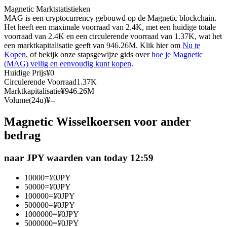
Magnetic Marktstatistieken
Futures met USDC als onderpand
MAG is een cryptocurrency gebouwd op de Magnetic blockchain.
Het heeft een maximale voorraad van 2.4K, met een huidige totale
voorraad van 2.4K en een circulerende voorraad van 1.37K, wat het
een marktkapitalisatie geeft van 946.26M. Klik hier om
Nu te
Kopen
, of bekijk onze stapsgewijze gids over
hoe je Magnetic
(MAG) veilig en eenvoudig kunt kopen
.
Huidige Prijs
¥
0
Circulerende Voorraad
1.37K
Marktkapitalisatie
¥
946.26M
Volume(24u)
¥
--
Kopiëren Handel
Magnetic Wisselkoersen voor ander
Sluit je aan bij top traders
bedrag
naar JPY waarden van today 12:59
10000
=
¥
0
JPY
50000
=
¥
0
JPY
100000
=
¥
0
JPY
500000
=
¥
0
JPY
1000000
=
¥
0
JPY
5000000
=
¥
0
JPY