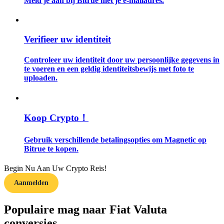
Meld je aan bij Bitrue met je e-mailadres.
Gids
Verifieer uw identiteit
Futures-startgids
Controleer uw identiteit door uw persoonlijke gegevens in
te voeren en een geldig identiteitsbewijs met foto te
uploaden.
Koop Crypto！
Gebruik verschillende betalingsopties om Magnetic op
Handelsstrategieën
Bitrue te kopen.
Leer hoe u winstgevend kunt blijven
Begin Nu Aan Uw Crypto Reis!
Aanmelden
Populaire mag naar Fiat Valuta
conversies