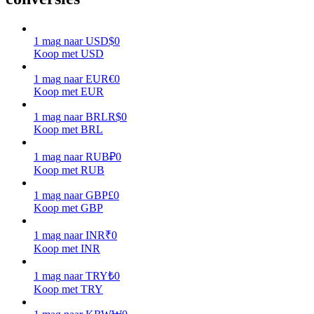
Verdienen
1
mag
naar
USD
$
0
Koop met USD
1
mag
naar
EUR
€
0
Koop met EUR
1
mag
naar
BRL
R$
0
Koop met BRL
1
mag
naar
RUB
₽
0
Koop met RUB
Macht varkentje
1
mag
naar
GBP
£
0
Verdien dagelijks competitieve beloningen
Koop met GBP
1
mag
naar
INR
₹
0
Koop met INR
1
mag
naar
TRY
₺
0
Koop met TRY