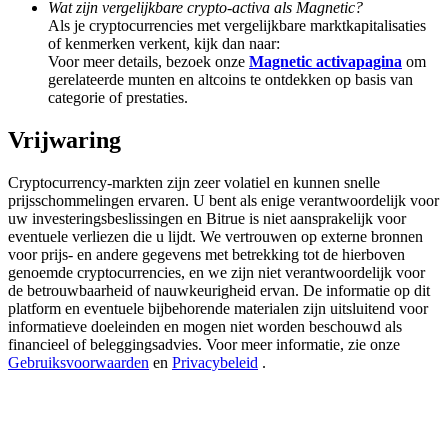
Wat zijn vergelijkbare crypto-activa als Magnetic?
Deposit & Trade BTC to Share 25000 USDT prize pool!
Als je cryptocurrencies met vergelijkbare marktkapitalisaties
of kenmerken verkent, kijk dan naar:
Voor meer details, bezoek onze
Magnetic activapagina
om
gerelateerde munten en altcoins te ontdekken op basis van
Deposit CASHCAT & Win
categorie of prestaties.
Share 500000 CASHCAT prize pool
Vrijwaring
Cryptocurrency-markten zijn zeer volatiel en kunnen snelle
prijsschommelingen ervaren. U bent als enige verantwoordelijk voor
Exclusive for BitMart Users
uw investeringsbeslissingen en Bitrue is niet aansprakelijk voor
eventuele verliezen die u lijdt. We vertrouwen op externe bronnen
Register & Trade to Win 500,000 USDT
voor prijs- en andere gegevens met betrekking tot de hierboven
genoemde cryptocurrencies, en we zijn niet verantwoordelijk voor
de betrouwbaarheid of nauwkeurigheid ervan. De informatie op dit
platform en eventuele bijbehorende materialen zijn uitsluitend voor
informatieve doeleinden en mogen niet worden beschouwd als
Precious Metals Trading Carnival
financieel of beleggingsadvies. Voor meer informatie, zie onze
Gebruiksvoorwaarden
en
Privacybeleid
.
Trade Gold & Silver · 33,333 USDT Bonus