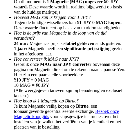
Op dit moment is
1 Magnetic (MAG) ongeveer ¥0 JPY
waard.
Deze waarde wordt in realtime bijgewerkt op basis
van de huidige marktprijs.
Hoeveel MAG kan ik krijgen voor 1 JPY?
Tegen de huidige wisselkoers kan
¥1 JPY 0 MAG kopen.
Deze waarde fluctueert op basis van marktomstandigheden.
Hoe is de prijs van Magnetic in de loop van de tijd
Doorverwijzing
veranderd?
Nodig een vriend uit om contante beloningen te ontvangen
24 uur:
Magnetic's prijs is
stabiel gebleven
sinds gisteren.
1 jaar:
Magnetic heeft een
significante prijsstijging
gezien
BTC Welcome Rewards
in het afgelopen jaar.
Hoe converteer ik MAG naar JPY?
Gebruik onze
MAG naar JPY converter
bovenaan deze
pagina om Magnetic direct om te rekenen naar Japanese Yen.
Hier zijn een paar snelle voorbeelden:
¥10 JPY = 0 MAG
10 MAG = ¥0 JPY
(Alle weergegeven tarieven zijn bij benadering en exclusief
kosten.)
Hoe koop ik 1 Magnetic op Bitrue?
Je kunt Magnetic veilig kopen op
Bitrue
, een
toonaangevende gecentraliseerde exchange.
Bezoek onze
Magnetic koopgids
voor stapsgewijze instructies over het
instellen van je wallet, het verifiëren van je identiteit en het
BTC Welcome Rewards
plaatsen van je bestelling.