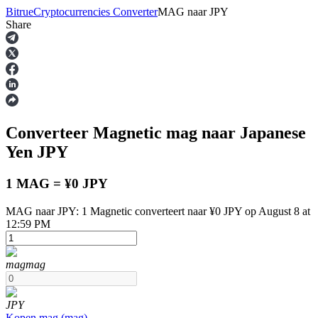
Bitrue
Cryptocurrencies Converter
MAG
naar
JPY
Share
Termijncontracten
Converteer Magnetic
mag
naar Japanese
Yen
JPY
1 MAG = ¥0 JPY
MAG naar JPY: 1 Magnetic converteert naar ¥0 JPY op August 8 at
USDT-futures
12:59 PM
Futures met USDT als onderpand
mag
mag
JPY
Kopen
mag
(
mag
)