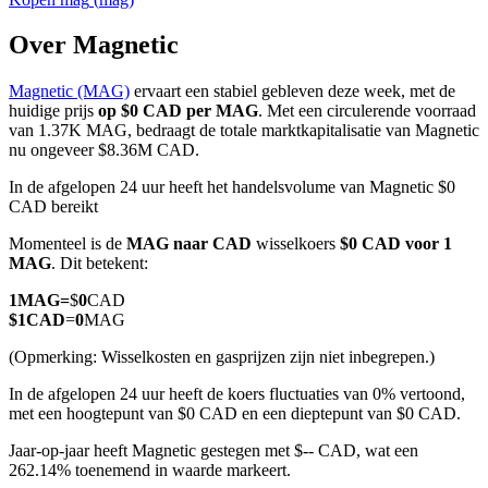
Over Magnetic
Magnetic (MAG)
ervaart een stabiel gebleven deze week, met de
COIN-M-futures
huidige prijs
op $0 CAD per MAG
. Met een circulerende voorraad
van 1.37K MAG, bedraagt de totale marktkapitalisatie van Magnetic
Cryptocurrency-futures
nu ongeveer $8.36M CAD.
In de afgelopen 24 uur heeft het handelsvolume van Magnetic $0
CAD bereikt
TradFi
Momenteel is de
MAG naar CAD
wisselkoers
$0 CAD voor 1
Derivaten voor aandelen, forex, edelmetalen en grondstoffen
MAG
. Dit betekent:
1
MAG
=
$
0
CAD
$
1
CAD
=
0
MAG
(Opmerking: Wisselkosten en gasprijzen zijn niet inbegrepen.)
In de afgelopen 24 uur heeft de koers fluctuaties van 0% vertoond,
met een hoogtepunt van $0 CAD en een dieptepunt van $0 CAD.
Jaar-op-jaar heeft Magnetic gestegen met $-- CAD, wat een
262.14% toenemend in waarde markeert.
USDC-futures