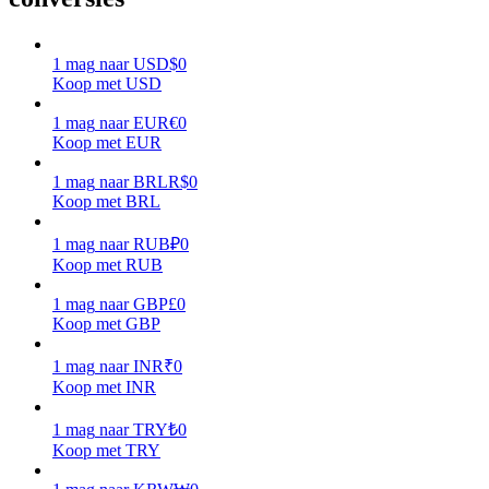
Verdienen
1
mag
naar
USD
$
0
Koop met USD
1
mag
naar
EUR
€
0
Koop met EUR
1
mag
naar
BRL
R$
0
Koop met BRL
1
mag
naar
RUB
₽
0
Koop met RUB
Macht varkentje
1
mag
naar
GBP
£
0
Verdien dagelijks competitieve beloningen
Koop met GBP
1
mag
naar
INR
₹
0
Koop met INR
1
mag
naar
TRY
₺
0
Koop met TRY