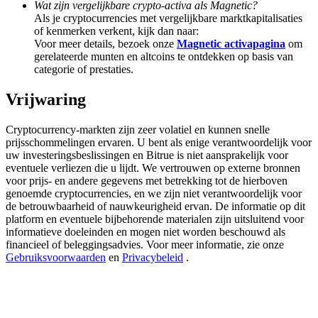
Wat zijn vergelijkbare crypto-activa als Magnetic?
Deposit & Trade BTC to Share 25000 USDT prize pool!
Als je cryptocurrencies met vergelijkbare marktkapitalisaties
of kenmerken verkent, kijk dan naar:
Voor meer details, bezoek onze
Magnetic activapagina
om
gerelateerde munten en altcoins te ontdekken op basis van
Deposit CASHCAT & Win
categorie of prestaties.
Share 500000 CASHCAT prize pool
Vrijwaring
Cryptocurrency-markten zijn zeer volatiel en kunnen snelle
prijsschommelingen ervaren. U bent als enige verantwoordelijk voor
Exclusive for BitMart Users
uw investeringsbeslissingen en Bitrue is niet aansprakelijk voor
eventuele verliezen die u lijdt. We vertrouwen op externe bronnen
Register & Trade to Win 500,000 USDT
voor prijs- en andere gegevens met betrekking tot de hierboven
genoemde cryptocurrencies, en we zijn niet verantwoordelijk voor
de betrouwbaarheid of nauwkeurigheid ervan. De informatie op dit
platform en eventuele bijbehorende materialen zijn uitsluitend voor
informatieve doeleinden en mogen niet worden beschouwd als
Precious Metals Trading Carnival
financieel of beleggingsadvies. Voor meer informatie, zie onze
Gebruiksvoorwaarden
en
Privacybeleid
.
Trade Gold & Silver · 33,333 USDT Bonus