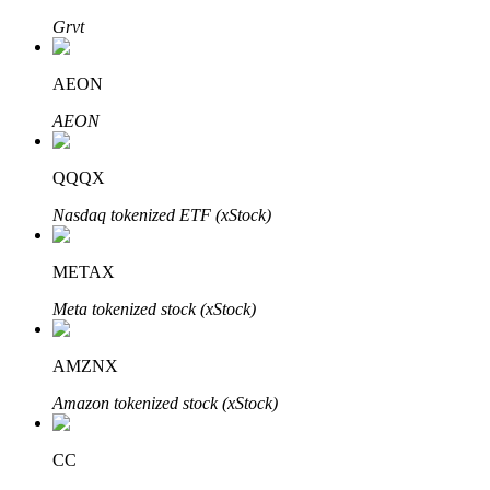
Grvt
AEON
Auto Invest
AEON
Grijp langetermijnwinst en flexibele belangen
QQQX
Nasdaq tokenized ETF (xStock)
METAX
Meta tokenized stock (xStock)
Leer staken
AMZNX
Meer informatie over het verdienen van passief inkomen
Amazon tokenized stock (xStock)
Bitrue
AI
CC