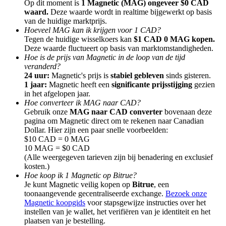
Op dit moment is
1 Magnetic (MAG) ongeveer $0 CAD
waard.
Deze waarde wordt in realtime bijgewerkt op basis
van de huidige marktprijs.
Hoeveel MAG kan ik krijgen voor 1 CAD?
Tegen de huidige wisselkoers kan
$1 CAD 0 MAG kopen.
Deze waarde fluctueert op basis van marktomstandigheden.
Hoe is de prijs van Magnetic in de loop van de tijd
Doorverwijzing
veranderd?
Nodig een vriend uit om contante beloningen te ontvangen
24 uur:
Magnetic's prijs is
stabiel gebleven
sinds gisteren.
1 jaar:
Magnetic heeft een
significante prijsstijging
gezien
BTC Welcome Rewards
in het afgelopen jaar.
Hoe converteer ik MAG naar CAD?
Gebruik onze
MAG naar CAD converter
bovenaan deze
pagina om Magnetic direct om te rekenen naar Canadian
Dollar. Hier zijn een paar snelle voorbeelden:
$10 CAD = 0 MAG
10 MAG = $0 CAD
(Alle weergegeven tarieven zijn bij benadering en exclusief
kosten.)
Hoe koop ik 1 Magnetic op Bitrue?
Je kunt Magnetic veilig kopen op
Bitrue
, een
toonaangevende gecentraliseerde exchange.
Bezoek onze
Magnetic koopgids
voor stapsgewijze instructies over het
instellen van je wallet, het verifiëren van je identiteit en het
BTC Welcome Rewards
plaatsen van je bestelling.