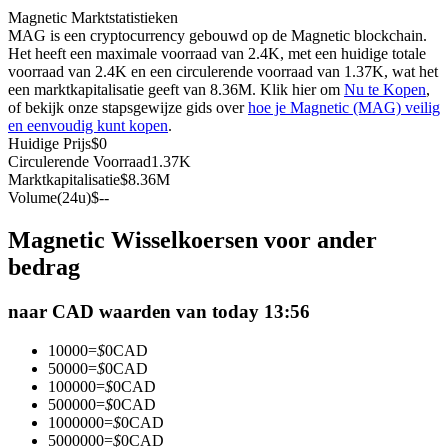
Magnetic Marktstatistieken
Futures met USDC als onderpand
MAG is een cryptocurrency gebouwd op de Magnetic blockchain.
Het heeft een maximale voorraad van 2.4K, met een huidige totale
voorraad van 2.4K en een circulerende voorraad van 1.37K, wat het
een marktkapitalisatie geeft van 8.36M. Klik hier om
Nu te Kopen
,
of bekijk onze stapsgewijze gids over
hoe je Magnetic (MAG) veilig
en eenvoudig kunt kopen
.
Huidige Prijs
$
0
Circulerende Voorraad
1.37K
Marktkapitalisatie
$
8.36M
Volume(24u)
$
--
Kopiëren Handel
Magnetic Wisselkoersen voor ander
Sluit je aan bij top traders
bedrag
naar CAD waarden van today 13:56
10000
=
$
0
CAD
50000
=
$
0
CAD
100000
=
$
0
CAD
500000
=
$
0
CAD
1000000
=
$
0
CAD
5000000
=
$
0
CAD