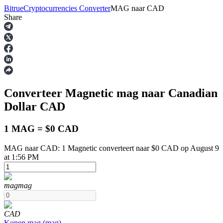
Bitrue
Cryptocurrencies Converter
MAG
naar
CAD
Share
Termijncontracten
Converteer Magnetic
mag
naar Canadian
Dollar
CAD
1 MAG = $0 CAD
MAG naar CAD: 1 Magnetic converteert naar $0 CAD op August 9
USDT-futures
at 1:56 PM
Futures met USDT als onderpand
mag
mag
CAD
Kopen
mag
(
mag
)