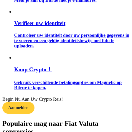
Meld je aan bij Bitrue met je e-mailadres.
Gids
Verifieer uw identiteit
Futures-startgids
Controleer uw identiteit door uw persoonlijke gegevens in
te voeren en een geldig identiteitsbewijs met foto te
uploaden.
Koop Crypto！
Gebruik verschillende betalingsopties om Magnetic op
Handelsstrategieën
Bitrue te kopen.
Leer hoe u winstgevend kunt blijven
Begin Nu Aan Uw Crypto Reis!
Aanmelden
Populaire mag naar Fiat Valuta
conversies