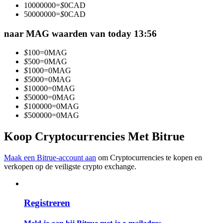
10000000
=
$
0
CAD
Word een Copy Trader
50000000
=
$
0
CAD
Geniet van winstdeling en copy trading commissies
naar MAG waarden van today 13:56
$
100
=
0
MAG
$
500
=
0
MAG
$
1000
=
0
MAG
$
5000
=
0
MAG
$
10000
=
0
MAG
$
50000
=
0
MAG
$
100000
=
0
MAG
$
500000
=
0
MAG
Informatie
Koop Cryptocurrencies Met Bitrue
Big data-analyse inclusief handelsinformatie, enz.
Maak een Bitrue-account aan
om Cryptocurrencies te kopen en
verkopen op de veiligste crypto exchange.
Registreren