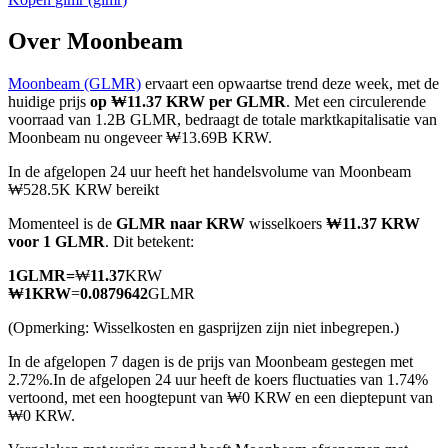
Over Moonbeam
Moonbeam (GLMR)
ervaart een opwaartse trend deze week, met de
COIN-M-futures
huidige prijs
op ₩11.37 KRW per GLMR
. Met een circulerende
voorraad van 1.2B GLMR, bedraagt de totale marktkapitalisatie van
Cryptocurrency-futures
Moonbeam nu ongeveer ₩13.69B KRW.
In de afgelopen 24 uur heeft het handelsvolume van Moonbeam
₩528.5K KRW bereikt
TradFi
Momenteel is de
GLMR naar KRW
wisselkoers
₩11.37 KRW
Derivaten voor aandelen, forex, edelmetalen en grondstoffen
voor 1 GLMR
. Dit betekent:
1
GLMR
=
₩
11.37
KRW
₩
1
KRW
=
0.0879642
GLMR
(Opmerking: Wisselkosten en gasprijzen zijn niet inbegrepen.)
In de afgelopen 7 dagen is de prijs van Moonbeam gestegen met
2.72%.
In de afgelopen 24 uur heeft de koers fluctuaties van 1.74%
vertoond, met een hoogtepunt van ₩0 KRW en een dieptepunt van
₩0 KRW.
USDC-futures