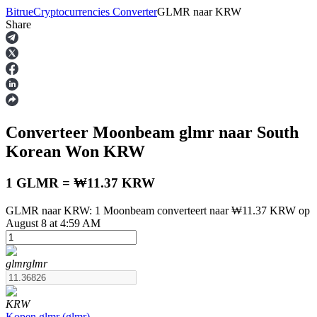
Bitrue
Cryptocurrencies Converter
GLMR
naar
KRW
Share
Termijncontracten
Converteer Moonbeam
glmr
naar South
Korean Won
KRW
1 GLMR = ₩11.37 KRW
GLMR naar KRW: 1 Moonbeam converteert naar ₩11.37 KRW op
USDT-futures
August 8 at 4:59 AM
Futures met USDT als onderpand
glmr
glmr
KRW
Kopen
glmr
(
glmr
)