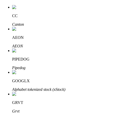
CC
Auto Invest
Canton
Grijp langetermijnwinst en flexibele belangen
AEON
AEON
PIPEDOG
Pipedog
GOOGLX
Leer staken
Alphabet tokenized stock (xStock)
Meer informatie over het verdienen van passief inkomen
Bitrue
AI
GRVT
Grvt