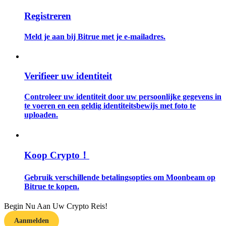
Registreren
Gids
Meld je aan bij Bitrue met je e-mailadres.
Futures-startgids
Verifieer uw identiteit
Controleer uw identiteit door uw persoonlijke gegevens in
te voeren en een geldig identiteitsbewijs met foto te
uploaden.
Handelsstrategieën
Koop Crypto！
Leer hoe u winstgevend kunt blijven
Gebruik verschillende betalingsopties om Moonbeam op
Bitrue te kopen.
Begin Nu Aan Uw Crypto Reis!
Aanmelden