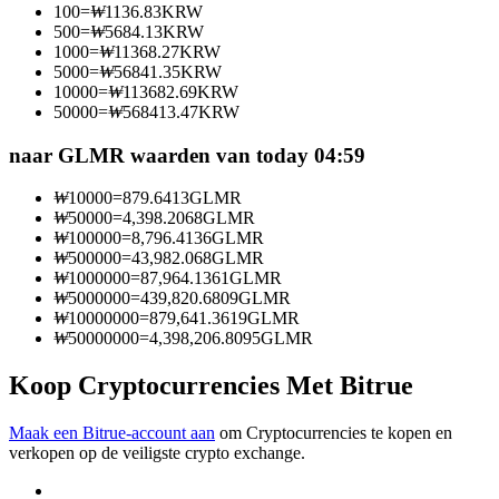
100
=
₩
1136.83
KRW
Word een Copy Trader
500
=
₩
5684.13
KRW
1000
=
₩
11368.27
KRW
Geniet van winstdeling en copy trading commissies
5000
=
₩
56841.35
KRW
10000
=
₩
113682.69
KRW
50000
=
₩
568413.47
KRW
naar GLMR waarden van today 04:59
₩
10000
=
879.6413
GLMR
₩
50000
=
4,398.2068
GLMR
₩
100000
=
8,796.4136
GLMR
₩
500000
=
43,982.068
GLMR
₩
1000000
=
87,964.1361
GLMR
Informatie
₩
5000000
=
439,820.6809
GLMR
₩
10000000
=
879,641.3619
GLMR
Big data-analyse inclusief handelsinformatie, enz.
₩
50000000
=
4,398,206.8095
GLMR
Koop Cryptocurrencies Met Bitrue
Maak een Bitrue-account aan
om Cryptocurrencies te kopen en
verkopen op de veiligste crypto exchange.