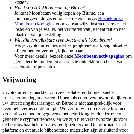
kosten.)
Deposit & Trade BTC to Share 25000 USDT prize pool!
Hoe koop ik 1 Moonbeam op Bitrue?
Je kunt Moonbeam veilig kopen op
Bitrue
, een
toonaangevende gecentraliseerde exchange.
Bezoek onze
Moonbeam koopgids
voor stapsgewijze instructies over het
Deposit CASHCAT & Win
instellen van je wallet, het verifiëren van je identiteit en het
plaatsen van je bestelling.
Share 500000 CASHCAT prize pool
Wat zijn vergelijkbare crypto-activa als Moonbeam?
Als je cryptocurrencies met vergelijkbare marktkapitalisaties
of kenmerken verkent, kijk dan naar:
Voor meer details, bezoek onze
Moonbeam activapagina
om
gerelateerde munten en altcoins te ontdekken op basis van
Exclusive for BitMart Users
categorie of prestaties.
Register & Trade to Win 500,000 USDT
Vrijwaring
Cryptocurrency-markten zijn zeer volatiel en kunnen snelle
prijsschommelingen ervaren. U bent als enige verantwoordelijk voor
Precious Metals Trading Carnival
uw investeringsbeslissingen en Bitrue is niet aansprakelijk voor
eventuele verliezen die u lijdt. We vertrouwen op externe bronnen
Trade Gold & Silver · 33,333 USDT Bonus
voor prijs- en andere gegevens met betrekking tot de hierboven
genoemde cryptocurrencies, en we zijn niet verantwoordelijk voor
de betrouwbaarheid of nauwkeurigheid ervan. De informatie op dit
platform en eventuele bijbehorende materialen zijn uitsluitend voor