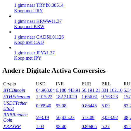
1
glmr
naar
TRY
₺
0.38514
Uitzetten
Koop met TRY
Hoog rendement en directe toegang
1
glmr
naar
KRW
₩
11.37
Koop met KRW
1
glmr
naar
CAD
$
0.01126
Koop met CAD
1
glmr
naar
JPY
¥
1.27
Koop met JPY
Andere Digitale Activa Conversies
Launchpool
Crypto
USD
INR
EUR
BRL
RU
Flexibel staken om populaire tokens te verdienen.
BTC
Bitcoin
64,963.04
6,180,443.91
56,191.21
331,162.10
5,3
ETH
Ethereum
1,915.22
182,210.29
1,656.61
9,763.23
157
USDT
Tether
0.99940
95.08
0.86445
5.09
82.
USDt
BNB
Binance
593.19
56,435.23
513.09
3,023.92
48,
Coin
XRP
XRP
1.03
98.40
0.89465
5.27
85.