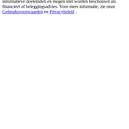
informatieve doeleinden en mogen niet worden beschouwd als
USDT New User Exclusive 10% APR
financieel of beleggingsadvies. Voor meer informatie, zie onze
USDT Flexible Staking | Daily Rewards
Gebruiksvoorwaarden
en
Privacybeleid
.
BTC New User Exclusive: 6.5% APR
BTC Flexible Staking | Daily Rewards
Meer evenementen
Win prijzen en exclusieve beloningen
Log in
Aanmelden