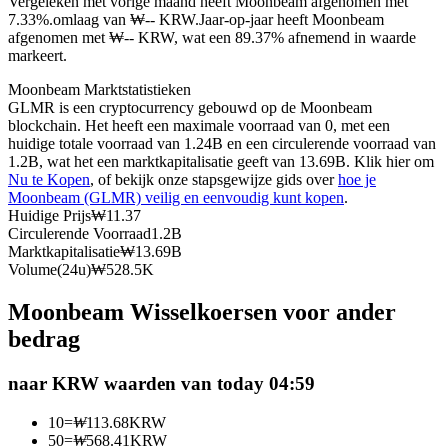
Vergeleken met vorige maand heeft Moonbeam afgenomen met
7.33%.omlaag van ₩-- KRW.
Jaar-op-jaar heeft Moonbeam
Futures met USDC als onderpand
afgenomen met ₩-- KRW, wat een 89.37% afnemend in waarde
markeert.
Moonbeam Marktstatistieken
GLMR is een cryptocurrency gebouwd op de Moonbeam
blockchain. Het heeft een maximale voorraad van 0, met een
huidige totale voorraad van 1.24B en een circulerende voorraad van
1.2B, wat het een marktkapitalisatie geeft van 13.69B. Klik hier om
Nu te Kopen
, of bekijk onze stapsgewijze gids over
hoe je
Moonbeam (GLMR) veilig en eenvoudig kunt kopen
.
Huidige Prijs
₩
11.37
Kopiëren Handel
Circulerende Voorraad
1.2B
Marktkapitalisatie
₩
13.69B
Sluit je aan bij top traders
Volume(24u)
₩
528.5K
Moonbeam Wisselkoersen voor ander
bedrag
naar KRW waarden van today 04:59
10
=
₩
113.68
KRW
50
=
₩
568.41
KRW