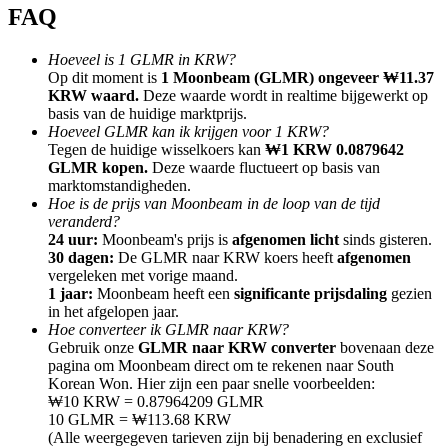
FAQ
Hoeveel is 1 GLMR in KRW?
Op dit moment is
1 Moonbeam (GLMR) ongeveer ₩11.37
KRW waard.
Deze waarde wordt in realtime bijgewerkt op
basis van de huidige marktprijs.
Doorverwijzing
Hoeveel GLMR kan ik krijgen voor 1 KRW?
Nodig een vriend uit om contante beloningen te ontvangen
Tegen de huidige wisselkoers kan
₩1 KRW 0.0879642
GLMR kopen.
Deze waarde fluctueert op basis van
BTC Welcome Rewards
marktomstandigheden.
Hoe is de prijs van Moonbeam in de loop van de tijd
veranderd?
24 uur:
Moonbeam's prijs is
afgenomen licht
sinds gisteren.
30 dagen:
De GLMR naar KRW koers heeft
afgenomen
vergeleken met vorige maand.
1 jaar:
Moonbeam heeft een
significante prijsdaling
gezien
in het afgelopen jaar.
Hoe converteer ik GLMR naar KRW?
Gebruik onze
GLMR naar KRW converter
bovenaan deze
pagina om Moonbeam direct om te rekenen naar South
Korean Won. Hier zijn een paar snelle voorbeelden:
₩10 KRW = 0.87964209 GLMR
10 GLMR = ₩113.68 KRW
BTC Welcome Rewards
(Alle weergegeven tarieven zijn bij benadering en exclusief