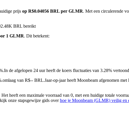
uidige prijs
op R$0.04056 BRL per GLMR
. Met een circulerende v
92.48K BRL bereikt
oor 1 GLMR
. Dit betekent:
2%.
In de afgelopen 24 uur heeft de koers fluctuaties van 3.28% verto
%.omlaag van R$-- BRL.
Jaar-op-jaar heeft Moonbeam afgenomen met 
 heeft een maximale voorraad van 0, met een huidige totale voorraad
ekijk onze stapsgewijze gids over
hoe je Moonbeam (GLMR) veilig en 