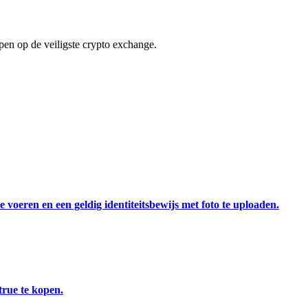
en op de veiligste crypto exchange.
 voeren en een geldig identiteitsbewijs met foto te uploaden.
rue te kopen.