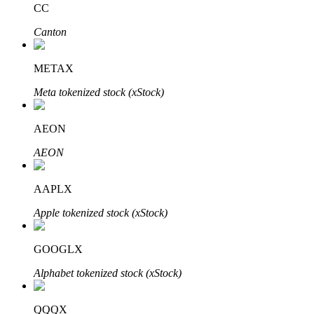
CC
Canton
BTR-vergrendelingen
Exclusieve beleggingen voor BTR-houders
METAX
Meta tokenized stock (xStock)
AEON
AEON
AAPLX
Leningen
Apple tokenized stock (xStock)
Door crypto ondersteunde leenservice
GOOGLX
Alphabet tokenized stock (xStock)
QQQX