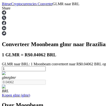
Bitrue
Cryptocurrencies Converter
GLMR
naar
BRL
Share
Termijncontracten
Converteer Moonbeam
glmr
naar Brazili
1 GLMR = R$0.04062 BRL
GLMR naar BRL: 1 Moonbeam converteert naar R$0.04062 BRL op 
USDT-futures
glmr
glmr
Futures met USDT als onderpand
BRL
Kopen
glmr
(
glmr
)
Over Moonbeam