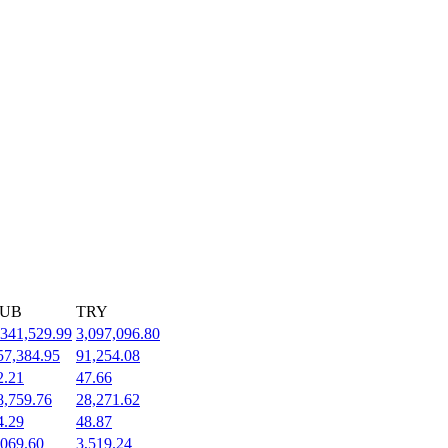
UB
TRY
,341,529.99
3,097,096.80
57,384.95
91,254.08
2.21
47.66
8,759.76
28,271.62
4.29
48.87
,069.60
3,519.24