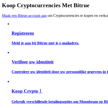
Word een Copy Trader
Koop Cryptocurrencies Met Bitrue
Geniet van winstdeling en copy trading commissies
Maak een Bitrue-account aan
om Cryptocurrencies te kopen en verkop
Registreren
Meld je aan bij Bitrue met je e-mailadres.
Informatie
Verifieer uw identiteit
Big data-analyse inclusief handelsinformatie, enz.
Controleer uw identiteit door uw persoonlijke gegevens in te
Koop Crypto！
Gebruik verschillende betalingsopties om Moonbeam op Bit