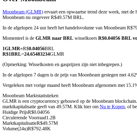
Moonbeam (GLMR)
ervaart een opwaartse trend deze week, met de h
Moonbeam nu ongeveer R$49.57M BRL.
In de afgelopen 24 uur heeft het handelsvolume van Moonbeam R$7
COIN-M-futures
Momenteel is de
GLMR naar BRL
wisselkoers
R$0.04056 BRL v
Cryptocurrency-futures
1
GLMR
=
R$
0.04056
BRL
R$
1
BRL
=
24.65483234
GLMR
TradFi
(Opmerking: Wisselkosten en gasprijzen zijn niet inbegrepen.)
Derivaten voor aandelen, forex, edelmetalen en grondstoffen
In de afgelopen 7 dagen is de prijs van Moonbeam gestegen met 4.6
Vergeleken met vorige maand heeft Moonbeam afgenomen met 15.1
Moonbeam Marktstatistieken
GLMR is een cryptocurrency gebouwd op de Moonbeam blockchain. Het
marktkapitalisatie geeft van 49.57M. Klik hier om
Nu te Kopen
, of b
Huidige Prijs
R$
0.04056
Circulerende Voorraad
1.2B
Marktkapitalisatie
R$
49.57M
Volume(24u)
R$
792.48K
USDC-futures