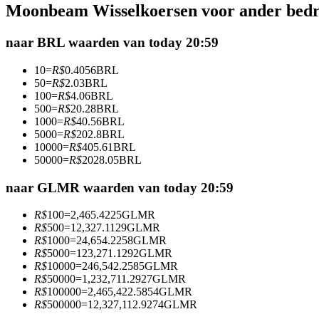
Moonbeam Wisselkoersen voor ander bed
Futures met USDC als onderpand
naar BRL waarden van today 20:59
10
=
R$
0.4056
BRL
50
=
R$
2.03
BRL
100
=
R$
4.06
BRL
500
=
R$
20.28
BRL
1000
=
R$
40.56
BRL
5000
=
R$
202.8
BRL
10000
=
R$
405.61
BRL
50000
=
R$
2028.05
BRL
Kopiëren Handel
Sluit je aan bij top traders
naar GLMR waarden van today 20:59
R$
100
=
2,465.4225
GLMR
R$
500
=
12,327.1129
GLMR
R$
1000
=
24,654.2258
GLMR
R$
5000
=
123,271.1292
GLMR
R$
10000
=
246,542.2585
GLMR
R$
50000
=
1,232,711.2927
GLMR
R$
100000
=
2,465,422.5854
GLMR
R$
500000
=
12,327,112.9274
GLMR