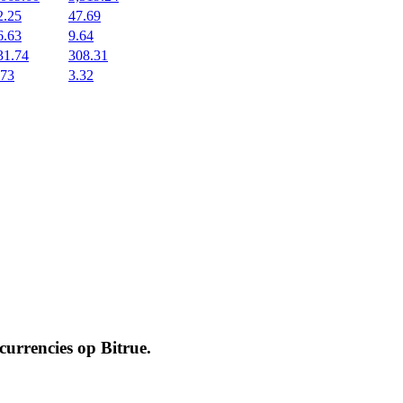
2.25
47.69
6.63
9.64
31.74
308.31
.73
3.32
ocurrencies op
Bitrue
.