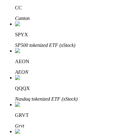
CC
Canton
Auto Invest
SPYX
Grijp langetermijnwinst en flexibele belangen
SP500 tokenized ETF (xStock)
AEON
AEON
QQQX
Nasdaq tokenized ETF (xStock)
Leer staken
Meer informatie over het verdienen van passief inkomen
GRVT
Bitrue
AI
Grvt