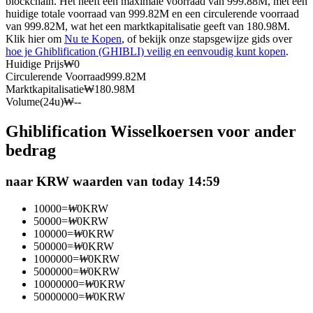
blockchain. Het heeft een maximale voorraad van 999.88M, met een
huidige totale voorraad van 999.82M en een circulerende voorraad
Futures met USDC als onderpand
van 999.82M, wat het een marktkapitalisatie geeft van 180.98M.
Klik hier om
Nu te Kopen
, of bekijk onze stapsgewijze gids over
hoe je Ghiblification (GHIBLI) veilig en eenvoudig kunt kopen
.
Huidige Prijs
₩
0
Circulerende Voorraad
999.82M
Marktkapitalisatie
₩
180.98M
Volume(24u)
₩
--
Ghiblification Wisselkoersen voor ander
bedrag
Kopiëren Handel
naar KRW waarden van today 14:59
Sluit je aan bij top traders
10000
=
₩
0
KRW
50000
=
₩
0
KRW
100000
=
₩
0
KRW
500000
=
₩
0
KRW
1000000
=
₩
0
KRW
5000000
=
₩
0
KRW
10000000
=
₩
0
KRW
50000000
=
₩
0
KRW