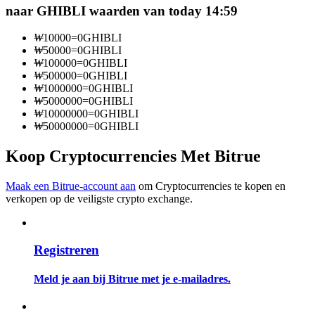
naar GHIBLI waarden van today 14:59
Word een Copy Trader
Geniet van winstdeling en copy trading commissies
₩
10000
=
0
GHIBLI
₩
50000
=
0
GHIBLI
₩
100000
=
0
GHIBLI
₩
500000
=
0
GHIBLI
₩
1000000
=
0
GHIBLI
₩
5000000
=
0
GHIBLI
₩
10000000
=
0
GHIBLI
₩
50000000
=
0
GHIBLI
Koop Cryptocurrencies Met Bitrue
Informatie
Maak een Bitrue-account aan
om Cryptocurrencies te kopen en
verkopen op de veiligste crypto exchange.
Big data-analyse inclusief handelsinformatie, enz.
Registreren
Meld je aan bij Bitrue met je e-mailadres.