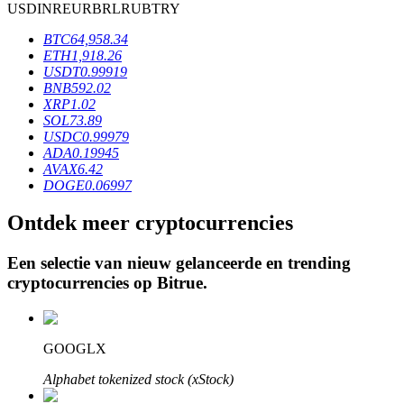
USD
INR
EUR
BRL
RUB
TRY
BTC
64,958.34
ETH
1,918.26
BTR-vergrendelingen
USDT
0.99919
BNB
592.02
Exclusieve beleggingen voor BTR-houders
XRP
1.02
SOL
73.89
USDC
0.99979
ADA
0.19945
AVAX
6.42
DOGE
0.06997
Ontdek meer cryptocurrencies
Een selectie van nieuw gelanceerde en trending
Leningen
cryptocurrencies op
Bitrue
.
Door crypto ondersteunde leenservice
GOOGLX
Alphabet tokenized stock (xStock)