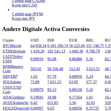
1
ghibli
naar
CAD
$
0
Koop met CAD
Uitzetten
1
ghibli
naar
JPY
¥
0
Hoog rendement en directe toegang
Koop met JPY
Andere Digitale Activa Conversies
Crypto
USD
INR
EUR
BRL
RU
BTC
Bitcoin
64,958.34
6,181,390.74
56,225.66
331,748.75
5,3
ETH
Ethereum
1,918.26
182,541.13
1,660.38
9,796.79
158
USDT
Tether
0.99919
95.08
0.86486
5.10
82.
USDt
BNB
Binance
Launchpool
592.02
56,336.48
512.43
3,023.51
48,
Coin
Flexibel staken om populaire tokens te verdienen.
XRP
XRP
1.02
97.79
0.88950
5.24
84.
SOL
Solana
73.89
7,031.55
63.95
377.37
6,0
USDC
USD
0.99979
95.13
0.86538
5.10
82.
Coin
ADA
Cardano
0.19945
18.98
0.17264
1.01
16.
AVAX
Avalanche
6.42
611.85
5.56
32.83
529
DOGE
Dogecoin
0.06997
6.65
0.06056
0.35735
5.7