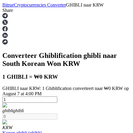
Bitrue
Cryptocurrencies Converter
GHIBLI
naar
KRW
Share
Termijncontracten
Converteer Ghiblification
ghibli
naar
South Korean Won
KRW
1 GHIBLI = ₩0 KRW
GHIBLI naar KRW: 1 Ghiblification converteert naar ₩0 KRW op
USDT-futures
August 7 at 4:00 PM
Futures met USDT als onderpand
ghibli
ghibli
KRW
Kopen
ghibli
(
ghibli
)