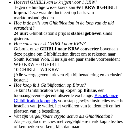
Hoeveel GHIBLI kan ik krijgen voor 1 KRW?
Tegen de huidige wisselkoers kan
₩1 KRW 0 GHIBLI
kopen.
Deze waarde fluctueert op basis van
marktomstandigheden.
Hoe is de prijs van Ghiblification in de loop van de tijd
veranderd?
Doorverwijzing
24 uur:
Ghiblification's prijs is
stabiel gebleven
sinds
gisteren.
Nodig een vriend uit om contante beloningen te ontvangen
Hoe converteer ik GHIBLI naar KRW?
Gebruik onze
GHIBLI naar KRW converter
bovenaan
BTC Welcome Rewards
deze pagina om Ghiblification direct om te rekenen naar
South Korean Won. Hier zijn een paar snelle voorbeelden:
₩10 KRW = 0 GHIBLI
10 GHIBLI = ₩0 KRW
(Alle weergegeven tarieven zijn bij benadering en exclusief
kosten.)
Hoe koop ik 1 Ghiblification op Bitrue?
Je kunt Ghiblification veilig kopen op
Bitrue
, een
toonaangevende gecentraliseerde exchange.
Bezoek onze
Ghiblification koopgids
voor stapsgewijze instructies over het
instellen van je wallet, het verifiëren van je identiteit en het
plaatsen van je bestelling.
Wat zijn vergelijkbare crypto-activa als Ghiblification?
Als je cryptocurrencies met vergelijkbare marktkapitalisaties
BTC Welcome Rewards
of kenmerken verkent, kijk dan naar: