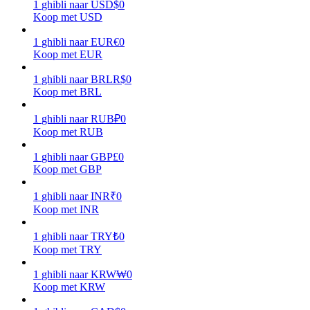
1
ghibli
naar
USD
$
0
Koop met USD
Verdienen
1
ghibli
naar
EUR
€
0
Koop met EUR
1
ghibli
naar
BRL
R$
0
Koop met BRL
1
ghibli
naar
RUB
₽
0
Koop met RUB
1
ghibli
naar
GBP
£
0
Koop met GBP
Macht varkentje
Verdien dagelijks competitieve beloningen
1
ghibli
naar
INR
₹
0
Koop met INR
1
ghibli
naar
TRY
₺
0
Koop met TRY
1
ghibli
naar
KRW
₩
0
Koop met KRW