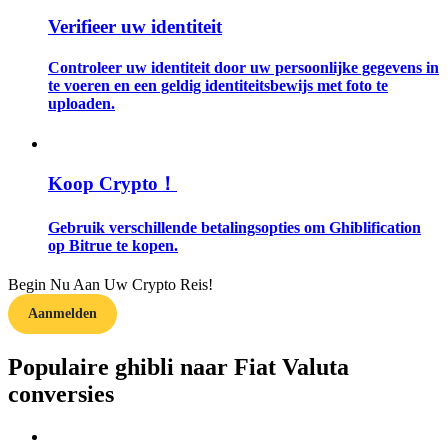
Verifieer uw identiteit
Gids
Controleer uw identiteit door uw persoonlijke gegevens in
Futures-startgids
te voeren en een geldig identiteitsbewijs met foto te
uploaden.
Koop Crypto！
Gebruik verschillende betalingsopties om Ghiblification
op Bitrue te kopen.
Handelsstrategieën
Begin Nu Aan Uw Crypto Reis!
Aanmelden
Leer hoe u winstgevend kunt blijven
Populaire ghibli naar Fiat Valuta
conversies