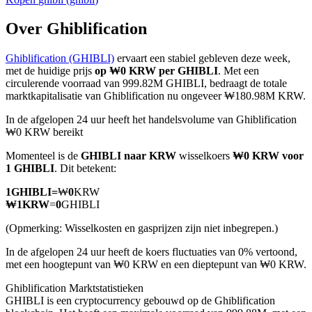
Over Ghiblification
Ghiblification (GHIBLI)
ervaart een stabiel gebleven deze week,
COIN-M-futures
met de huidige prijs
op ₩0 KRW per GHIBLI
. Met een
circulerende voorraad van 999.82M GHIBLI, bedraagt de totale
Cryptocurrency-futures
marktkapitalisatie van Ghiblification nu ongeveer ₩180.98M KRW.
In de afgelopen 24 uur heeft het handelsvolume van Ghiblification
₩0 KRW bereikt
TradFi
Momenteel is de
GHIBLI naar KRW
wisselkoers
₩0 KRW voor
Derivaten voor aandelen, forex, edelmetalen en grondstoffen
1 GHIBLI
. Dit betekent:
1
GHIBLI
=
₩
0
KRW
₩
1
KRW
=
0
GHIBLI
(Opmerking: Wisselkosten en gasprijzen zijn niet inbegrepen.)
In de afgelopen 24 uur heeft de koers fluctuaties van 0% vertoond,
met een hoogtepunt van ₩0 KRW en een dieptepunt van ₩0 KRW.
Ghiblification Marktstatistieken
GHIBLI is een cryptocurrency gebouwd op de Ghiblification
USDC-futures