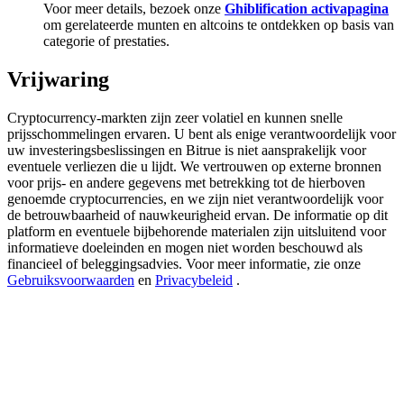
Deposit & Trade BTC to Share 25000 USDT prize pool!
Voor meer details, bezoek onze
Ghiblification activapagina
om gerelateerde munten en altcoins te ontdekken op basis van
categorie of prestaties.
Vrijwaring
Deposit CASHCAT & Win
Share 500000 CASHCAT prize pool
Cryptocurrency-markten zijn zeer volatiel en kunnen snelle
prijsschommelingen ervaren. U bent als enige verantwoordelijk voor
uw investeringsbeslissingen en Bitrue is niet aansprakelijk voor
eventuele verliezen die u lijdt. We vertrouwen op externe bronnen
voor prijs- en andere gegevens met betrekking tot de hierboven
Exclusive for BitMart Users
genoemde cryptocurrencies, en we zijn niet verantwoordelijk voor
de betrouwbaarheid of nauwkeurigheid ervan. De informatie op dit
Register & Trade to Win 500,000 USDT
platform en eventuele bijbehorende materialen zijn uitsluitend voor
informatieve doeleinden en mogen niet worden beschouwd als
financieel of beleggingsadvies. Voor meer informatie, zie onze
Gebruiksvoorwaarden
en
Privacybeleid
.
Precious Metals Trading Carnival
Trade Gold & Silver · 33,333 USDT Bonus