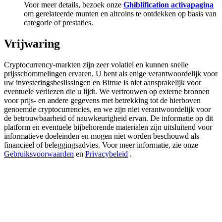
Deposit & Trade BTC to Share 25000 USDT prize pool!
Voor meer details, bezoek onze
Ghiblification activapagina
om gerelateerde munten en altcoins te ontdekken op basis van
categorie of prestaties.
Vrijwaring
Deposit CASHCAT & Win
Share 500000 CASHCAT prize pool
Cryptocurrency-markten zijn zeer volatiel en kunnen snelle
prijsschommelingen ervaren. U bent als enige verantwoordelijk voor
uw investeringsbeslissingen en Bitrue is niet aansprakelijk voor
eventuele verliezen die u lijdt. We vertrouwen op externe bronnen
voor prijs- en andere gegevens met betrekking tot de hierboven
Exclusive for BitMart Users
genoemde cryptocurrencies, en we zijn niet verantwoordelijk voor
de betrouwbaarheid of nauwkeurigheid ervan. De informatie op dit
Register & Trade to Win 500,000 USDT
platform en eventuele bijbehorende materialen zijn uitsluitend voor
informatieve doeleinden en mogen niet worden beschouwd als
financieel of beleggingsadvies. Voor meer informatie, zie onze
Gebruiksvoorwaarden
en
Privacybeleid
.
Precious Metals Trading Carnival
Trade Gold & Silver · 33,333 USDT Bonus