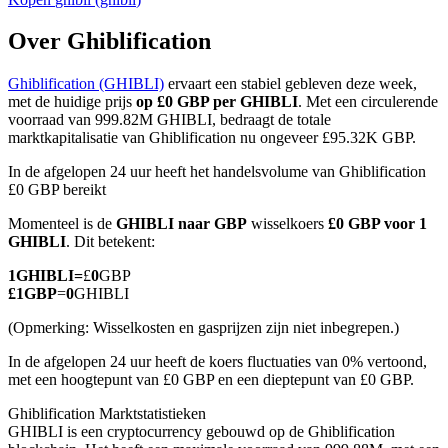
Over Ghiblification
Ghiblification (GHIBLI)
ervaart een stabiel gebleven deze week,
COIN-M-futures
met de huidige prijs
op £0 GBP per GHIBLI
. Met een circulerende
voorraad van 999.82M GHIBLI, bedraagt de totale
Cryptocurrency-futures
marktkapitalisatie van Ghiblification nu ongeveer £95.32K GBP.
In de afgelopen 24 uur heeft het handelsvolume van Ghiblification
£0 GBP bereikt
TradFi
Momenteel is de
GHIBLI naar GBP
wisselkoers
£0 GBP voor 1
Derivaten voor aandelen, forex, edelmetalen en grondstoffen
GHIBLI
. Dit betekent:
1
GHIBLI
=
£
0
GBP
£
1
GBP
=
0
GHIBLI
(Opmerking: Wisselkosten en gasprijzen zijn niet inbegrepen.)
In de afgelopen 24 uur heeft de koers fluctuaties van 0% vertoond,
met een hoogtepunt van £0 GBP en een dieptepunt van £0 GBP.
Ghiblification Marktstatistieken
GHIBLI is een cryptocurrency gebouwd op de Ghiblification
USDC-futures