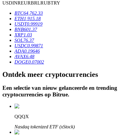
USD
INR
EUR
BRL
RUB
TRY
BTC
64,762.33
ETH
1,915.18
BTR-vergrendelingen
USDT
0.99919
BNB
601.37
Exclusieve beleggingen voor BTR-houders
XRP
1.03
SOL
76.37
USDC
0.99871
ADA
0.19646
AVAX
6.48
DOGE
0.07002
Ontdek meer cryptocurrencies
Een selectie van nieuw gelanceerde en trending
Leningen
cryptocurrencies op
Bitrue
.
Door crypto ondersteunde leenservice
QQQX
Nasdaq tokenized ETF (xStock)