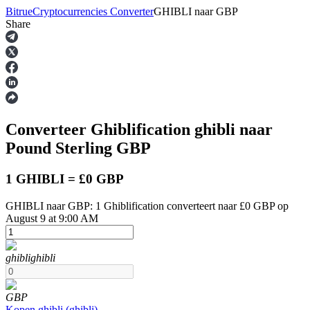
Bitrue
Cryptocurrencies Converter
GHIBLI
naar
GBP
Share
Termijncontracten
Converteer Ghiblification
ghibli
naar
Pound Sterling
GBP
1 GHIBLI = £0 GBP
GHIBLI naar GBP: 1 Ghiblification converteert naar £0 GBP op
USDT-futures
August 9 at 9:00 AM
Futures met USDT als onderpand
ghibli
ghibli
GBP
Kopen
ghibli
(
ghibli
)