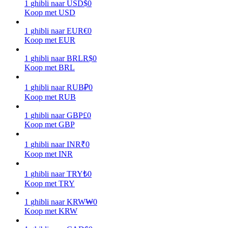
1
ghibli
naar
USD
$
0
Koop met USD
Verdienen
1
ghibli
naar
EUR
€
0
Koop met EUR
1
ghibli
naar
BRL
R$
0
Koop met BRL
1
ghibli
naar
RUB
₽
0
Koop met RUB
1
ghibli
naar
GBP
£
0
Koop met GBP
Macht varkentje
Verdien dagelijks competitieve beloningen
1
ghibli
naar
INR
₹
0
Koop met INR
1
ghibli
naar
TRY
₺
0
Koop met TRY
1
ghibli
naar
KRW
₩
0
Koop met KRW