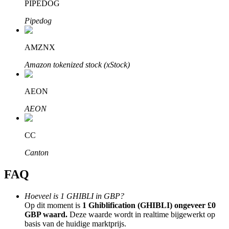
PIPEDOG
Pipedog
AMZNX
Bitrue-partners
Amazon tokenized stock (xStock)
AEON
AEON
CC
Canton
Bitrue Affiliates
FAQ
Tot 65% commissies!
Hoeveel is 1 GHIBLI in GBP?
Op dit moment is
1 Ghiblification (GHIBLI) ongeveer £0
GBP waard.
Deze waarde wordt in realtime bijgewerkt op
basis van de huidige marktprijs.