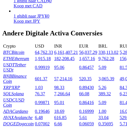
1
ghibli
naar
CAD
$
0
Koop met CAD
Uitzetten
1
ghibli
naar
JPY
¥
0
Hoog rendement en directe toegang
Koop met JPY
Andere Digitale Activa Conversies
Crypto
USD
INR
EUR
BRL
RU
BTC
Bitcoin
64,762.33
6,161,407.21
56,037.29
330,113.02
5,2
ETH
Ethereum
1,915.18
182,208.45
1,657.16
9,762.28
156
USDT
Tether
0.99919
95.06
0.86457
5.09
81.
USDt
BNB
Binance
Launchpool
601.37
57,214.16
520.35
3,065.39
49,
Coin
Flexibel staken om populaire tokens te verdienen.
XRP
XRP
1.03
98.33
0.89430
5.26
84.
SOL
Solana
76.37
7,266.64
66.08
389.32
6,2
USDC
USD
0.99871
95.01
0.86416
5.09
81.
Coin
ADA
Cardano
0.19646
18.69
0.16999
1.00
16.
AVAX
Avalanche
6.48
616.85
5.61
33.04
529
DOGE
Dogecoin
0.07002
6.66
0.06059
0.35695
5.7