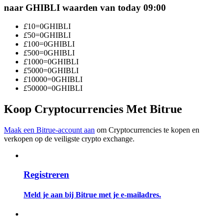
naar GHIBLI waarden van today 09:00
Word een Copy Trader
Geniet van winstdeling en copy trading commissies
£
10
=
0
GHIBLI
£
50
=
0
GHIBLI
£
100
=
0
GHIBLI
£
500
=
0
GHIBLI
£
1000
=
0
GHIBLI
£
5000
=
0
GHIBLI
£
10000
=
0
GHIBLI
£
50000
=
0
GHIBLI
Koop Cryptocurrencies Met Bitrue
Informatie
Maak een Bitrue-account aan
om Cryptocurrencies te kopen en
verkopen op de veiligste crypto exchange.
Big data-analyse inclusief handelsinformatie, enz.
Registreren
Meld je aan bij Bitrue met je e-mailadres.