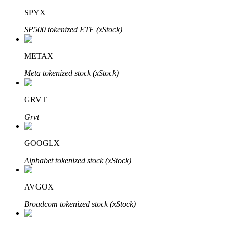
SPYX
SP500 tokenized ETF (xStock)
Auto Invest
METAX
Grijp langetermijnwinst en flexibele belangen
Meta tokenized stock (xStock)
GRVT
Grvt
GOOGLX
Alphabet tokenized stock (xStock)
Leer staken
Meer informatie over het verdienen van passief inkomen
AVGOX
Bitrue
AI
Broadcom tokenized stock (xStock)