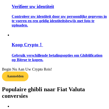
Verifieer uw identiteit
Gids
Controleer uw identiteit door uw persoonlijke gegevens in
Futures-startgids
te voeren en een geldig identiteitsbewijs met foto te
uploaden.
Koop Crypto！
Gebruik verschillende betalingsopties om Ghiblification
op Bitrue te kopen.
Handelsstrategieën
Begin Nu Aan Uw Crypto Reis!
Aanmelden
Leer hoe u winstgevend kunt blijven
Populaire ghibli naar Fiat Valuta
conversies