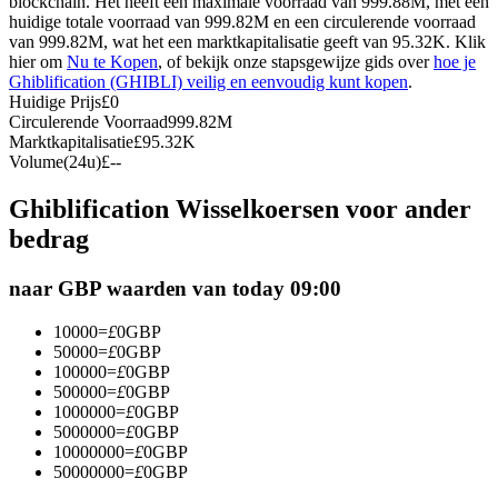
blockchain. Het heeft een maximale voorraad van 999.88M, met een
huidige totale voorraad van 999.82M en een circulerende voorraad
Futures met USDC als onderpand
van 999.82M, wat het een marktkapitalisatie geeft van 95.32K. Klik
hier om
Nu te Kopen
, of bekijk onze stapsgewijze gids over
hoe je
Ghiblification (GHIBLI) veilig en eenvoudig kunt kopen
.
Huidige Prijs
£
0
Circulerende Voorraad
999.82M
Marktkapitalisatie
£
95.32K
Volume(24u)
£
--
Ghiblification Wisselkoersen voor ander
bedrag
Kopiëren Handel
naar GBP waarden van today 09:00
Sluit je aan bij top traders
10000
=
£
0
GBP
50000
=
£
0
GBP
100000
=
£
0
GBP
500000
=
£
0
GBP
1000000
=
£
0
GBP
5000000
=
£
0
GBP
10000000
=
£
0
GBP
50000000
=
£
0
GBP