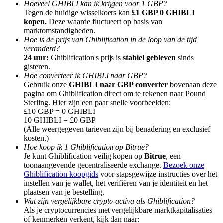
Hoeveel GHIBLI kan ik krijgen voor 1 GBP?
Tegen de huidige wisselkoers kan
£1 GBP 0 GHIBLI
kopen.
Deze waarde fluctueert op basis van
marktomstandigheden.
Hoe is de prijs van Ghiblification in de loop van de tijd
veranderd?
Doorverwijzing
24 uur:
Ghiblification's prijs is
stabiel gebleven
sinds
gisteren.
Nodig een vriend uit om contante beloningen te ontvangen
Hoe converteer ik GHIBLI naar GBP?
Gebruik onze
GHIBLI naar GBP converter
bovenaan deze
BTC Welcome Rewards
pagina om Ghiblification direct om te rekenen naar Pound
Sterling. Hier zijn een paar snelle voorbeelden:
£10 GBP = 0 GHIBLI
10 GHIBLI = £0 GBP
(Alle weergegeven tarieven zijn bij benadering en exclusief
kosten.)
Hoe koop ik 1 Ghiblification op Bitrue?
Je kunt Ghiblification veilig kopen op
Bitrue
, een
toonaangevende gecentraliseerde exchange.
Bezoek onze
Ghiblification koopgids
voor stapsgewijze instructies over het
instellen van je wallet, het verifiëren van je identiteit en het
plaatsen van je bestelling.
Wat zijn vergelijkbare crypto-activa als Ghiblification?
Als je cryptocurrencies met vergelijkbare marktkapitalisaties
BTC Welcome Rewards
of kenmerken verkent, kijk dan naar: