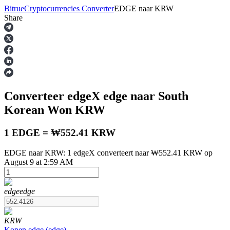
Bitrue
Cryptocurrencies Converter
EDGE
naar
KRW
Share
Termijncontracten
Converteer edgeX
edge
naar South
Korean Won
KRW
1 EDGE = ₩552.41 KRW
EDGE naar KRW: 1 edgeX converteert naar ₩552.41 KRW op
USDT-futures
August 9 at 2:59 AM
Futures met USDT als onderpand
edge
edge
KRW
Kopen
edge
(
edge
)