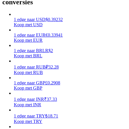
conversies
Verdienen
1
edge
naar
USD
$
0.39232
Koop met USD
1
edge
naar
EUR
€
0.33941
Koop met EUR
1
edge
naar
BRL
R$
2
Koop met BRL
1
edge
naar
RUB
₽
32.28
Macht varkentje
Koop met RUB
Verdien dagelijks competitieve beloningen
1
edge
naar
GBP
£
0.2908
Koop met GBP
1
edge
naar
INR
₹
37.33
Koop met INR
1
edge
naar
TRY
₺
18.71
Koop met TRY