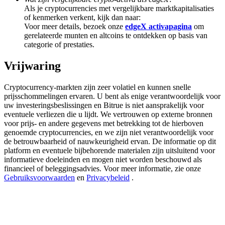
Deposit & Trade BTC to Share 25000 USDT prize pool!
Als je cryptocurrencies met vergelijkbare marktkapitalisaties
of kenmerken verkent, kijk dan naar:
Voor meer details, bezoek onze
edgeX activapagina
om
gerelateerde munten en altcoins te ontdekken op basis van
categorie of prestaties.
Deposit CASHCAT & Win
Vrijwaring
Share 500000 CASHCAT prize pool
Cryptocurrency-markten zijn zeer volatiel en kunnen snelle
prijsschommelingen ervaren. U bent als enige verantwoordelijk voor
uw investeringsbeslissingen en Bitrue is niet aansprakelijk voor
Exclusive for BitMart Users
eventuele verliezen die u lijdt. We vertrouwen op externe bronnen
voor prijs- en andere gegevens met betrekking tot de hierboven
Register & Trade to Win 500,000 USDT
genoemde cryptocurrencies, en we zijn niet verantwoordelijk voor
de betrouwbaarheid of nauwkeurigheid ervan. De informatie op dit
platform en eventuele bijbehorende materialen zijn uitsluitend voor
informatieve doeleinden en mogen niet worden beschouwd als
Precious Metals Trading Carnival
financieel of beleggingsadvies. Voor meer informatie, zie onze
Gebruiksvoorwaarden
en
Privacybeleid
.
Trade Gold & Silver · 33,333 USDT Bonus