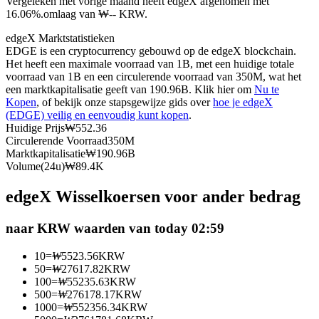
Vergeleken met vorige maand heeft edgeX afgenomen met
16.06%.omlaag van ₩-- KRW.
Futures met USDC als onderpand
edgeX Marktstatistieken
EDGE is een cryptocurrency gebouwd op de edgeX blockchain.
Het heeft een maximale voorraad van 1B, met een huidige totale
voorraad van 1B en een circulerende voorraad van 350M, wat het
een marktkapitalisatie geeft van 190.96B. Klik hier om
Nu te
Kopen
, of bekijk onze stapsgewijze gids over
hoe je edgeX
(EDGE) veilig en eenvoudig kunt kopen
.
Huidige Prijs
₩
552.36
Circulerende Voorraad
350M
Marktkapitalisatie
₩
190.96B
Kopiëren Handel
Volume(24u)
₩
89.4K
Sluit je aan bij top traders
edgeX Wisselkoersen voor ander bedrag
naar KRW waarden van today 02:59
10
=
₩
5523.56
KRW
50
=
₩
27617.82
KRW
100
=
₩
55235.63
KRW
500
=
₩
276178.17
KRW
1000
=
₩
552356.34
KRW