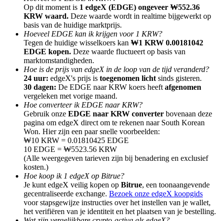
Op dit moment is
1 edgeX (EDGE) ongeveer ₩552.36
KRW waard.
Deze waarde wordt in realtime bijgewerkt op
basis van de huidige marktprijs.
Hoeveel EDGE kan ik krijgen voor 1 KRW?
Tegen de huidige wisselkoers kan
₩1 KRW 0.00181042
EDGE kopen.
Deze waarde fluctueert op basis van
Doorverwijzing
marktomstandigheden.
Hoe is de prijs van edgeX in de loop van de tijd veranderd?
Nodig een vriend uit om contante beloningen te ontvangen
24 uur:
edgeX's prijs is
toegenomen licht
sinds gisteren.
30 dagen:
De EDGE naar KRW koers heeft
afgenomen
BTC Welcome Rewards
vergeleken met vorige maand.
Hoe converteer ik EDGE naar KRW?
Gebruik onze
EDGE naar KRW converter
bovenaan deze
pagina om edgeX direct om te rekenen naar South Korean
Won. Hier zijn een paar snelle voorbeelden:
₩10 KRW = 0.01810425 EDGE
10 EDGE = ₩5523.56 KRW
(Alle weergegeven tarieven zijn bij benadering en exclusief
kosten.)
Hoe koop ik 1 edgeX op Bitrue?
Je kunt edgeX veilig kopen op
Bitrue
, een toonaangevende
gecentraliseerde exchange.
Bezoek onze edgeX koopgids
voor stapsgewijze instructies over het instellen van je wallet,
BTC Welcome Rewards
het verifiëren van je identiteit en het plaatsen van je bestelling.
Wat zijn vergelijkbare crypto-activa als edgeX?