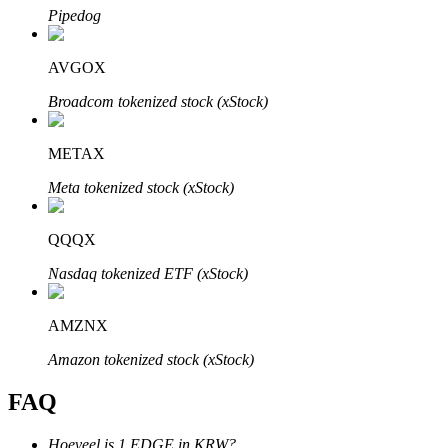
Pipedog
AVGOX
Broadcom tokenized stock (xStock)
Bitrue-partners
METAX
Meta tokenized stock (xStock)
QQQX
Nasdaq tokenized ETF (xStock)
Bitrue Affiliates
AMZNX
Tot 65% commissies!
Amazon tokenized stock (xStock)
FAQ
Hoeveel is 1 EDGE in KRW?