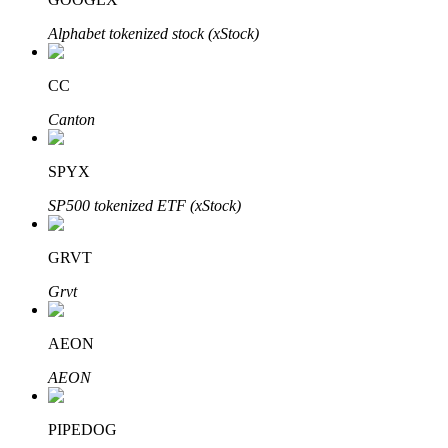
Alphabet tokenized stock (xStock)
CC
Auto Invest
Canton
Grijp langetermijnwinst en flexibele belangen
SPYX
SP500 tokenized ETF (xStock)
GRVT
Grvt
Leer staken
AEON
Meer informatie over het verdienen van passief inkomen
AEON
Bitrue
AI
PIPEDOG