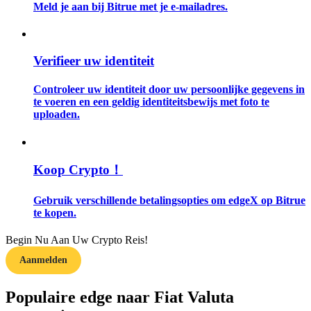
Meld je aan bij Bitrue met je e-mailadres.
Gids
Futures-startgids
Verifieer uw identiteit
Controleer uw identiteit door uw persoonlijke gegevens in
te voeren en een geldig identiteitsbewijs met foto te
uploaden.
Koop Crypto！
Handelsstrategieën
Gebruik verschillende betalingsopties om edgeX op Bitrue
te kopen.
Leer hoe u winstgevend kunt blijven
Begin Nu Aan Uw Crypto Reis!
Aanmelden
Populaire edge naar Fiat Valuta