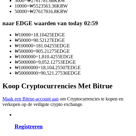
5000
=
₩
2761781.68
KRW
Word een Copy Trader
10000
=
₩
5523563.36
KRW
50000
=
₩
27617816.8
KRW
Geniet van winstdeling en copy trading commissies
naar EDGE waarden van today 02:59
₩
10000
=
18.10425
EDGE
₩
50000
=
90.52127
EDGE
₩
100000
=
181.04255
EDGE
₩
500000
=
905.21275
EDGE
₩
1000000
=
1,810.4255
EDGE
₩
5000000
=
9,052.12753
EDGE
₩
10000000
=
18,104.25507
EDGE
₩
50000000
=
90,521.27536
EDGE
Informatie
Koop Cryptocurrencies Met Bitrue
Big data-analyse inclusief handelsinformatie, enz.
Maak een Bitrue-account aan
om Cryptocurrencies te kopen en
verkopen op de veiligste crypto exchange.
Registreren