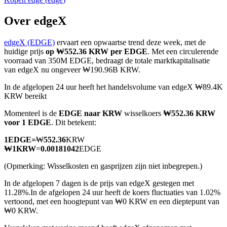
Over edgeX
edgeX (EDGE)
ervaart een opwaartse trend deze week, met de
COIN-M-futures
huidige prijs
op ₩552.36 KRW per EDGE
. Met een circulerende
voorraad van 350M EDGE, bedraagt de totale marktkapitalisatie
Cryptocurrency-futures
van edgeX nu ongeveer ₩190.96B KRW.
In de afgelopen 24 uur heeft het handelsvolume van edgeX ₩89.4K
KRW bereikt
TradFi
Momenteel is de
EDGE naar KRW
wisselkoers
₩552.36 KRW
Derivaten voor aandelen, forex, edelmetalen en grondstoffen
voor 1 EDGE
. Dit betekent:
1
EDGE
=
₩
552.36
KRW
₩
1
KRW
=
0.00181042
EDGE
(Opmerking: Wisselkosten en gasprijzen zijn niet inbegrepen.)
In de afgelopen 7 dagen is de prijs van edgeX gestegen met
11.28%.
In de afgelopen 24 uur heeft de koers fluctuaties van 1.02%
vertoond, met een hoogtepunt van ₩0 KRW en een dieptepunt van
₩0 KRW.
USDC-futures