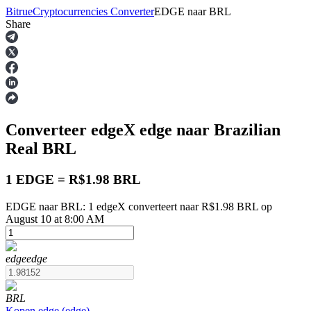
Bitrue
Cryptocurrencies Converter
EDGE
naar
BRL
Share
Termijncontracten
Converteer edgeX
edge
naar Brazilian
Real
BRL
1 EDGE = R$1.98 BRL
EDGE naar BRL: 1 edgeX converteert naar R$1.98 BRL op
USDT-futures
August 10 at 8:00 AM
Futures met USDT als onderpand
edge
edge
BRL
Kopen
edge
(
edge
)