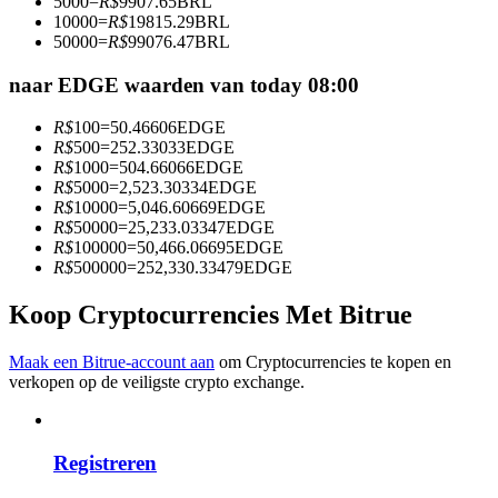
5000
=
R$
9907.65
BRL
Word een Copy Trader
10000
=
R$
19815.29
BRL
50000
=
R$
99076.47
BRL
Geniet van winstdeling en copy trading commissies
naar EDGE waarden van today 08:00
R$
100
=
50.46606
EDGE
R$
500
=
252.33033
EDGE
R$
1000
=
504.66066
EDGE
R$
5000
=
2,523.30334
EDGE
R$
10000
=
5,046.60669
EDGE
R$
50000
=
25,233.03347
EDGE
R$
100000
=
50,466.06695
EDGE
R$
500000
=
252,330.33479
EDGE
Informatie
Koop Cryptocurrencies Met Bitrue
Big data-analyse inclusief handelsinformatie, enz.
Maak een Bitrue-account aan
om Cryptocurrencies te kopen en
verkopen op de veiligste crypto exchange.
Registreren