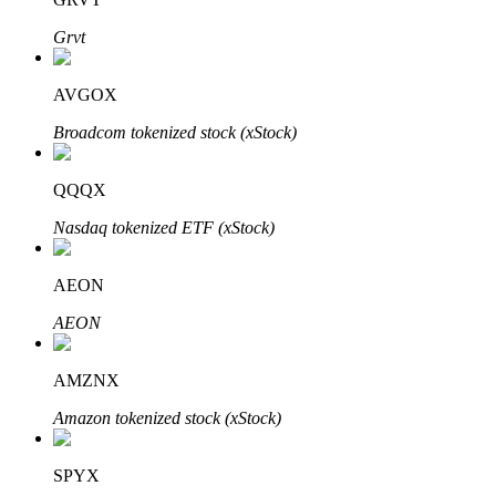
Grvt
AVGOX
Auto Invest
Broadcom tokenized stock (xStock)
Grijp langetermijnwinst en flexibele belangen
QQQX
Nasdaq tokenized ETF (xStock)
AEON
AEON
Leer staken
AMZNX
Meer informatie over het verdienen van passief inkomen
Amazon tokenized stock (xStock)
Bitrue
AI
SPYX