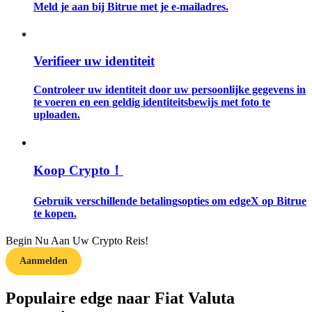
Meld je aan bij Bitrue met je e-mailadres.
Gids
Futures-startgids
Verifieer uw identiteit
Controleer uw identiteit door uw persoonlijke gegevens in
te voeren en een geldig identiteitsbewijs met foto te
uploaden.
Koop Crypto！
Handelsstrategieën
Gebruik verschillende betalingsopties om edgeX op Bitrue
te kopen.
Leer hoe u winstgevend kunt blijven
Begin Nu Aan Uw Crypto Reis!
Aanmelden
Populaire edge naar Fiat Valuta