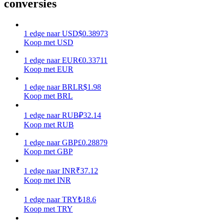
conversies
Verdienen
1
edge
naar
USD
$
0.38973
Koop met USD
1
edge
naar
EUR
€
0.33711
Koop met EUR
1
edge
naar
BRL
R$
1.98
Koop met BRL
1
edge
naar
RUB
₽
32.14
Macht varkentje
Koop met RUB
Verdien dagelijks competitieve beloningen
1
edge
naar
GBP
£
0.28879
Koop met GBP
1
edge
naar
INR
₹
37.12
Koop met INR
1
edge
naar
TRY
₺
18.6
Koop met TRY