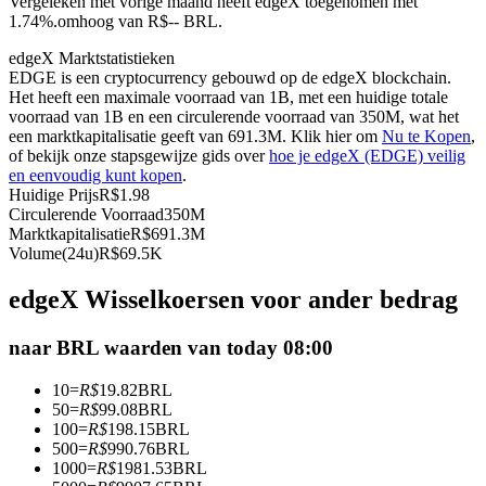
Vergeleken met vorige maand heeft edgeX toegenomen met
1.74%.omhoog van R$-- BRL.
Futures met USDC als onderpand
edgeX Marktstatistieken
EDGE is een cryptocurrency gebouwd op de edgeX blockchain.
Het heeft een maximale voorraad van 1B, met een huidige totale
voorraad van 1B en een circulerende voorraad van 350M, wat het
een marktkapitalisatie geeft van 691.3M. Klik hier om
Nu te Kopen
,
of bekijk onze stapsgewijze gids over
hoe je edgeX (EDGE) veilig
en eenvoudig kunt kopen
.
Huidige Prijs
R$
1.98
Circulerende Voorraad
350M
Marktkapitalisatie
R$
691.3M
Kopiëren Handel
Volume(24u)
R$
69.5K
Sluit je aan bij top traders
edgeX Wisselkoersen voor ander bedrag
naar BRL waarden van today 08:00
10
=
R$
19.82
BRL
50
=
R$
99.08
BRL
100
=
R$
198.15
BRL
500
=
R$
990.76
BRL
1000
=
R$
1981.53
BRL