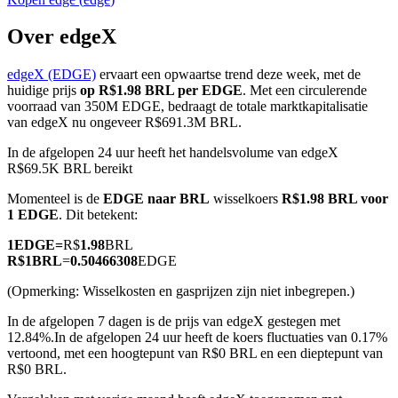
Over edgeX
edgeX (EDGE)
ervaart een opwaartse trend deze week, met de
COIN-M-futures
huidige prijs
op R$1.98 BRL per EDGE
. Met een circulerende
voorraad van 350M EDGE, bedraagt de totale marktkapitalisatie
Cryptocurrency-futures
van edgeX nu ongeveer R$691.3M BRL.
In de afgelopen 24 uur heeft het handelsvolume van edgeX
R$69.5K BRL bereikt
TradFi
Momenteel is de
EDGE naar BRL
wisselkoers
R$1.98 BRL voor
Derivaten voor aandelen, forex, edelmetalen en grondstoffen
1 EDGE
. Dit betekent:
1
EDGE
=
R$
1.98
BRL
R$
1
BRL
=
0.50466308
EDGE
(Opmerking: Wisselkosten en gasprijzen zijn niet inbegrepen.)
In de afgelopen 7 dagen is de prijs van edgeX gestegen met
12.84%.
In de afgelopen 24 uur heeft de koers fluctuaties van 0.17%
vertoond, met een hoogtepunt van R$0 BRL en een dieptepunt van
R$0 BRL.
USDC-futures