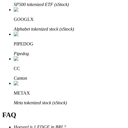
SP500 tokenized ETF (xStock)
GOOGLX
Alphabet tokenized stock (xStock)
Bitrue-partners
PIPEDOG
Pipedog
CC
Canton
Bitrue Affiliates
METAX
Tot 65% commissies!
Meta tokenized stock (xStock)
FAQ
Hoeveel is 1 EDGE in BRL?