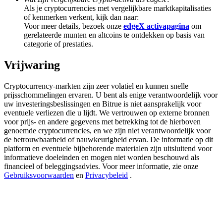
Deposit & Trade BTC to Share 25000 USDT prize pool!
Als je cryptocurrencies met vergelijkbare marktkapitalisaties
of kenmerken verkent, kijk dan naar:
Voor meer details, bezoek onze
edgeX activapagina
om
gerelateerde munten en altcoins te ontdekken op basis van
categorie of prestaties.
Deposit CASHCAT & Win
Vrijwaring
Share 500000 CASHCAT prize pool
Cryptocurrency-markten zijn zeer volatiel en kunnen snelle
prijsschommelingen ervaren. U bent als enige verantwoordelijk voor
uw investeringsbeslissingen en Bitrue is niet aansprakelijk voor
Exclusive for BitMart Users
eventuele verliezen die u lijdt. We vertrouwen op externe bronnen
voor prijs- en andere gegevens met betrekking tot de hierboven
Register & Trade to Win 500,000 USDT
genoemde cryptocurrencies, en we zijn niet verantwoordelijk voor
de betrouwbaarheid of nauwkeurigheid ervan. De informatie op dit
platform en eventuele bijbehorende materialen zijn uitsluitend voor
informatieve doeleinden en mogen niet worden beschouwd als
Precious Metals Trading Carnival
financieel of beleggingsadvies. Voor meer informatie, zie onze
Gebruiksvoorwaarden
en
Privacybeleid
.
Trade Gold & Silver · 33,333 USDT Bonus