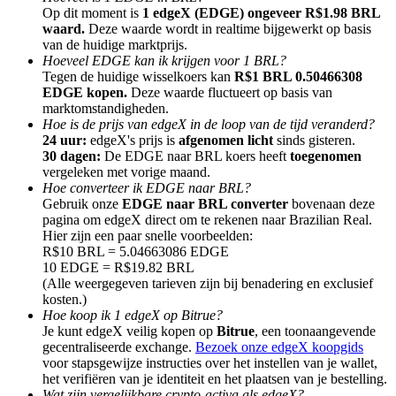
Op dit moment is
1 edgeX (EDGE) ongeveer R$1.98 BRL
waard.
Deze waarde wordt in realtime bijgewerkt op basis
van de huidige marktprijs.
Hoeveel EDGE kan ik krijgen voor 1 BRL?
Tegen de huidige wisselkoers kan
R$1 BRL 0.50466308
EDGE kopen.
Deze waarde fluctueert op basis van
Doorverwijzing
marktomstandigheden.
Hoe is de prijs van edgeX in de loop van de tijd veranderd?
Nodig een vriend uit om contante beloningen te ontvangen
24 uur:
edgeX's prijs is
afgenomen licht
sinds gisteren.
30 dagen:
De EDGE naar BRL koers heeft
toegenomen
BTC Welcome Rewards
vergeleken met vorige maand.
Hoe converteer ik EDGE naar BRL?
Gebruik onze
EDGE naar BRL converter
bovenaan deze
pagina om edgeX direct om te rekenen naar Brazilian Real.
Hier zijn een paar snelle voorbeelden:
R$10 BRL = 5.04663086 EDGE
10 EDGE = R$19.82 BRL
(Alle weergegeven tarieven zijn bij benadering en exclusief
kosten.)
Hoe koop ik 1 edgeX op Bitrue?
Je kunt edgeX veilig kopen op
Bitrue
, een toonaangevende
gecentraliseerde exchange.
Bezoek onze edgeX koopgids
voor stapsgewijze instructies over het instellen van je wallet,
BTC Welcome Rewards
het verifiëren van je identiteit en het plaatsen van je bestelling.
Wat zijn vergelijkbare crypto-activa als edgeX?