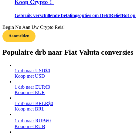
Koop Crypto！
Gids
Gebruik verschillende betalingsopties om DebtReliefBot op
Futures-startgids
Begin Nu Aan Uw Crypto Reis!
Aanmelden
Populaire drb naar Fiat Valuta conversies
1
drb
naar
USD
$
0
Koop met USD
Handelsstrategieën
1
drb
naar
EUR
€
0
Koop met EUR
Leer hoe u winstgevend kunt blijven
1
drb
naar
BRL
R$
0
Koop met BRL
1
drb
naar
RUB
₽
0
Koop met RUB