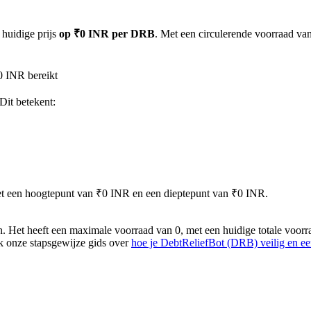
 huidige prijs
op ₹0 INR per DRB
. Met een circulerende voorraad va
0 INR bereikt
 Dit betekent:
met een hoogtepunt van ₹0 INR en een dieptepunt van ₹0 INR.
Het heeft een maximale voorraad van 0, met een huidige totale voorra
jk onze stapsgewijze gids over
hoe je DebtReliefBot (DRB) veilig en e