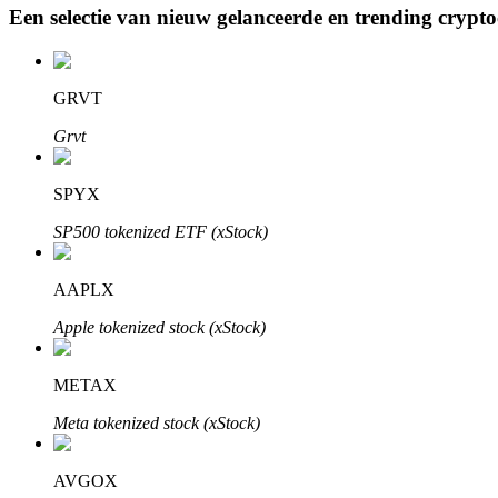
Een selectie van nieuw gelanceerde en trending crypt
BTR-vergrendelingen
GRVT
Exclusieve beleggingen voor BTR-houders
Grvt
SPYX
SP500 tokenized ETF (xStock)
AAPLX
Apple tokenized stock (xStock)
Leningen
Door crypto ondersteunde leenservice
METAX
Meta tokenized stock (xStock)
AVGOX