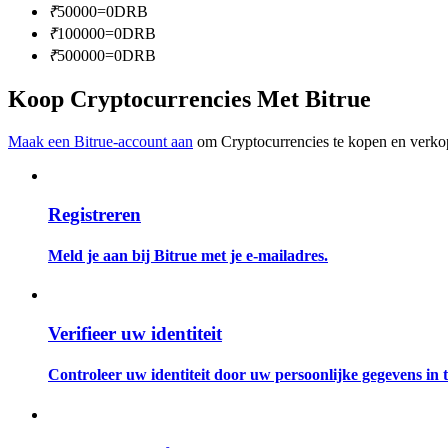
₹
50000
=
0
DRB
Word een Copy Trader
₹
100000
=
0
DRB
Geniet van winstdeling en copy trading commissies
₹
500000
=
0
DRB
Koop Cryptocurrencies Met Bitrue
Maak een Bitrue-account aan
om Cryptocurrencies te kopen en verkop
Registreren
Informatie
Meld je aan bij Bitrue met je e-mailadres.
Big data-analyse inclusief handelsinformatie, enz.
Verifieer uw identiteit
Controleer uw identiteit door uw persoonlijke gegevens in te