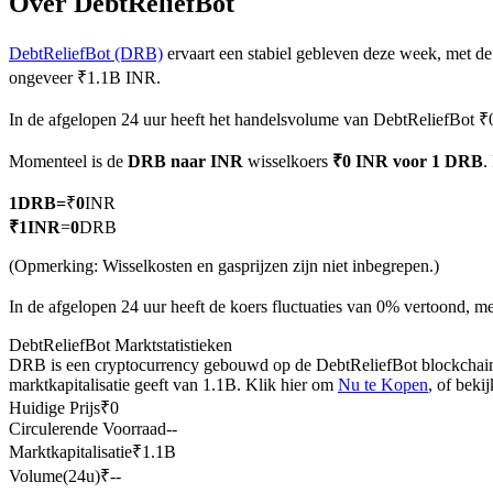
Over DebtReliefBot
DebtReliefBot (DRB)
ervaart een stabiel gebleven deze week, met de
ongeveer ₹1.1B INR.
COIN-M-futures
In de afgelopen 24 uur heeft het handelsvolume van DebtReliefBot ₹
Cryptocurrency-futures
Momenteel is de
DRB naar INR
wisselkoers
₹0 INR voor 1 DRB
.
1
DRB
=
₹
0
INR
TradFi
₹
1
INR
=
0
DRB
Derivaten voor aandelen, forex, edelmetalen en grondstoffen
(Opmerking: Wisselkosten en gasprijzen zijn niet inbegrepen.)
In de afgelopen 24 uur heeft de koers fluctuaties van 0% vertoond, 
DebtReliefBot Marktstatistieken
DRB is een cryptocurrency gebouwd op de DebtReliefBot blockchain. 
marktkapitalisatie geeft van 1.1B. Klik hier om
Nu te Kopen
, of beki
Huidige Prijs
₹
0
Circulerende Voorraad
--
Marktkapitalisatie
₹
1.1B
Volume(24u)
₹
--
USDC-futures