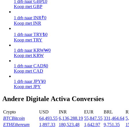
1
drb
naar
GBP
£
0
Koop met GBP
Verdienen
1
drb
naar
INR
₹
0
Koop met INR
1
drb
naar
TRY
₺
0
Koop met TRY
1
drb
naar
KRW
₩
0
Koop met KRW
1
drb
naar
CAD
$
0
Macht varkentje
Koop met CAD
Verdien dagelijks competitieve beloningen
1
drb
naar
JPY
¥
0
Koop met JPY
Andere Digitale Activa Conversies
Crypto
USD
INR
EUR
BRL
R
BTC
Bitcoin
64,493.55
6,136,288.19
55,847.55
331,464.64
5
ETH
Ethereum
1,897.33
180,523.48
1,642.97
9,751.35
1