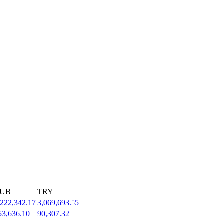
UB
TRY
,222,342.17
3,069,693.55
53,636.10
90,307.32