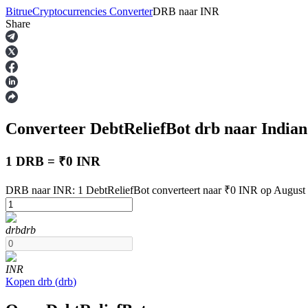
Bitrue
Cryptocurrencies Converter
DRB
naar
INR
Share
Termijncontracten
Converteer DebtReliefBot
drb
naar India
1 DRB = ₹0 INR
DRB naar INR: 1 DebtReliefBot converteert naar ₹0 INR op August
USDT-futures
drb
drb
Futures met USDT als onderpand
INR
Kopen
drb
(
drb
)