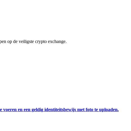
en op de veiligste crypto exchange.
 voeren en een geldig identiteitsbewijs met foto te uploaden.