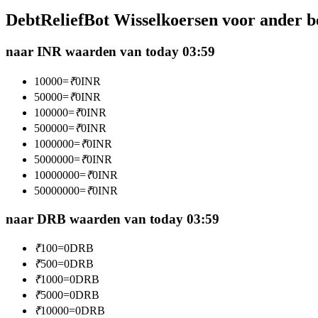
Futures met USDC als onderpand
DebtReliefBot Wisselkoersen voor ander 
naar INR waarden van today 03:59
10000
=
₹
0
INR
50000
=
₹
0
INR
100000
=
₹
0
INR
500000
=
₹
0
INR
1000000
=
₹
0
INR
5000000
=
₹
0
INR
Kopiëren Handel
10000000
=
₹
0
INR
Sluit je aan bij top traders
50000000
=
₹
0
INR
naar DRB waarden van today 03:59
₹
100
=
0
DRB
₹
500
=
0
DRB
₹
1000
=
0
DRB
₹
5000
=
0
DRB
₹
10000
=
0
DRB