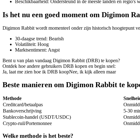
Beschikbaarheid
:
Ondersteund in de meeste landen en regio's 
Is het nu een goed moment om Digimon Ra
Digimon Rabbit wordt momenteel onder zijn historisch hoogtepunt ve
COIN-M-futures
30-daagse trend
:
Bearish
Cryptocurrency-futures
Volatiliteit
:
Hoog
Marktsentiment
:
Angst
Bent u van plan vandaag Digimon Rabbit (DRB) te kopen?
TradFi
Ontdek hoe andere gebruikers DRB kopen en begin snel:
Ja, laat me zien hoe ik DRB koop
Nee, ik kijk alleen maar
Derivaten voor aandelen, forex, edelmetalen en grondstoffen
Beste manieren om Digimon Rabbit te kop
Methode
Snelhei
Creditcard/betaalpas
Onmidde
Bankoverschrijving
5-30 min
Stablecoin-handel (USDT/USDC)
Onmidde
Crypto-ruil/Portemonnee
Onmidde
Welke methode is het beste?
USDC-futures