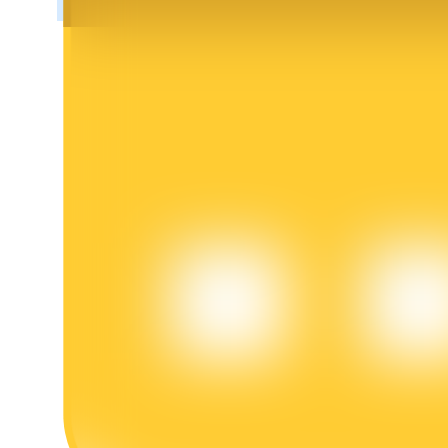
BTR-vergrendelingen
Exclusieve beleggingen voor BTR-houders
Leningen
Door crypto ondersteunde leenservice