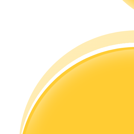
Gids
Futures-startgids
Handelsstrategieën
Leer hoe u winstgevend kunt blijven