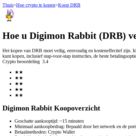
Thuis
>
Hoe crypto te kopen
>
Koop DRB
Termijncontracten
Hoe u Digimon Rabbit (DRB) vei
Het kopen van DRB moet veilig, eenvoudig en kosteneffectief zijn. I
kunt kopen, inclusief stap-voor-stap instructies, de beste betalingsop
Crypto beoordeling
3.4
★
★
★
★
★
★
★
★
USDT-futures
★
★
Futures met USDT als onderpand
Digimon Rabbit Koopoverzicht
Geschatte aankooptijd
:
~15 minuten
Minimaal aankoopbedrag
:
Bepaald door het netwerk en de port
Betaalmethoden
:
Crypto Wallet