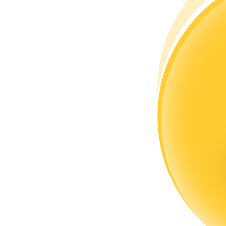
Word een Copy Trader
Geniet van winstdeling en copy trading commissies
Informatie
Big data-analyse inclusief handelsinformatie, enz.