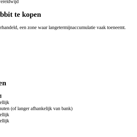
wereldwijd
bbit te kopen
rhandeld, een zone waar langetermijnaccumulatie vaak toeneemt.
en
d
llijk
uten (of langer afhankelijk van bank)
llijk
llijk