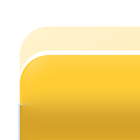
Uitzetten
Hoog rendement en directe toegang
Launchpool
Flexibel staken om populaire tokens te verdienen.