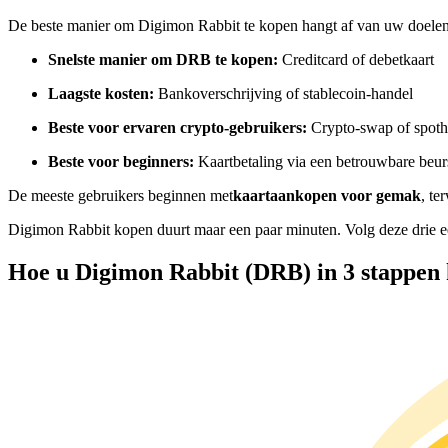
Futures met USDC als onderpand
De beste manier om Digimon Rabbit te kopen hangt af van uw doelen
Snelste manier om DRB te kopen:
Creditcard of debetkaart
Laagste kosten:
Bankoverschrijving of stablecoin-handel
Beste voor ervaren crypto-gebruikers:
Crypto-swap of spoth
Beste voor beginners:
Kaartbetaling via een betrouwbare beur
De meeste gebruikers beginnen met
kaartaankopen voor gemak
, te
Kopiëren Handel
Digimon Rabbit kopen duurt maar een paar minuten. Volg deze drie e
Sluit je aan bij top traders
Hoe u Digimon Rabbit (DRB) in 3 stappen