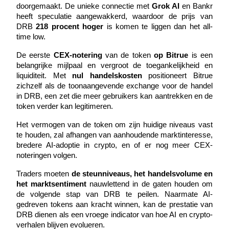
doorgemaakt. De unieke connectie met 
Grok AI
 en Bankr 
heeft speculatie aangewakkerd, waardoor de prijs van 
DRB 
218 procent hoger
 is komen te liggen dan het all-
time low.
Auto Invest
De eerste 
CEX-notering
 van de token 
op Bitrue
 is een 
Grijp langetermijnwinst en flexibele belangen
belangrijke mijlpaal en vergroot de toegankelijkheid en 
liquiditeit. Met 
nul handelskosten
 positioneert Bitrue 
zichzelf als de toonaangevende exchange voor de handel 
in DRB, een zet die meer gebruikers kan aantrekken en de 
token verder kan legitimeren.
Het vermogen van de token om zijn huidige niveaus vast 
te houden, zal afhangen van aanhoudende marktinteresse, 
bredere AI-adoptie in crypto, en of er nog meer CEX-
noteringen volgen.
Leer staken
Traders moeten 
de steunniveaus, het handelsvolume en 
het marktsentiment
 nauwlettend in de gaten houden om 
Meer informatie over het verdienen van passief inkomen
de volgende stap van DRB te peilen. Naarmate AI-
Bitrue
AI
gedreven tokens aan kracht winnen, kan de prestatie van 
DRB dienen als een vroege indicator van hoe AI en crypto-
verhalen blijven evolueren.