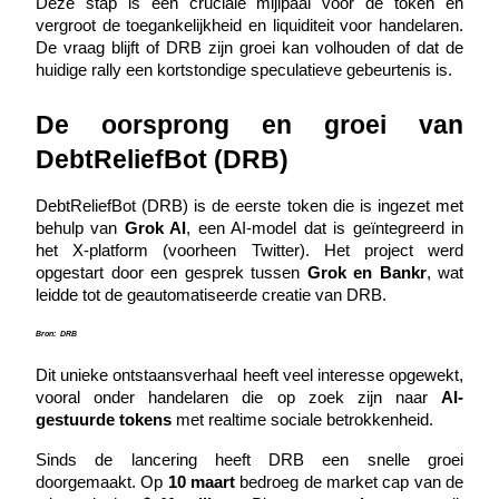
Deze stap is een cruciale mijlpaal voor de token en 
Futures met USDC als onderpand
vergroot de toegankelijkheid en liquiditeit voor handelaren. 
De vraag blijft of DRB zijn groei kan volhouden of dat de 
huidige rally een kortstondige speculatieve gebeurtenis is.
De oorsprong en groei van 
DebtReliefBot (DRB)
DebtReliefBot (DRB) is de eerste token die is ingezet met 
behulp van 
Grok AI
, een AI-model dat is geïntegreerd in 
het X-platform (voorheen Twitter). Het project werd 
Kopiëren Handel
opgestart door een gesprek tussen 
Grok en Bankr
, wat 
Sluit je aan bij top traders
leidde tot de geautomatiseerde creatie van DRB.
Bron:
DRB
Dit unieke ontstaansverhaal heeft veel interesse opgewekt, 
vooral onder handelaren die op zoek zijn naar 
AI-
gestuurde tokens
 met realtime sociale betrokkenheid.
Sinds de lancering heeft DRB een snelle groei 
doorgemaakt. Op 
10 maart
 bedroeg de market cap van de 