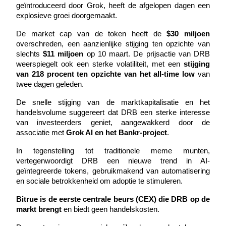
geïntroduceerd door Grok, heeft de afgelopen dagen een 
explosieve groei doorgemaakt.
De market cap van de token heeft de 
$30 miljoen
overschreden, een aanzienlijke stijging ten opzichte van 
COIN-M-futures
slechts 
$11 miljoen
 op 10 maart. De prijsactie van DRB 
Cryptocurrency-futures
weerspiegelt ook een sterke volatiliteit, met een 
stijging 
van 218 procent ten opzichte van het all-time low
 van 
twee dagen geleden.
TradFi
De snelle stijging van de marktkapitalisatie en het 
handelsvolume suggereert dat DRB een sterke interesse 
Derivaten voor aandelen, forex, edelmetalen en grondstoffen
van investeerders geniet, aangewakkerd door de 
associatie met 
Grok AI en het Bankr-project
.
In tegenstelling tot traditionele meme munten, 
vertegenwoordigt DRB een nieuwe trend in AI-
geïntegreerde tokens, gebruikmakend van automatisering 
en sociale betrokkenheid om adoptie te stimuleren.
Bitrue is de eerste centrale beurs (CEX) die DRB op de 
markt brengt
 en biedt geen handelskosten.
USDC-futures