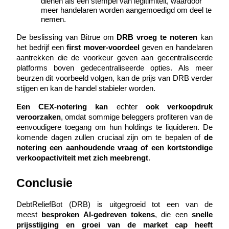
dienen als een stempel van legitimiteit, waardoor 
meer handelaren worden aangemoedigd om deel te 
nemen.
BTR-vergrendelingen
De beslissing van Bitrue om 
DRB vroeg te noteren
 kan 
het bedrijf een 
first mover-voordeel
 geven en handelaren 
Exclusieve beleggingen voor BTR-houders
aantrekken die de voorkeur geven aan gecentraliseerde 
platforms boven gedecentraliseerde opties. Als meer 
beurzen dit voorbeeld volgen, kan de prijs van DRB verder 
stijgen en kan de handel stabieler worden.
Een CEX-notering kan
 echter 
ook verkoopdruk 
veroorzaken
, omdat sommige beleggers profiteren van de 
eenvoudigere toegang om hun holdings te liquideren. De 
komende dagen zullen cruciaal zijn om te bepalen of 
de 
notering een aanhoudende vraag of een kortstondige 
Leningen
verkoopactiviteit met zich meebrengt
.
Door crypto ondersteunde leenservice
Conclusie
DebtReliefBot (DRB) is uitgegroeid tot een van de 
meest 
besproken AI-gedreven tokens
, die een 
snelle 
prijsstijging en groei van de market cap heeft