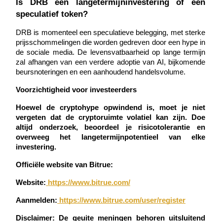
Is DRB een langetermijninvestering of een 
speculatief token?
DRB is momenteel een speculatieve belegging, met sterke 
prijsschommelingen die worden gedreven door een hype in 
de sociale media. De levensvatbaarheid op lange termijn 
Doorverwijzing
zal afhangen van een verdere adoptie van AI, bijkomende 
beursnoteringen en een aanhoudend handelsvolume.
Nodig een vriend uit om contante beloningen te ontvangen
BTC Welcome Rewards
Voorzichtigheid voor investeerders
Hoewel de cryptohype opwindend is, moet je niet 
vergeten dat de cryptoruimte volatiel kan zijn.
Doe 
altijd onderzoek, beoordeel je risicotolerantie en 
overweeg het langetermijnpotentieel van elke 
investering.
Officiële website van Bitrue:
Website:
 https://www.bitrue.com/
Aanmelden:
 https://www.bitrue.com/user/register
BTC Welcome Rewards
Disclaimer: De geuite meningen behoren uitsluitend 