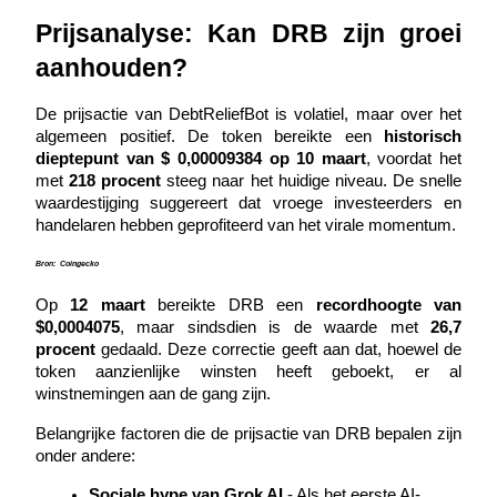
Prijsanalyse: Kan DRB zijn groei 
Gids
aanhouden?
Futures-startgids
De prijsactie van DebtReliefBot is volatiel, maar over het 
algemeen positief. De token bereikte een 
historisch 
dieptepunt van $ 0,00009384 op 10 maart
, voordat het 
met 
218 procent
 steeg naar het huidige niveau. De snelle 
waardestijging suggereert dat vroege investeerders en 
handelaren hebben geprofiteerd van het virale momentum.
Bron:
Coingecko
Op 
12 maart
 bereikte DRB een 
recordhoogte van 
Handelsstrategieën
$0,0004075
, maar sindsdien is de waarde met 
26,7 
procent
 gedaald. Deze correctie geeft aan dat, hoewel de 
Leer hoe u winstgevend kunt blijven
token aanzienlijke winsten heeft geboekt, er al 
winstnemingen aan de gang zijn.
Belangrijke factoren die de prijsactie van DRB bepalen zijn 
onder andere:
Sociale hype van Grok AI
 - Als het eerste AI-