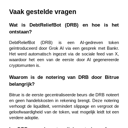
Vaak gestelde vragen
Wat is DebtReliefBot (DRB) en hoe is het 
ontstaan?
Bitrue-partners
DebtReliefBot (DRB) is een AI-gedreven token 
geïntroduceerd door Grok AI via een gesprek met Bankr. 
Het werd automatisch ingezet via de sociale feed van X, 
waardoor het een van de eerste door AI gegenereerde 
cryptomunten is.
Waarom is de notering van DRB door Bitrue 
belangrijk?
Bitrue Affiliates
Bitrue is de eerste gecentraliseerde beurs die DRB noteert 
en geen handelskosten in rekening brengt. Deze notering 
Tot 65% commissies!
verhoogt de liquiditeit, vermindert slippage en vergroot de 
geloofwaardigheid van de token, wat mogelijk leidt tot een 
verdere adoptie.