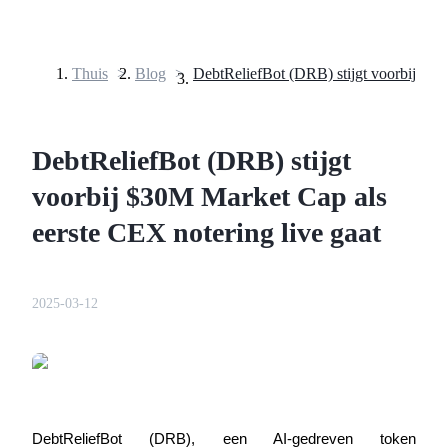
Thuis
>
Blog
>
Termijncontracten
DebtReliefBot (DRB) stijgt
voorbij $30M Market Cap als
eerste CEX notering live gaat
USDT-futures
2025-03-12
Futures met USDT als onderpand
DebtReliefBot (DRB), een AI-gedreven token 