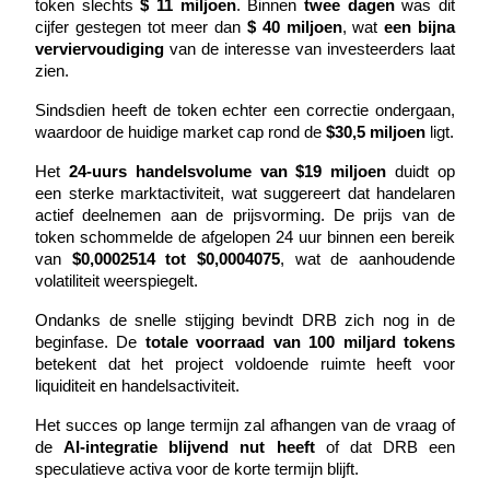
token slechts 
$ 11 miljoen
. Binnen 
twee dagen
 was dit 
Word een Copy Trader
cijfer gestegen tot meer dan 
$ 40 miljoen
, wat 
een bijna 
verviervoudiging
 van de interesse van investeerders laat 
Geniet van winstdeling en copy trading commissies
zien.
Sindsdien heeft de token echter een correctie ondergaan, 
waardoor de huidige market cap rond de 
$30,5 miljoen
 ligt.
Het 
24-uurs handelsvolume van $19 miljoen
 duidt op 
een sterke marktactiviteit, wat suggereert dat handelaren 
actief deelnemen aan de prijsvorming. De prijs van de 
token schommelde de afgelopen 24 uur binnen een bereik 
van 
$0,0002514 tot $0,0004075
, wat de aanhoudende 
Informatie
volatiliteit weerspiegelt.
Big data-analyse inclusief handelsinformatie, enz.
Ondanks de snelle stijging bevindt DRB zich nog in de 
beginfase. De 
totale voorraad van 100 miljard tokens
betekent dat het project voldoende ruimte heeft voor 
liquiditeit en handelsactiviteit.
Het succes op lange termijn zal afhangen van de vraag of 
de 
AI-integratie blijvend nut heeft
 of dat DRB een 
speculatieve activa voor de korte termijn blijft.