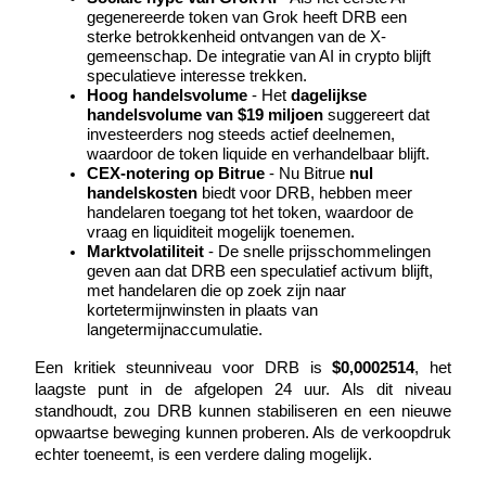
gegenereerde token van Grok heeft DRB een 
sterke betrokkenheid ontvangen van de X-
Verdienen
gemeenschap. De integratie van AI in crypto blijft 
speculatieve interesse trekken.
Hoog handelsvolume
 - Het 
dagelijkse 
handelsvolume van $19 miljoen
 suggereert dat 
investeerders nog steeds actief deelnemen, 
waardoor de token liquide en verhandelbaar blijft.
CEX-notering op Bitrue
 - Nu Bitrue 
nul 
handelskosten
 biedt voor DRB, hebben meer 
handelaren toegang tot het token, waardoor de 
vraag en liquiditeit mogelijk toenemen.
Marktvolatiliteit
 - De snelle prijsschommelingen 
Macht varkentje
geven aan dat DRB een speculatief activum blijft, 
met handelaren die op zoek zijn naar 
Verdien dagelijks competitieve beloningen
kortetermijnwinsten in plaats van 
langetermijnaccumulatie.
Een kritiek steunniveau voor DRB is 
$0,0002514
, het 
laagste punt in de afgelopen 24 uur. Als dit niveau 
standhoudt, zou DRB kunnen stabiliseren en een nieuwe 
opwaartse beweging kunnen proberen. Als de verkoopdruk 
echter toeneemt, is een verdere daling mogelijk.