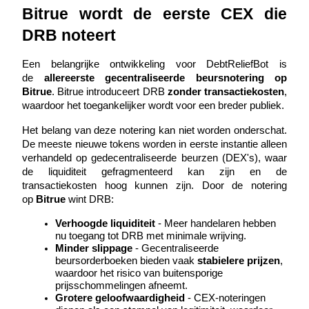
Bitrue wordt de eerste CEX die 
Uitzetten
DRB noteert
Hoog rendement en directe toegang
Een belangrijke ontwikkeling voor DebtReliefBot is 
de 
allereerste gecentraliseerde beursnotering op 
Bitrue
. Bitrue introduceert DRB 
zonder transactiekosten
, 
waardoor het toegankelijker wordt voor een breder publiek.
Het belang van deze notering kan niet worden onderschat. 
De meeste nieuwe tokens worden in eerste instantie alleen 
verhandeld op gedecentraliseerde beurzen (DEX's), waar 
de liquiditeit gefragmenteerd kan zijn en de 
transactiekosten hoog kunnen zijn. Door de notering 
Launchpool
op 
Bitrue
 wint DRB:
Flexibel staken om populaire tokens te verdienen.
Verhoogde liquiditeit
 - Meer handelaren hebben 
nu toegang tot DRB met minimale wrijving.
Minder slippage
 - Gecentraliseerde 
beursorderboeken bieden vaak 
stabielere prijzen
, 
waardoor het risico van buitensporige 
prijsschommelingen afneemt.
Grotere geloofwaardigheid
 - CEX-noteringen 