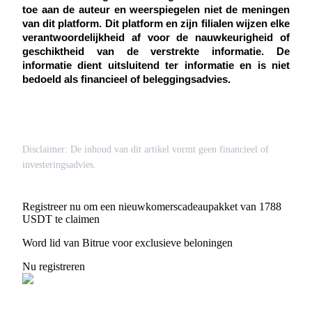
Deposit & Trade BTC to Share 25000 USDT prize pool!
toe aan de auteur en weerspiegelen niet de meningen 
van dit platform.
Dit platform en zijn filialen wijzen elke 
verantwoordelijkheid af voor de nauwkeurigheid of 
geschiktheid van de verstrekte informatie.
De 
Deposit CASHCAT & Win
informatie dient uitsluitend ter informatie en is niet 
bedoeld als financieel of beleggingsadvies.
Share 500000 CASHCAT prize pool
Exclusive for BitMart Users
Disclaimer: De inhoud van dit artikel vormt geen financieel of
investeringsadvies.
Register & Trade to Win 500,000 USDT
Registreer nu om een nieuwkomerscadeaupakket van 1788
USDT te claimen
Precious Metals Trading Carnival
Word lid van Bitrue voor exclusieve beloningen
Trade Gold & Silver · 33,333 USDT Bonus
Nu registreren