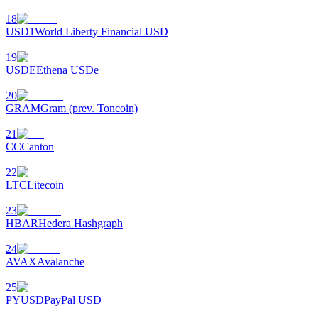
18
USD1
World Liberty Financial USD
19
Auto Invest
USDE
Ethena USDe
Grijp langetermijnwinst en flexibele belangen
20
GRAM
Gram (prev. Toncoin)
21
CC
Canton
22
LTC
Litecoin
23
HBAR
Hedera Hashgraph
Leer staken
24
Meer informatie over het verdienen van passief inkomen
AVAX
Avalanche
Bitrue
AI
25
PYUSD
PayPal USD