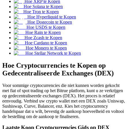
Hoe XRP te Kopen
Futures met USDC als onderpand
Hoe Solana te Kopen
Hoe Tron te Kopen
Hoe Hyperliquid te Kopen
Hoe Dogecoin te Kopen
Hoe USDS te Kopen
Hoe Rain te Kopen
Hoe Zcash te Kopen
Hoe Cardano te Kopen
Hoe Monero te Kopen
Hoe Stellar Network te Kopen
Hoe Cryptocurrencies te Kopen op
Kopiëren Handel
Gedecentraliseerde Exchanges (DEX)
Sluit je aan bij top traders
Voor sommige cryptocurrencies die niet kunnen worden gekocht
met fiat of spot trading op het Bitrue platform, kunt u ze verkrijgen
op gedecentraliseerde exchanges (DEX). Het proces is relatief
eenvoudig. Verbind uw crypto wallet met een DEX zoals Uniswap,
Sushiswap, Curve, Balancer, enz. Kies het cryptocurrency
handelspaar dat u wilt, bevestig de aankoop hoeveelheid en voltooi
de bestelling om de aankoop te finaliseren.
Laatste Koop Cryptocurrencies Gids op DEX