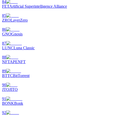
84
FET
Artificial Superintelligence Alliance
85
ZRO
LayerZero
86
GNO
Gnosis
87
LUNC
Luna Classic
88
NFT
APENFT
89
BTTC
BitTorrent
90
JTO
JITO
91
BONK
Bonk
92