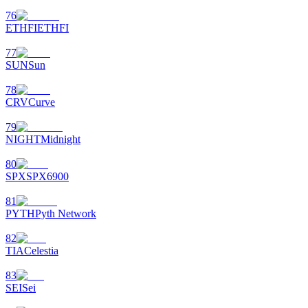
76
ETHFI
ETHFI
77
SUN
Sun
78
CRV
Curve
79
NIGHT
Midnight
80
SPX
SPX6900
81
PYTH
Pyth Network
82
TIA
Celestia
83
SEI
Sei