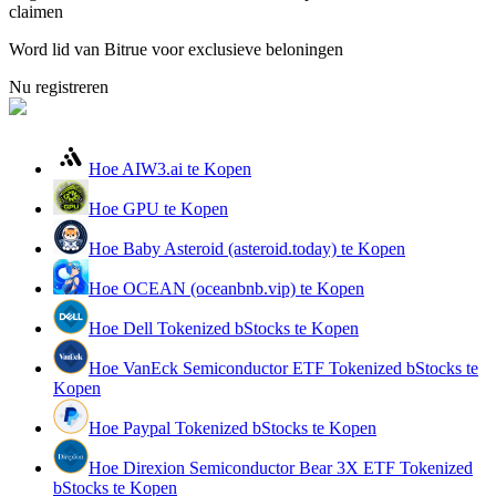
claimen
Gids
Word lid van Bitrue voor exclusieve beloningen
Futures-startgids
Nu registreren
Hoe AIW3.ai te Kopen
Hoe GPU te Kopen
Hoe Baby Asteroid (asteroid.today) te Kopen
Hoe OCEAN (oceanbnb.vip) te Kopen
Handelsstrategieën
Hoe Dell Tokenized bStocks te Kopen
Leer hoe u winstgevend kunt blijven
Hoe VanEck Semiconductor ETF Tokenized bStocks te
Kopen
Hoe Paypal Tokenized bStocks te Kopen
Hoe Direxion Semiconductor Bear 3X ETF Tokenized
bStocks te Kopen