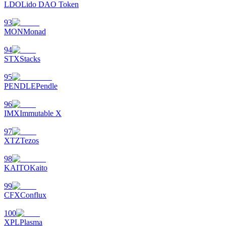
LDO
Lido DAO Token
93
MON
Monad
94
STX
Stacks
95
PENDLE
Pendle
96
IMX
Immutable X
97
XTZ
Tezos
98
KAITO
Kaito
99
CFX
Conflux
100
XPL
Plasma