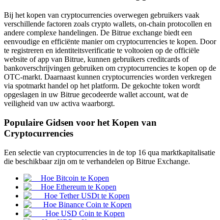
Bij het kopen van cryptocurrencies overwegen gebruikers vaak
verschillende factoren zoals crypto wallets, on-chain protocollen en
andere complexe handelingen. De Bitrue exchange biedt een
eenvoudige en efficiënte manier om cryptocurrencies te kopen. Door
COIN-M-futures
te registreren en identiteitsverificatie te voltooien op de officiële
website of app van Bitrue, kunnen gebruikers creditcards of
Cryptocurrency-futures
bankoverschrijvingen gebruiken om cryptocurrencies te kopen op de
OTC-markt. Daarnaast kunnen cryptocurrencies worden verkregen
via spotmarkt handel op het platform. De gekochte token wordt
opgeslagen in uw Bitrue gecodeerde wallet account, wat de
TradFi
veiligheid van uw activa waarborgt.
Derivaten voor aandelen, forex, edelmetalen en grondstoffen
Populaire Gidsen voor het Kopen van
Cryptocurrencies
Een selectie van cryptocurrencies in de top 16 qua marktkapitalisatie
die beschikbaar zijn om te verhandelen op Bitrue Exchange.
Hoe Bitcoin te Kopen
Hoe Ethereum te Kopen
Hoe Tether USDt te Kopen
Hoe Binance Coin te Kopen
Hoe USD Coin te Kopen
USDC-futures