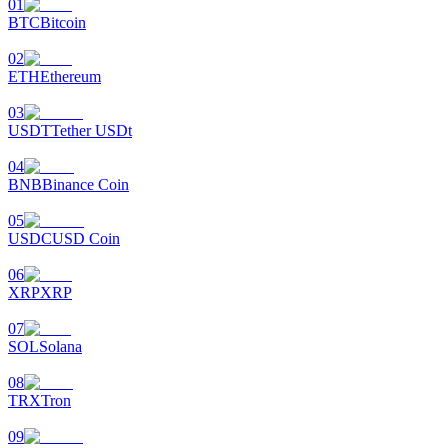
01
BTC
Bitcoin
Uitzetten
02
Hoog rendement en directe toegang
ETH
Ethereum
03
USDT
Tether USDt
04
BNB
Binance Coin
05
USDC
USD Coin
Launchpool
06
XRP
XRP
Flexibel staken om populaire tokens te verdienen.
07
SOL
Solana
08
TRX
Tron
09