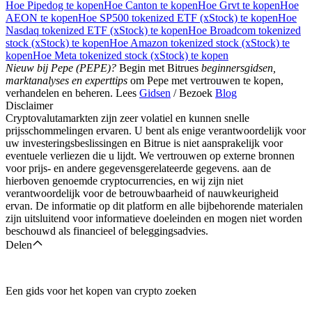
Hoe Pipedog te kopen
Hoe Canton te kopen
Hoe Grvt te kopen
Hoe
AEON te kopen
Hoe SP500 tokenized ETF (xStock) te kopen
Hoe
Nasdaq tokenized ETF (xStock) te kopen
Hoe Broadcom tokenized
stock (xStock) te kopen
Hoe Amazon tokenized stock (xStock) te
kopen
Hoe Meta tokenized stock (xStock) te kopen
Nieuw bij Pepe (PEPE)?
Begin met Bitrues
beginnersgidsen,
marktanalyses en experttips
om Pepe met vertrouwen te kopen,
verhandelen en beheren. Lees
Gidsen
/ Bezoek
Blog
Disclaimer
Cryptovalutamarkten zijn zeer volatiel en kunnen snelle
prijsschommelingen ervaren. U bent als enige verantwoordelijk voor
uw investeringsbeslissingen en Bitrue is niet aansprakelijk voor
eventuele verliezen die u lijdt. We vertrouwen op externe bronnen
voor prijs- en andere gegevensgerelateerde gegevens. aan de
hierboven genoemde cryptocurrencies, en wij zijn niet
verantwoordelijk voor de betrouwbaarheid of nauwkeurigheid
ervan. De informatie op dit platform en alle bijbehorende materialen
zijn uitsluitend voor informatieve doeleinden en mogen niet worden
beschouwd als financieel of beleggingsadvies.
Delen
Een gids voor het kopen van crypto zoeken