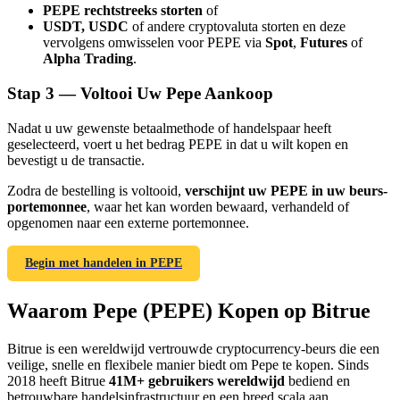
PEPE rechtstreeks storten
of
USDT, USDC
of andere cryptovaluta storten en deze
vervolgens omwisselen voor PEPE via
Spot
,
Futures
of
Alpha Trading
.
Stap
3 —
Voltooi Uw Pepe Aankoop
Doorverwijzing
Nadat u uw gewenste betaalmethode of handelspaar heeft
Nodig een vriend uit om contante beloningen te ontvangen
geselecteerd, voert u het bedrag PEPE in dat u wilt kopen en
bevestigt u de transactie.
BTC Welcome Rewards
Zodra de bestelling is voltooid,
verschijnt uw PEPE in uw beurs-
portemonnee
, waar het kan worden bewaard, verhandeld of
opgenomen naar een externe portemonnee.
Begin met handelen in PEPE
Waarom Pepe (PEPE) Kopen op Bitrue
Bitrue is een wereldwijd vertrouwde cryptocurrency-beurs die een
veilige, snelle en flexibele manier biedt om Pepe te kopen. Sinds
BTC Welcome Rewards
2018 heeft Bitrue
41M+ gebruikers wereldwijd
bediend en
betrouwbare handelsinfrastructuur en een breed scala aan