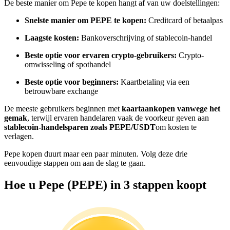
De beste manier om Pepe te kopen hangt af van uw doelstellingen:
Word een Copy Trader
Snelste manier om PEPE te kopen:
Creditcard of betaalpas
Geniet van winstdeling en copy trading commissies
Laagste kosten:
Bankoverschrijving of stablecoin-handel
Beste optie voor ervaren crypto-gebruikers:
Crypto-
omwisseling of spothandel
Beste optie voor beginners:
Kaartbetaling via een
betrouwbare exchange
De meeste gebruikers beginnen met
kaartaankopen vanwege het
gemak
, terwijl ervaren handelaren vaak de voorkeur geven aan
stablecoin-handelsparen zoals PEPE/USDT
om kosten te
Informatie
verlagen.
Big data-analyse inclusief handelsinformatie, enz.
Pepe kopen duurt maar een paar minuten. Volg deze drie
eenvoudige stappen om aan de slag te gaan.
Hoe u Pepe (PEPE) in 3 stappen koopt