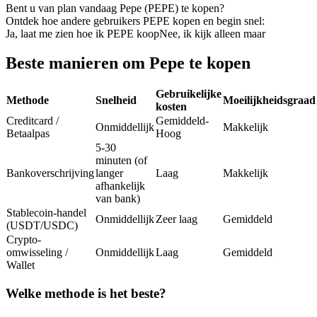
Bent u van plan vandaag Pepe (PEPE) te kopen?
Futures met USDC als onderpand
Ontdek hoe andere gebruikers PEPE kopen en begin snel:
Ja, laat me zien hoe ik PEPE koop
Nee, ik kijk alleen maar
Beste manieren om Pepe te kopen
Gebruikelijke
Methode
Snelheid
Moeilijkheidsgraad
kosten
Creditcard /
Gemiddeld-
Onmiddellijk
Makkelijk
Betaalpas
Hoog
5-30
Kopiëren Handel
minuten (of
Bankoverschrijving
langer
Laag
Makkelijk
Sluit je aan bij top traders
afhankelijk
van bank)
Stablecoin-handel
Onmiddellijk
Zeer laag
Gemiddeld
(USDT/USDC)
Crypto-
omwisseling /
Onmiddellijk
Laag
Gemiddeld
Wallet
Welke methode is het beste?