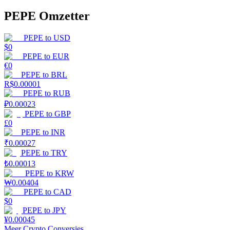
PEPE Omzetter
PEPE
to
USD
$
0
PEPE
to
EUR
€
0
PEPE
to
BRL
R$
0.00001
PEPE
to
RUB
₽
0.00023
PEPE
to
GBP
£
0
PEPE
to
INR
₹
0.00027
PEPE
to
TRY
₺
0.00013
PEPE
to
KRW
₩
0.00404
PEPE
to
CAD
$
0
PEPE
to
JPY
¥
0.00045
Meer Crypto Conversies