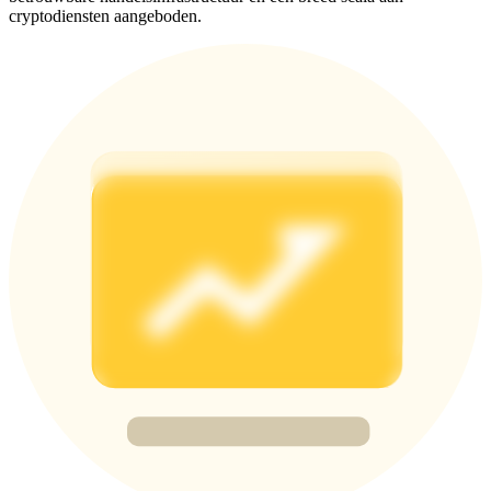
Deposit & Trade BTC to Share 25000 USDT prize pool!
cryptodiensten aangeboden.
Deposit CASHCAT & Win
Share 500000 CASHCAT prize pool
Exclusive for BitMart Users
Register & Trade to Win 500,000 USDT
Precious Metals Trading Carnival
Trade Gold & Silver · 33,333 USDT Bonus