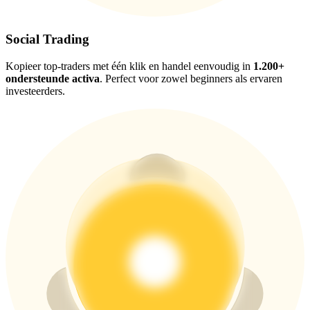
USDT New User Exclusive 10% APR
USDT Flexible Staking | Daily Rewards
Social Trading
Kopieer top-traders met één klik en handel eenvoudig in
1.200+
ondersteunde activa
. Perfect voor zowel beginners als ervaren
BTC New User Exclusive: 6.5% APR
investeerders.
BTC Flexible Staking | Daily Rewards
Meer evenementen
Win prijzen en exclusieve beloningen
Log in
Aanmelden