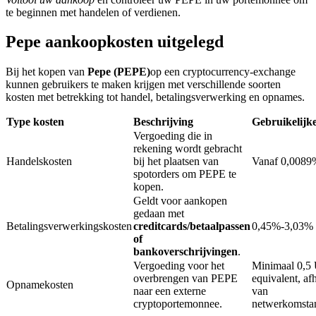
te beginnen met handelen of verdienen.
Pepe aankoopkosten uitgelegd
BTR-vergrendelingen
Exclusieve beleggingen voor BTR-houders
Bij het kopen van
Pepe (PEPE)
op een cryptocurrency-exchange
kunnen gebruikers te maken krijgen met verschillende soorten
kosten met betrekking tot handel, betalingsverwerking en opnames.
Type kosten
Beschrijving
Gebruikelijk
Vergoeding die in
rekening wordt gebracht
Handelskosten
bij het plaatsen van
Vanaf 0,0089
spotorders om PEPE te
kopen.
Geldt voor aankopen
Leningen
gedaan met
Betalingsverwerkingskosten
creditcards/betaalpassen
0,45%-3,03%
Door crypto ondersteunde leenservice
of
bankoverschrijvingen
.
Vergoeding voor het
Minimaal 0,
overbrengen van PEPE
equivalent, af
Opnamekosten
naar een externe
van
cryptoportemonnee.
netwerkomsta