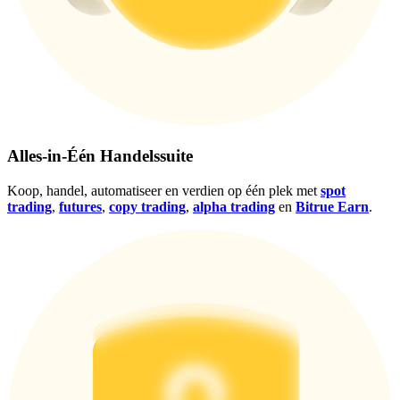
Alles-in-Één Handelssuite
Log in
Aanmelden
Koop, handel, automatiseer en verdien op één plek met
spot
trading
,
futures
,
copy trading
,
alpha trading
en
Bitrue Earn
.
Beloningscentrum