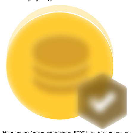
Uitzetten
Hoog rendement en directe toegang
Launchpool
Flexibel staken om populaire tokens te verdienen.
Voltooi uw aankoop
en controleer uw PEPE in uw portemonnee om