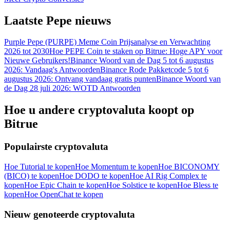
Laatste Pepe nieuws
Purple Pepe (PURPE) Meme Coin Prijsanalyse en Verwachting
2026 tot 2030
Hoe PEPE Coin te staken op Bitrue: Hoge APY voor
Nieuwe Gebruikers!
Binance Woord van de Dag 5 tot 6 augustus
2026: Vandaag's Antwoorden
Binance Rode Pakketcode 5 tot 6
augustus 2026: Ontvang vandaag gratis punten
Binance Woord van
de Dag 28 juli 2026: WOTD Antwoorden
Hoe u andere cryptovaluta koopt op
Bitrue
Populairste cryptovaluta
Hoe Tutorial te kopen
Hoe Momentum te kopen
Hoe BICONOMY
(BICO) te kopen
Hoe DODO te kopen
Hoe AI Rig Complex te
kopen
Hoe Epic Chain te kopen
Hoe Solstice te kopen
Hoe Bless te
kopen
Hoe OpenChat te kopen
Nieuw genoteerde cryptovaluta