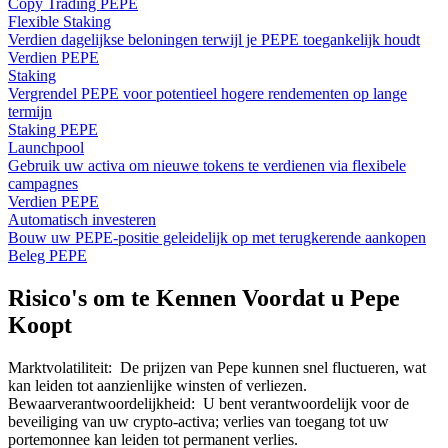
Copy Trading PEPE
Flexible Staking
Verdien dagelijkse beloningen terwijl je PEPE toegankelijk houdt
Verdien PEPE
Staking
Vergrendel PEPE voor potentieel hogere rendementen op lange
termijn
Staking PEPE
Launchpool
Gebruik uw activa om nieuwe tokens te verdienen via flexibele
campagnes
Verdien PEPE
Automatisch investeren
Bouw uw PEPE-positie geleidelijk op met terugkerende aankopen
Beleg PEPE
Risico's om te Kennen Voordat u Pepe
Koopt
Marktvolatiliteit
:
De prijzen van Pepe kunnen snel fluctueren, wat
kan leiden tot aanzienlijke winsten of verliezen.
Bewaarverantwoordelijkheid
:
U bent verantwoordelijk voor de
beveiliging van uw crypto-activa; verlies van toegang tot uw
portemonnee kan leiden tot permanent verlies.