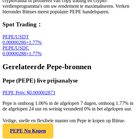
cryptovaluta of profiteren van copy trading en crypto-
verdienprogramma's om uw rendement te maximaliseren. Verken
hieronder Bitrues meest populaire PEPE handelsparen.
Spot Trading
：
PEPE/USDT
0.00000286
+
1.77
%
PEPE/USDC
0.00000288
+
1.77
%
Gerelateerde Pepe-bronnen
Pepe (PEPE) live prijsanalyse
PEPE
Prijs
: $
0.000002873
Pepe is omhoog 1.06% in de afgelopen 7 dagen, omhoog 1.77% in
de afgelopen 24 uur en weinig veranderd 0% in het afgelopen uur.
Veilige, snelle en flexibele manier om Pepe te kopen op Bitrue.
PEPE Nu Kopen