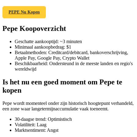
PEPE Nu Kopen
Pepe Koopoverzicht
COIN-M-futures
Cryptocurrency-futures
Geschatte aankooptijd
:
~3 minuten
Minimaal aankoopbedrag
:
$1
Betaalmethoden
:
Creditcard/debitcard, bankoverschrijving,
Apple Pay, Google Pay, Crypto Wallet
TradFi
Beschikbaarheid
:
Ondersteund in de meeste landen en regio's
wereldwijd
Derivaten voor aandelen, forex, edelmetalen en grondstoffen
Is het nu een goed moment om Pepe te
kopen
Pepe wordt momenteel onder zijn historisch hoogtepunt verhandeld,
een zone waar langetermijnaccumulatie vaak toeneemt.
30-daagse trend
:
Optimistisch
Volatiliteit
:
Laag
Marktsentiment
:
Angst
USDC-futures