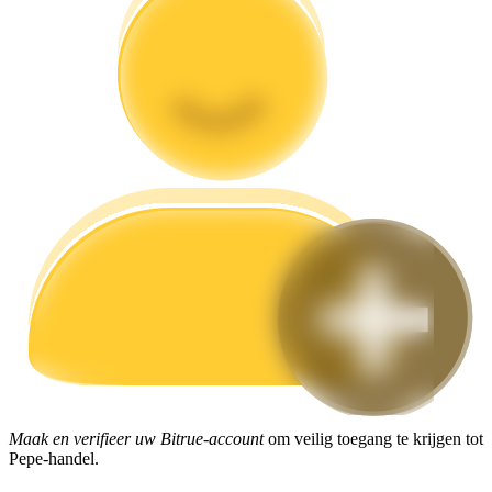
Gids
Futures-startgids
Handelsstrategieën
Leer hoe u winstgevend kunt blijven
Maak en verifieer uw Bitrue-account
om veilig toegang te krijgen tot
Pepe-handel.