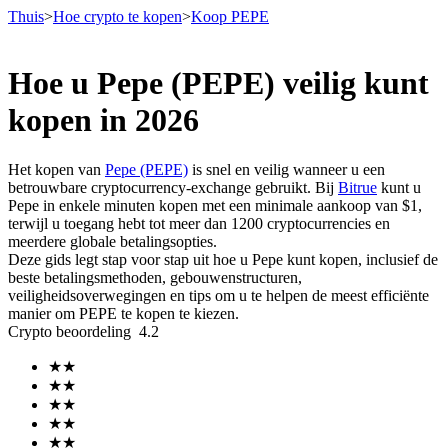
Thuis
>
Hoe crypto te kopen
>
Koop PEPE
Hoe u Pepe (PEPE) veilig kunt
Termijncontracten
kopen in 2026
Het kopen van
Pepe (PEPE)
is snel en veilig wanneer u een
betrouwbare cryptocurrency-exchange gebruikt. Bij
Bitrue
kunt u
Pepe in enkele minuten kopen met een minimale aankoop van $1,
terwijl u toegang hebt tot meer dan 1200 cryptocurrencies en
meerdere globale betalingsopties.
Deze gids legt stap voor stap uit hoe u Pepe kunt kopen, inclusief de
beste betalingsmethoden, gebouwenstructuren,
veiligheidsoverwegingen en tips om u te helpen de meest efficiënte
USDT-futures
manier om PEPE te kopen te kiezen.
Crypto beoordeling
4.2
Futures met USDT als onderpand
★
★
★
★
★
★
★
★
★
★