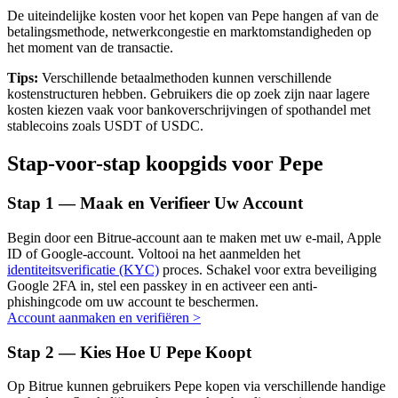
De uiteindelijke kosten voor het kopen van Pepe hangen af van de
betalingsmethode, netwerkcongestie en marktomstandigheden op
het moment van de transactie.
Tips:
Verschillende betaalmethoden kunnen verschillende
Auto Invest
kostenstructuren hebben. Gebruikers die op zoek zijn naar lagere
kosten kiezen vaak voor bankoverschrijvingen of spothandel met
Grijp langetermijnwinst en flexibele belangen
stablecoins zoals USDT of USDC.
Stap-voor-stap koopgids voor Pepe
Stap
1 —
Maak en Verifieer Uw Account
Begin door een Bitrue-account aan te maken met uw e-mail, Apple
ID of Google-account. Voltooi na het aanmelden het
identiteitsverificatie (KYC)
proces. Schakel voor extra beveiliging
Google 2FA in, stel een passkey in en activeer een anti-
Leer staken
phishingcode om uw account te beschermen.
Account aanmaken en verifiëren
>
Meer informatie over het verdienen van passief inkomen
Stap
2 —
Kies Hoe U Pepe Koopt
Bitrue
AI
Op Bitrue kunnen gebruikers Pepe kopen via verschillende handige