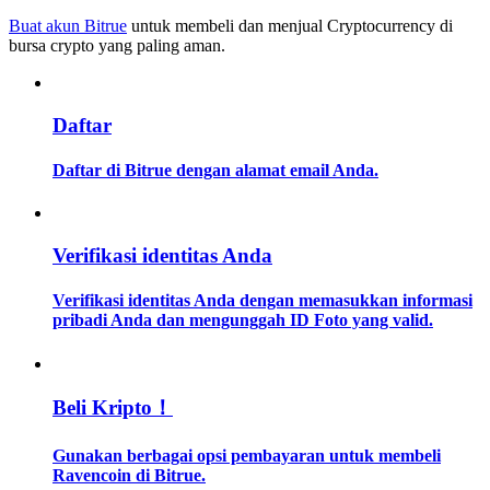
Buat akun Bitrue
untuk membeli dan menjual Cryptocurrency di
bursa crypto yang paling aman.
Memandu
Panduan Pemula Berjangka
Daftar
Daftar di Bitrue dengan alamat email Anda.
Verifikasi identitas Anda
Verifikasi identitas Anda dengan memasukkan informasi
Strategi perdagangan
pribadi Anda dan mengunggah ID Foto yang valid.
Pelajari cara untuk tetap menghasilkan keuntungan
Beli Kripto！
Gunakan berbagai opsi pembayaran untuk membeli
Ravencoin di Bitrue.