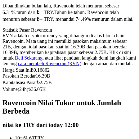
Dibandingkan bulan lalu, Ravencoin telah menurun sebesar
Kontrak berjangka menggunakan USDC sebagai jaminannya
6.31%.turun dari ₺-- TRY.
Tahun ke tahun, Ravencoin telah
menurun sebesar ₺-- TRY, menandai 74.49% menurun dalam nilai.
Statistik Pasar Ravencoin
RVN adalah cryptocurrency yang dibangun di atas blockchain
Ravencoin. Mata uang ini memiliki pasokan maksimum sebesar
21B, dengan total pasokan saat ini 16.39B dan pasokan beredar
16.39B, memberikan kapitalisasi pasar sebesar 2.75B. Klik di sini
untuk
Beli Sekarang
, atau lihat panduan langkah demi langkah kami
tentang
cara membeli Ravencoin (RVN)
dengan aman dan mudah.
Copy Trading
Harga Saat Ini
₺
0.16862
Pasokan Beredar
16.39B
Bergabunglah dengan pedagang top
Kapitalisasi Pasar
₺
2.75B
Volume(24h)
₺
36.05K
Ravencoin Nilai Tukar untuk Jumlah
Berbeda
nilai ke TRY dari today 12:00
10
=
₺
1.69
TRY