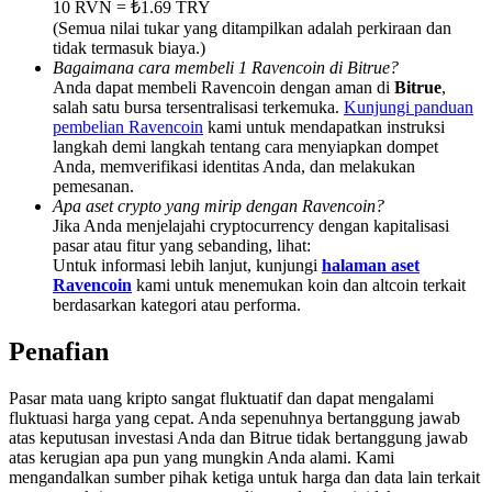
10 RVN = ₺1.69 TRY
Share 500000 CASHCAT prize pool
(Semua nilai tukar yang ditampilkan adalah perkiraan dan
tidak termasuk biaya.)
Bagaimana cara membeli 1 Ravencoin di Bitrue?
Anda dapat membeli Ravencoin dengan aman di
Bitrue
,
Exclusive for BitMart Users
salah satu bursa tersentralisasi terkemuka.
Kunjungi panduan
pembelian Ravencoin
kami untuk mendapatkan instruksi
Register & Trade to Win 500,000 USDT
langkah demi langkah tentang cara menyiapkan dompet
Anda, memverifikasi identitas Anda, dan melakukan
pemesanan.
Apa aset crypto yang mirip dengan Ravencoin?
Jika Anda menjelajahi cryptocurrency dengan kapitalisasi
Precious Metals Trading Carnival
pasar atau fitur yang sebanding, lihat:
Untuk informasi lebih lanjut, kunjungi
halaman aset
Trade Gold & Silver · 33,333 USDT Bonus
Ravencoin
kami untuk menemukan koin dan altcoin terkait
berdasarkan kategori atau performa.
Penafian
USDT New User Exclusive 10% APR
Pasar mata uang kripto sangat fluktuatif dan dapat mengalami
USDT Flexible Staking | Daily Rewards
fluktuasi harga yang cepat. Anda sepenuhnya bertanggung jawab
atas keputusan investasi Anda dan Bitrue tidak bertanggung jawab
atas kerugian apa pun yang mungkin Anda alami. Kami
mengandalkan sumber pihak ketiga untuk harga dan data lain terkait