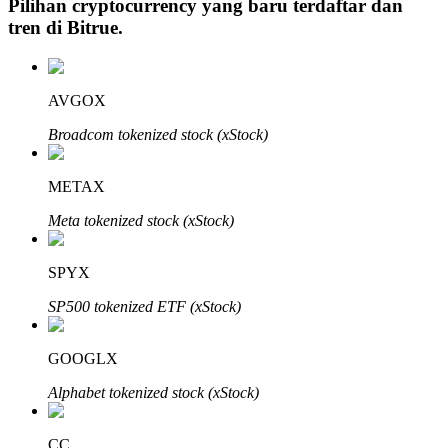
Pilihan cryptocurrency yang baru terdaftar dan
tren di
Bitrue
.
Investasi Otomatis
AVGOX
Raih keuntungan jangka panjang dan kepentingan fleksibel
Broadcom tokenized stock (xStock)
METAX
Meta tokenized stock (xStock)
SPYX
SP500 tokenized ETF (xStock)
Pelajari Staking
GOOGLX
Pelajari tentang mendapatkan penghasilan pasif
Alphabet tokenized stock (xStock)
Bitrue
AI
CC