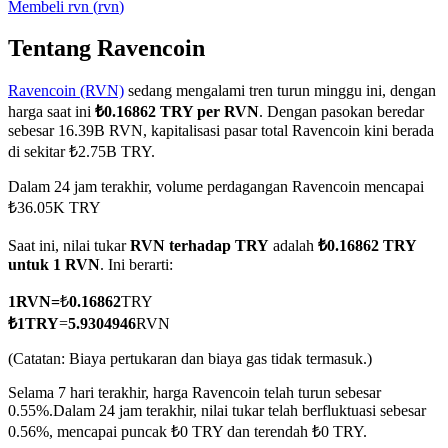
Membeli
rvn
(
rvn
)
Tentang Ravencoin
Ravencoin (RVN)
sedang mengalami tren turun minggu ini, dengan
COIN-M Berjangka
harga saat ini
₺0.16862 TRY per RVN
. Dengan pasokan beredar
Mata Uang Kripto Berjangka
sebesar 16.39B RVN, kapitalisasi pasar total Ravencoin kini berada
di sekitar ₺2.75B TRY.
Dalam 24 jam terakhir, volume perdagangan Ravencoin mencapai
TradFi
₺36.05K TRY
Derivatif saham, forex, logam mulia, dan komoditas
Saat ini, nilai tukar
RVN terhadap TRY
adalah
₺0.16862 TRY
untuk 1 RVN
. Ini berarti:
1
RVN
=
₺
0.16862
TRY
₺
1
TRY
=
5.9304946
RVN
(Catatan: Biaya pertukaran dan biaya gas tidak termasuk.)
Selama 7 hari terakhir, harga Ravencoin telah turun sebesar
0.55%.
Dalam 24 jam terakhir, nilai tukar telah berfluktuasi sebesar
0.56%, mencapai puncak ₺0 TRY dan terendah ₺0 TRY.
USDC Berjangka