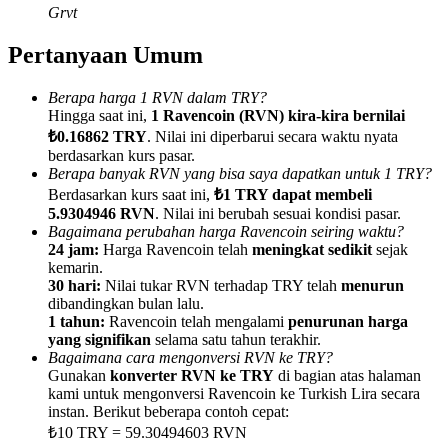
Grvt
Pertanyaan Umum
Berapa harga 1 RVN dalam TRY?
Referensi
Hingga saat ini,
1 Ravencoin (RVN) kira-kira bernilai
₺0.16862 TRY
. Nilai ini diperbarui secara waktu nyata
Undang teman untuk mendapatkan imbalan tunai
berdasarkan kurs pasar.
Berapa banyak RVN yang bisa saya dapatkan untuk 1 TRY?
Deposit CASHCAT & Win
Berdasarkan kurs saat ini,
₺1 TRY dapat membeli
5.9304946 RVN
. Nilai ini berubah sesuai kondisi pasar.
Bagaimana perubahan harga Ravencoin seiring waktu?
24 jam:
Harga Ravencoin telah
meningkat sedikit
sejak
kemarin.
30 hari:
Nilai tukar RVN terhadap TRY telah
menurun
dibandingkan bulan lalu.
1 tahun:
Ravencoin telah mengalami
penurunan harga
yang signifikan
selama satu tahun terakhir.
Bagaimana cara mengonversi RVN ke TRY?
Gunakan
konverter RVN ke TRY
di bagian atas halaman
kami untuk mengonversi Ravencoin ke Turkish Lira secara
instan. Berikut beberapa contoh cepat:
Deposit CASHCAT & Win
₺10 TRY = 59.30494603 RVN