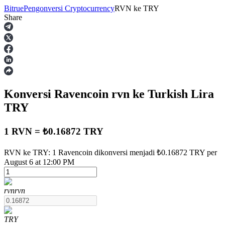
Bitrue
Pengonversi Cryptocurrency
RVN
ke
TRY
Share
Berjangka
Konversi Ravencoin
rvn
ke Turkish Lira
TRY
1 RVN = ₺0.16872 TRY
USDT Berjangka
RVN ke TRY: 1 Ravencoin dikonversi menjadi ₺0.16872 TRY per
August 6 at 12:00 PM
Kontrak berjangka menggunakan USDT sebagai jaminannya
rvn
rvn
TRY