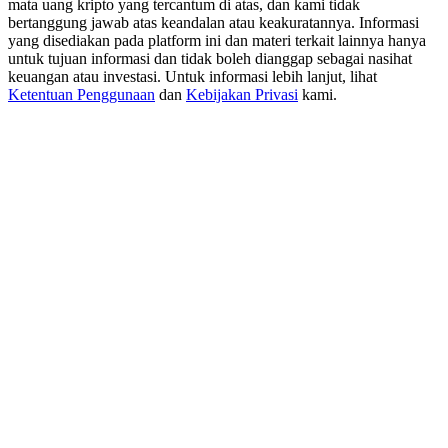
mata uang kripto yang tercantum di atas, dan kami tidak
New Listing Futures Fest
bertanggung jawab atas keandalan atau keakuratannya. Informasi
Trade New Futures, Win 200,000 USDT
yang disediakan pada platform ini dan materi terkait lainnya hanya
untuk tujuan informasi dan tidak boleh dianggap sebagai nasihat
keuangan atau investasi. Untuk informasi lebih lanjut, lihat
Ketentuan Penggunaan
dan
Kebijakan Privasi
kami.
Crypto World Cup 2026: Grand Finale
77,777+3k Rewards
Lebih Banyak Acara
Menangkan Hadiah dan Hadiah Eksklusif
Pusat Hadiah