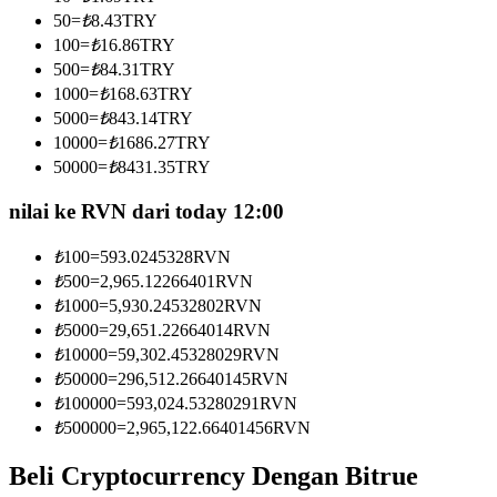
Menjadi Pedagang Salinan
50
=
₺
8.43
TRY
100
=
₺
16.86
TRY
Nikmati pembagian keuntungan dan komisi copy trading
500
=
₺
84.31
TRY
1000
=
₺
168.63
TRY
5000
=
₺
843.14
TRY
10000
=
₺
1686.27
TRY
50000
=
₺
8431.35
TRY
nilai ke RVN dari today 12:00
₺
100
=
593.0245328
RVN
Informasi
₺
500
=
2,965.12266401
RVN
₺
1000
=
5,930.24532802
RVN
Analisis data besar termasuk info perdagangan, dll.
₺
5000
=
29,651.22664014
RVN
₺
10000
=
59,302.45328029
RVN
₺
50000
=
296,512.26640145
RVN
₺
100000
=
593,024.53280291
RVN
₺
500000
=
2,965,122.66401456
RVN
Beli Cryptocurrency Dengan Bitrue