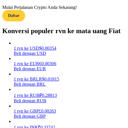
Mulai Perjalanan Crypto Anda Sekarang!
Menghasilkan
Daftar
Konversi populer rvn ke mata uang Fiat
1
rvn
ke
USD
$
0.00354
Beli dengan USD
1
rvn
ke
EUR
€
0.00306
Beli dengan EUR
Babi Kekuatan
1
rvn
ke
BRL
R$
0.01815
Dapatkan imbalan kompetitif setiap hari
Beli dengan BRL
1
rvn
ke
RUB
₽
0.28813
Beli dengan RUB
1
rvn
ke
GBP
£
0.00263
Beli dengan GBP
1
rvn
ke
INR
₹
0.33742