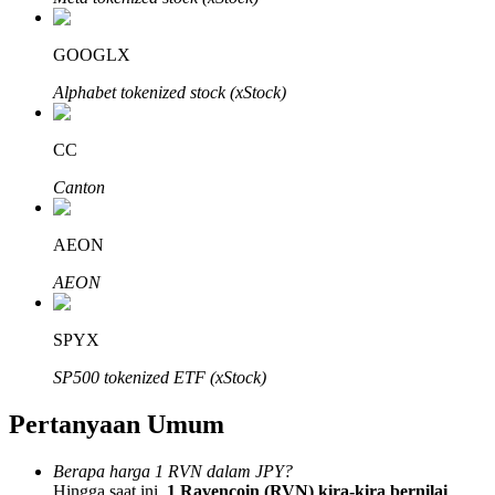
GOOGLX
Alphabet tokenized stock (xStock)
Mitra Bitrue
CC
Canton
AEON
AEON
SPYX
Afiliasi Bitrue
SP500 tokenized ETF (xStock)
Hingga 65% Komisi!
Pertanyaan Umum
Berapa harga 1 RVN dalam JPY?
Hingga saat ini,
1 Ravencoin (RVN) kira-kira bernilai