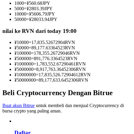
1000
=
¥
560.68
JPY
Menjadi Pedagang Salinan
5000
=
¥
2803.39
JPY
10000
=
¥
5606.79
JPY
Nikmati pembagian keuntungan dan komisi copy trading
50000
=
¥
28033.94
JPY
nilai ke RVN dari today 19:00
¥
10000
=
17,835.52672904
RVN
¥
50000
=
89,177.63364523
RVN
¥
100000
=
178,355.26729046
RVN
¥
500000
=
891,776.3364523
RVN
¥
1000000
=
1,783,552.67290461
RVN
¥
5000000
=
8,917,763.36452306
RVN
¥
10000000
=
17,835,526.72904612
RVN
Informasi
¥
50000000
=
89,177,633.6452306
RVN
Analisis data besar termasuk info perdagangan, dll.
Beli Cryptocurrency Dengan Bitrue
Buat akun Bitrue
untuk membeli dan menjual Cryptocurrency di
bursa crypto yang paling aman.
Daftar