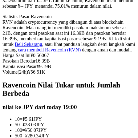
3.52%.turun dari ¥-- JPY.
Tahun ke tahun, Ravencoin telah menurun
sebesar ¥-- JPY, menandai 75.01% menurun dalam nilai.
Kontrak berjangka menggunakan USDC sebagai jaminannya
Statistik Pasar Ravencoin
RVN adalah cryptocurrency yang dibangun di atas blockchain
Ravencoin. Mata uang ini memiliki pasokan maksimum sebesar
21B, dengan total pasokan saat ini 16.39B dan pasokan beredar
16.39B, memberikan kapitalisasi pasar sebesar 9.19B. Klik di sini
untuk
Beli Sekarang
, atau lihat panduan langkah demi langkah kami
tentang
cara membeli Ravencoin (RVN)
dengan aman dan mudah.
Harga Saat Ini
¥
0.56067
Pasokan Beredar
16.39B
Kapitalisasi Pasar
¥
9.19B
Copy Trading
Volume(24h)
¥
56.51K
Bergabunglah dengan pedagang top
Ravencoin Nilai Tukar untuk Jumlah
Berbeda
nilai ke JPY dari today 19:00
10
=
¥
5.61
JPY
50
=
¥
28.03
JPY
100
=
¥
56.07
JPY
500
=
¥
280.34
JPY