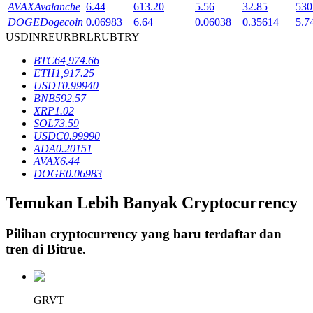
AVAX
Avalanche
6.44
613.20
5.56
32.85
530
DOGE
Dogecoin
0.06983
6.64
0.06038
0.35614
5.7
USD
INR
EUR
BRL
RUB
TRY
Penguncian BTR
BTC
64,974.66
Investasi eksklusif untuk pemegang BTR
ETH
1,917.25
USDT
0.99940
BNB
592.57
XRP
1.02
SOL
73.59
USDC
0.99990
ADA
0.20151
AVAX
6.44
DOGE
0.06983
Temukan Lebih Banyak Cryptocurrency
Pinjaman
Pilihan cryptocurrency yang baru terdaftar dan
Layanan pinjaman yang didukung Crypto
tren di
Bitrue
.
GRVT