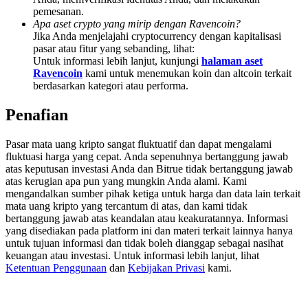
Deposit & Trade BTC to Share 25000 USDT prize pool!
pemesanan.
Apa aset crypto yang mirip dengan Ravencoin?
Jika Anda menjelajahi cryptocurrency dengan kapitalisasi
pasar atau fitur yang sebanding, lihat:
Untuk informasi lebih lanjut, kunjungi
halaman aset
Deposit CASHCAT & Win
Ravencoin
kami untuk menemukan koin dan altcoin terkait
berdasarkan kategori atau performa.
Share 500000 CASHCAT prize pool
Penafian
Pasar mata uang kripto sangat fluktuatif dan dapat mengalami
Exclusive for BitMart Users
fluktuasi harga yang cepat. Anda sepenuhnya bertanggung jawab
atas keputusan investasi Anda dan Bitrue tidak bertanggung jawab
Register & Trade to Win 500,000 USDT
atas kerugian apa pun yang mungkin Anda alami. Kami
mengandalkan sumber pihak ketiga untuk harga dan data lain terkait
mata uang kripto yang tercantum di atas, dan kami tidak
bertanggung jawab atas keandalan atau keakuratannya. Informasi
Precious Metals Trading Carnival
yang disediakan pada platform ini dan materi terkait lainnya hanya
untuk tujuan informasi dan tidak boleh dianggap sebagai nasihat
Trade Gold & Silver · 33,333 USDT Bonus
keuangan atau investasi. Untuk informasi lebih lanjut, lihat
Ketentuan Penggunaan
dan
Kebijakan Privasi
kami.