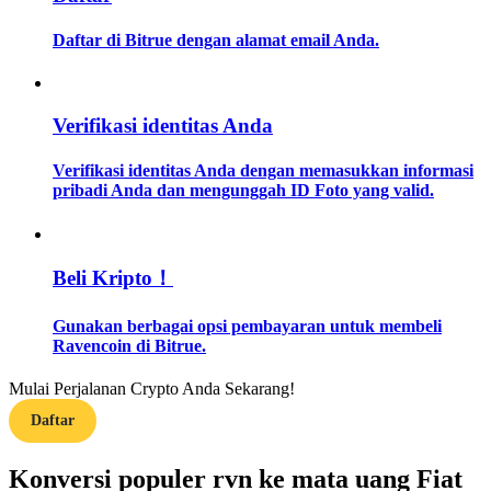
Daftar di Bitrue dengan alamat email Anda.
Memandu
Panduan Pemula Berjangka
Verifikasi identitas Anda
Verifikasi identitas Anda dengan memasukkan informasi
pribadi Anda dan mengunggah ID Foto yang valid.
Beli Kripto！
Strategi perdagangan
Gunakan berbagai opsi pembayaran untuk membeli
Ravencoin di Bitrue.
Pelajari cara untuk tetap menghasilkan keuntungan
Mulai Perjalanan Crypto Anda Sekarang!
Daftar
Konversi populer rvn ke mata uang Fiat