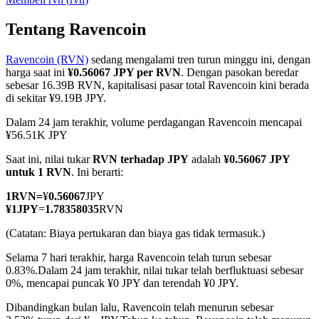
Tentang Ravencoin
Ravencoin (RVN)
sedang mengalami tren turun minggu ini, dengan
COIN-M Berjangka
harga saat ini
¥0.56067 JPY per RVN
. Dengan pasokan beredar
sebesar 16.39B RVN, kapitalisasi pasar total Ravencoin kini berada
Mata Uang Kripto Berjangka
di sekitar ¥9.19B JPY.
Dalam 24 jam terakhir, volume perdagangan Ravencoin mencapai
¥56.51K JPY
TradFi
Saat ini, nilai tukar
RVN terhadap JPY
adalah
¥0.56067 JPY
Derivatif saham, forex, logam mulia, dan komoditas
untuk 1 RVN
. Ini berarti:
1
RVN
=
¥
0.56067
JPY
¥
1
JPY
=
1.78358035
RVN
(Catatan: Biaya pertukaran dan biaya gas tidak termasuk.)
Selama 7 hari terakhir, harga Ravencoin telah turun sebesar
0.83%.
Dalam 24 jam terakhir, nilai tukar telah berfluktuasi sebesar
0%, mencapai puncak ¥0 JPY dan terendah ¥0 JPY.
Dibandingkan bulan lalu, Ravencoin telah menurun sebesar
USDC Berjangka