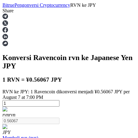
Bitrue
Pengonversi Cryptocurrency
RVN
ke
JPY
Share
Berjangka
Konversi Ravencoin
rvn
ke Japanese Yen
JPY
1 RVN = ¥0.56067 JPY
RVN ke JPY: 1 Ravencoin dikonversi menjadi ¥0.56067 JPY per
USDT Berjangka
August 7 at 7:00 PM
Kontrak berjangka menggunakan USDT sebagai jaminannya
rvn
rvn
JPY
Membeli
rvn
(
rvn
)