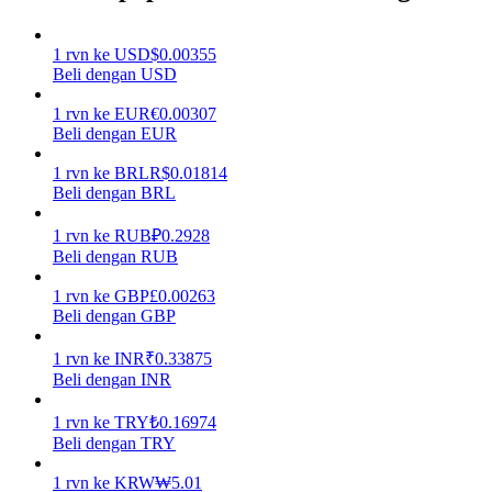
Menghasilkan
1
rvn
ke
USD
$
0.00355
Beli dengan USD
1
rvn
ke
EUR
€
0.00307
Beli dengan EUR
1
rvn
ke
BRL
R$
0.01814
Beli dengan BRL
1
rvn
ke
RUB
₽
0.2928
Beli dengan RUB
Babi Kekuatan
1
rvn
ke
GBP
£
0.00263
Dapatkan imbalan kompetitif setiap hari
Beli dengan GBP
1
rvn
ke
INR
₹
0.33875
Beli dengan INR
1
rvn
ke
TRY
₺
0.16974
Beli dengan TRY
1
rvn
ke
KRW
₩
5.01