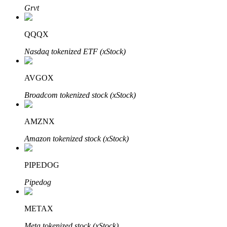
Grvt
QQQX
Investasi Otomatis
Nasdaq tokenized ETF (xStock)
Raih keuntungan jangka panjang dan kepentingan fleksibel
AVGOX
Broadcom tokenized stock (xStock)
AMZNX
Amazon tokenized stock (xStock)
PIPEDOG
Pelajari Staking
Pipedog
Pelajari tentang mendapatkan penghasilan pasif
Bitrue
AI
METAX
Meta tokenized stock (xStock)