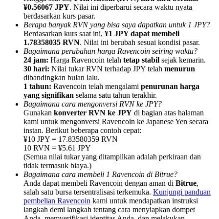
¥0.56067 JPY
. Nilai ini diperbarui secara waktu nyata
berdasarkan kurs pasar.
Berapa banyak RVN yang bisa saya dapatkan untuk 1 JPY?
Berdasarkan kurs saat ini,
¥1 JPY dapat membeli
1.78358035 RVN
. Nilai ini berubah sesuai kondisi pasar.
Bagaimana perubahan harga Ravencoin seiring waktu?
Referensi
24 jam:
Harga Ravencoin telah
tetap stabil
sejak kemarin.
30 hari:
Nilai tukar RVN terhadap JPY telah
menurun
Undang teman untuk mendapatkan imbalan tunai
dibandingkan bulan lalu.
1 tahun:
Ravencoin telah mengalami
penurunan harga
BTC Welcome Rewards
yang signifikan
selama satu tahun terakhir.
Bagaimana cara mengonversi RVN ke JPY?
Gunakan
konverter RVN ke JPY
di bagian atas halaman
kami untuk mengonversi Ravencoin ke Japanese Yen secara
instan. Berikut beberapa contoh cepat:
¥10 JPY = 17.83580359 RVN
10 RVN = ¥5.61 JPY
(Semua nilai tukar yang ditampilkan adalah perkiraan dan
tidak termasuk biaya.)
Bagaimana cara membeli 1 Ravencoin di Bitrue?
Anda dapat membeli Ravencoin dengan aman di
Bitrue
,
salah satu bursa tersentralisasi terkemuka.
Kunjungi panduan
pembelian Ravencoin
kami untuk mendapatkan instruksi
BTC Welcome Rewards
langkah demi langkah tentang cara menyiapkan dompet
Anda, memverifikasi identitas Anda, dan melakukan