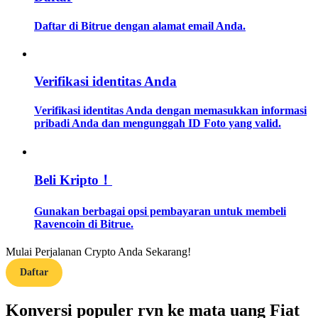
Daftar di Bitrue dengan alamat email Anda.
Memandu
Panduan Pemula Berjangka
Verifikasi identitas Anda
Verifikasi identitas Anda dengan memasukkan informasi
pribadi Anda dan mengunggah ID Foto yang valid.
Beli Kripto！
Strategi perdagangan
Gunakan berbagai opsi pembayaran untuk membeli
Ravencoin di Bitrue.
Pelajari cara untuk tetap menghasilkan keuntungan
Mulai Perjalanan Crypto Anda Sekarang!
Daftar
Konversi populer rvn ke mata uang Fiat