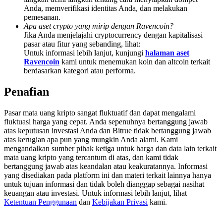
Deposit & Trade BTC to Share 25000 USDT prize pool!
Anda, memverifikasi identitas Anda, dan melakukan
pemesanan.
Apa aset crypto yang mirip dengan Ravencoin?
Jika Anda menjelajahi cryptocurrency dengan kapitalisasi
pasar atau fitur yang sebanding, lihat:
Deposit CASHCAT & Win
Untuk informasi lebih lanjut, kunjungi
halaman aset
Ravencoin
kami untuk menemukan koin dan altcoin terkait
Share 500000 CASHCAT prize pool
berdasarkan kategori atau performa.
Penafian
Exclusive for BitMart Users
Pasar mata uang kripto sangat fluktuatif dan dapat mengalami
fluktuasi harga yang cepat. Anda sepenuhnya bertanggung jawab
Register & Trade to Win 500,000 USDT
atas keputusan investasi Anda dan Bitrue tidak bertanggung jawab
atas kerugian apa pun yang mungkin Anda alami. Kami
mengandalkan sumber pihak ketiga untuk harga dan data lain terkait
mata uang kripto yang tercantum di atas, dan kami tidak
Precious Metals Trading Carnival
bertanggung jawab atas keandalan atau keakuratannya. Informasi
yang disediakan pada platform ini dan materi terkait lainnya hanya
Trade Gold & Silver · 33,333 USDT Bonus
untuk tujuan informasi dan tidak boleh dianggap sebagai nasihat
keuangan atau investasi. Untuk informasi lebih lanjut, lihat
Ketentuan Penggunaan
dan
Kebijakan Privasi
kami.