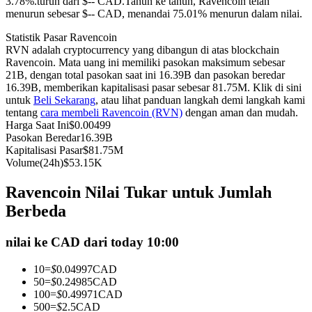
3.78%.turun dari $-- CAD.
Tahun ke tahun, Ravencoin telah
menurun sebesar $-- CAD, menandai 75.01% menurun dalam nilai.
Kontrak berjangka menggunakan USDC sebagai jaminannya
Statistik Pasar Ravencoin
RVN adalah cryptocurrency yang dibangun di atas blockchain
Ravencoin. Mata uang ini memiliki pasokan maksimum sebesar
21B, dengan total pasokan saat ini 16.39B dan pasokan beredar
16.39B, memberikan kapitalisasi pasar sebesar 81.75M. Klik di sini
untuk
Beli Sekarang
, atau lihat panduan langkah demi langkah kami
tentang
cara membeli Ravencoin (RVN)
dengan aman dan mudah.
Harga Saat Ini
$
0.00499
Pasokan Beredar
16.39B
Kapitalisasi Pasar
$
81.75M
Copy Trading
Volume(24h)
$
53.15K
Bergabunglah dengan pedagang top
Ravencoin Nilai Tukar untuk Jumlah
Berbeda
nilai ke CAD dari today 10:00
10
=
$
0.04997
CAD
50
=
$
0.24985
CAD
100
=
$
0.49971
CAD
500
=
$
2.5
CAD