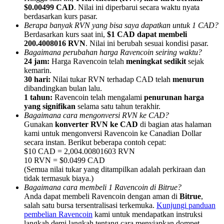
$0.00499 CAD
. Nilai ini diperbarui secara waktu nyata
berdasarkan kurs pasar.
Berapa banyak RVN yang bisa saya dapatkan untuk 1 CAD?
Berdasarkan kurs saat ini,
$1 CAD dapat membeli
200.4008016 RVN
. Nilai ini berubah sesuai kondisi pasar.
Bagaimana perubahan harga Ravencoin seiring waktu?
Referensi
24 jam:
Harga Ravencoin telah
meningkat sedikit
sejak
kemarin.
Undang teman untuk mendapatkan imbalan tunai
30 hari:
Nilai tukar RVN terhadap CAD telah
menurun
dibandingkan bulan lalu.
BTC Welcome Rewards
1 tahun:
Ravencoin telah mengalami
penurunan harga
yang signifikan
selama satu tahun terakhir.
Bagaimana cara mengonversi RVN ke CAD?
Gunakan
konverter RVN ke CAD
di bagian atas halaman
kami untuk mengonversi Ravencoin ke Canadian Dollar
secara instan. Berikut beberapa contoh cepat:
$10 CAD = 2,004.00801603 RVN
10 RVN = $0.0499 CAD
(Semua nilai tukar yang ditampilkan adalah perkiraan dan
tidak termasuk biaya.)
Bagaimana cara membeli 1 Ravencoin di Bitrue?
Anda dapat membeli Ravencoin dengan aman di
Bitrue
,
salah satu bursa tersentralisasi terkemuka.
Kunjungi panduan
BTC Welcome Rewards
pembelian Ravencoin
kami untuk mendapatkan instruksi
langkah demi langkah tentang cara menyiapkan dompet