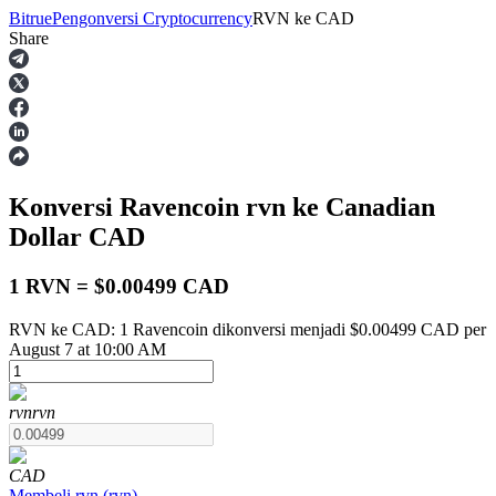
Bitrue
Pengonversi Cryptocurrency
RVN
ke
CAD
Share
Berjangka
Konversi Ravencoin
rvn
ke Canadian
Dollar
CAD
1 RVN = $0.00499 CAD
RVN ke CAD: 1 Ravencoin dikonversi menjadi $0.00499 CAD per
USDT Berjangka
August 7 at 10:00 AM
Kontrak berjangka menggunakan USDT sebagai jaminannya
rvn
rvn
CAD
Membeli
rvn
(
rvn
)