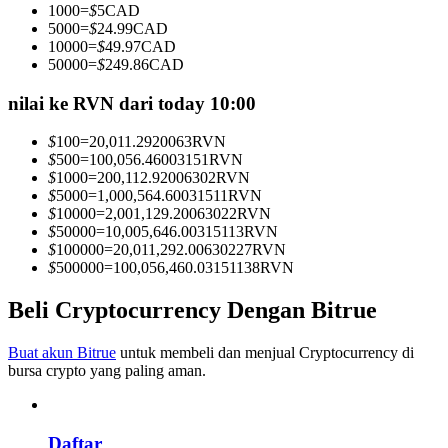
1000
=
$
5
CAD
Menjadi Pedagang Salinan
5000
=
$
24.99
CAD
10000
=
$
49.97
CAD
Nikmati pembagian keuntungan dan komisi copy trading
50000
=
$
249.86
CAD
nilai ke RVN dari today 10:00
$
100
=
20,011.2920063
RVN
$
500
=
100,056.46003151
RVN
$
1000
=
200,112.92006302
RVN
$
5000
=
1,000,564.60031511
RVN
$
10000
=
2,001,129.20063022
RVN
$
50000
=
10,005,646.00315113
RVN
$
100000
=
20,011,292.00630227
RVN
Informasi
$
500000
=
100,056,460.03151138
RVN
Analisis data besar termasuk info perdagangan, dll.
Beli Cryptocurrency Dengan Bitrue
Buat akun Bitrue
untuk membeli dan menjual Cryptocurrency di
bursa crypto yang paling aman.
Daftar