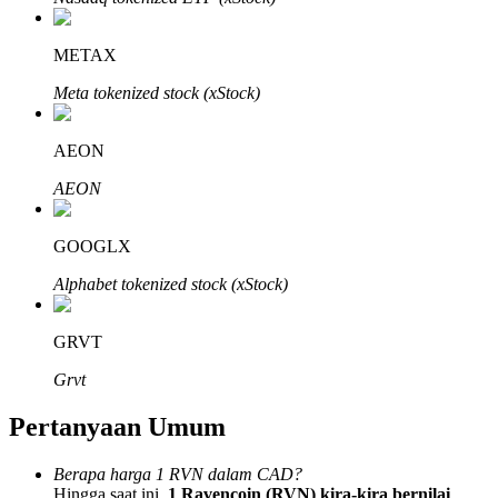
METAX
Meta tokenized stock (xStock)
Mitra Bitrue
AEON
AEON
GOOGLX
Alphabet tokenized stock (xStock)
GRVT
Afiliasi Bitrue
Grvt
Hingga 65% Komisi!
Pertanyaan Umum
Berapa harga 1 RVN dalam CAD?
Hingga saat ini,
1 Ravencoin (RVN) kira-kira bernilai