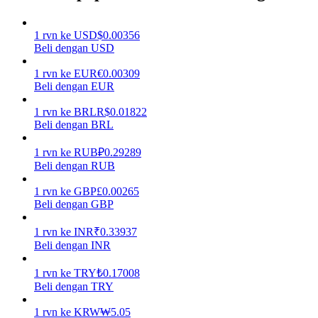
Menghasilkan
1
rvn
ke
USD
$
0.00356
Beli dengan USD
1
rvn
ke
EUR
€
0.00309
Beli dengan EUR
1
rvn
ke
BRL
R$
0.01822
Beli dengan BRL
1
rvn
ke
RUB
₽
0.29289
Beli dengan RUB
Babi Kekuatan
1
rvn
ke
GBP
£
0.00265
Dapatkan imbalan kompetitif setiap hari
Beli dengan GBP
1
rvn
ke
INR
₹
0.33937
Beli dengan INR
1
rvn
ke
TRY
₺
0.17008
Beli dengan TRY
1
rvn
ke
KRW
₩
5.05