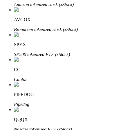
Amazon tokenized stock (xStock)
AVGOX
Investasi Otomatis
Broadcom tokenized stock (xStock)
Raih keuntungan jangka panjang dan kepentingan fleksibel
SPYX
SP500 tokenized ETF (xStock)
CC
Canton
PIPEDOG
Pelajari Staking
Pipedog
Pelajari tentang mendapatkan penghasilan pasif
Bitrue
AI
QQQX
Nasdaq tokenized ETF (xStock)