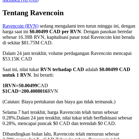
Tentang Ravencoin
Ravencoin (RVN)
sedang mengalami tren turun minggu ini, dengan
COIN-M Berjangka
harga saat ini
$0.00499 CAD per RVN
. Dengan pasokan beredar
sebesar 16.39B RVN, kapitalisasi pasar total Ravencoin kini berada
Mata Uang Kripto Berjangka
di sekitar $81.75M CAD.
Dalam 24 jam terakhir, volume perdagangan Ravencoin mencapai
$53.15K CAD
TradFi
Saat ini, nilai tukar
RVN terhadap CAD
adalah
$0.00499 CAD
Derivatif saham, forex, logam mulia, dan komoditas
untuk 1 RVN
. Ini berarti:
1
RVN
=
$
0.00499
CAD
$
1
CAD
=
200.4008016
RVN
(Catatan: Biaya pertukaran dan biaya gas tidak termasuk.)
Selama 7 hari terakhir, harga Ravencoin telah turun sebesar
0.28%.
Dalam 24 jam terakhir, nilai tukar telah berfluktuasi sebesar
0.28%, mencapai puncak $0 CAD dan terendah $0 CAD.
Dibandingkan bulan lalu, Ravencoin telah menurun sebesar
USDC Berjangka