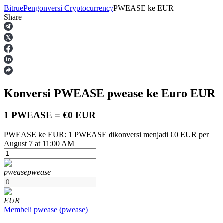
Bitrue
Pengonversi Cryptocurrency
PWEASE
ke
EUR
Share
Berjangka
Konversi PWEASE
pwease
ke Euro
EUR
1 PWEASE = €0 EUR
PWEASE ke EUR: 1 PWEASE dikonversi menjadi €0 EUR per
August 7 at 11:00 AM
USDT Berjangka
Kontrak berjangka menggunakan USDT sebagai jaminannya
pwease
pwease
EUR
Membeli
pwease
(
pwease
)