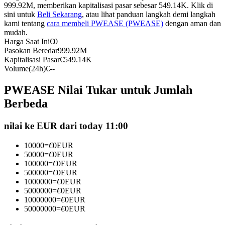
999.92M, memberikan kapitalisasi pasar sebesar 549.14K. Klik di
Kontrak berjangka menggunakan USDC sebagai jaminannya
sini untuk
Beli Sekarang
, atau lihat panduan langkah demi langkah
kami tentang
cara membeli PWEASE (PWEASE)
dengan aman dan
mudah.
Harga Saat Ini
€
0
Pasokan Beredar
999.92M
Kapitalisasi Pasar
€
549.14K
Volume(24h)
€
--
PWEASE Nilai Tukar untuk Jumlah
Berbeda
Copy Trading
nilai ke EUR dari today 11:00
Bergabunglah dengan pedagang top
10000
=
€
0
EUR
50000
=
€
0
EUR
100000
=
€
0
EUR
500000
=
€
0
EUR
1000000
=
€
0
EUR
5000000
=
€
0
EUR
10000000
=
€
0
EUR
50000000
=
€
0
EUR