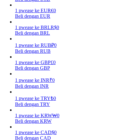
1
pwease
ke
EUR
€
0
Menghasilkan
Beli dengan EUR
1
pwease
ke
BRL
R$
0
Beli dengan BRL
1
pwease
ke
RUB
₽
0
Beli dengan RUB
1
pwease
ke
GBP
£
0
Beli dengan GBP
Babi Kekuatan
1
pwease
ke
INR
₹
0
Beli dengan INR
Dapatkan imbalan kompetitif setiap hari
1
pwease
ke
TRY
₺
0
Beli dengan TRY
1
pwease
ke
KRW
₩
0
Beli dengan KRW
1
pwease
ke
CAD
$
0
Beli dengan CAD