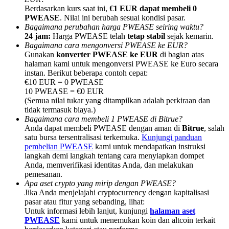
Berdasarkan kurs saat ini,
€1 EUR dapat membeli 0
PWEASE
. Nilai ini berubah sesuai kondisi pasar.
Bagaimana perubahan harga PWEASE seiring waktu?
24 jam:
Harga PWEASE telah
tetap stabil
sejak kemarin.
Bagaimana cara mengonversi PWEASE ke EUR?
Gunakan
konverter PWEASE ke EUR
di bagian atas
Referensi
halaman kami untuk mengonversi PWEASE ke Euro secara
instan. Berikut beberapa contoh cepat:
Undang teman untuk mendapatkan imbalan tunai
€10 EUR = 0 PWEASE
10 PWEASE = €0 EUR
BTC Welcome Rewards
(Semua nilai tukar yang ditampilkan adalah perkiraan dan
tidak termasuk biaya.)
Bagaimana cara membeli 1 PWEASE di Bitrue?
Anda dapat membeli PWEASE dengan aman di
Bitrue
, salah
satu bursa tersentralisasi terkemuka.
Kunjungi panduan
pembelian PWEASE
kami untuk mendapatkan instruksi
langkah demi langkah tentang cara menyiapkan dompet
Anda, memverifikasi identitas Anda, dan melakukan
pemesanan.
Apa aset crypto yang mirip dengan PWEASE?
Jika Anda menjelajahi cryptocurrency dengan kapitalisasi
pasar atau fitur yang sebanding, lihat:
Untuk informasi lebih lanjut, kunjungi
halaman aset
BTC Welcome Rewards
PWEASE
kami untuk menemukan koin dan altcoin terkait