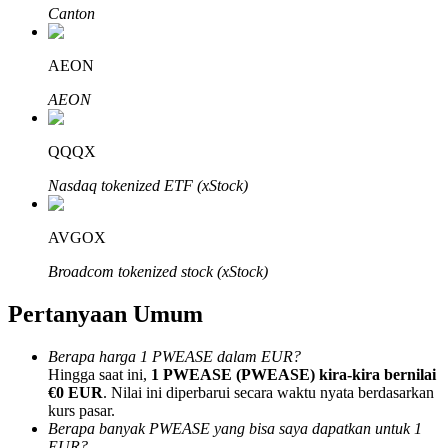
Canton
AEON
AEON
Mitra Bitrue
QQQX
Nasdaq tokenized ETF (xStock)
AVGOX
Broadcom tokenized stock (xStock)
Pertanyaan Umum
Afiliasi Bitrue
Berapa harga 1 PWEASE dalam EUR?
Hingga 65% Komisi!
Hingga saat ini,
1 PWEASE (PWEASE) kira-kira bernilai
€0 EUR
. Nilai ini diperbarui secara waktu nyata berdasarkan
kurs pasar.
Berapa banyak PWEASE yang bisa saya dapatkan untuk 1
EUR?