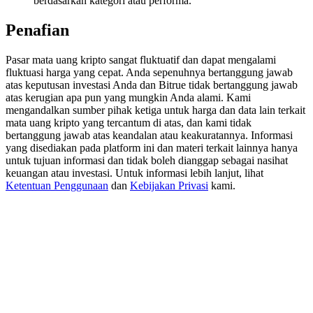
berdasarkan kategori atau performa.
Deposit & Trade BTC to Share 25000 USDT prize pool!
Penafian
Pasar mata uang kripto sangat fluktuatif dan dapat mengalami
Deposit CASHCAT & Win
fluktuasi harga yang cepat. Anda sepenuhnya bertanggung jawab
atas keputusan investasi Anda dan Bitrue tidak bertanggung jawab
Share 500000 CASHCAT prize pool
atas kerugian apa pun yang mungkin Anda alami. Kami
mengandalkan sumber pihak ketiga untuk harga dan data lain terkait
mata uang kripto yang tercantum di atas, dan kami tidak
bertanggung jawab atas keandalan atau keakuratannya. Informasi
yang disediakan pada platform ini dan materi terkait lainnya hanya
Exclusive for BitMart Users
untuk tujuan informasi dan tidak boleh dianggap sebagai nasihat
keuangan atau investasi. Untuk informasi lebih lanjut, lihat
Register & Trade to Win 500,000 USDT
Ketentuan Penggunaan
dan
Kebijakan Privasi
kami.
Precious Metals Trading Carnival
Trade Gold & Silver · 33,333 USDT Bonus