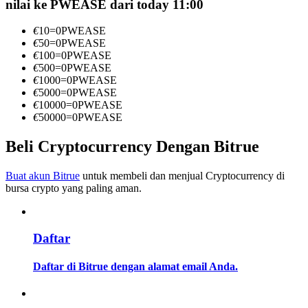
nilai ke PWEASE dari today 11:00
Menjadi Pedagang Salinan
€
10
=
0
PWEASE
Nikmati pembagian keuntungan dan komisi copy trading
€
50
=
0
PWEASE
€
100
=
0
PWEASE
€
500
=
0
PWEASE
€
1000
=
0
PWEASE
€
5000
=
0
PWEASE
€
10000
=
0
PWEASE
€
50000
=
0
PWEASE
Beli Cryptocurrency Dengan Bitrue
Informasi
Buat akun Bitrue
untuk membeli dan menjual Cryptocurrency di
bursa crypto yang paling aman.
Analisis data besar termasuk info perdagangan, dll.
Daftar
Daftar di Bitrue dengan alamat email Anda.