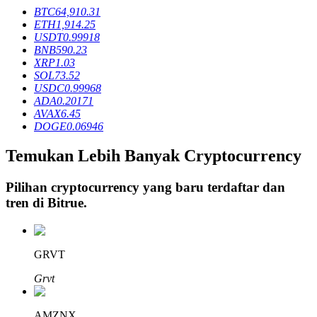
BTC
64,910.31
ETH
1,914.25
USDT
0.99918
Penguncian BTR
BNB
590.23
XRP
1.03
Investasi eksklusif untuk pemegang BTR
SOL
73.52
USDC
0.99968
ADA
0.20171
AVAX
6.45
DOGE
0.06946
Temukan Lebih Banyak Cryptocurrency
Pilihan cryptocurrency yang baru terdaftar dan
tren di
Bitrue
.
Pinjaman
Layanan pinjaman yang didukung Crypto
GRVT
Grvt
AMZNX