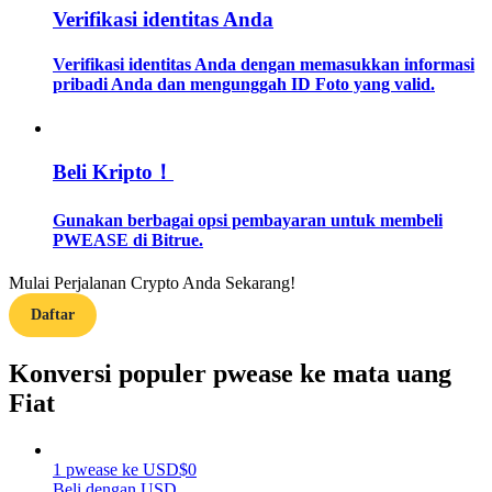
Verifikasi identitas Anda
Memandu
Verifikasi identitas Anda dengan memasukkan informasi
pribadi Anda dan mengunggah ID Foto yang valid.
Panduan Pemula Berjangka
Beli Kripto！
Gunakan berbagai opsi pembayaran untuk membeli
PWEASE di Bitrue.
Mulai Perjalanan Crypto Anda Sekarang!
Strategi perdagangan
Daftar
Pelajari cara untuk tetap menghasilkan keuntungan
Konversi populer pwease ke mata uang
Fiat
1
pwease
ke
USD
$
0
Beli dengan USD