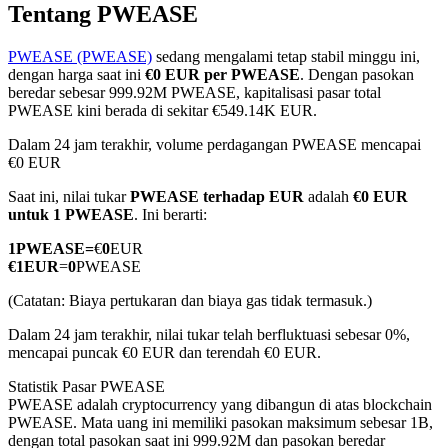
Tentang PWEASE
PWEASE (PWEASE)
sedang mengalami tetap stabil minggu ini,
dengan harga saat ini
€0 EUR per PWEASE
. Dengan pasokan
COIN-M Berjangka
beredar sebesar 999.92M PWEASE, kapitalisasi pasar total
PWEASE kini berada di sekitar €549.14K EUR.
Mata Uang Kripto Berjangka
Dalam 24 jam terakhir, volume perdagangan PWEASE mencapai
€0 EUR
Saat ini, nilai tukar
PWEASE terhadap EUR
adalah
€0 EUR
TradFi
untuk 1 PWEASE
. Ini berarti:
Derivatif saham, forex, logam mulia, dan komoditas
1
PWEASE
=
€
0
EUR
€
1
EUR
=
0
PWEASE
(Catatan: Biaya pertukaran dan biaya gas tidak termasuk.)
Dalam 24 jam terakhir, nilai tukar telah berfluktuasi sebesar 0%,
mencapai puncak €0 EUR dan terendah €0 EUR.
Statistik Pasar PWEASE
PWEASE adalah cryptocurrency yang dibangun di atas blockchain
PWEASE. Mata uang ini memiliki pasokan maksimum sebesar 1B,
USDC Berjangka
dengan total pasokan saat ini 999.92M dan pasokan beredar