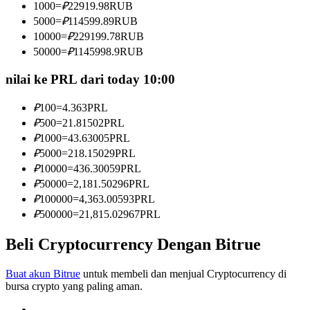
1000
=
₽
22919.98
RUB
Menjadi Pedagang Salinan
5000
=
₽
114599.89
RUB
Nikmati pembagian keuntungan dan komisi copy trading
10000
=
₽
229199.78
RUB
50000
=
₽
1145998.9
RUB
nilai ke PRL dari today 10:00
₽
100
=
4.363
PRL
₽
500
=
21.81502
PRL
₽
1000
=
43.63005
PRL
₽
5000
=
218.15029
PRL
₽
10000
=
436.30059
PRL
Informasi
₽
50000
=
2,181.50296
PRL
Analisis data besar termasuk info perdagangan, dll.
₽
100000
=
4,363.00593
PRL
₽
500000
=
21,815.02967
PRL
Beli Cryptocurrency Dengan Bitrue
Buat akun Bitrue
untuk membeli dan menjual Cryptocurrency di
bursa crypto yang paling aman.