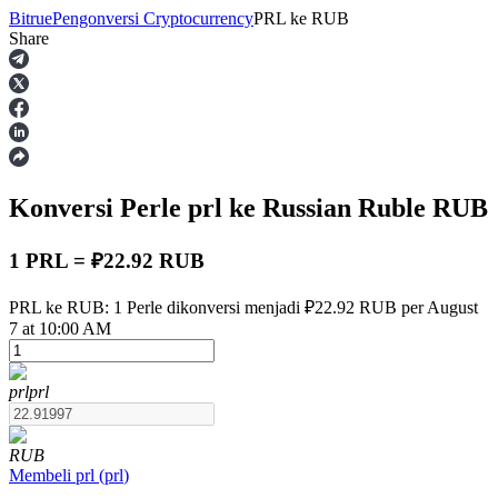
Bitrue
Pengonversi Cryptocurrency
PRL
ke
RUB
Share
Berjangka
Konversi Perle
prl
ke Russian Ruble
RUB
1 PRL = ₽22.92 RUB
PRL ke RUB: 1 Perle dikonversi menjadi ₽22.92 RUB per August
7 at 10:00 AM
USDT Berjangka
Kontrak berjangka menggunakan USDT sebagai jaminannya
prl
prl
RUB
Membeli
prl
(
prl
)