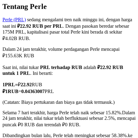
Tentang Perle
Perle (PRL)
sedang mengalami tren naik minggu ini, dengan harga
saat ini
₽22.92 RUB per PRL
. Dengan pasokan beredar sebesar
COIN-M Berjangka
175M PRL, kapitalisasi pasar total Perle kini berada di sekitar
₽4.02B RUB.
Mata Uang Kripto Berjangka
Dalam 24 jam terakhir, volume perdagangan Perle mencapai
₽155.63K RUB
TradFi
Saat ini, nilai tukar
PRL terhadap RUB
adalah
₽22.92 RUB
Derivatif saham, forex, logam mulia, dan komoditas
untuk 1 PRL
. Ini berarti:
1
PRL
=
₽
22.92
RUB
₽
1
RUB
=
0.04363007
PRL
(Catatan: Biaya pertukaran dan biaya gas tidak termasuk.)
Selama 7 hari terakhir, harga Perle telah naik sebesar 15.82%.
Dalam
24 jam terakhir, nilai tukar telah berfluktuasi sebesar 2.5%, mencapai
puncak ₽0 RUB dan terendah ₽0 RUB.
USDC Berjangka
Dibandingkan bulan lalu, Perle telah meningkat sebesar 58.38%.ke