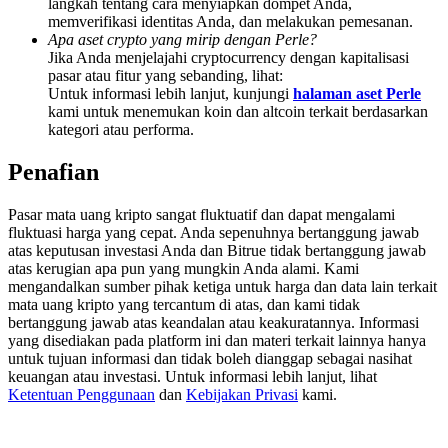
langkah tentang cara menyiapkan dompet Anda,
Deposit & Trade BTC to Share 25000 USDT prize pool!
memverifikasi identitas Anda, dan melakukan pemesanan.
Apa aset crypto yang mirip dengan Perle?
Jika Anda menjelajahi cryptocurrency dengan kapitalisasi
pasar atau fitur yang sebanding, lihat:
Untuk informasi lebih lanjut, kunjungi
halaman aset Perle
Deposit CASHCAT & Win
kami untuk menemukan koin dan altcoin terkait berdasarkan
Share 500000 CASHCAT prize pool
kategori atau performa.
Penafian
Exclusive for BitMart Users
Pasar mata uang kripto sangat fluktuatif dan dapat mengalami
fluktuasi harga yang cepat. Anda sepenuhnya bertanggung jawab
Register & Trade to Win 500,000 USDT
atas keputusan investasi Anda dan Bitrue tidak bertanggung jawab
atas kerugian apa pun yang mungkin Anda alami. Kami
mengandalkan sumber pihak ketiga untuk harga dan data lain terkait
mata uang kripto yang tercantum di atas, dan kami tidak
bertanggung jawab atas keandalan atau keakuratannya. Informasi
Precious Metals Trading Carnival
yang disediakan pada platform ini dan materi terkait lainnya hanya
untuk tujuan informasi dan tidak boleh dianggap sebagai nasihat
Trade Gold & Silver · 33,333 USDT Bonus
keuangan atau investasi. Untuk informasi lebih lanjut, lihat
Ketentuan Penggunaan
dan
Kebijakan Privasi
kami.