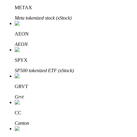
METAX
Meta tokenized stock (xStock)
Investasi Otomatis
AEON
Raih keuntungan jangka panjang dan kepentingan fleksibel
AEON
SPYX
SP500 tokenized ETF (xStock)
GRVT
Grvt
Pelajari Staking
Pelajari tentang mendapatkan penghasilan pasif
CC
Bitrue
AI
Canton