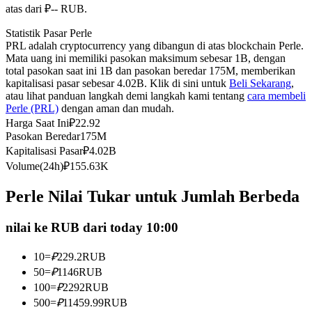
atas dari ₽-- RUB.
Kontrak berjangka menggunakan USDC sebagai jaminannya
Statistik Pasar Perle
PRL adalah cryptocurrency yang dibangun di atas blockchain Perle.
Mata uang ini memiliki pasokan maksimum sebesar 1B, dengan
total pasokan saat ini 1B dan pasokan beredar 175M, memberikan
kapitalisasi pasar sebesar 4.02B. Klik di sini untuk
Beli Sekarang
,
atau lihat panduan langkah demi langkah kami tentang
cara membeli
Perle (PRL)
dengan aman dan mudah.
Harga Saat Ini
₽
22.92
Pasokan Beredar
175M
Kapitalisasi Pasar
₽
4.02B
Copy Trading
Volume(24h)
₽
155.63K
Bergabunglah dengan pedagang top
Perle Nilai Tukar untuk Jumlah Berbeda
nilai ke RUB dari today 10:00
10
=
₽
229.2
RUB
50
=
₽
1146
RUB
100
=
₽
2292
RUB
500
=
₽
11459.99
RUB