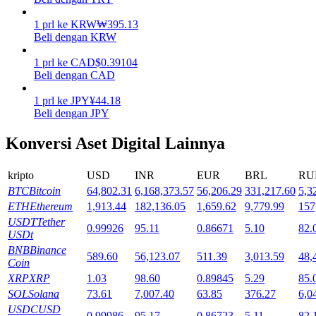
1
prl
ke
KRW
₩
395.13
Mempertaruhkan
Beli dengan KRW
Pengembalian tinggi & akses instan
1
prl
ke
CAD
$
0.39104
Beli dengan CAD
1
prl
ke
JPY
¥
44.18
Beli dengan JPY
Konversi Aset Digital Lainnya
kripto
USD
INR
EUR
BRL
RU
BTC
Bitcoin
64,802.31
6,168,373.57
56,206.29
331,217.60
5,3
Launchpool
ETH
Ethereum
1,913.44
182,136.05
1,659.62
9,779.99
157
Staking fleksibel untuk mendapatkan token populer
USDT
Tether
0.99926
95.11
0.86671
5.10
82.
USDt
BNB
Binance
589.60
56,123.07
511.39
3,013.59
48,
Coin
XRP
XRP
1.03
98.60
0.89845
5.29
85.
SOL
Solana
73.61
7,007.40
63.85
376.27
6,0
USDC
USD
0.99986
95.17
0.86723
5.11
82.