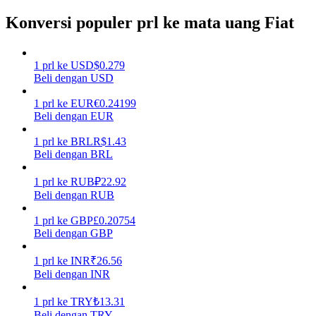
Konversi populer prl ke mata uang Fiat
Menghasilkan
1
prl
ke
USD
$
0.279
Beli dengan USD
1
prl
ke
EUR
€
0.24199
Beli dengan EUR
1
prl
ke
BRL
R$
1.43
Beli dengan BRL
Babi Kekuatan
1
prl
ke
RUB
₽
22.92
Beli dengan RUB
Dapatkan imbalan kompetitif setiap hari
1
prl
ke
GBP
£
0.20754
Beli dengan GBP
1
prl
ke
INR
₹
26.56
Beli dengan INR
1
prl
ke
TRY
₺
13.31
Beli dengan TRY