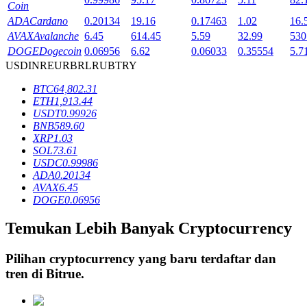
Coin
ADA
Cardano
0.20134
19.16
0.17463
1.02
16.
AVAX
Avalanche
6.45
614.45
5.59
32.99
530
Penguncian BTR
DOGE
Dogecoin
0.06956
6.62
0.06033
0.35554
5.7
USD
INR
EUR
BRL
RUB
TRY
Investasi eksklusif untuk pemegang BTR
BTC
64,802.31
ETH
1,913.44
USDT
0.99926
BNB
589.60
XRP
1.03
SOL
73.61
USDC
0.99986
ADA
0.20134
AVAX
6.45
DOGE
0.06956
Pinjaman
Temukan Lebih Banyak Cryptocurrency
Layanan pinjaman yang didukung Crypto
Pilihan cryptocurrency yang baru terdaftar dan
tren di
Bitrue
.