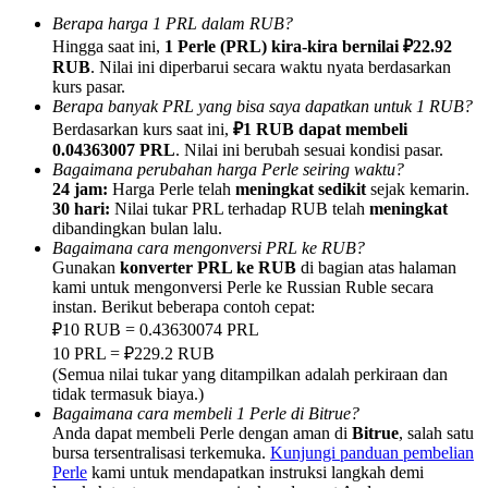
Berapa harga 1 PRL dalam RUB?
Hingga saat ini,
1 Perle (PRL) kira-kira bernilai ₽22.92
RUB
. Nilai ini diperbarui secara waktu nyata berdasarkan
kurs pasar.
Berapa banyak PRL yang bisa saya dapatkan untuk 1 RUB?
Referensi
Berdasarkan kurs saat ini,
₽1 RUB dapat membeli
0.04363007 PRL
. Nilai ini berubah sesuai kondisi pasar.
Undang teman untuk mendapatkan imbalan tunai
Bagaimana perubahan harga Perle seiring waktu?
24 jam:
Harga Perle telah
meningkat sedikit
sejak kemarin.
BTC Welcome Rewards
30 hari:
Nilai tukar PRL terhadap RUB telah
meningkat
dibandingkan bulan lalu.
Bagaimana cara mengonversi PRL ke RUB?
Gunakan
konverter PRL ke RUB
di bagian atas halaman
kami untuk mengonversi Perle ke Russian Ruble secara
instan. Berikut beberapa contoh cepat:
₽10 RUB = 0.43630074 PRL
10 PRL = ₽229.2 RUB
(Semua nilai tukar yang ditampilkan adalah perkiraan dan
tidak termasuk biaya.)
Bagaimana cara membeli 1 Perle di Bitrue?
Anda dapat membeli Perle dengan aman di
Bitrue
, salah satu
bursa tersentralisasi terkemuka.
Kunjungi panduan pembelian
BTC Welcome Rewards
Perle
kami untuk mendapatkan instruksi langkah demi