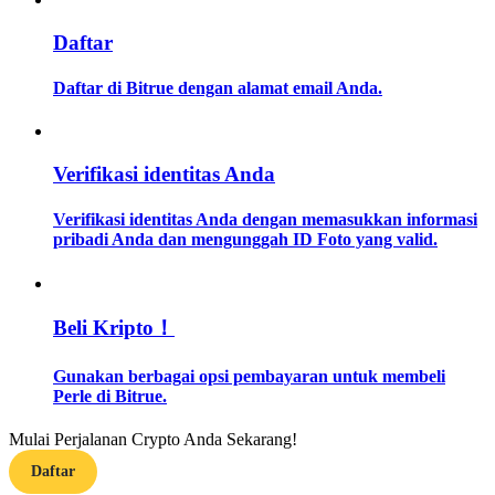
Daftar
Memandu
Panduan Pemula Berjangka
Daftar di Bitrue dengan alamat email Anda.
Verifikasi identitas Anda
Verifikasi identitas Anda dengan memasukkan informasi
pribadi Anda dan mengunggah ID Foto yang valid.
Strategi perdagangan
Beli Kripto！
Pelajari cara untuk tetap menghasilkan keuntungan
Gunakan berbagai opsi pembayaran untuk membeli
Perle di Bitrue.
Mulai Perjalanan Crypto Anda Sekarang!
Daftar