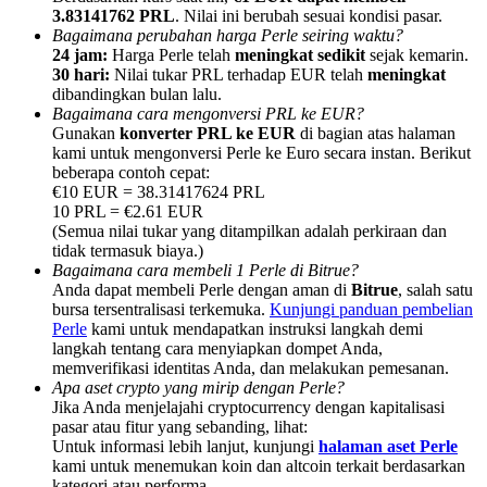
3.83141762 PRL
. Nilai ini berubah sesuai kondisi pasar.
Bagaimana perubahan harga Perle seiring waktu?
24 jam:
Harga Perle telah
meningkat sedikit
sejak kemarin.
30 hari:
Nilai tukar PRL terhadap EUR telah
meningkat
dibandingkan bulan lalu.
Bagaimana cara mengonversi PRL ke EUR?
Referensi
Gunakan
konverter PRL ke EUR
di bagian atas halaman
kami untuk mengonversi Perle ke Euro secara instan. Berikut
Undang teman untuk mendapatkan imbalan tunai
beberapa contoh cepat:
€10 EUR = 38.31417624 PRL
BTC Welcome Rewards
10 PRL = €2.61 EUR
(Semua nilai tukar yang ditampilkan adalah perkiraan dan
tidak termasuk biaya.)
Bagaimana cara membeli 1 Perle di Bitrue?
Anda dapat membeli Perle dengan aman di
Bitrue
, salah satu
bursa tersentralisasi terkemuka.
Kunjungi panduan pembelian
Perle
kami untuk mendapatkan instruksi langkah demi
langkah tentang cara menyiapkan dompet Anda,
memverifikasi identitas Anda, dan melakukan pemesanan.
Apa aset crypto yang mirip dengan Perle?
Jika Anda menjelajahi cryptocurrency dengan kapitalisasi
pasar atau fitur yang sebanding, lihat:
Untuk informasi lebih lanjut, kunjungi
halaman aset Perle
BTC Welcome Rewards
kami untuk menemukan koin dan altcoin terkait berdasarkan
kategori atau performa.