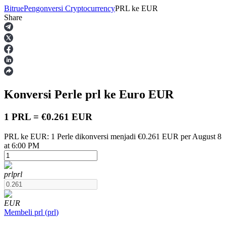
Bitrue
Pengonversi Cryptocurrency
PRL
ke
EUR
Share
Berjangka
Konversi Perle
prl
ke Euro
EUR
1 PRL = €0.261 EUR
PRL ke EUR: 1 Perle dikonversi menjadi €0.261 EUR per August 8
at 6:00 PM
USDT Berjangka
Kontrak berjangka menggunakan USDT sebagai jaminannya
prl
prl
EUR
Membeli
prl
(
prl
)