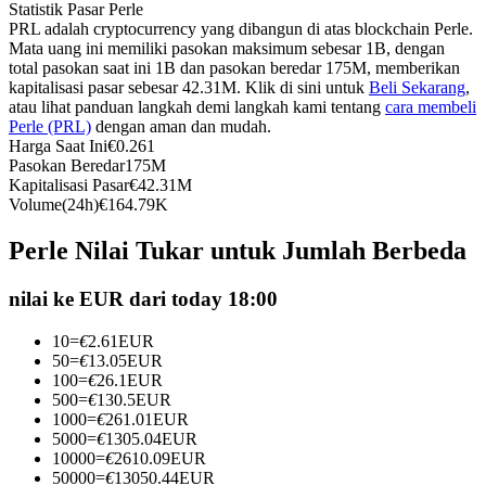
Statistik Pasar Perle
Kontrak berjangka menggunakan USDC sebagai jaminannya
PRL adalah cryptocurrency yang dibangun di atas blockchain Perle.
Mata uang ini memiliki pasokan maksimum sebesar 1B, dengan
total pasokan saat ini 1B dan pasokan beredar 175M, memberikan
kapitalisasi pasar sebesar 42.31M. Klik di sini untuk
Beli Sekarang
,
atau lihat panduan langkah demi langkah kami tentang
cara membeli
Perle (PRL)
dengan aman dan mudah.
Harga Saat Ini
€
0.261
Pasokan Beredar
175M
Kapitalisasi Pasar
€
42.31M
Volume(24h)
€
164.79K
Copy Trading
Perle Nilai Tukar untuk Jumlah Berbeda
Bergabunglah dengan pedagang top
nilai ke EUR dari today 18:00
10
=
€
2.61
EUR
50
=
€
13.05
EUR
100
=
€
26.1
EUR
500
=
€
130.5
EUR
1000
=
€
261.01
EUR
5000
=
€
1305.04
EUR
10000
=
€
2610.09
EUR
50000
=
€
13050.44
EUR