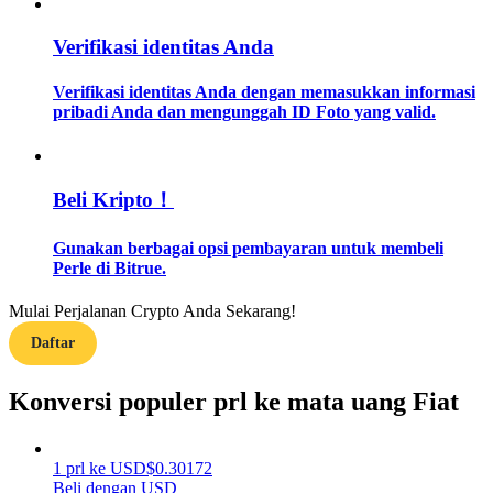
Verifikasi identitas Anda
Memandu
Panduan Pemula Berjangka
Verifikasi identitas Anda dengan memasukkan informasi
pribadi Anda dan mengunggah ID Foto yang valid.
Beli Kripto！
Gunakan berbagai opsi pembayaran untuk membeli
Perle di Bitrue.
Strategi perdagangan
Mulai Perjalanan Crypto Anda Sekarang!
Daftar
Pelajari cara untuk tetap menghasilkan keuntungan
Konversi populer prl ke mata uang Fiat
1
prl
ke
USD
$
0.30172
Beli dengan USD