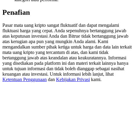
Deposit & Trade BTC to Share 25000 USDT prize pool!
Penafian
Pasar mata uang kripto sangat fluktuatif dan dapat mengalami
Deposit CASHCAT & Win
fluktuasi harga yang cepat. Anda sepenuhnya bertanggung jawab
atas keputusan investasi Anda dan Bitrue tidak bertanggung jawab
Share 500000 CASHCAT prize pool
atas kerugian apa pun yang mungkin Anda alami. Kami
mengandalkan sumber pihak ketiga untuk harga dan data lain terkait
mata uang kripto yang tercantum di atas, dan kami tidak
bertanggung jawab atas keandalan atau keakuratannya. Informasi
yang disediakan pada platform ini dan materi terkait lainnya hanya
Exclusive for BitMart Users
untuk tujuan informasi dan tidak boleh dianggap sebagai nasihat
keuangan atau investasi. Untuk informasi lebih lanjut, lihat
Register & Trade to Win 500,000 USDT
Ketentuan Penggunaan
dan
Kebijakan Privasi
kami.
Precious Metals Trading Carnival
Trade Gold & Silver · 33,333 USDT Bonus