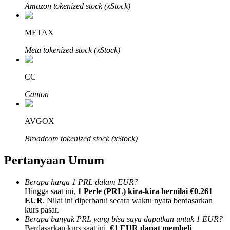
Amazon tokenized stock (xStock)
METAX
Meta tokenized stock (xStock)
Mitra Bitrue
CC
Canton
AVGOX
Broadcom tokenized stock (xStock)
Pertanyaan Umum
Afiliasi Bitrue
Berapa harga 1 PRL dalam EUR?
Hingga 65% Komisi!
Hingga saat ini,
1 Perle (PRL) kira-kira bernilai €0.261
EUR
. Nilai ini diperbarui secara waktu nyata berdasarkan
kurs pasar.
Berapa banyak PRL yang bisa saya dapatkan untuk 1 EUR?
Berdasarkan kurs saat ini,
€1 EUR dapat membeli