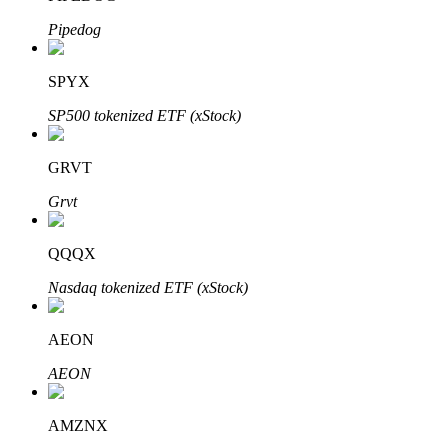
Pipedog
SPYX
Investasi Otomatis
SP500 tokenized ETF (xStock)
Raih keuntungan jangka panjang dan kepentingan fleksibel
GRVT
Grvt
QQQX
Nasdaq tokenized ETF (xStock)
Pelajari Staking
AEON
Pelajari tentang mendapatkan penghasilan pasif
AEON
Bitrue
AI
AMZNX