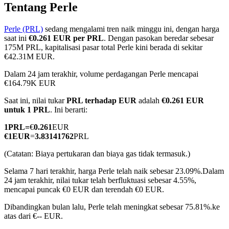
Tentang Perle
Perle (PRL)
sedang mengalami tren naik minggu ini, dengan harga
saat ini
€0.261 EUR per PRL
. Dengan pasokan beredar sebesar
COIN-M Berjangka
175M PRL, kapitalisasi pasar total Perle kini berada di sekitar
€42.31M EUR.
Mata Uang Kripto Berjangka
Dalam 24 jam terakhir, volume perdagangan Perle mencapai
€164.79K EUR
Saat ini, nilai tukar
PRL terhadap EUR
adalah
€0.261 EUR
TradFi
untuk 1 PRL
. Ini berarti:
Derivatif saham, forex, logam mulia, dan komoditas
1
PRL
=
€
0.261
EUR
€
1
EUR
=
3.83141762
PRL
(Catatan: Biaya pertukaran dan biaya gas tidak termasuk.)
Selama 7 hari terakhir, harga Perle telah naik sebesar 23.09%.
Dalam
24 jam terakhir, nilai tukar telah berfluktuasi sebesar 4.55%,
mencapai puncak €0 EUR dan terendah €0 EUR.
Dibandingkan bulan lalu, Perle telah meningkat sebesar 75.81%.ke
atas dari €-- EUR.
USDC Berjangka