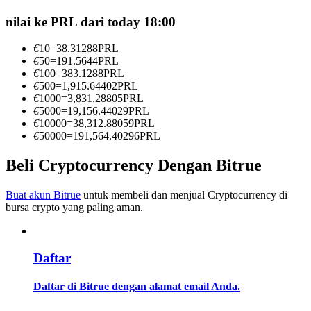
Menjadi Pedagang Salinan
nilai ke PRL dari today 18:00
Nikmati pembagian keuntungan dan komisi copy trading
€
10
=
38.31288
PRL
€
50
=
191.5644
PRL
€
100
=
383.1288
PRL
€
500
=
1,915.64402
PRL
€
1000
=
3,831.28805
PRL
€
5000
=
19,156.44029
PRL
€
10000
=
38,312.88059
PRL
€
50000
=
191,564.40296
PRL
Beli Cryptocurrency Dengan Bitrue
Informasi
Buat akun Bitrue
untuk membeli dan menjual Cryptocurrency di
Analisis data besar termasuk info perdagangan, dll.
bursa crypto yang paling aman.
Daftar
Daftar di Bitrue dengan alamat email Anda.