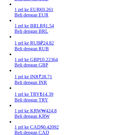
1
prl
ke
EUR
€
0.261
Menghasilkan
Beli dengan EUR
1
prl
ke
BRL
R$
1.54
Beli dengan BRL
1
prl
ke
RUB
₽
24.82
Beli dengan RUB
1
prl
ke
GBP
£
0.22364
Beli dengan GBP
Babi Kekuatan
1
prl
ke
INR
₹
28.71
Beli dengan INR
Dapatkan imbalan kompetitif setiap hari
1
prl
ke
TRY
₺
14.39
Beli dengan TRY
1
prl
ke
KRW
₩
424.8
Beli dengan KRW
1
prl
ke
CAD
$
0.42092
Beli dengan CAD