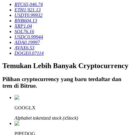
BTC
65,046.74
ETH
1,921.13
USDT
0.99932
Penguncian BTR
BNB
604.13
XRP
1.04
Investasi eksklusif untuk pemegang BTR
SOL
76.16
USDC
0.99944
ADA
0.19997
AVAX
6.53
DOGE
0.07114
Temukan Lebih Banyak Cryptocurrency
Pilihan cryptocurrency yang baru terdaftar dan
tren di
Bitrue
.
Pinjaman
Layanan pinjaman yang didukung Crypto
GOOGLX
Alphabet tokenized stock (xStock)
PIPEDOG