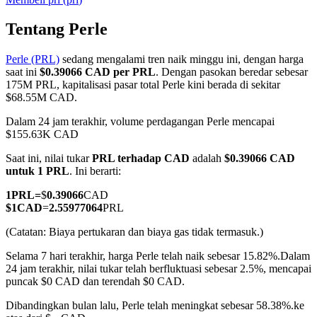
Tentang Perle
Perle (PRL)
sedang mengalami tren naik minggu ini, dengan harga
COIN-M Berjangka
saat ini
$0.39066 CAD per PRL
. Dengan pasokan beredar sebesar
175M PRL, kapitalisasi pasar total Perle kini berada di sekitar
Mata Uang Kripto Berjangka
$68.55M CAD.
Dalam 24 jam terakhir, volume perdagangan Perle mencapai
$155.63K CAD
TradFi
Saat ini, nilai tukar
PRL terhadap CAD
adalah
$0.39066 CAD
Derivatif saham, forex, logam mulia, dan komoditas
untuk 1 PRL
. Ini berarti:
1
PRL
=
$
0.39066
CAD
$
1
CAD
=
2.55977064
PRL
(Catatan: Biaya pertukaran dan biaya gas tidak termasuk.)
Selama 7 hari terakhir, harga Perle telah naik sebesar 15.82%.
Dalam
24 jam terakhir, nilai tukar telah berfluktuasi sebesar 2.5%, mencapai
puncak $0 CAD dan terendah $0 CAD.
Dibandingkan bulan lalu, Perle telah meningkat sebesar 58.38%.ke
USDC Berjangka