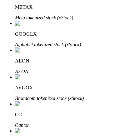
METAX
Meta tokenized stock (xStock)
Investasi Otomatis
GOOGLX
Raih keuntungan jangka panjang dan kepentingan fleksibel
Alphabet tokenized stock (xStock)
AEON
AEON
AVGOX
Broadcom tokenized stock (xStock)
Pelajari Staking
Pelajari tentang mendapatkan penghasilan pasif
CC
Bitrue
AI
Canton