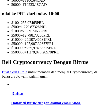
10000
=
$
3906.64
CAD
Menjadi Pedagang Salinan
50000
=
$
19533.18
CAD
Nikmati pembagian keuntungan dan komisi copy trading
nilai ke PRL dari today 10:00
$
100
=
255.97465
PRL
$
500
=
1,279.87326
PRL
$
1000
=
2,559.74653
PRL
$
5000
=
12,798.73265
PRL
$
10000
=
25,597.46531
PRL
$
50000
=
127,987.32657
PRL
$
100000
=
255,974.65315
PRL
$
500000
=
1,279,873.26578
PRL
Informasi
Beli Cryptocurrency Dengan Bitrue
Analisis data besar termasuk info perdagangan, dll.
Buat akun Bitrue
untuk membeli dan menjual Cryptocurrency di
bursa crypto yang paling aman.
Daftar
Daftar di Bitrue dengan alamat email Anda.