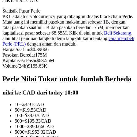
atas dari $-- CAD.
Kontrak berjangka menggunakan USDC sebagai jaminannya
Statistik Pasar Perle
PRL adalah cryptocurrency yang dibangun di atas blockchain Perle.
Mata uang ini memiliki pasokan maksimum sebesar 1B, dengan
total pasokan saat ini 1B dan pasokan beredar 175M, memberikan
kapitalisasi pasar sebesar 68.55M. Klik di sini untuk
Beli Sekarang
,
atau lihat panduan langkah demi langkah kami tentang
cara membeli
Perle (PRL)
dengan aman dan mudah.
Harga Saat Ini
$
0.39066
Pasokan Beredar
175M
Kapitalisasi Pasar
$
68.55M
Volume(24h)
$
155.63K
Copy Trading
Perle Nilai Tukar untuk Jumlah Berbeda
Bergabunglah dengan pedagang top
nilai ke CAD dari today 10:00
10
=
$
3.91
CAD
50
=
$
19.53
CAD
100
=
$
39.07
CAD
500
=
$
195.33
CAD
1000
=
$
390.66
CAD
5000
=
$
1953.32
CAD