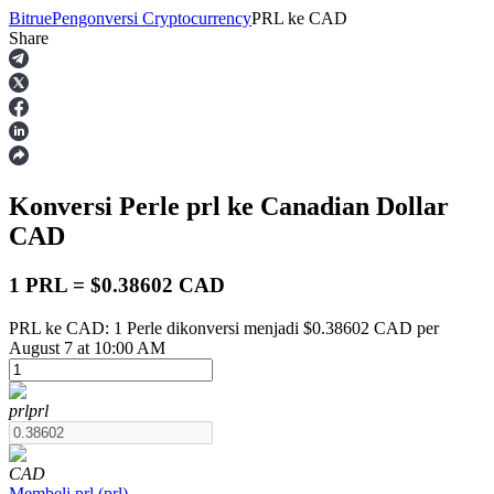
Bitrue
Pengonversi Cryptocurrency
PRL
ke
CAD
Share
Berjangka
Konversi Perle
prl
ke Canadian Dollar
CAD
1 PRL = $0.38602 CAD
PRL ke CAD: 1 Perle dikonversi menjadi $0.38602 CAD per
USDT Berjangka
August 7 at 10:00 AM
Kontrak berjangka menggunakan USDT sebagai jaminannya
prl
prl
CAD
Membeli
prl
(
prl
)