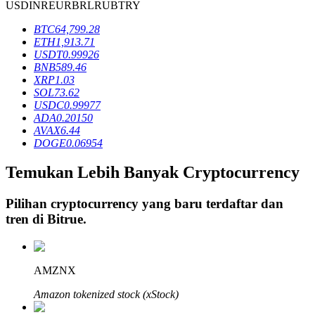
USD
INR
EUR
BRL
RUB
TRY
BTC
64,799.28
ETH
1,913.71
Penguncian BTR
USDT
0.99926
BNB
589.46
Investasi eksklusif untuk pemegang BTR
XRP
1.03
SOL
73.62
USDC
0.99977
ADA
0.20150
AVAX
6.44
DOGE
0.06954
Temukan Lebih Banyak Cryptocurrency
Pilihan cryptocurrency yang baru terdaftar dan
Pinjaman
tren di
Bitrue
.
Layanan pinjaman yang didukung Crypto
AMZNX
Amazon tokenized stock (xStock)