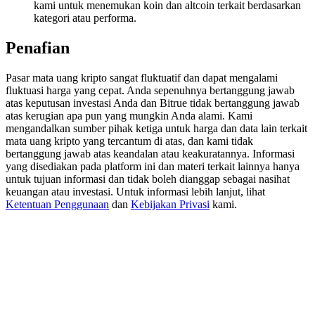
kami untuk menemukan koin dan altcoin terkait berdasarkan
Deposit & Trade BTC to Share 25000 USDT prize pool!
kategori atau performa.
Penafian
Deposit CASHCAT & Win
Pasar mata uang kripto sangat fluktuatif dan dapat mengalami
Share 500000 CASHCAT prize pool
fluktuasi harga yang cepat. Anda sepenuhnya bertanggung jawab
atas keputusan investasi Anda dan Bitrue tidak bertanggung jawab
atas kerugian apa pun yang mungkin Anda alami. Kami
mengandalkan sumber pihak ketiga untuk harga dan data lain terkait
mata uang kripto yang tercantum di atas, dan kami tidak
Exclusive for BitMart Users
bertanggung jawab atas keandalan atau keakuratannya. Informasi
yang disediakan pada platform ini dan materi terkait lainnya hanya
Register & Trade to Win 500,000 USDT
untuk tujuan informasi dan tidak boleh dianggap sebagai nasihat
keuangan atau investasi. Untuk informasi lebih lanjut, lihat
Ketentuan Penggunaan
dan
Kebijakan Privasi
kami.
Precious Metals Trading Carnival
Trade Gold & Silver · 33,333 USDT Bonus