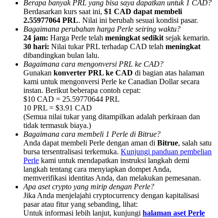
Berapa banyak PRL yang bisa saya dapatkan untuk 1 CAD?
Berdasarkan kurs saat ini,
$1 CAD dapat membeli
2.55977064 PRL
. Nilai ini berubah sesuai kondisi pasar.
Bagaimana perubahan harga Perle seiring waktu?
24 jam:
Harga Perle telah
meningkat sedikit
sejak kemarin.
30 hari:
Nilai tukar PRL terhadap CAD telah
meningkat
dibandingkan bulan lalu.
Referensi
Bagaimana cara mengonversi PRL ke CAD?
Undang teman untuk mendapatkan imbalan tunai
Gunakan
konverter PRL ke CAD
di bagian atas halaman
kami untuk mengonversi Perle ke Canadian Dollar secara
BTC Welcome Rewards
instan. Berikut beberapa contoh cepat:
$10 CAD = 25.59770644 PRL
10 PRL = $3.91 CAD
(Semua nilai tukar yang ditampilkan adalah perkiraan dan
tidak termasuk biaya.)
Bagaimana cara membeli 1 Perle di Bitrue?
Anda dapat membeli Perle dengan aman di
Bitrue
, salah satu
bursa tersentralisasi terkemuka.
Kunjungi panduan pembelian
Perle
kami untuk mendapatkan instruksi langkah demi
langkah tentang cara menyiapkan dompet Anda,
memverifikasi identitas Anda, dan melakukan pemesanan.
Apa aset crypto yang mirip dengan Perle?
Jika Anda menjelajahi cryptocurrency dengan kapitalisasi
pasar atau fitur yang sebanding, lihat:
BTC Welcome Rewards
Untuk informasi lebih lanjut, kunjungi
halaman aset Perle