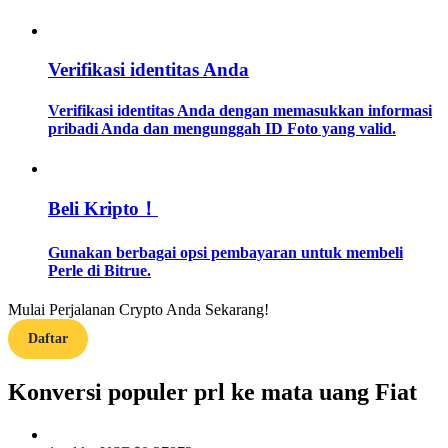
Memandu
Verifikasi identitas Anda
Panduan Pemula Berjangka
Verifikasi identitas Anda dengan memasukkan informasi
pribadi Anda dan mengunggah ID Foto yang valid.
Beli Kripto！
Gunakan berbagai opsi pembayaran untuk membeli
Perle di Bitrue.
Strategi perdagangan
Mulai Perjalanan Crypto Anda Sekarang!
Pelajari cara untuk tetap menghasilkan keuntungan
Daftar
Konversi populer prl ke mata uang Fiat