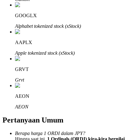
GOOGLX
Alphabet tokenized stock (xStock)
Mitra Bitrue
AAPLX
Apple tokenized stock (xStock)
GRVT
Grvt
AEON
Afiliasi Bitrue
AEON
Hingga 65% Komisi!
Pertanyaan Umum
Berapa harga 1 ORDI dalam JPY?
Hingga saat ini,
1 Ordinals (ORDI) kira-kira bernilai