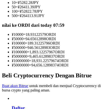
10
=
¥
5282.28
JPY
Menjadi Pedagang Salinan
50
=
¥
26411.39
JPY
100
=
¥
52822.78
JPY
Nikmati pembagian keuntungan dan komisi copy trading
500
=
¥
264113.91
JPY
nilai ke ORDI dari today 07:59
¥
10000
=
18.93122579
ORDI
¥
50000
=
94.65612898
ORDI
¥
100000
=
189.31225796
ORDI
¥
500000
=
946.56128983
ORDI
¥
1000000
=
1,893.12257967
ORDI
¥
5000000
=
9,465.61289837
ORDI
¥
10000000
=
18,931.22579674
ORDI
Informasi
¥
50000000
=
94,656.12898374
ORDI
Analisis data besar termasuk info perdagangan, dll.
Beli Cryptocurrency Dengan Bitrue
Buat akun Bitrue
untuk membeli dan menjual Cryptocurrency di
bursa crypto yang paling aman.
Daftar