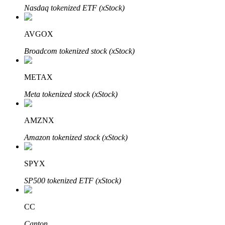
Nasdaq tokenized ETF (xStock)
AVGOX
Investasi Otomatis
Broadcom tokenized stock (xStock)
Raih keuntungan jangka panjang dan kepentingan fleksibel
METAX
Meta tokenized stock (xStock)
AMZNX
Amazon tokenized stock (xStock)
SPYX
Pelajari Staking
SP500 tokenized ETF (xStock)
Pelajari tentang mendapatkan penghasilan pasif
Bitrue
AI
CC
Canton