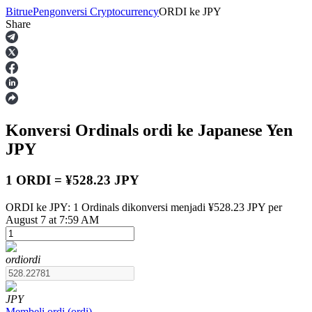
Bitrue
Pengonversi Cryptocurrency
ORDI
ke
JPY
Share
Berjangka
Konversi Ordinals
ordi
ke Japanese Yen
JPY
1 ORDI = ¥528.23 JPY
ORDI ke JPY: 1 Ordinals dikonversi menjadi ¥528.23 JPY per
USDT Berjangka
August 7 at 7:59 AM
Kontrak berjangka menggunakan USDT sebagai jaminannya
ordi
ordi
JPY
Membeli
ordi
(
ordi
)