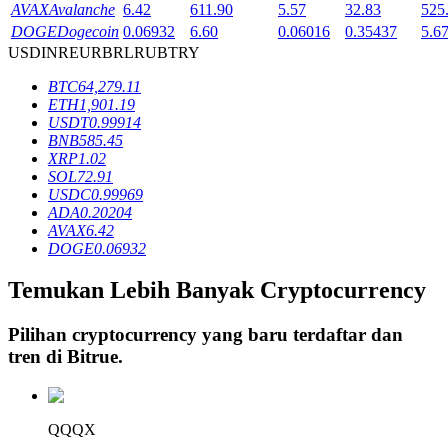
AVAX
Avalanche
6.42
611.90
5.57
32.83
525
DOGE
Dogecoin
0.06932
6.60
0.06016
0.35437
5.6
USD
INR
EUR
BRL
RUB
TRY
Penguncian BTR
BTC
64,279.11
Investasi eksklusif untuk pemegang BTR
ETH
1,901.19
USDT
0.99914
BNB
585.45
XRP
1.02
SOL
72.91
USDC
0.99969
ADA
0.20204
AVAX
6.42
DOGE
0.06932
Temukan Lebih Banyak Cryptocurrency
Pinjaman
Pilihan cryptocurrency yang baru terdaftar dan
Layanan pinjaman yang didukung Crypto
tren di
Bitrue
.
QQQX