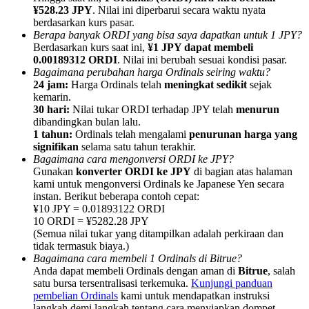
¥528.23 JPY
. Nilai ini diperbarui secara waktu nyata
berdasarkan kurs pasar.
Berapa banyak ORDI yang bisa saya dapatkan untuk 1 JPY?
Berdasarkan kurs saat ini,
¥1 JPY dapat membeli
0.00189312 ORDI
. Nilai ini berubah sesuai kondisi pasar.
Bagaimana perubahan harga Ordinals seiring waktu?
Referensi
24 jam:
Harga Ordinals telah
meningkat sedikit
sejak
kemarin.
Undang teman untuk mendapatkan imbalan tunai
30 hari:
Nilai tukar ORDI terhadap JPY telah
menurun
dibandingkan bulan lalu.
BTC Welcome Rewards
1 tahun:
Ordinals telah mengalami
penurunan harga yang
signifikan
selama satu tahun terakhir.
Bagaimana cara mengonversi ORDI ke JPY?
Gunakan
konverter ORDI ke JPY
di bagian atas halaman
kami untuk mengonversi Ordinals ke Japanese Yen secara
instan. Berikut beberapa contoh cepat:
¥10 JPY = 0.01893122 ORDI
10 ORDI = ¥5282.28 JPY
(Semua nilai tukar yang ditampilkan adalah perkiraan dan
tidak termasuk biaya.)
Bagaimana cara membeli 1 Ordinals di Bitrue?
Anda dapat membeli Ordinals dengan aman di
Bitrue
, salah
satu bursa tersentralisasi terkemuka.
Kunjungi panduan
BTC Welcome Rewards
pembelian Ordinals
kami untuk mendapatkan instruksi
langkah demi langkah tentang cara menyiapkan dompet