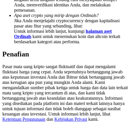
Deposit & Trade BTC to Share 25000 USDT prize pool!
Anda, memverifikasi identitas Anda, dan melakukan
pemesanan.
Apa aset crypto yang mirip dengan Ordinals?
Jika Anda menjelajahi cryptocurrency dengan kapitalisasi
pasar atau fitur yang sebanding, lihat:
Deposit CASHCAT & Win
Untuk informasi lebih lanjut, kunjungi
halaman aset
Ordinals
kami untuk menemukan koin dan altcoin terkait
Share 500000 CASHCAT prize pool
berdasarkan kategori atau performa.
Penafian
Exclusive for BitMart Users
Pasar mata uang kripto sangat fluktuatif dan dapat mengalami
fluktuasi harga yang cepat. Anda sepenuhnya bertanggung jawab
Register & Trade to Win 500,000 USDT
atas keputusan investasi Anda dan Bitrue tidak bertanggung jawab
atas kerugian apa pun yang mungkin Anda alami. Kami
mengandalkan sumber pihak ketiga untuk harga dan data lain terkait
mata uang kripto yang tercantum di atas, dan kami tidak
Precious Metals Trading Carnival
bertanggung jawab atas keandalan atau keakuratannya. Informasi
yang disediakan pada platform ini dan materi terkait lainnya hanya
Trade Gold & Silver · 33,333 USDT Bonus
untuk tujuan informasi dan tidak boleh dianggap sebagai nasihat
keuangan atau investasi. Untuk informasi lebih lanjut, lihat
Ketentuan Penggunaan
dan
Kebijakan Privasi
kami.