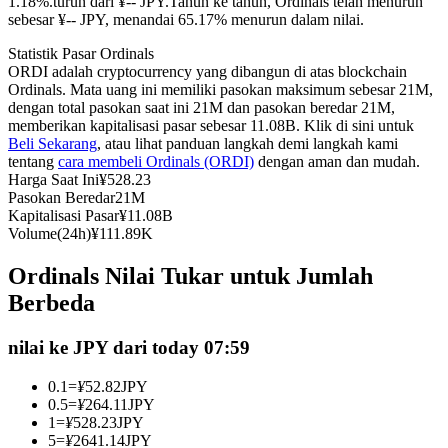
1.18%.turun dari ¥-- JPY.
Tahun ke tahun, Ordinals telah menurun
sebesar ¥-- JPY, menandai 65.17% menurun dalam nilai.
Kontrak berjangka menggunakan USDC sebagai jaminannya
Statistik Pasar Ordinals
ORDI adalah cryptocurrency yang dibangun di atas blockchain
Ordinals. Mata uang ini memiliki pasokan maksimum sebesar 21M,
dengan total pasokan saat ini 21M dan pasokan beredar 21M,
memberikan kapitalisasi pasar sebesar 11.08B. Klik di sini untuk
Beli Sekarang
, atau lihat panduan langkah demi langkah kami
tentang
cara membeli Ordinals (ORDI)
dengan aman dan mudah.
Harga Saat Ini
¥
528.23
Pasokan Beredar
21M
Kapitalisasi Pasar
¥
11.08B
Copy Trading
Volume(24h)
¥
111.89K
Bergabunglah dengan pedagang top
Ordinals Nilai Tukar untuk Jumlah
Berbeda
nilai ke JPY dari today 07:59
0.1
=
¥
52.82
JPY
0.5
=
¥
264.11
JPY
1
=
¥
528.23
JPY
5
=
¥
2641.14
JPY