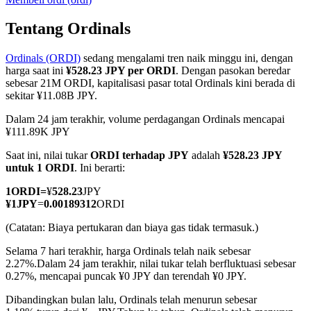
Tentang Ordinals
Ordinals (ORDI)
sedang mengalami tren naik minggu ini, dengan
COIN-M Berjangka
harga saat ini
¥528.23 JPY per ORDI
. Dengan pasokan beredar
sebesar 21M ORDI, kapitalisasi pasar total Ordinals kini berada di
Mata Uang Kripto Berjangka
sekitar ¥11.08B JPY.
Dalam 24 jam terakhir, volume perdagangan Ordinals mencapai
¥111.89K JPY
TradFi
Saat ini, nilai tukar
ORDI terhadap JPY
adalah
¥528.23 JPY
Derivatif saham, forex, logam mulia, dan komoditas
untuk 1 ORDI
. Ini berarti:
1
ORDI
=
¥
528.23
JPY
¥
1
JPY
=
0.00189312
ORDI
(Catatan: Biaya pertukaran dan biaya gas tidak termasuk.)
Selama 7 hari terakhir, harga Ordinals telah naik sebesar
2.27%.
Dalam 24 jam terakhir, nilai tukar telah berfluktuasi sebesar
0.27%, mencapai puncak ¥0 JPY dan terendah ¥0 JPY.
Dibandingkan bulan lalu, Ordinals telah menurun sebesar
USDC Berjangka