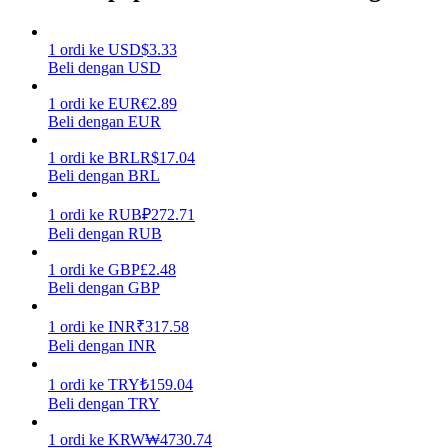
Menghasilkan
1
ordi
ke
USD
$
3.33
Beli dengan USD
1
ordi
ke
EUR
€
2.89
Beli dengan EUR
1
ordi
ke
BRL
R$
17.04
Beli dengan BRL
1
ordi
ke
RUB
₽
272.71
Beli dengan RUB
Babi Kekuatan
1
ordi
ke
GBP
£
2.48
Dapatkan imbalan kompetitif setiap hari
Beli dengan GBP
1
ordi
ke
INR
₹
317.58
Beli dengan INR
1
ordi
ke
TRY
₺
159.04
Beli dengan TRY
1
ordi
ke
KRW
₩
4730.74