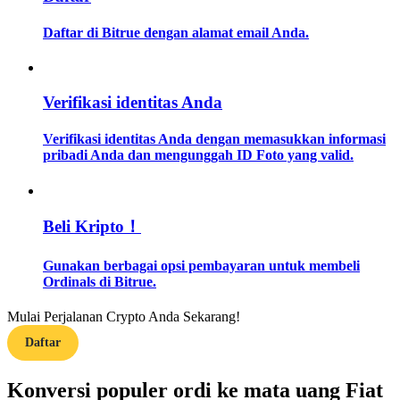
Daftar di Bitrue dengan alamat email Anda.
Memandu
Panduan Pemula Berjangka
Verifikasi identitas Anda
Verifikasi identitas Anda dengan memasukkan informasi
pribadi Anda dan mengunggah ID Foto yang valid.
Beli Kripto！
Strategi perdagangan
Gunakan berbagai opsi pembayaran untuk membeli
Ordinals di Bitrue.
Pelajari cara untuk tetap menghasilkan keuntungan
Mulai Perjalanan Crypto Anda Sekarang!
Daftar
Konversi populer ordi ke mata uang Fiat