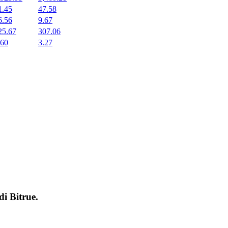
1.45
47.58
6.56
9.67
25.67
307.06
.60
3.27
 di
Bitrue
.