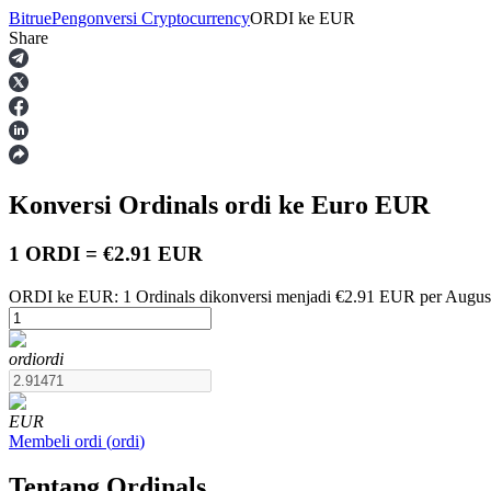
Bitrue
Pengonversi Cryptocurrency
ORDI
ke
EUR
Share
Berjangka
Konversi Ordinals
ordi
ke Euro
EUR
1 ORDI = €2.91 EUR
ORDI ke EUR: 1 Ordinals dikonversi menjadi €2.91 EUR per August
USDT Berjangka
ordi
ordi
Kontrak berjangka menggunakan USDT sebagai jaminannya
EUR
Membeli
ordi
(
ordi
)
Tentang Ordinals