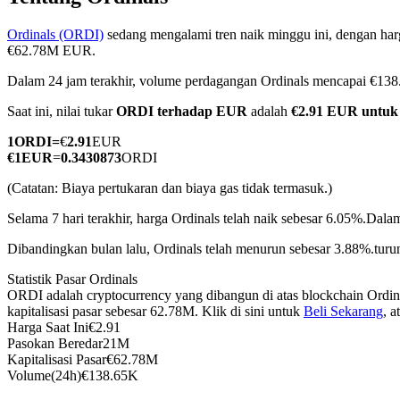
Ordinals (ORDI)
sedang mengalami tren naik minggu ini, dengan harg
€62.78M EUR.
Dalam 24 jam terakhir, volume perdagangan Ordinals mencapai €1
COIN-M Berjangka
Saat ini, nilai tukar
ORDI terhadap EUR
adalah
€2.91 EUR untuk
Mata Uang Kripto Berjangka
1
ORDI
=
€
2.91
EUR
€
1
EUR
=
0.3430873
ORDI
TradFi
(Catatan: Biaya pertukaran dan biaya gas tidak termasuk.)
Derivatif saham, forex, logam mulia, dan komoditas
Selama 7 hari terakhir, harga Ordinals telah naik sebesar 6.05%.
Dalam
Dibandingkan bulan lalu, Ordinals telah menurun sebesar 3.88%.turu
Statistik Pasar Ordinals
ORDI adalah cryptocurrency yang dibangun di atas blockchain Ordi
kapitalisasi pasar sebesar 62.78M. Klik di sini untuk
Beli Sekarang
, 
Harga Saat Ini
€
2.91
Pasokan Beredar
21M
Kapitalisasi Pasar
€
62.78M
Volume(24h)
€
138.65K
USDC Berjangka