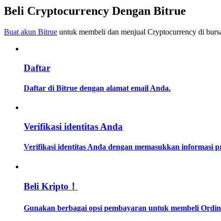
Menjadi Pedagang Salinan
Beli Cryptocurrency Dengan Bitrue
Nikmati pembagian keuntungan dan komisi copy trading
Buat akun Bitrue
untuk membeli dan menjual Cryptocurrency di bursa
Daftar
Daftar di Bitrue dengan alamat email Anda.
Informasi
Verifikasi identitas Anda
Analisis data besar termasuk info perdagangan, dll.
Verifikasi identitas Anda dengan memasukkan informasi 
Beli Kripto！
Gunakan berbagai opsi pembayaran untuk membeli Ordinal