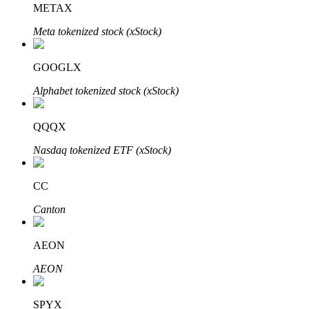
METAX
Meta tokenized stock (xStock)
Penguncian BTR
Investasi eksklusif untuk pemegang BTR
GOOGLX
Alphabet tokenized stock (xStock)
QQQX
Nasdaq tokenized ETF (xStock)
CC
Pinjaman
Canton
Layanan pinjaman yang didukung Crypto
AEON
AEON
SPYX