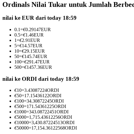
Ordinals Nilai Tukar untuk Jumlah Berbe
Kontrak berjangka menggunakan USDC sebagai jaminannya
nilai ke EUR dari today 18:59
0.1
=
€
0.29147
EUR
0.5
=
€
1.46
EUR
1
=
€
2.91
EUR
5
=
€
14.57
EUR
10
=
€
29.15
EUR
50
=
€
145.74
EUR
100
=
€
291.47
EUR
500
=
€
1457.36
EUR
Copy Trading
Bergabunglah dengan pedagang top
nilai ke ORDI dari today 18:59
€
10
=
3.43087224
ORDI
€
50
=
17.15436122
ORDI
€
100
=
34.30872245
ORDI
€
500
=
171.54361225
ORDI
€
1000
=
343.08722451
ORDI
€
5000
=
1,715.43612256
ORDI
€
10000
=
3,430.87224513
ORDI
€
50000
=
17,154.36122568
ORDI