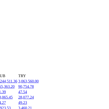
UB
TRY
,244,511.36
3,063,560.00
55,363.20
90,754.78
1.39
47.54
8,065.45
28,077.24
4.27
49.23
,923.53
3,460.21