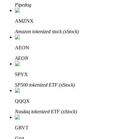
Pipedog
AMZNX
Investasi Otomatis
Amazon tokenized stock (xStock)
Raih keuntungan jangka panjang dan kepentingan fleksibel
AEON
AEON
SPYX
SP500 tokenized ETF (xStock)
QQQX
Pelajari Staking
Nasdaq tokenized ETF (xStock)
Pelajari tentang mendapatkan penghasilan pasif
Bitrue
AI
GRVT
Grvt