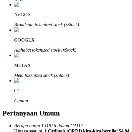
AVGOX
Broadcom tokenized stock (xStock)
Mitra Bitrue
GOOGLX
Alphabet tokenized stock (xStock)
METAX
Meta tokenized stock (xStock)
CC
Afiliasi Bitrue
Canton
Hingga 65% Komisi!
Pertanyaan Umum
Berapa harga 1 ORDI dalam CAD?
Hingga saat ini,
1 Ordinals (ORDI) kira-kira bernilai $4.84