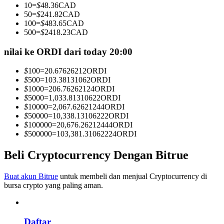
10
=
$
48.36
CAD
Menjadi Pedagang Salinan
50
=
$
241.82
CAD
100
=
$
483.65
CAD
Nikmati pembagian keuntungan dan komisi copy trading
500
=
$
2418.23
CAD
nilai ke ORDI dari today 20:00
$
100
=
20.67626212
ORDI
$
500
=
103.38131062
ORDI
$
1000
=
206.76262124
ORDI
$
5000
=
1,033.81310622
ORDI
$
10000
=
2,067.62621244
ORDI
$
50000
=
10,338.13106222
ORDI
$
100000
=
20,676.26212444
ORDI
Informasi
$
500000
=
103,381.31062224
ORDI
Analisis data besar termasuk info perdagangan, dll.
Beli Cryptocurrency Dengan Bitrue
Buat akun Bitrue
untuk membeli dan menjual Cryptocurrency di
bursa crypto yang paling aman.
Daftar