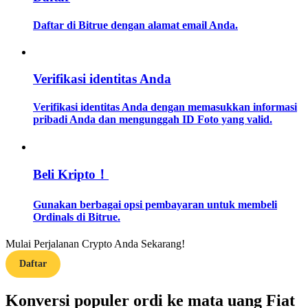
Daftar di Bitrue dengan alamat email Anda.
Memandu
Panduan Pemula Berjangka
Verifikasi identitas Anda
Verifikasi identitas Anda dengan memasukkan informasi
pribadi Anda dan mengunggah ID Foto yang valid.
Beli Kripto！
Strategi perdagangan
Gunakan berbagai opsi pembayaran untuk membeli
Ordinals di Bitrue.
Pelajari cara untuk tetap menghasilkan keuntungan
Mulai Perjalanan Crypto Anda Sekarang!
Daftar
Konversi populer ordi ke mata uang Fiat