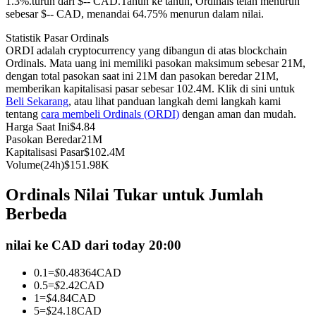
1.3%.turun dari $-- CAD.
Tahun ke tahun, Ordinals telah menurun
sebesar $-- CAD, menandai 64.75% menurun dalam nilai.
Kontrak berjangka menggunakan USDC sebagai jaminannya
Statistik Pasar Ordinals
ORDI adalah cryptocurrency yang dibangun di atas blockchain
Ordinals. Mata uang ini memiliki pasokan maksimum sebesar 21M,
dengan total pasokan saat ini 21M dan pasokan beredar 21M,
memberikan kapitalisasi pasar sebesar 102.4M. Klik di sini untuk
Beli Sekarang
, atau lihat panduan langkah demi langkah kami
tentang
cara membeli Ordinals (ORDI)
dengan aman dan mudah.
Harga Saat Ini
$
4.84
Pasokan Beredar
21M
Kapitalisasi Pasar
$
102.4M
Copy Trading
Volume(24h)
$
151.98K
Bergabunglah dengan pedagang top
Ordinals Nilai Tukar untuk Jumlah
Berbeda
nilai ke CAD dari today 20:00
0.1
=
$
0.48364
CAD
0.5
=
$
2.42
CAD
1
=
$
4.84
CAD
5
=
$
24.18
CAD