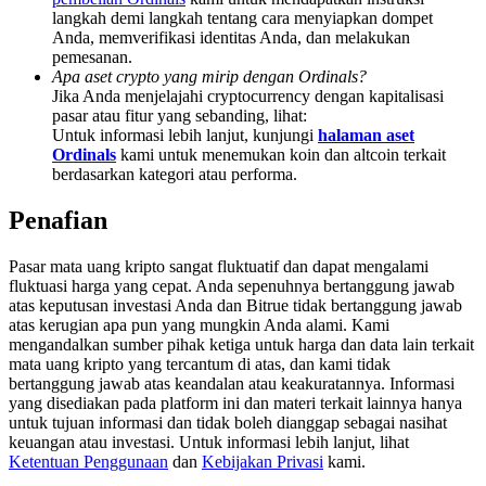
Deposit & Trade BTC to Share 25000 USDT prize pool!
langkah demi langkah tentang cara menyiapkan dompet
Anda, memverifikasi identitas Anda, dan melakukan
pemesanan.
Apa aset crypto yang mirip dengan Ordinals?
Jika Anda menjelajahi cryptocurrency dengan kapitalisasi
Deposit CASHCAT & Win
pasar atau fitur yang sebanding, lihat:
Untuk informasi lebih lanjut, kunjungi
halaman aset
Share 500000 CASHCAT prize pool
Ordinals
kami untuk menemukan koin dan altcoin terkait
berdasarkan kategori atau performa.
Penafian
Exclusive for BitMart Users
Pasar mata uang kripto sangat fluktuatif dan dapat mengalami
Register & Trade to Win 500,000 USDT
fluktuasi harga yang cepat. Anda sepenuhnya bertanggung jawab
atas keputusan investasi Anda dan Bitrue tidak bertanggung jawab
atas kerugian apa pun yang mungkin Anda alami. Kami
mengandalkan sumber pihak ketiga untuk harga dan data lain terkait
Precious Metals Trading Carnival
mata uang kripto yang tercantum di atas, dan kami tidak
bertanggung jawab atas keandalan atau keakuratannya. Informasi
Trade Gold & Silver · 33,333 USDT Bonus
yang disediakan pada platform ini dan materi terkait lainnya hanya
untuk tujuan informasi dan tidak boleh dianggap sebagai nasihat
keuangan atau investasi. Untuk informasi lebih lanjut, lihat
Ketentuan Penggunaan
dan
Kebijakan Privasi
kami.