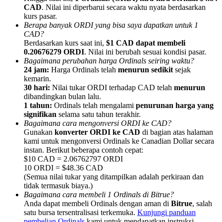
CAD
. Nilai ini diperbarui secara waktu nyata berdasarkan
kurs pasar.
Berapa banyak ORDI yang bisa saya dapatkan untuk 1
CAD?
Berdasarkan kurs saat ini,
$1 CAD dapat membeli
0.20676279 ORDI
. Nilai ini berubah sesuai kondisi pasar.
Referensi
Bagaimana perubahan harga Ordinals seiring waktu?
24 jam:
Harga Ordinals telah
menurun sedikit
sejak
Undang teman untuk mendapatkan imbalan tunai
kemarin.
30 hari:
Nilai tukar ORDI terhadap CAD telah
menurun
BTC Welcome Rewards
dibandingkan bulan lalu.
1 tahun:
Ordinals telah mengalami
penurunan harga yang
signifikan
selama satu tahun terakhir.
Bagaimana cara mengonversi ORDI ke CAD?
Gunakan
konverter ORDI ke CAD
di bagian atas halaman
kami untuk mengonversi Ordinals ke Canadian Dollar secara
instan. Berikut beberapa contoh cepat:
$10 CAD = 2.06762797 ORDI
10 ORDI = $48.36 CAD
(Semua nilai tukar yang ditampilkan adalah perkiraan dan
tidak termasuk biaya.)
Bagaimana cara membeli 1 Ordinals di Bitrue?
Anda dapat membeli Ordinals dengan aman di
Bitrue
, salah
BTC Welcome Rewards
satu bursa tersentralisasi terkemuka.
Kunjungi panduan
pembelian Ordinals
kami untuk mendapatkan instruksi