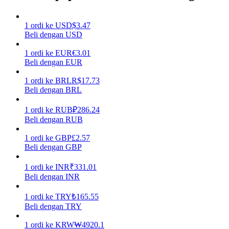
Menghasilkan
1
ordi
ke
USD
$
3.47
Beli dengan USD
1
ordi
ke
EUR
€
3.01
Beli dengan EUR
1
ordi
ke
BRL
R$
17.73
Beli dengan BRL
1
ordi
ke
RUB
₽
286.24
Beli dengan RUB
Babi Kekuatan
1
ordi
ke
GBP
£
2.57
Dapatkan imbalan kompetitif setiap hari
Beli dengan GBP
1
ordi
ke
INR
₹
331.01
Beli dengan INR
1
ordi
ke
TRY
₺
165.55
Beli dengan TRY
1
ordi
ke
KRW
₩
4920.1