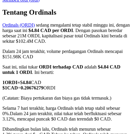
Tentang Ordinals
Ordinals (ORDI)
sedang mengalami tetap stabil minggu ini, dengan
COIN-M Berjangka
harga saat ini
$4.84 CAD per ORDI
. Dengan pasokan beredar
sebesar 21M ORDI, kapitalisasi pasar total Ordinals kini berada di
Mata Uang Kripto Berjangka
sekitar $102.4M CAD.
Dalam 24 jam terakhir, volume perdagangan Ordinals mencapai
$151.98K CAD
TradFi
Saat ini, nilai tukar
ORDI terhadap CAD
adalah
$4.84 CAD
Derivatif saham, forex, logam mulia, dan komoditas
untuk 1 ORDI
. Ini berarti:
1
ORDI
=
$
4.84
CAD
$
1
CAD
=
0.20676279
ORDI
(Catatan: Biaya pertukaran dan biaya gas tidak termasuk.)
Selama 7 hari terakhir, harga Ordinals telah tetap stabil sebesar
0%.
Dalam 24 jam terakhir, nilai tukar telah berfluktuasi sebesar
3.12%, mencapai puncak $0 CAD dan terendah $0 CAD.
Dibandingkan bulan lalu, Ordinals telah menurun sebesar
USDC Berjangka