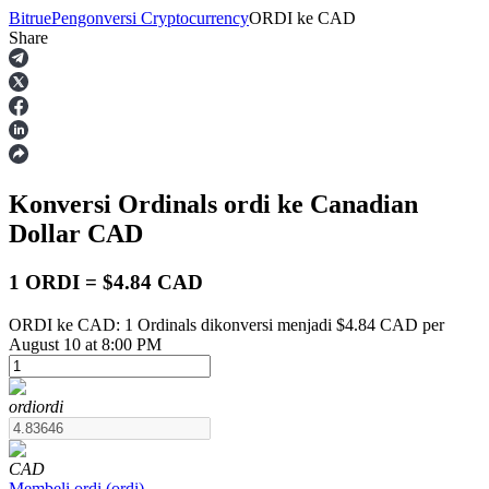
Bitrue
Pengonversi Cryptocurrency
ORDI
ke
CAD
Share
Berjangka
Konversi Ordinals
ordi
ke Canadian
Dollar
CAD
1 ORDI = $4.84 CAD
ORDI ke CAD: 1 Ordinals dikonversi menjadi $4.84 CAD per
USDT Berjangka
August 10 at 8:00 PM
Kontrak berjangka menggunakan USDT sebagai jaminannya
ordi
ordi
CAD
Membeli
ordi
(
ordi
)