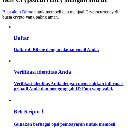
Buat akun Bitrue
untuk membeli dan menjual Cryptocurrency di
Memandu
bursa crypto yang paling aman.
Panduan Pemula Berjangka
Daftar
Daftar di Bitrue dengan alamat email Anda.
Verifikasi identitas Anda
Strategi perdagangan
Verifikasi identitas Anda dengan memasukkan informasi
pribadi Anda dan mengunggah ID Foto yang valid.
Pelajari cara untuk tetap menghasilkan keuntungan
Beli Kripto！
Gunakan berbagai opsi pembayaran untuk membeli