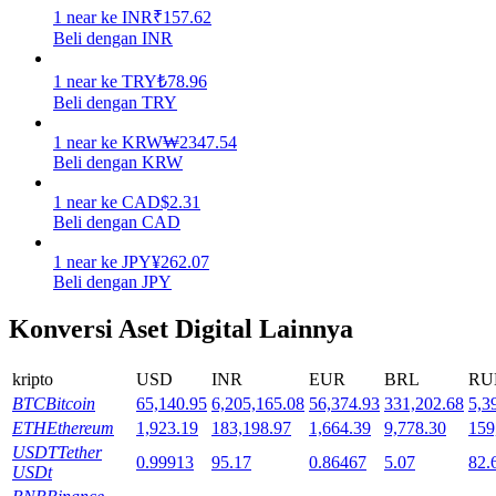
1
near
ke
INR
₹
157.62
Beli dengan INR
Mempertaruhkan
Pengembalian tinggi & akses instan
1
near
ke
TRY
₺
78.96
Beli dengan TRY
1
near
ke
KRW
₩
2347.54
Beli dengan KRW
1
near
ke
CAD
$
2.31
Beli dengan CAD
1
near
ke
JPY
¥
262.07
Beli dengan JPY
Launchpool
Konversi Aset Digital Lainnya
Staking fleksibel untuk mendapatkan token populer
kripto
USD
INR
EUR
BRL
RU
BTC
Bitcoin
65,140.95
6,205,165.08
56,374.93
331,202.68
5,3
ETH
Ethereum
1,923.19
183,198.97
1,664.39
9,778.30
159
USDT
Tether
0.99913
95.17
0.86467
5.07
82.
USDt