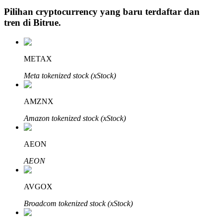
Pilihan cryptocurrency yang baru terdaftar dan
tren di
Bitrue
.
Investasi Otomatis
METAX
Raih keuntungan jangka panjang dan kepentingan fleksibel
Meta tokenized stock (xStock)
AMZNX
Amazon tokenized stock (xStock)
AEON
AEON
Pelajari Staking
Pelajari tentang mendapatkan penghasilan pasif
AVGOX
Bitrue
AI
Broadcom tokenized stock (xStock)