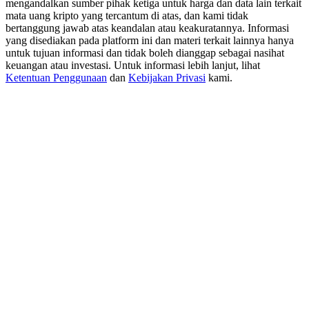
mengandalkan sumber pihak ketiga untuk harga dan data lain terkait
USDT New User Exclusive 10% APR
mata uang kripto yang tercantum di atas, dan kami tidak
USDT Flexible Staking | Daily Rewards
bertanggung jawab atas keandalan atau keakuratannya. Informasi
yang disediakan pada platform ini dan materi terkait lainnya hanya
untuk tujuan informasi dan tidak boleh dianggap sebagai nasihat
keuangan atau investasi. Untuk informasi lebih lanjut, lihat
Ketentuan Penggunaan
dan
Kebijakan Privasi
kami.
BTC New User Exclusive: 6.5% APR
BTC Flexible Staking | Daily Rewards
Lebih Banyak Acara
Menangkan Hadiah dan Hadiah Eksklusif
Pusat Hadiah