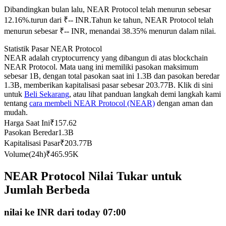
Dibandingkan bulan lalu, NEAR Protocol telah menurun sebesar
Kontrak berjangka menggunakan USDC sebagai jaminannya
12.16%.turun dari ₹-- INR.
Tahun ke tahun, NEAR Protocol telah
menurun sebesar ₹-- INR, menandai 38.35% menurun dalam nilai.
Statistik Pasar NEAR Protocol
NEAR adalah cryptocurrency yang dibangun di atas blockchain
NEAR Protocol. Mata uang ini memiliki pasokan maksimum
sebesar 1B, dengan total pasokan saat ini 1.3B dan pasokan beredar
1.3B, memberikan kapitalisasi pasar sebesar 203.77B. Klik di sini
untuk
Beli Sekarang
, atau lihat panduan langkah demi langkah kami
tentang
cara membeli NEAR Protocol (NEAR)
dengan aman dan
mudah.
Copy Trading
Harga Saat Ini
₹
157.62
Bergabunglah dengan pedagang top
Pasokan Beredar
1.3B
Kapitalisasi Pasar
₹
203.77B
Volume(24h)
₹
465.95K
NEAR Protocol Nilai Tukar untuk
Jumlah Berbeda
nilai ke INR dari today 07:00