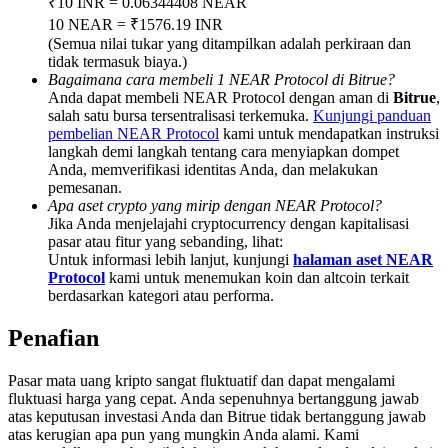
₹10 INR = 0.06344408 NEAR
Deposit & Trade BTC to Share 25000 USDT prize pool!
10 NEAR = ₹1576.19 INR
(Semua nilai tukar yang ditampilkan adalah perkiraan dan
tidak termasuk biaya.)
Bagaimana cara membeli 1 NEAR Protocol di Bitrue?
Deposit CASHCAT & Win
Anda dapat membeli NEAR Protocol dengan aman di
Bitrue
,
salah satu bursa tersentralisasi terkemuka.
Kunjungi panduan
Share 500000 CASHCAT prize pool
pembelian NEAR Protocol
kami untuk mendapatkan instruksi
langkah demi langkah tentang cara menyiapkan dompet
Anda, memverifikasi identitas Anda, dan melakukan
pemesanan.
Apa aset crypto yang mirip dengan NEAR Protocol?
Exclusive for BitMart Users
Jika Anda menjelajahi cryptocurrency dengan kapitalisasi
pasar atau fitur yang sebanding, lihat:
Register & Trade to Win 500,000 USDT
Untuk informasi lebih lanjut, kunjungi
halaman aset NEAR
Protocol
kami untuk menemukan koin dan altcoin terkait
berdasarkan kategori atau performa.
Penafian
Precious Metals Trading Carnival
Trade Gold & Silver · 33,333 USDT Bonus
Pasar mata uang kripto sangat fluktuatif dan dapat mengalami
fluktuasi harga yang cepat. Anda sepenuhnya bertanggung jawab
atas keputusan investasi Anda dan Bitrue tidak bertanggung jawab
atas kerugian apa pun yang mungkin Anda alami. Kami