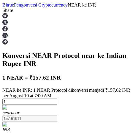
Bitrue
Pengonversi Cryptocurrency
NEAR
ke
INR
Share
Berjangka
Konversi NEAR Protocol
near
ke Indian
Rupee
INR
1 NEAR = ₹157.62 INR
USDT Berjangka
NEAR ke INR: 1 NEAR Protocol dikonversi menjadi ₹157.62 INR
per August 10 at 7:00 AM
Kontrak berjangka menggunakan USDT sebagai jaminannya
near
near
INR