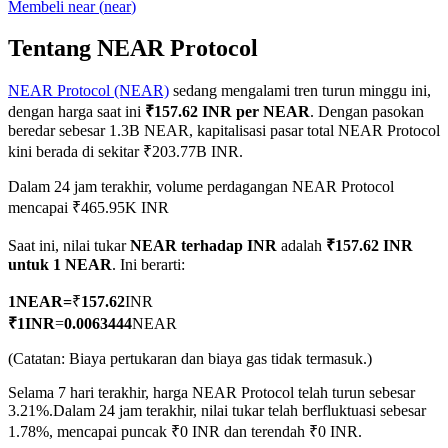
Membeli
near
(
near
)
Tentang NEAR Protocol
NEAR Protocol (NEAR)
sedang mengalami tren turun minggu ini,
COIN-M Berjangka
dengan harga saat ini
₹157.62 INR per NEAR
. Dengan pasokan
Mata Uang Kripto Berjangka
beredar sebesar 1.3B NEAR, kapitalisasi pasar total NEAR Protocol
kini berada di sekitar ₹203.77B INR.
Dalam 24 jam terakhir, volume perdagangan NEAR Protocol
TradFi
mencapai ₹465.95K INR
Derivatif saham, forex, logam mulia, dan komoditas
Saat ini, nilai tukar
NEAR terhadap INR
adalah
₹157.62 INR
untuk 1 NEAR
. Ini berarti:
1
NEAR
=
₹
157.62
INR
₹
1
INR
=
0.0063444
NEAR
(Catatan: Biaya pertukaran dan biaya gas tidak termasuk.)
Selama 7 hari terakhir, harga NEAR Protocol telah turun sebesar
3.21%.
Dalam 24 jam terakhir, nilai tukar telah berfluktuasi sebesar
1.78%, mencapai puncak ₹0 INR dan terendah ₹0 INR.
USDC Berjangka