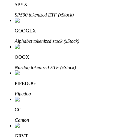
SPYX
SP500 tokenized ETF (xStock)
GOOGLX
Mitra Bitrue
Alphabet tokenized stock (xStock)
QQQX
Nasdaq tokenized ETF (xStock)
PIPEDOG
Pipedog
Afiliasi Bitrue
Hingga 65% Komisi!
CC
Canton
GRVT