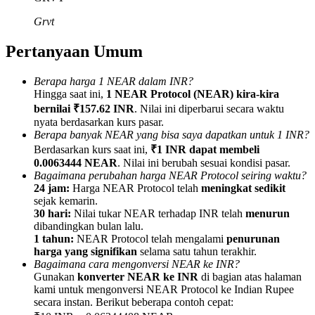
Grvt
Pertanyaan Umum
Referensi
Berapa harga 1 NEAR dalam INR?
Hingga saat ini,
1 NEAR Protocol (NEAR) kira-kira
Undang teman untuk mendapatkan imbalan tunai
bernilai ₹157.62 INR
. Nilai ini diperbarui secara waktu
nyata berdasarkan kurs pasar.
BTC Welcome Rewards
Berapa banyak NEAR yang bisa saya dapatkan untuk 1 INR?
Berdasarkan kurs saat ini,
₹1 INR dapat membeli
0.0063444 NEAR
. Nilai ini berubah sesuai kondisi pasar.
Bagaimana perubahan harga NEAR Protocol seiring waktu?
24 jam:
Harga NEAR Protocol telah
meningkat sedikit
sejak kemarin.
30 hari:
Nilai tukar NEAR terhadap INR telah
menurun
dibandingkan bulan lalu.
1 tahun:
NEAR Protocol telah mengalami
penurunan
harga yang signifikan
selama satu tahun terakhir.
Bagaimana cara mengonversi NEAR ke INR?
Gunakan
konverter NEAR ke INR
di bagian atas halaman
kami untuk mengonversi NEAR Protocol ke Indian Rupee
BTC Welcome Rewards
secara instan. Berikut beberapa contoh cepat: