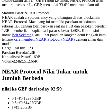
14.35%.turun dari £-- GBP.
Tahun ke tahun, NEAR Protocol telah
menurun sebesar £-- GBP, menandai 33.6% menurun dalam nilai.
Kontrak berjangka menggunakan USDC sebagai jaminannya
Statistik Pasar NEAR Protocol
NEAR adalah cryptocurrency yang dibangun di atas blockchain
NEAR Protocol. Mata uang ini memiliki pasokan maksimum
sebesar 1B, dengan total pasokan saat ini 1.3B dan pasokan beredar
1.3B, memberikan kapitalisasi pasar sebesar 1.69B. Klik di sini
untuk
Beli Sekarang
, atau lihat panduan langkah demi langkah kami
tentang
cara membeli NEAR Protocol (NEAR)
dengan aman dan
mudah.
Harga Saat Ini
£
1.23
Pasokan Beredar
1.3B
Copy Trading
Kapitalisasi Pasar
£
1.69B
Volume(24h)
£
512.66K
Bergabunglah dengan pedagang top
NEAR Protocol Nilai Tukar untuk
Jumlah Berbeda
nilai ke GBP dari today 02:59
0.1
=
£
0.12285
GBP
0.5
=
£
0.61427
GBP
1
=
£
1.23
GBP