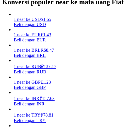
Konversi populer near ke mata uang Fiat
Menghasilkan
1
near
ke
USD
$
1.65
Beli dengan USD
1
near
ke
EUR
€
1.43
Beli dengan EUR
1
near
ke
BRL
R$
8.47
Beli dengan BRL
1
near
ke
RUB
₽
137.17
Babi Kekuatan
Beli dengan RUB
Dapatkan imbalan kompetitif setiap hari
1
near
ke
GBP
£
1.23
Beli dengan GBP
1
near
ke
INR
₹
157.63
Beli dengan INR
1
near
ke
TRY
₺
78.81
Beli dengan TRY