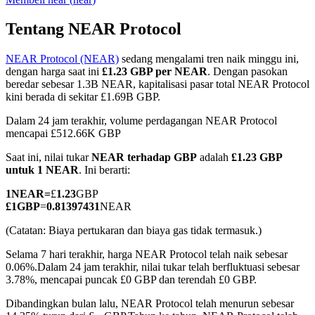
Tentang NEAR Protocol
NEAR Protocol (NEAR)
sedang mengalami tren naik minggu ini,
COIN-M Berjangka
dengan harga saat ini
£1.23 GBP per NEAR
. Dengan pasokan
beredar sebesar 1.3B NEAR, kapitalisasi pasar total NEAR Protocol
Mata Uang Kripto Berjangka
kini berada di sekitar £1.69B GBP.
Dalam 24 jam terakhir, volume perdagangan NEAR Protocol
mencapai £512.66K GBP
TradFi
Saat ini, nilai tukar
NEAR terhadap GBP
adalah
£1.23 GBP
Derivatif saham, forex, logam mulia, dan komoditas
untuk 1 NEAR
. Ini berarti:
1
NEAR
=
£
1.23
GBP
£
1
GBP
=
0.81397431
NEAR
(Catatan: Biaya pertukaran dan biaya gas tidak termasuk.)
Selama 7 hari terakhir, harga NEAR Protocol telah naik sebesar
0.06%.
Dalam 24 jam terakhir, nilai tukar telah berfluktuasi sebesar
3.78%, mencapai puncak £0 GBP dan terendah £0 GBP.
Dibandingkan bulan lalu, NEAR Protocol telah menurun sebesar
USDC Berjangka