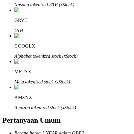
Nasdaq tokenized ETF (xStock)
GRVT
Grvt
Mitra Bitrue
GOOGLX
Alphabet tokenized stock (xStock)
METAX
Meta tokenized stock (xStock)
Afiliasi Bitrue
AMZNX
Hingga 65% Komisi!
Amazon tokenized stock (xStock)
Pertanyaan Umum
Berapa harga 1 NEAR dalam GBP?