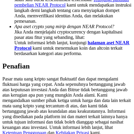
Share 500000 CASHCAT prize pool
pembelian NEAR Protocol
kami untuk mendapatkan instruksi
langkah demi langkah tentang cara menyiapkan dompet
Anda, memverifikasi identitas Anda, dan melakukan
pemesanan.
Apa aset crypto yang mirip dengan NEAR Protocol?
Exclusive for BitMart Users
Jika Anda menjelajahi cryptocurrency dengan kapitalisasi
pasar atau fitur yang sebanding, lihat:
Register & Trade to Win 500,000 USDT
Untuk informasi lebih lanjut, kunjungi
halaman aset NEAR
Protocol
kami untuk menemukan koin dan altcoin terkait
berdasarkan kategori atau performa.
Precious Metals Trading Carnival
Penafian
Trade Gold & Silver · 33,333 USDT Bonus
Pasar mata uang kripto sangat fluktuatif dan dapat mengalami
fluktuasi harga yang cepat. Anda sepenuhnya bertanggung jawab
atas keputusan investasi Anda dan Bitrue tidak bertanggung jawab
atas kerugian apa pun yang mungkin Anda alami. Kami
USDT New User Exclusive 10% APR
mengandalkan sumber pihak ketiga untuk harga dan data lain terkait
mata uang kripto yang tercantum di atas, dan kami tidak
USDT Flexible Staking | Daily Rewards
bertanggung jawab atas keandalan atau keakuratannya. Informasi
yang disediakan pada platform ini dan materi terkait lainnya hanya
untuk tujuan informasi dan tidak boleh dianggap sebagai nasihat
keuangan atau investasi. Untuk informasi lebih lanjut, lihat
Ketentuan Penggunaan
dan
Kebijakan Privasi
kami.