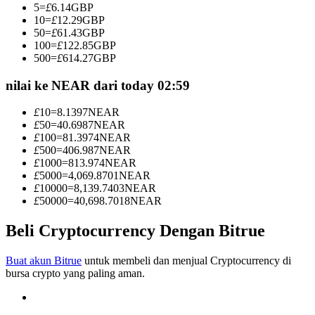
5
=
£
6.14
GBP
Menjadi Pedagang Salinan
10
=
£
12.29
GBP
50
=
£
61.43
GBP
Nikmati pembagian keuntungan dan komisi copy trading
100
=
£
122.85
GBP
500
=
£
614.27
GBP
nilai ke NEAR dari today 02:59
£
10
=
8.1397
NEAR
£
50
=
40.6987
NEAR
£
100
=
81.3974
NEAR
£
500
=
406.987
NEAR
£
1000
=
813.974
NEAR
£
5000
=
4,069.8701
NEAR
Informasi
£
10000
=
8,139.7403
NEAR
£
50000
=
40,698.7018
NEAR
Analisis data besar termasuk info perdagangan, dll.
Beli Cryptocurrency Dengan Bitrue
Buat akun Bitrue
untuk membeli dan menjual Cryptocurrency di
bursa crypto yang paling aman.