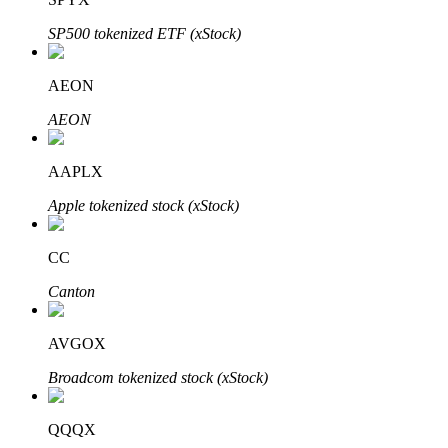
SP500 tokenized ETF (xStock)
AEON
Investasi Otomatis
AEON
Raih keuntungan jangka panjang dan kepentingan fleksibel
AAPLX
Apple tokenized stock (xStock)
CC
Canton
Pelajari Staking
AVGOX
Pelajari tentang mendapatkan penghasilan pasif
Broadcom tokenized stock (xStock)
Bitrue
AI
QQQX