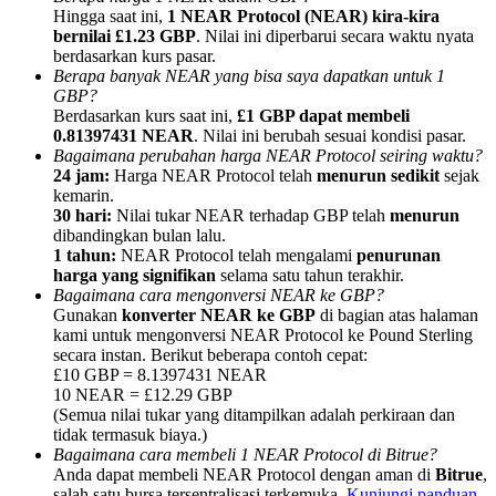
Hingga saat ini,
1 NEAR Protocol (NEAR) kira-kira
bernilai £1.23 GBP
. Nilai ini diperbarui secara waktu nyata
berdasarkan kurs pasar.
Berapa banyak NEAR yang bisa saya dapatkan untuk 1
GBP?
Berdasarkan kurs saat ini,
£1 GBP dapat membeli
Referensi
0.81397431 NEAR
. Nilai ini berubah sesuai kondisi pasar.
Bagaimana perubahan harga NEAR Protocol seiring waktu?
Undang teman untuk mendapatkan imbalan tunai
24 jam:
Harga NEAR Protocol telah
menurun sedikit
sejak
kemarin.
Deposit CASHCAT & Win
30 hari:
Nilai tukar NEAR terhadap GBP telah
menurun
dibandingkan bulan lalu.
1 tahun:
NEAR Protocol telah mengalami
penurunan
harga yang signifikan
selama satu tahun terakhir.
Bagaimana cara mengonversi NEAR ke GBP?
Gunakan
konverter NEAR ke GBP
di bagian atas halaman
kami untuk mengonversi NEAR Protocol ke Pound Sterling
secara instan. Berikut beberapa contoh cepat:
£10 GBP = 8.1397431 NEAR
10 NEAR = £12.29 GBP
(Semua nilai tukar yang ditampilkan adalah perkiraan dan
tidak termasuk biaya.)
Bagaimana cara membeli 1 NEAR Protocol di Bitrue?
Deposit CASHCAT & Win
Anda dapat membeli NEAR Protocol dengan aman di
Bitrue
,
salah satu bursa tersentralisasi terkemuka.
Kunjungi panduan