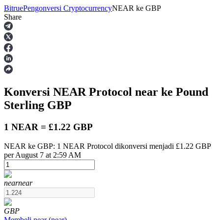
Bitrue
Pengonversi Cryptocurrency
NEAR
ke
GBP
Share
Berjangka
Konversi NEAR Protocol
near
ke Pound
Sterling
GBP
1 NEAR = £1.22 GBP
NEAR ke GBP: 1 NEAR Protocol dikonversi menjadi £1.22 GBP
USDT Berjangka
per August 7 at 2:59 AM
Kontrak berjangka menggunakan USDT sebagai jaminannya
near
near
GBP
Membeli
near
(
near
)