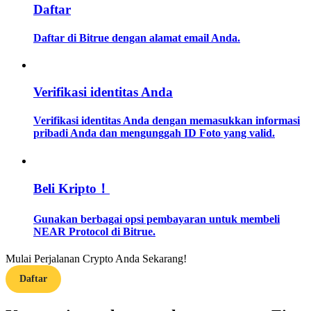
Daftar
Memandu
Daftar di Bitrue dengan alamat email Anda.
Panduan Pemula Berjangka
Verifikasi identitas Anda
Verifikasi identitas Anda dengan memasukkan informasi
pribadi Anda dan mengunggah ID Foto yang valid.
Beli Kripto！
Strategi perdagangan
Gunakan berbagai opsi pembayaran untuk membeli
Pelajari cara untuk tetap menghasilkan keuntungan
NEAR Protocol di Bitrue.
Mulai Perjalanan Crypto Anda Sekarang!
Daftar