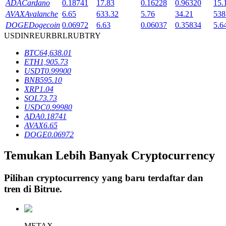
ADA
Cardano
0.18741
17.83
0.16228
0.96320
15.
AVAX
Avalanche
6.65
633.32
5.76
34.21
538
DOGE
Dogecoin
0.06972
6.63
0.06037
0.35834
5.6
Penguncian BTR
USD
INR
EUR
BRL
RUB
TRY
Investasi eksklusif untuk pemegang BTR
BTC
64,638.01
ETH
1,905.73
USDT
0.99900
BNB
595.10
XRP
1.04
SOL
73.73
USDC
0.99980
ADA
0.18741
AVAX
6.65
DOGE
0.06972
Pinjaman
Temukan Lebih Banyak Cryptocurrency
Layanan pinjaman yang didukung Crypto
Pilihan cryptocurrency yang baru terdaftar dan
tren di
Bitrue
.
METAX