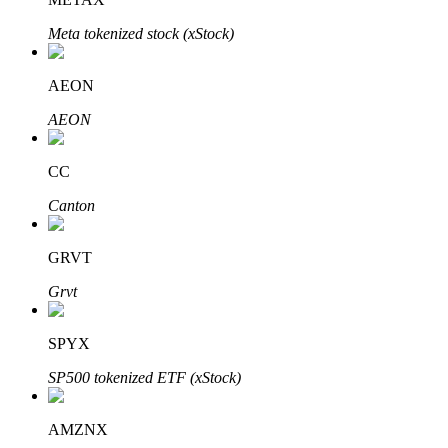
Meta tokenized stock (xStock)
AEON
Investasi Otomatis
AEON
Raih keuntungan jangka panjang dan kepentingan fleksibel
CC
Canton
GRVT
Grvt
Pelajari Staking
SPYX
Pelajari tentang mendapatkan penghasilan pasif
SP500 tokenized ETF (xStock)
Bitrue
AI
AMZNX