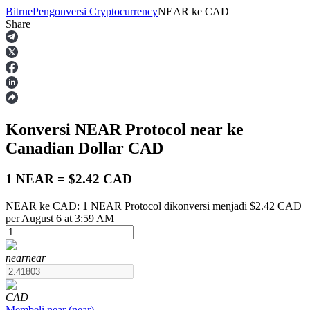
Bitrue
Pengonversi Cryptocurrency
NEAR
ke
CAD
Share
Berjangka
Konversi NEAR Protocol
near
ke
Canadian Dollar
CAD
1 NEAR = $2.42 CAD
NEAR ke CAD: 1 NEAR Protocol dikonversi menjadi $2.42 CAD
USDT Berjangka
per August 6 at 3:59 AM
Kontrak berjangka menggunakan USDT sebagai jaminannya
near
near
CAD
Membeli
near
(
near
)