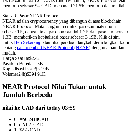
14.12%.turun dari $-- CAD.
Tahun ke tahun, NEAR Protocol telah
menurun sebesar $-- CAD, menandai 31.5% menurun dalam nilai.
Kontrak berjangka menggunakan USDC sebagai jaminannya
Statistik Pasar NEAR Protocol
NEAR adalah cryptocurrency yang dibangun di atas blockchain
NEAR Protocol. Mata uang ini memiliki pasokan maksimum
sebesar 1B, dengan total pasokan saat ini 1.3B dan pasokan beredar
1.3B, memberikan kapitalisasi pasar sebesar 3.19B. Klik di sini
untuk
Beli Sekarang
, atau lihat panduan langkah demi langkah kami
tentang
cara membeli NEAR Protocol (NEAR)
dengan aman dan
mudah.
Harga Saat Ini
$
2.42
Pasokan Beredar
1.3B
Copy Trading
Kapitalisasi Pasar
$
3.19B
Volume(24h)
$
394.91K
Bergabunglah dengan pedagang top
NEAR Protocol Nilai Tukar untuk
Jumlah Berbeda
nilai ke CAD dari today 03:59
0.1
=
$
0.2418
CAD
0.5
=
$
1.21
CAD
1
=
$
2.42
CAD