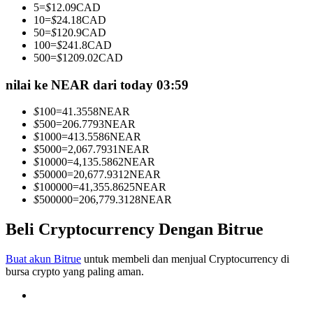
5
=
$
12.09
CAD
Menjadi Pedagang Salinan
10
=
$
24.18
CAD
50
=
$
120.9
CAD
Nikmati pembagian keuntungan dan komisi copy trading
100
=
$
241.8
CAD
500
=
$
1209.02
CAD
nilai ke NEAR dari today 03:59
$
100
=
41.3558
NEAR
$
500
=
206.7793
NEAR
$
1000
=
413.5586
NEAR
$
5000
=
2,067.7931
NEAR
$
10000
=
4,135.5862
NEAR
$
50000
=
20,677.9312
NEAR
Informasi
$
100000
=
41,355.8625
NEAR
$
500000
=
206,779.3128
NEAR
Analisis data besar termasuk info perdagangan, dll.
Beli Cryptocurrency Dengan Bitrue
Buat akun Bitrue
untuk membeli dan menjual Cryptocurrency di
bursa crypto yang paling aman.