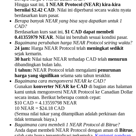
Hingga saat ini,
1 NEAR Protocol (NEAR) kira-kira
bernilai $2.42 CAD
. Nilai ini diperbarui secara waktu nyata
berdasarkan kurs pasar.
Berapa banyak NEAR yang bisa saya dapatkan untuk 1
CAD?
Berdasarkan kurs saat ini,
$1 CAD dapat membeli
Referensi
0.41355979 NEAR
. Nilai ini berubah sesuai kondisi pasar.
Bagaimana perubahan harga NEAR Protocol seiring waktu?
Undang teman untuk mendapatkan imbalan tunai
24 jam:
Harga NEAR Protocol telah
meningkat sedikit
sejak kemarin.
Deposit CASHCAT & Win
30 hari:
Nilai tukar NEAR terhadap CAD telah
menurun
dibandingkan bulan lalu.
1 tahun:
NEAR Protocol telah mengalami
penurunan
harga yang signifikan
selama satu tahun terakhir.
Bagaimana cara mengonversi NEAR ke CAD?
Gunakan
konverter NEAR ke CAD
di bagian atas halaman
kami untuk mengonversi NEAR Protocol ke Canadian Dollar
secara instan. Berikut beberapa contoh cepat:
$10 CAD = 4.13559798 NEAR
10 NEAR = $24.18 CAD
(Semua nilai tukar yang ditampilkan adalah perkiraan dan
tidak termasuk biaya.)
Bagaimana cara membeli 1 NEAR Protocol di Bitrue?
Deposit CASHCAT & Win
Anda dapat membeli NEAR Protocol dengan aman di
Bitrue
,
salah satu bursa tersentralisasi terkemuka.
Kunjungi panduan