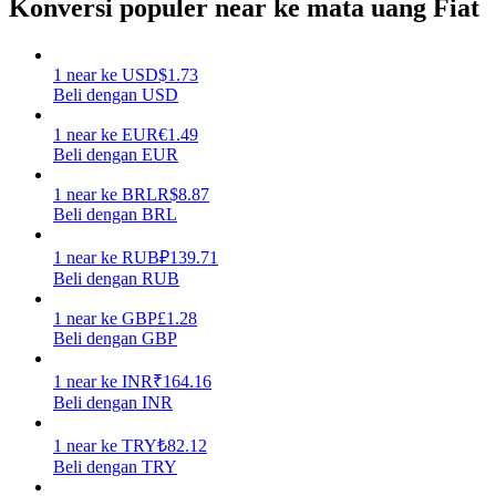
Konversi populer near ke mata uang Fiat
Menghasilkan
1
near
ke
USD
$
1.73
Beli dengan USD
1
near
ke
EUR
€
1.49
Beli dengan EUR
1
near
ke
BRL
R$
8.87
Beli dengan BRL
1
near
ke
RUB
₽
139.71
Babi Kekuatan
Beli dengan RUB
Dapatkan imbalan kompetitif setiap hari
1
near
ke
GBP
£
1.28
Beli dengan GBP
1
near
ke
INR
₹
164.16
Beli dengan INR
1
near
ke
TRY
₺
82.12
Beli dengan TRY