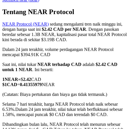
Tentang NEAR Protocol
NEAR Protocol (NEAR)
sedang mengalami tren naik minggu ini,
COIN-M Berjangka
dengan harga saat ini
$2.42 CAD per NEAR
. Dengan pasokan
beredar sebesar 1.3B NEAR, kapitalisasi pasar total NEAR Protocol
Mata Uang Kripto Berjangka
kini berada di sekitar $3.19B CAD.
Dalam 24 jam terakhir, volume perdagangan NEAR Protocol
mencapai $394.91K CAD
TradFi
Saat ini, nilai tukar
NEAR terhadap CAD
adalah
$2.42 CAD
Derivatif saham, forex, logam mulia, dan komoditas
untuk 1 NEAR
. Ini berarti:
1
NEAR
=
$
2.42
CAD
$
1
CAD
=
0.41355979
NEAR
(Catatan: Biaya pertukaran dan biaya gas tidak termasuk.)
Selama 7 hari terakhir, harga NEAR Protocol telah naik sebesar
6.53%.
Dalam 24 jam terakhir, nilai tukar telah berfluktuasi sebesar
1.58%, mencapai puncak $0 CAD dan terendah $0 CAD.
Dibandingkan bulan lalu, NEAR Protocol telah menurun sebesar
USDC Berjangka