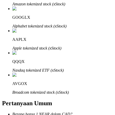
Amazon tokenized stock (xStock)
GOOGLX
Alphabet tokenized stock (xStock)
Mitra Bitrue
AAPLX
Apple tokenized stock (xStock)
QQQX
Nasdaq tokenized ETF (xStock)
Afiliasi Bitrue
AVGOX
Hingga 65% Komisi!
Broadcom tokenized stock (xStock)
Pertanyaan Umum
Berapa harga 1 NEAR dalam CAD?