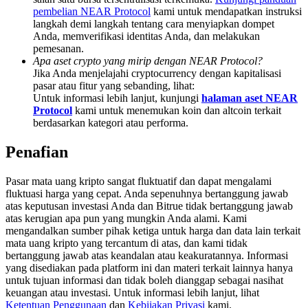
Share 500000 CASHCAT prize pool
pembelian NEAR Protocol
kami untuk mendapatkan instruksi
langkah demi langkah tentang cara menyiapkan dompet
Anda, memverifikasi identitas Anda, dan melakukan
pemesanan.
Apa aset crypto yang mirip dengan NEAR Protocol?
Exclusive for BitMart Users
Jika Anda menjelajahi cryptocurrency dengan kapitalisasi
pasar atau fitur yang sebanding, lihat:
Register & Trade to Win 500,000 USDT
Untuk informasi lebih lanjut, kunjungi
halaman aset NEAR
Protocol
kami untuk menemukan koin dan altcoin terkait
berdasarkan kategori atau performa.
Precious Metals Trading Carnival
Penafian
Trade Gold & Silver · 33,333 USDT Bonus
Pasar mata uang kripto sangat fluktuatif dan dapat mengalami
fluktuasi harga yang cepat. Anda sepenuhnya bertanggung jawab
atas keputusan investasi Anda dan Bitrue tidak bertanggung jawab
atas kerugian apa pun yang mungkin Anda alami. Kami
USDT New User Exclusive 10% APR
mengandalkan sumber pihak ketiga untuk harga dan data lain terkait
mata uang kripto yang tercantum di atas, dan kami tidak
USDT Flexible Staking | Daily Rewards
bertanggung jawab atas keandalan atau keakuratannya. Informasi
yang disediakan pada platform ini dan materi terkait lainnya hanya
untuk tujuan informasi dan tidak boleh dianggap sebagai nasihat
keuangan atau investasi. Untuk informasi lebih lanjut, lihat
Ketentuan Penggunaan
dan
Kebijakan Privasi
kami.