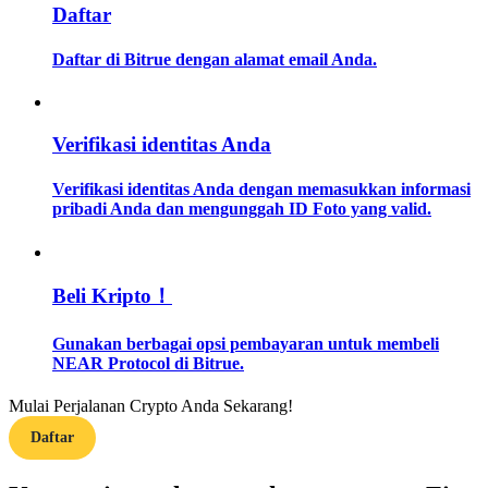
Daftar
Memandu
Daftar di Bitrue dengan alamat email Anda.
Panduan Pemula Berjangka
Verifikasi identitas Anda
Verifikasi identitas Anda dengan memasukkan informasi
pribadi Anda dan mengunggah ID Foto yang valid.
Beli Kripto！
Strategi perdagangan
Gunakan berbagai opsi pembayaran untuk membeli
Pelajari cara untuk tetap menghasilkan keuntungan
NEAR Protocol di Bitrue.
Mulai Perjalanan Crypto Anda Sekarang!
Daftar