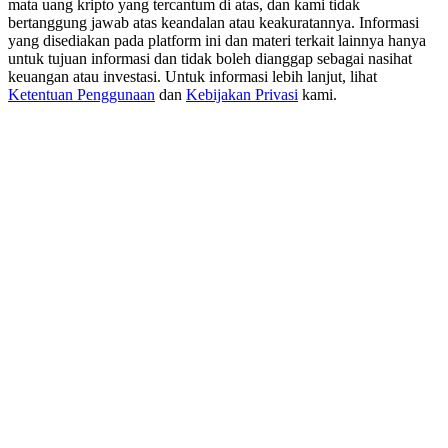
mata uang kripto yang tercantum di atas, dan kami tidak
USDT New User Exclusive 10% APR
bertanggung jawab atas keandalan atau keakuratannya. Informasi
USDT Flexible Staking | Daily Rewards
yang disediakan pada platform ini dan materi terkait lainnya hanya
untuk tujuan informasi dan tidak boleh dianggap sebagai nasihat
keuangan atau investasi. Untuk informasi lebih lanjut, lihat
Ketentuan Penggunaan
dan
Kebijakan Privasi
kami.
BTC New User Exclusive: 6.5% APR
BTC Flexible Staking | Daily Rewards
Lebih Banyak Acara
Menangkan Hadiah dan Hadiah Eksklusif
Pusat Hadiah