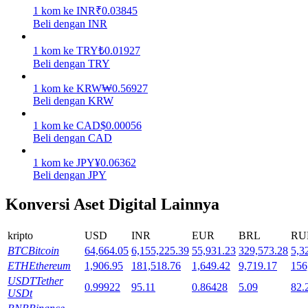
1
kom
ke
INR
₹
0.03845
Beli dengan INR
Mempertaruhkan
Pengembalian tinggi & akses instan
1
kom
ke
TRY
₺
0.01927
Beli dengan TRY
1
kom
ke
KRW
₩
0.56927
Beli dengan KRW
1
kom
ke
CAD
$
0.00056
Beli dengan CAD
1
kom
ke
JPY
¥
0.06362
Beli dengan JPY
Launchpool
Konversi Aset Digital Lainnya
Staking fleksibel untuk mendapatkan token populer
kripto
USD
INR
EUR
BRL
RU
BTC
Bitcoin
64,664.05
6,155,225.39
55,931.23
329,573.28
5,3
ETH
Ethereum
1,906.95
181,518.76
1,649.42
9,719.17
156
USDT
Tether
0.99922
95.11
0.86428
5.09
82.
USDt