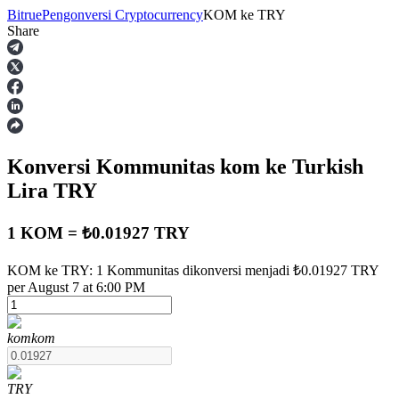
Bitrue
Pengonversi Cryptocurrency
KOM
ke
TRY
Share
Berjangka
Konversi Kommunitas
kom
ke Turkish
Lira
TRY
1 KOM = ₺0.01927 TRY
USDT Berjangka
KOM ke TRY: 1 Kommunitas dikonversi menjadi ₺0.01927 TRY
per August 7 at 6:00 PM
Kontrak berjangka menggunakan USDT sebagai jaminannya
kom
kom
TRY