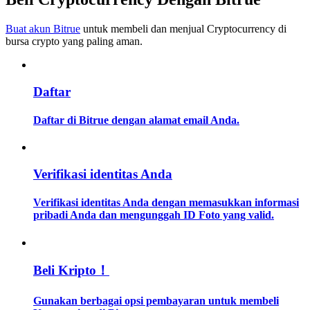
Buat akun Bitrue
untuk membeli dan menjual Cryptocurrency di
Memandu
bursa crypto yang paling aman.
Panduan Pemula Berjangka
Daftar
Daftar di Bitrue dengan alamat email Anda.
Verifikasi identitas Anda
Strategi perdagangan
Verifikasi identitas Anda dengan memasukkan informasi
pribadi Anda dan mengunggah ID Foto yang valid.
Pelajari cara untuk tetap menghasilkan keuntungan
Beli Kripto！
Gunakan berbagai opsi pembayaran untuk membeli