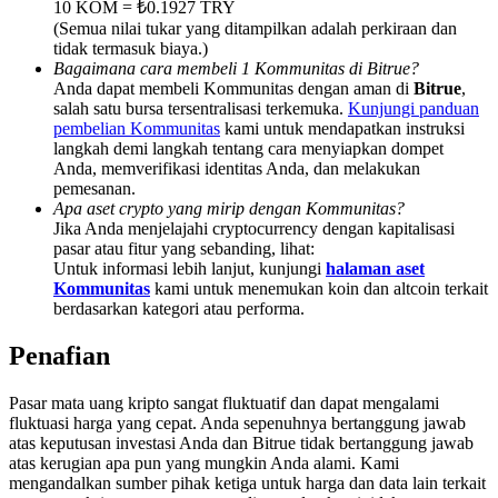
10 KOM = ₺0.1927 TRY
Deposit & Trade BTC to Share 25000 USDT prize pool!
(Semua nilai tukar yang ditampilkan adalah perkiraan dan
tidak termasuk biaya.)
Bagaimana cara membeli 1 Kommunitas di Bitrue?
Anda dapat membeli Kommunitas dengan aman di
Bitrue
,
Deposit CASHCAT & Win
salah satu bursa tersentralisasi terkemuka.
Kunjungi panduan
pembelian Kommunitas
kami untuk mendapatkan instruksi
Share 500000 CASHCAT prize pool
langkah demi langkah tentang cara menyiapkan dompet
Anda, memverifikasi identitas Anda, dan melakukan
pemesanan.
Apa aset crypto yang mirip dengan Kommunitas?
Jika Anda menjelajahi cryptocurrency dengan kapitalisasi
Exclusive for BitMart Users
pasar atau fitur yang sebanding, lihat:
Untuk informasi lebih lanjut, kunjungi
halaman aset
Register & Trade to Win 500,000 USDT
Kommunitas
kami untuk menemukan koin dan altcoin terkait
berdasarkan kategori atau performa.
Penafian
Precious Metals Trading Carnival
Pasar mata uang kripto sangat fluktuatif dan dapat mengalami
Trade Gold & Silver · 33,333 USDT Bonus
fluktuasi harga yang cepat. Anda sepenuhnya bertanggung jawab
atas keputusan investasi Anda dan Bitrue tidak bertanggung jawab
atas kerugian apa pun yang mungkin Anda alami. Kami
mengandalkan sumber pihak ketiga untuk harga dan data lain terkait