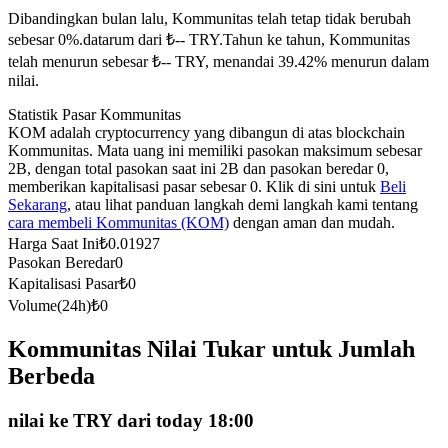
Dibandingkan bulan lalu, Kommunitas telah tetap tidak berubah
Kontrak berjangka menggunakan USDC sebagai jaminannya
sebesar 0%.datarum dari ₺-- TRY.
Tahun ke tahun, Kommunitas
telah menurun sebesar ₺-- TRY, menandai 39.42% menurun dalam
nilai.
Statistik Pasar Kommunitas
KOM adalah cryptocurrency yang dibangun di atas blockchain
Kommunitas. Mata uang ini memiliki pasokan maksimum sebesar
2B, dengan total pasokan saat ini 2B dan pasokan beredar 0,
memberikan kapitalisasi pasar sebesar 0. Klik di sini untuk
Beli
Sekarang
, atau lihat panduan langkah demi langkah kami tentang
cara membeli Kommunitas (KOM)
dengan aman dan mudah.
Copy Trading
Harga Saat Ini
₺
0.01927
Bergabunglah dengan pedagang top
Pasokan Beredar
0
Kapitalisasi Pasar
₺
0
Volume(24h)
₺
0
Kommunitas Nilai Tukar untuk Jumlah
Berbeda
nilai ke TRY dari today 18:00