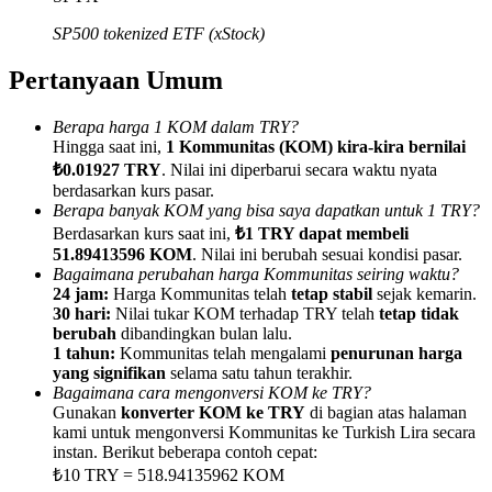
SP500 tokenized ETF (xStock)
Pertanyaan Umum
Referensi
Berapa harga 1 KOM dalam TRY?
Hingga saat ini,
1 Kommunitas (KOM) kira-kira bernilai
Undang teman untuk mendapatkan imbalan tunai
₺0.01927 TRY
. Nilai ini diperbarui secara waktu nyata
berdasarkan kurs pasar.
BTC Welcome Rewards
Berapa banyak KOM yang bisa saya dapatkan untuk 1 TRY?
Berdasarkan kurs saat ini,
₺1 TRY dapat membeli
51.89413596 KOM
. Nilai ini berubah sesuai kondisi pasar.
Bagaimana perubahan harga Kommunitas seiring waktu?
24 jam:
Harga Kommunitas telah
tetap stabil
sejak kemarin.
30 hari:
Nilai tukar KOM terhadap TRY telah
tetap tidak
berubah
dibandingkan bulan lalu.
1 tahun:
Kommunitas telah mengalami
penurunan harga
yang signifikan
selama satu tahun terakhir.
Bagaimana cara mengonversi KOM ke TRY?
Gunakan
konverter KOM ke TRY
di bagian atas halaman
kami untuk mengonversi Kommunitas ke Turkish Lira secara
instan. Berikut beberapa contoh cepat:
BTC Welcome Rewards
₺10 TRY = 518.94135962 KOM