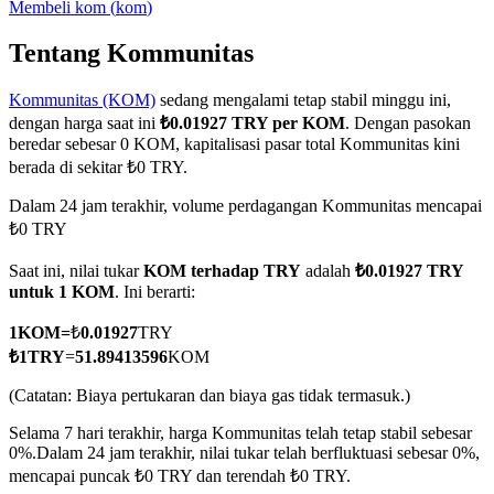
Membeli
kom
(
kom
)
Tentang Kommunitas
Kommunitas (KOM)
sedang mengalami tetap stabil minggu ini,
COIN-M Berjangka
dengan harga saat ini
₺0.01927 TRY per KOM
. Dengan pasokan
Mata Uang Kripto Berjangka
beredar sebesar 0 KOM, kapitalisasi pasar total Kommunitas kini
berada di sekitar ₺0 TRY.
Dalam 24 jam terakhir, volume perdagangan Kommunitas mencapai
TradFi
₺0 TRY
Derivatif saham, forex, logam mulia, dan komoditas
Saat ini, nilai tukar
KOM terhadap TRY
adalah
₺0.01927 TRY
untuk 1 KOM
. Ini berarti:
1
KOM
=
₺
0.01927
TRY
₺
1
TRY
=
51.89413596
KOM
(Catatan: Biaya pertukaran dan biaya gas tidak termasuk.)
Selama 7 hari terakhir, harga Kommunitas telah tetap stabil sebesar
0%.
Dalam 24 jam terakhir, nilai tukar telah berfluktuasi sebesar 0%,
mencapai puncak ₺0 TRY dan terendah ₺0 TRY.
USDC Berjangka