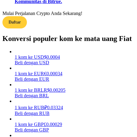
Kommunitas di Bitrue.
Menghasilkan
Mulai Perjalanan Crypto Anda Sekarang!
Daftar
Konversi populer kom ke mata uang Fiat
1
kom
ke
USD
$
0.0004
Beli dengan USD
1
kom
ke
EUR
€
0.00034
Babi Kekuatan
Beli dengan EUR
Dapatkan imbalan kompetitif setiap hari
1
kom
ke
BRL
R$
0.00205
Beli dengan BRL
1
kom
ke
RUB
₽
0.03324
Beli dengan RUB
1
kom
ke
GBP
£
0.00029
Beli dengan GBP