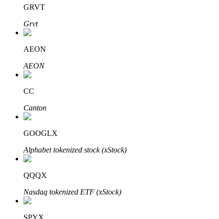
GRVT
Grvt
AEON
Mitra Bitrue
AEON
CC
Canton
GOOGLX
Alphabet tokenized stock (xStock)
Afiliasi Bitrue
Hingga 65% Komisi!
QQQX
Nasdaq tokenized ETF (xStock)
SPYX