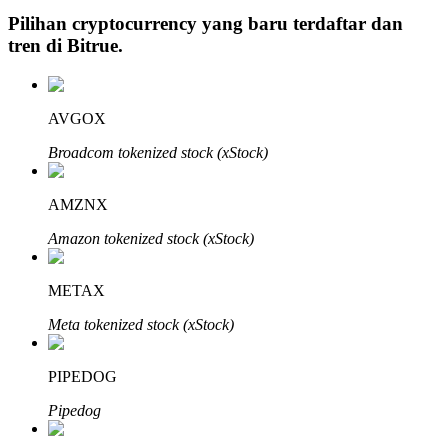
Pilihan cryptocurrency yang baru terdaftar dan
tren di
Bitrue
.
Investasi Otomatis
AVGOX
Raih keuntungan jangka panjang dan kepentingan fleksibel
Broadcom tokenized stock (xStock)
AMZNX
Amazon tokenized stock (xStock)
METAX
Meta tokenized stock (xStock)
Pelajari Staking
Pelajari tentang mendapatkan penghasilan pasif
PIPEDOG
Bitrue
AI
Pipedog