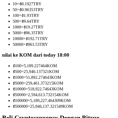
10
=
₺
0.1927
TRY
Menjadi Pedagang Salinan
50
=
₺
0.96353
TRY
Nikmati pembagian keuntungan dan komisi copy trading
100
=
₺
1.93
TRY
500
=
₺
9.64
TRY
1000
=
₺
19.27
TRY
5000
=
₺
96.35
TRY
10000
=
₺
192.71
TRY
50000
=
₺
963.53
TRY
nilai ke KOM dari today 18:00
₺
100
=
5,189.227464
KOM
Informasi
₺
500
=
25,946.137321
KOM
Analisis data besar termasuk info perdagangan, dll.
₺
1000
=
51,892.274643
KOM
₺
5000
=
259,461.373215
KOM
₺
10000
=
518,922.74643
KOM
₺
50000
=
2,594,613.732154
KOM
₺
100000
=
5,189,227.464309
KOM
₺
500000
=
25,946,137.321549
KOM
Beli Cryptocurrency Dengan Bitrue