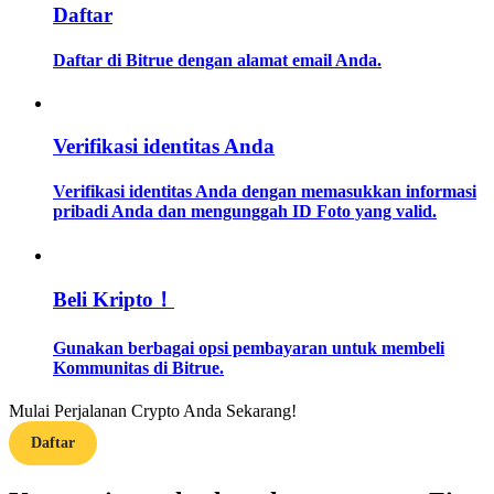
Daftar
Memandu
Daftar di Bitrue dengan alamat email Anda.
Panduan Pemula Berjangka
Verifikasi identitas Anda
Verifikasi identitas Anda dengan memasukkan informasi
pribadi Anda dan mengunggah ID Foto yang valid.
Beli Kripto！
Strategi perdagangan
Gunakan berbagai opsi pembayaran untuk membeli
Pelajari cara untuk tetap menghasilkan keuntungan
Kommunitas di Bitrue.
Mulai Perjalanan Crypto Anda Sekarang!
Daftar