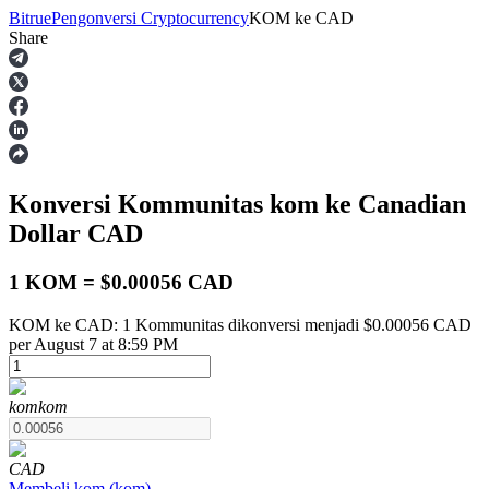
Bitrue
Pengonversi Cryptocurrency
KOM
ke
CAD
Share
Berjangka
Konversi Kommunitas
kom
ke Canadian
Dollar
CAD
1 KOM = $0.00056 CAD
KOM ke CAD: 1 Kommunitas dikonversi menjadi $0.00056 CAD
USDT Berjangka
per August 7 at 8:59 PM
Kontrak berjangka menggunakan USDT sebagai jaminannya
kom
kom
CAD
Membeli
kom
(
kom
)