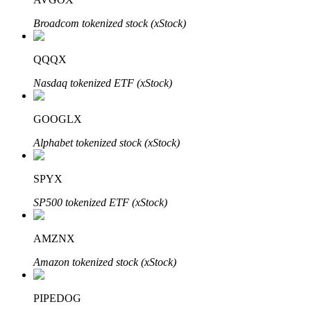
Broadcom tokenized stock (xStock)
QQQX
Investasi Otomatis
Nasdaq tokenized ETF (xStock)
Raih keuntungan jangka panjang dan kepentingan fleksibel
GOOGLX
Alphabet tokenized stock (xStock)
SPYX
SP500 tokenized ETF (xStock)
Pelajari Staking
AMZNX
Pelajari tentang mendapatkan penghasilan pasif
Amazon tokenized stock (xStock)
Bitrue
AI
PIPEDOG