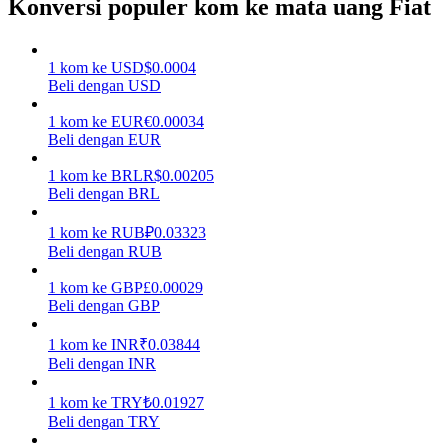
Konversi populer kom ke mata uang Fiat
Menghasilkan
1
kom
ke
USD
$
0.0004
Beli dengan USD
1
kom
ke
EUR
€
0.00034
Beli dengan EUR
1
kom
ke
BRL
R$
0.00205
Beli dengan BRL
1
kom
ke
RUB
₽
0.03323
Babi Kekuatan
Beli dengan RUB
Dapatkan imbalan kompetitif setiap hari
1
kom
ke
GBP
£
0.00029
Beli dengan GBP
1
kom
ke
INR
₹
0.03844
Beli dengan INR
1
kom
ke
TRY
₺
0.01927
Beli dengan TRY