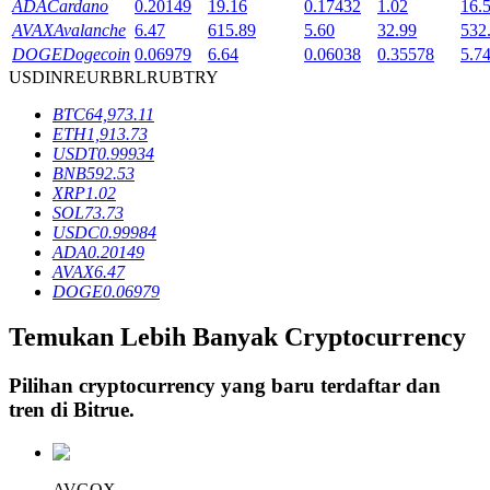
ADA
Cardano
0.20149
19.16
0.17432
1.02
16.
AVAX
Avalanche
6.47
615.89
5.60
32.99
532
DOGE
Dogecoin
0.06979
6.64
0.06038
0.35578
5.7
Penguncian BTR
USD
INR
EUR
BRL
RUB
TRY
Investasi eksklusif untuk pemegang BTR
BTC
64,973.11
ETH
1,913.73
USDT
0.99934
BNB
592.53
XRP
1.02
SOL
73.73
USDC
0.99984
ADA
0.20149
AVAX
6.47
DOGE
0.06979
Pinjaman
Temukan Lebih Banyak Cryptocurrency
Layanan pinjaman yang didukung Crypto
Pilihan cryptocurrency yang baru terdaftar dan
tren di
Bitrue
.
AVGOX