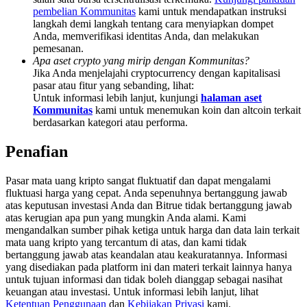
Deposit & Trade BTC to Share 25000 USDT prize pool!
pembelian Kommunitas
kami untuk mendapatkan instruksi
langkah demi langkah tentang cara menyiapkan dompet
Anda, memverifikasi identitas Anda, dan melakukan
pemesanan.
Apa aset crypto yang mirip dengan Kommunitas?
Deposit CASHCAT & Win
Jika Anda menjelajahi cryptocurrency dengan kapitalisasi
pasar atau fitur yang sebanding, lihat:
Share 500000 CASHCAT prize pool
Untuk informasi lebih lanjut, kunjungi
halaman aset
Kommunitas
kami untuk menemukan koin dan altcoin terkait
berdasarkan kategori atau performa.
Exclusive for BitMart Users
Penafian
Register & Trade to Win 500,000 USDT
Pasar mata uang kripto sangat fluktuatif dan dapat mengalami
fluktuasi harga yang cepat. Anda sepenuhnya bertanggung jawab
atas keputusan investasi Anda dan Bitrue tidak bertanggung jawab
atas kerugian apa pun yang mungkin Anda alami. Kami
Precious Metals Trading Carnival
mengandalkan sumber pihak ketiga untuk harga dan data lain terkait
mata uang kripto yang tercantum di atas, dan kami tidak
Trade Gold & Silver · 33,333 USDT Bonus
bertanggung jawab atas keandalan atau keakuratannya. Informasi
yang disediakan pada platform ini dan materi terkait lainnya hanya
untuk tujuan informasi dan tidak boleh dianggap sebagai nasihat
keuangan atau investasi. Untuk informasi lebih lanjut, lihat
Ketentuan Penggunaan
dan
Kebijakan Privasi
kami.