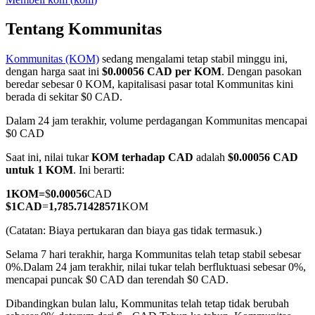
Tentang Kommunitas
Kommunitas (KOM)
sedang mengalami tetap stabil minggu ini,
COIN-M Berjangka
dengan harga saat ini
$0.00056 CAD per KOM
. Dengan pasokan
beredar sebesar 0 KOM, kapitalisasi pasar total Kommunitas kini
Mata Uang Kripto Berjangka
berada di sekitar $0 CAD.
Dalam 24 jam terakhir, volume perdagangan Kommunitas mencapai
$0 CAD
TradFi
Saat ini, nilai tukar
KOM terhadap CAD
adalah
$0.00056 CAD
Derivatif saham, forex, logam mulia, dan komoditas
untuk 1 KOM
. Ini berarti:
1
KOM
=
$
0.00056
CAD
$
1
CAD
=
1,785.71428571
KOM
(Catatan: Biaya pertukaran dan biaya gas tidak termasuk.)
Selama 7 hari terakhir, harga Kommunitas telah tetap stabil sebesar
0%.
Dalam 24 jam terakhir, nilai tukar telah berfluktuasi sebesar 0%,
mencapai puncak $0 CAD dan terendah $0 CAD.
Dibandingkan bulan lalu, Kommunitas telah tetap tidak berubah
USDC Berjangka