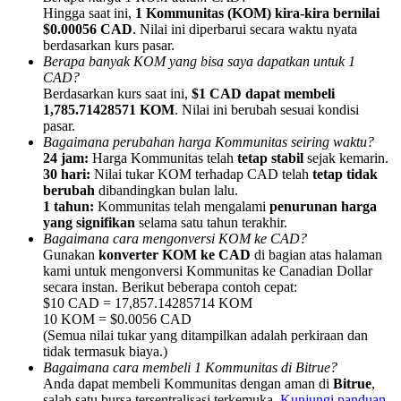
Hingga saat ini,
1 Kommunitas (KOM) kira-kira bernilai
$0.00056 CAD
. Nilai ini diperbarui secara waktu nyata
berdasarkan kurs pasar.
Berapa banyak KOM yang bisa saya dapatkan untuk 1
CAD?
Berdasarkan kurs saat ini,
$1 CAD dapat membeli
Referensi
1,785.71428571 KOM
. Nilai ini berubah sesuai kondisi
pasar.
Undang teman untuk mendapatkan imbalan tunai
Bagaimana perubahan harga Kommunitas seiring waktu?
24 jam:
Harga Kommunitas telah
tetap stabil
sejak kemarin.
BTC Welcome Rewards
30 hari:
Nilai tukar KOM terhadap CAD telah
tetap tidak
berubah
dibandingkan bulan lalu.
1 tahun:
Kommunitas telah mengalami
penurunan harga
yang signifikan
selama satu tahun terakhir.
Bagaimana cara mengonversi KOM ke CAD?
Gunakan
konverter KOM ke CAD
di bagian atas halaman
kami untuk mengonversi Kommunitas ke Canadian Dollar
secara instan. Berikut beberapa contoh cepat:
$10 CAD = 17,857.14285714 KOM
10 KOM = $0.0056 CAD
(Semua nilai tukar yang ditampilkan adalah perkiraan dan
tidak termasuk biaya.)
Bagaimana cara membeli 1 Kommunitas di Bitrue?
BTC Welcome Rewards
Anda dapat membeli Kommunitas dengan aman di
Bitrue
,
salah satu bursa tersentralisasi terkemuka.
Kunjungi panduan