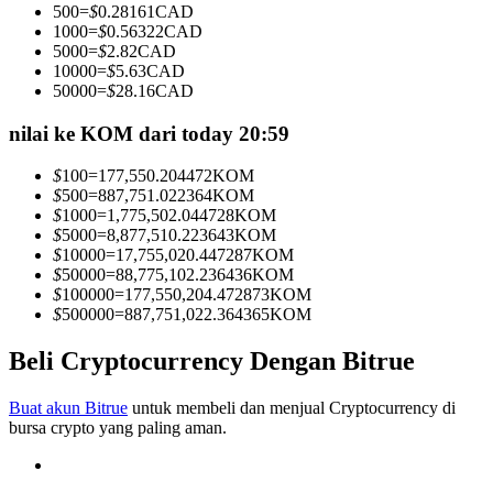
500
=
$
0.28161
CAD
Menjadi Pedagang Salinan
1000
=
$
0.56322
CAD
5000
=
$
2.82
CAD
Nikmati pembagian keuntungan dan komisi copy trading
10000
=
$
5.63
CAD
50000
=
$
28.16
CAD
nilai ke KOM dari today 20:59
$
100
=
177,550.204472
KOM
$
500
=
887,751.022364
KOM
$
1000
=
1,775,502.044728
KOM
$
5000
=
8,877,510.223643
KOM
$
10000
=
17,755,020.447287
KOM
$
50000
=
88,775,102.236436
KOM
Informasi
$
100000
=
177,550,204.472873
KOM
$
500000
=
887,751,022.364365
KOM
Analisis data besar termasuk info perdagangan, dll.
Beli Cryptocurrency Dengan Bitrue
Buat akun Bitrue
untuk membeli dan menjual Cryptocurrency di
bursa crypto yang paling aman.