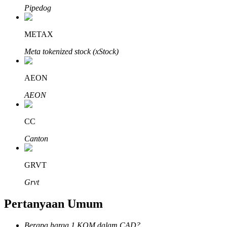
Pipedog
METAX
Meta tokenized stock (xStock)
Mitra Bitrue
AEON
AEON
CC
Canton
Afiliasi Bitrue
GRVT
Hingga 65% Komisi!
Grvt
Pertanyaan Umum
Berapa harga 1 KOM dalam CAD?