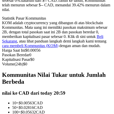
sebesar 0%.datarum dari $-- CAD.
Tahun ke tahun, Kommunitas
telah menurun sebesar $-- CAD, menandai 39.42% menurun dalam
Kontrak berjangka menggunakan USDC sebagai jaminannya
nilai.
Statistik Pasar Kommunitas
KOM adalah cryptocurrency yang dibangun di atas blockchain
Kommunitas. Mata uang ini memiliki pasokan maksimum sebesar
2B, dengan total pasokan saat ini 2B dan pasokan beredar 0,
memberikan kapitalisasi pasar sebesar 0. Klik di sini untuk
Beli
Sekarang
, atau lihat panduan langkah demi langkah kami tentang
cara membeli Kommunitas (KOM)
dengan aman dan mudah.
Harga Saat Ini
$
0.00056
Pasokan Beredar
0
Copy Trading
Kapitalisasi Pasar
$
0
Volume(24h)
$
0
Bergabunglah dengan pedagang top
Kommunitas Nilai Tukar untuk Jumlah
Berbeda
nilai ke CAD dari today 20:59
10
=
$
0.00563
CAD
50
=
$
0.02816
CAD
100
=
$
0.05632
CAD