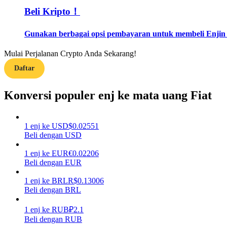
Beli Kripto！
Memandu
Gunakan berbagai opsi pembayaran untuk membeli Enjin d
Panduan Pemula Berjangka
Mulai Perjalanan Crypto Anda Sekarang!
Daftar
Konversi populer enj ke mata uang Fiat
1
enj
ke
USD
$
0.02551
Beli dengan USD
Strategi perdagangan
1
enj
ke
EUR
€
0.02206
Pelajari cara untuk tetap menghasilkan keuntungan
Beli dengan EUR
1
enj
ke
BRL
R$
0.13006
Beli dengan BRL
1
enj
ke
RUB
₽
2.1
Beli dengan RUB