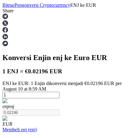
Bitrue
Pengonversi Cryptocurrency
ENJ
ke
EUR
Share
Berjangka
Konversi Enjin
enj
ke Euro
EUR
1 ENJ = €0.02196 EUR
ENJ ke EUR: 1 Enjin dikonversi menjadi €0.02196 EUR per
August 10 at 8:59 AM
USDT Berjangka
Kontrak berjangka menggunakan USDT sebagai jaminannya
enj
enj
EUR
Membeli
enj
(
enj
)