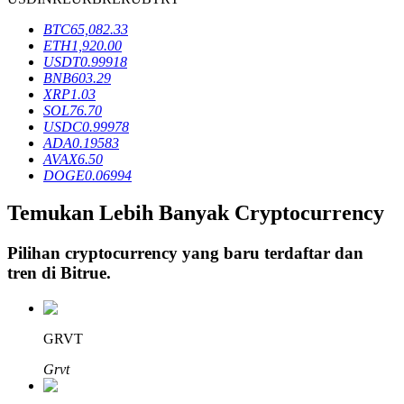
BTC
65,082.33
ETH
1,920.00
Penguncian BTR
USDT
0.99918
BNB
603.29
Investasi eksklusif untuk pemegang BTR
XRP
1.03
SOL
76.70
USDC
0.99978
ADA
0.19583
AVAX
6.50
DOGE
0.06994
Temukan Lebih Banyak Cryptocurrency
Pilihan cryptocurrency yang baru terdaftar dan
tren di
Bitrue
.
Pinjaman
Layanan pinjaman yang didukung Crypto
GRVT
Grvt