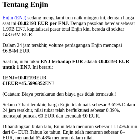
Tentang Enjin
Enjin (ENJ)
sedang mengalami tren naik minggu ini, dengan harga
saat ini
€0.02193 EUR per ENJ
. Dengan pasokan beredar sebesar
COIN-M Berjangka
1.99B ENJ, kapitalisasi pasar total Enjin kini berada di sekitar
€43.63M EUR.
Mata Uang Kripto Berjangka
Dalam 24 jam terakhir, volume perdagangan Enjin mencapai
€6.84M EUR
Saat ini, nilai tukar
ENJ terhadap EUR
adalah
€0.02193 EUR
TradFi
untuk 1 ENJ
. Ini berarti:
Derivatif saham, forex, logam mulia, dan komoditas
1
ENJ
=
€
0.02193
EUR
€
1
EUR
=
45.5996352
ENJ
(Catatan: Biaya pertukaran dan biaya gas tidak termasuk.)
Selama 7 hari terakhir, harga Enjin telah naik sebesar 3.65%.
Dalam
24 jam terakhir, nilai tukar telah berfluktuasi sebesar 0.39%,
mencapai puncak €0 EUR dan terendah €0 EUR.
Dibandingkan bulan lalu, Enjin telah menurun sebesar 11.14%.turun
dari €-- EUR.
Tahun ke tahun, Enjin telah menurun sebesar €--
USDC Berjangka
EUR, menandai 65.48% menurun dalam nilai.