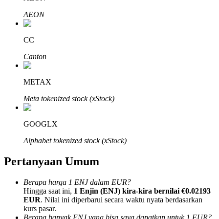
AEON
CC
Canton
Mitra Bitrue
METAX
Meta tokenized stock (xStock)
GOOGLX
Alphabet tokenized stock (xStock)
Afiliasi Bitrue
Pertanyaan Umum
Hingga 65% Komisi!
Berapa harga 1 ENJ dalam EUR?
Hingga saat ini,
1 Enjin (ENJ) kira-kira bernilai €0.02193
EUR
. Nilai ini diperbarui secara waktu nyata berdasarkan
kurs pasar.
Berapa banyak ENJ yang bisa saya dapatkan untuk 1 EUR?