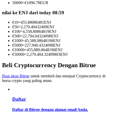
50000
=
€
1096.78
EUR
Menjadi Pedagang Salinan
nilai ke ENJ dari today 08:59
Nikmati pembagian keuntungan dan komisi copy trading
€
10
=
455.88086481
ENJ
€
50
=
2,279.40432409
ENJ
€
100
=
4,558.80864819
ENJ
€
500
=
22,794.04324098
ENJ
€
1000
=
45,588.08648196
ENJ
€
5000
=
227,940.4324098
ENJ
€
10000
=
455,880.8648196
ENJ
€
50000
=
2,279,404.32409803
ENJ
Beli Cryptocurrency Dengan Bitrue
Informasi
Analisis data besar termasuk info perdagangan, dll.
Buat akun Bitrue
untuk membeli dan menjual Cryptocurrency di
bursa crypto yang paling aman.
Daftar
Daftar di Bitrue dengan alamat email Anda.