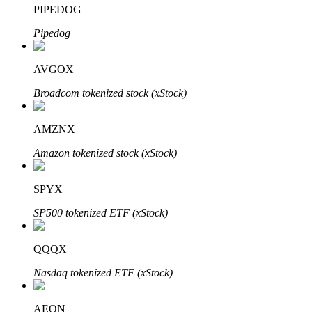
PIPEDOG
Pipedog
Investasi Otomatis
AVGOX
Raih keuntungan jangka panjang dan kepentingan fleksibel
Broadcom tokenized stock (xStock)
AMZNX
Amazon tokenized stock (xStock)
SPYX
SP500 tokenized ETF (xStock)
Pelajari Staking
QQQX
Pelajari tentang mendapatkan penghasilan pasif
Nasdaq tokenized ETF (xStock)
Bitrue
AI
AEON