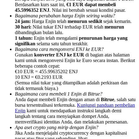
Berdasarkan kurs saat ini,
€1 EUR dapat membeli
45.5996352 ENJ
. Nilai ini berubah sesuai kondisi pasar.
Bagaimana perubahan harga Enjin seiring waktu?
24 jam:
Harga Enjin telah
menurun sedikit
sejak kemarin.
30 hari:
Nilai tukar ENJ terhadap EUR telah
menurun
dibandingkan bulan lalu.
Referensi
1 tahun:
Enjin telah mengalami
penurunan harga yang
signifikan
selama satu tahun terakhir.
Undang teman untuk mendapatkan imbalan tunai
Bagaimana cara mengonversi ENJ ke EUR?
Gunakan
konverter ENJ ke EUR
di bagian atas halaman
BTC Welcome Rewards
kami untuk mengonversi Enjin ke Euro secara instan. Berikut
beberapa contoh cepat:
€10 EUR = 455.99635202 ENJ
10 ENJ = €0.2193 EUR
(Semua nilai tukar yang ditampilkan adalah perkiraan dan
tidak termasuk biaya.)
Bagaimana cara membeli 1 Enjin di Bitrue?
Anda dapat membeli Enjin dengan aman di
Bitrue
, salah satu
bursa tersentralisasi terkemuka.
Kunjungi panduan pembelian
Enjin
kami untuk mendapatkan instruksi langkah demi
langkah tentang cara menyiapkan dompet Anda,
memverifikasi identitas Anda, dan melakukan pemesanan.
Apa aset crypto yang mirip dengan Enjin?
BTC Welcome Rewards
Jika Anda menjelajahi cryptocurrency dengan kapitalisasi
pasar atau fitur yang sebanding, lihat: