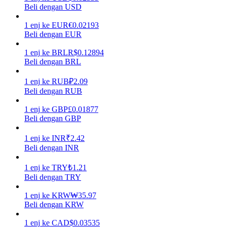
Beli dengan USD
Menghasilkan
1
enj
ke
EUR
€
0.02193
Beli dengan EUR
1
enj
ke
BRL
R$
0.12894
Beli dengan BRL
1
enj
ke
RUB
₽
2.09
Beli dengan RUB
1
enj
ke
GBP
£
0.01877
Beli dengan GBP
Babi Kekuatan
1
enj
ke
INR
₹
2.42
Dapatkan imbalan kompetitif setiap hari
Beli dengan INR
1
enj
ke
TRY
₺
1.21
Beli dengan TRY
1
enj
ke
KRW
₩
35.97
Beli dengan KRW
1
enj
ke
CAD
$
0.03535