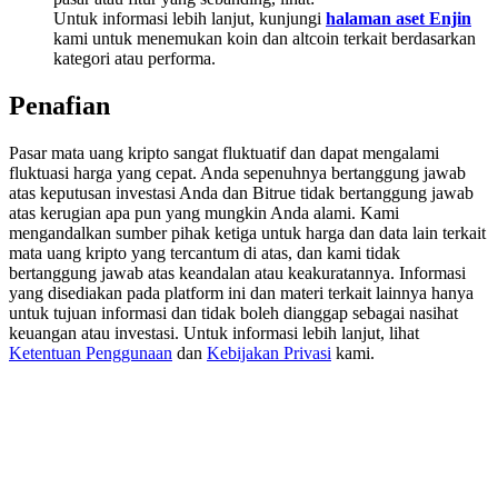
Deposit & Trade BTC to Share 25000 USDT prize pool!
Untuk informasi lebih lanjut, kunjungi
halaman aset Enjin
kami untuk menemukan koin dan altcoin terkait berdasarkan
kategori atau performa.
Penafian
Deposit CASHCAT & Win
Share 500000 CASHCAT prize pool
Pasar mata uang kripto sangat fluktuatif dan dapat mengalami
fluktuasi harga yang cepat. Anda sepenuhnya bertanggung jawab
atas keputusan investasi Anda dan Bitrue tidak bertanggung jawab
atas kerugian apa pun yang mungkin Anda alami. Kami
mengandalkan sumber pihak ketiga untuk harga dan data lain terkait
Exclusive for BitMart Users
mata uang kripto yang tercantum di atas, dan kami tidak
bertanggung jawab atas keandalan atau keakuratannya. Informasi
Register & Trade to Win 500,000 USDT
yang disediakan pada platform ini dan materi terkait lainnya hanya
untuk tujuan informasi dan tidak boleh dianggap sebagai nasihat
keuangan atau investasi. Untuk informasi lebih lanjut, lihat
Ketentuan Penggunaan
dan
Kebijakan Privasi
kami.
Precious Metals Trading Carnival
Trade Gold & Silver · 33,333 USDT Bonus