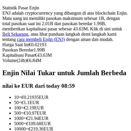
Kontrak berjangka menggunakan USDC sebagai jaminannya
Statistik Pasar Enjin
ENJ adalah cryptocurrency yang dibangun di atas blockchain Enjin.
Mata uang ini memiliki pasokan maksimum sebesar 1B, dengan
total pasokan saat ini 2.01B dan pasokan beredar 1.99B,
memberikan kapitalisasi pasar sebesar 43.63M. Klik di sini untuk
Beli Sekarang
, atau lihat panduan langkah demi langkah kami
tentang
cara membeli Enjin (ENJ)
dengan aman dan mudah.
Harga Saat Ini
€
0.02193
Pasokan Beredar
1.99B
Kapitalisasi Pasar
€
43.63M
Volume(24h)
€
6.84M
Copy Trading
Enjin Nilai Tukar untuk Jumlah Berbeda
Bergabunglah dengan pedagang top
nilai ke EUR dari today 08:59
10
=
€
0.21935
EUR
50
=
€
1.1
EUR
100
=
€
2.19
EUR
500
=
€
10.97
EUR
1000
=
€
21.94
EUR
5000
=
€
109.68
EUR
10000
=
€
219.36
EUR