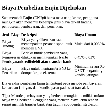
Biaya Pembelian Enjin Dijelaskan
Penguncian BTR
Saat membeli
Enjin (ENJ)
di bursa mata uang kripto, pengguna
mungkin akan menemui beberapa jenis biaya terkait trading,
Investasi eksklusif untuk pemegang BTR
pemrosesan pembayaran, dan penarikan.
Jenis Biaya
Deskripsi
Biaya Umum
Biaya yang dikenakan saat
Biaya
menempatkan pesanan spot untuk
Mulai dari 0,0089%
Trading
membeli ENJ.
Biaya
Berlaku untuk pembelian yang
Pemrosesan
dilakukan menggunakan
kartu
0,45%-3,03%
Pembayaran
kredit/debit atau transfer bank
.
Minimum setara 0,5
Biaya
Biaya untuk mentransfer ENJ ke
USDT, tergantung
Pinjaman
Penarikan
dompet kripto eksternal.
kondisi jaringan
Layanan pinjaman yang didukung Crypto
Biaya akhir pembelian Enjin tergantung pada metode pembayaran,
kemacetan jaringan, dan kondisi pasar pada saat transaksi.
Tips:
Metode pembayaran yang berbeda mungkin memiliki struktur
biaya yang berbeda. Pengguna yang mencari biaya lebih rendah
sering memilih transfer bank atau trading spot dengan stablecoin