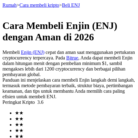
Rumah
>
Cara membeli kripto
>
Beli ENJ
Cara Membeli Enjin (ENJ)
Berjangka
dengan Aman di 2026
Membeli
Enjin (ENJ)
cepat dan aman saat menggunakan pertukaran
cryptocurrency terpercaya. Pada
Bitrue
, Anda dapat membeli Enjin
dalam hitungan menit dengan pembelian minimum $1, sambil
mengakses lebih dari 1200 cryptocurrency dan berbagai pilihan
pembayaran global.
Panduan ini menjelaskan cara membeli Enjin langkah demi langkah,
termasuk metode pembayaran terbaik, struktur biaya, pertimbangan
keamanan, dan tips untuk membantu Anda memilih cara paling
USDT Berjangka
efisien untuk membeli ENJ.
Peringkat Kripto
3.6
Kontrak berjangka menggunakan USDT sebagai jaminannya
★
★
★
★
★
★
★
★
★
★