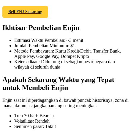
Beli ENJ Sekarang
Ikhtisar Pembelian Enjin
COIN-M Berjangka
Mata Uang Kripto Berjangka
Estimasi Waktu Pembelian
:
~3 menit
Jumlah Pembelian Minimum
:
$1
Metode Pembayaran
:
Kartu Kredit/Debit, Transfer Bank,
Apple Pay, Google Pay, Dompet Kripto
TradFi
Ketersediaan
:
Didukung di sebagian besar negara dan
wilayah di seluruh dunia
Derivatif saham, forex, logam mulia, dan komoditas
Apakah Sekarang Waktu yang Tepat
untuk Membeli Enjin
Enjin saat ini diperdagangkan di bawah puncak historisnya, zona di
mana akumulasi jangka panjang sering meningkat.
Tren 30 hari
:
Bearish
Volatilitas
:
Rendah
Sentimen pasar
:
Takut
USDC Berjangka