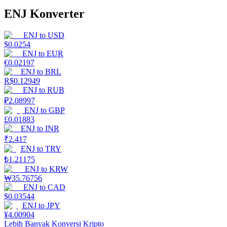
ENJ Konverter
ENJ
to
USD
$
0.0254
ENJ
to
EUR
€
0.02197
ENJ
to
BRL
R$
0.12949
ENJ
to
RUB
₽
2.08997
ENJ
to
GBP
£
0.01883
ENJ
to
INR
₹
2.417
ENJ
to
TRY
₺
1.21175
ENJ
to
KRW
₩
35.76756
ENJ
to
CAD
$
0.03544
ENJ
to
JPY
¥
4.00904
Lebih Banyak Konversi Kripto