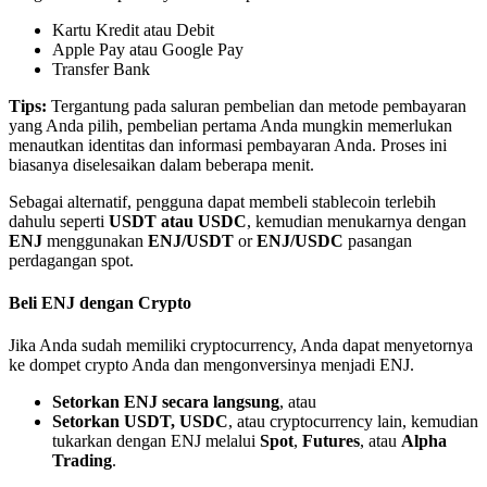
Kartu Kredit atau Debit
Apple Pay atau Google Pay
Transfer Bank
Tips:
Tergantung pada saluran pembelian dan metode pembayaran
yang Anda pilih, pembelian pertama Anda mungkin memerlukan
Mitra Bitrue
menautkan identitas dan informasi pembayaran Anda. Proses ini
biasanya diselesaikan dalam beberapa menit.
Sebagai alternatif, pengguna dapat membeli stablecoin terlebih
dahulu seperti
USDT atau USDC
, kemudian menukarnya dengan
ENJ
menggunakan
ENJ/USDT
or
ENJ/USDC
pasangan
perdagangan spot.
Beli ENJ dengan Crypto
Jika Anda sudah memiliki cryptocurrency, Anda dapat menyetornya
Afiliasi Bitrue
ke dompet crypto Anda dan mengonversinya menjadi ENJ.
Hingga 65% Komisi!
Setorkan ENJ secara langsung
, atau
Setorkan USDT, USDC
, atau cryptocurrency lain, kemudian
tukarkan dengan ENJ melalui
Spot
,
Futures
, atau
Alpha
Trading
.