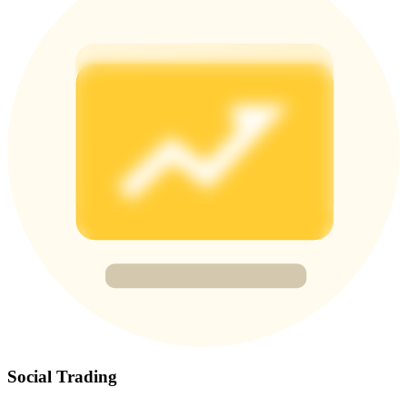
Deposit & Trade BTC to Share 25000 USDT prize pool!
Deposit CASHCAT & Win
Share 500000 CASHCAT prize pool
Exclusive for BitMart Users
Register & Trade to Win 500,000 USDT
Precious Metals Trading Carnival
Trade Gold & Silver · 33,333 USDT Bonus
Social Trading