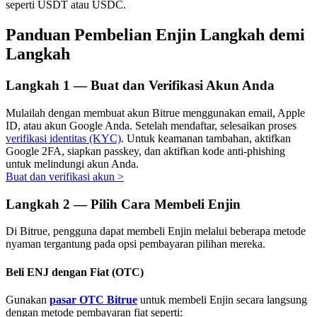
seperti USDT atau USDC.
Panduan Pembelian Enjin Langkah demi
Langkah
Investasi Otomatis
Langkah
1 —
Buat dan Verifikasi Akun Anda
Raih keuntungan jangka panjang dan kepentingan fleksibel
Mulailah dengan membuat akun Bitrue menggunakan email, Apple
ID, atau akun Google Anda. Setelah mendaftar, selesaikan proses
verifikasi identitas (KYC)
. Untuk keamanan tambahan, aktifkan
Google 2FA, siapkan passkey, dan aktifkan kode anti-phishing
untuk melindungi akun Anda.
Buat dan verifikasi akun
>
Langkah
2 —
Pilih Cara Membeli Enjin
Di Bitrue, pengguna dapat membeli Enjin melalui beberapa metode
Pelajari Staking
nyaman tergantung pada opsi pembayaran pilihan mereka.
Pelajari tentang mendapatkan penghasilan pasif
Beli ENJ dengan Fiat (OTC)
Bitrue
AI
Gunakan
pasar OTC Bitrue
untuk membeli Enjin secara langsung
dengan metode pembayaran fiat seperti: