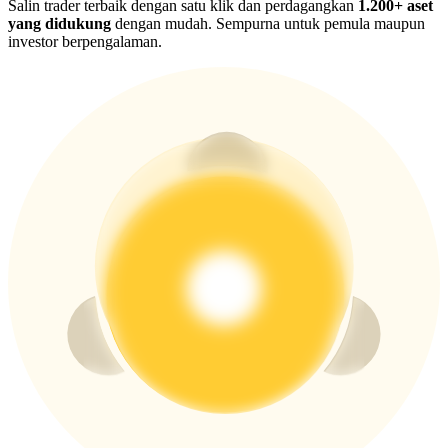
USDT New User Exclusive 10% APR
Salin trader terbaik dengan satu klik dan perdagangkan
1.200+ aset
yang didukung
dengan mudah. Sempurna untuk pemula maupun
USDT Flexible Staking | Daily Rewards
investor berpengalaman.
BTC New User Exclusive: 6.5% APR
BTC Flexible Staking | Daily Rewards
Lebih Banyak Acara
Menangkan Hadiah dan Hadiah Eksklusif
Pusat Hadiah