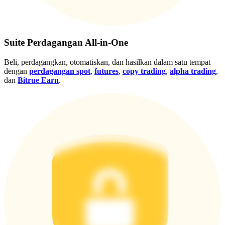
Gabung
Mendaftar
Suite Perdagangan All-in-One
Beli, perdagangkan, otomatiskan, dan hasilkan dalam satu tempat
dengan
perdagangan spot
,
futures
,
copy trading
,
alpha trading
,
dan
Bitrue Earn
.