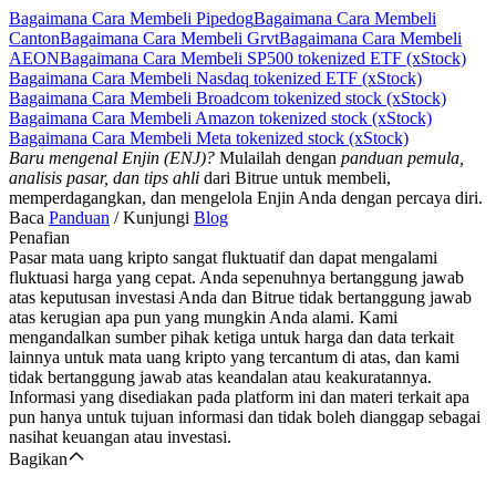
Bagaimana Cara Membeli Pipedog
Bagaimana Cara Membeli
Canton
Bagaimana Cara Membeli Grvt
Bagaimana Cara Membeli
AEON
Bagaimana Cara Membeli SP500 tokenized ETF (xStock)
Bagaimana Cara Membeli Nasdaq tokenized ETF (xStock)
Bagaimana Cara Membeli Broadcom tokenized stock (xStock)
Bagaimana Cara Membeli Amazon tokenized stock (xStock)
Bagaimana Cara Membeli Meta tokenized stock (xStock)
Baru mengenal Enjin (ENJ)?
Mulailah dengan
panduan pemula,
analisis pasar, dan tips ahli
dari Bitrue untuk membeli,
memperdagangkan, dan mengelola Enjin Anda dengan percaya diri.
Baca
Panduan
/ Kunjungi
Blog
Penafian
Pasar mata uang kripto sangat fluktuatif dan dapat mengalami
fluktuasi harga yang cepat. Anda sepenuhnya bertanggung jawab
atas keputusan investasi Anda dan Bitrue tidak bertanggung jawab
atas kerugian apa pun yang mungkin Anda alami. Kami
mengandalkan sumber pihak ketiga untuk harga dan data terkait
lainnya untuk mata uang kripto yang tercantum di atas, dan kami
tidak bertanggung jawab atas keandalan atau keakuratannya.
Informasi yang disediakan pada platform ini dan materi terkait apa
pun hanya untuk tujuan informasi dan tidak boleh dianggap sebagai
nasihat keuangan atau investasi.
Bagikan