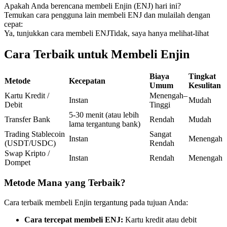
Apakah Anda berencana membeli Enjin (ENJ) hari ini?
Kontrak berjangka menggunakan USDC sebagai jaminannya
Temukan cara pengguna lain membeli ENJ dan mulailah dengan
cepat:
Ya, tunjukkan cara membeli ENJ
Tidak, saya hanya melihat-lihat
Cara Terbaik untuk Membeli Enjin
Biaya
Tingkat
Metode
Kecepatan
Umum
Kesulitan
Kartu Kredit /
Menengah–
Instan
Mudah
Debit
Tinggi
Copy Trading
5-30 menit (atau lebih
Transfer Bank
Rendah
Mudah
lama tergantung bank)
Bergabunglah dengan pedagang top
Trading Stablecoin
Sangat
Instan
Menengah
(USDT/USDC)
Rendah
Swap Kripto /
Instan
Rendah
Menengah
Dompet
Metode Mana yang Terbaik?
Cara terbaik membeli Enjin tergantung pada tujuan Anda:
Cara tercepat membeli ENJ:
Kartu kredit atau debit