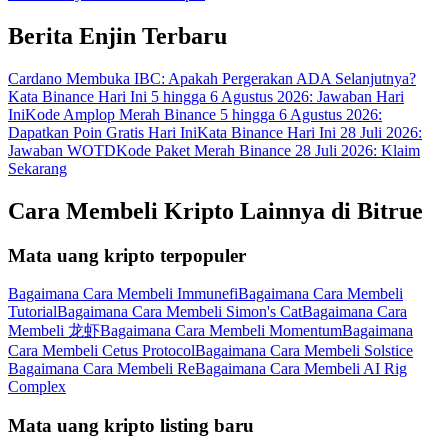
Berita Enjin Terbaru
Cardano Membuka IBC: Apakah Pergerakan ADA Selanjutnya?
Kata Binance Hari Ini 5 hingga 6 Agustus 2026: Jawaban Hari
Ini
Kode Amplop Merah Binance 5 hingga 6 Agustus 2026:
Dapatkan Poin Gratis Hari Ini
Kata Binance Hari Ini 28 Juli 2026:
Jawaban WOTD
Kode Paket Merah Binance 28 Juli 2026: Klaim
Sekarang
Cara Membeli Kripto Lainnya di Bitrue
Mata uang kripto terpopuler
Bagaimana Cara Membeli Immunefi
Bagaimana Cara Membeli
Tutorial
Bagaimana Cara Membeli Simon's Cat
Bagaimana Cara
Membeli 龙虾
Bagaimana Cara Membeli Momentum
Bagaimana
Cara Membeli Cetus Protocol
Bagaimana Cara Membeli Solstice
Bagaimana Cara Membeli Re
Bagaimana Cara Membeli AI Rig
Complex
Mata uang kripto listing baru