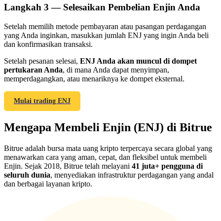
Langkah
3 —
Selesaikan Pembelian Enjin Anda
Setelah memilih metode pembayaran atau pasangan perdagangan
yang Anda inginkan, masukkan jumlah ENJ yang ingin Anda beli
dan konfirmasikan transaksi.
Referensi
Setelah pesanan selesai,
ENJ Anda akan muncul di dompet
pertukaran Anda
, di mana Anda dapat menyimpan,
Undang teman untuk mendapatkan imbalan tunai
memperdagangkan, atau menariknya ke dompet eksternal.
BTC Welcome Rewards
Mulai trading ENJ
Mengapa Membeli Enjin (ENJ) di Bitrue
Bitrue adalah bursa mata uang kripto terpercaya secara global yang
menawarkan cara yang aman, cepat, dan fleksibel untuk membeli
Enjin. Sejak 2018, Bitrue telah melayani
41 juta+ pengguna di
seluruh dunia
, menyediakan infrastruktur perdagangan yang andal
dan berbagai layanan kripto.
BTC Welcome Rewards