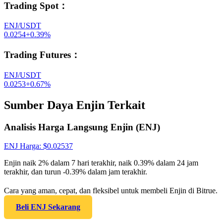
Trading Spot
：
ENJ/USDT
0.0254
+
0.39
%
Trading Futures
：
ENJ/USDT
0.0253
+
0.67
%
Sumber Daya Enjin Terkait
Analisis Harga Langsung Enjin (ENJ)
ENJ
Harga
: $
0.02537
Enjin naik 2% dalam 7 hari terakhir, naik 0.39% dalam 24 jam
terakhir, dan turun -0.39% dalam jam terakhir.
Cara yang aman, cepat, dan fleksibel untuk membeli Enjin di Bitrue.
Beli ENJ Sekarang