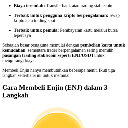
Menjadi Pedagang Salinan
Biaya terendah:
Transfer bank atau trading stablecoin
Nikmati pembagian keuntungan dan komisi copy trading
Terbaik untuk pengguna kripto berpengalaman:
Swap
kripto atau trading spot
Terbaik untuk pemula:
Pembayaran kartu melalui bursa
tepercaya
Sebagian besar pengguna memulai dengan
pembelian kartu untuk
kemudahan
, sementara trader berpengalaman sering memilih
pasangan trading stablecoin seperti ENJ/USDT
untuk
mengurangi biaya.
Membeli Enjin hanya membutuhkan beberapa menit. Ikuti tiga
Informasi
langkah sederhana ini untuk memulai.
Analisis data besar termasuk info perdagangan, dll.
Cara Membeli Enjin (ENJ) dalam 3
Langkah