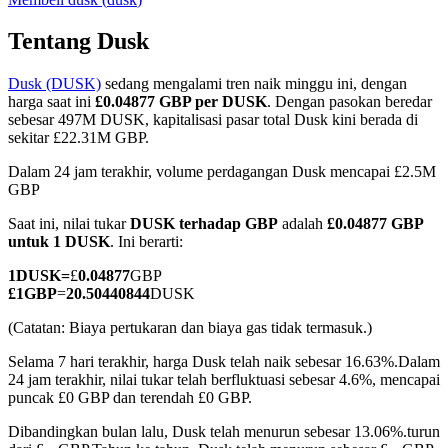
Tentang Dusk
Dusk (DUSK)
sedang mengalami tren naik minggu ini, dengan
COIN-M Berjangka
harga saat ini
£0.04877 GBP per DUSK
. Dengan pasokan beredar
sebesar 497M DUSK, kapitalisasi pasar total Dusk kini berada di
Mata Uang Kripto Berjangka
sekitar £22.31M GBP.
Dalam 24 jam terakhir, volume perdagangan Dusk mencapai £2.5M
GBP
TradFi
Saat ini, nilai tukar
DUSK terhadap GBP
adalah
£0.04877 GBP
Derivatif saham, forex, logam mulia, dan komoditas
untuk 1 DUSK
. Ini berarti:
1
DUSK
=
£
0.04877
GBP
£
1
GBP
=
20.50440844
DUSK
(Catatan: Biaya pertukaran dan biaya gas tidak termasuk.)
Selama 7 hari terakhir, harga Dusk telah naik sebesar 16.63%.
Dalam
24 jam terakhir, nilai tukar telah berfluktuasi sebesar 4.6%, mencapai
puncak £0 GBP dan terendah £0 GBP.
Dibandingkan bulan lalu, Dusk telah menurun sebesar 13.06%.turun
USDC Berjangka