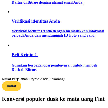
Daftar di Bitrue dengan alamat email Anda.
Memandu
Panduan Pemula Berjangka
Verifikasi identitas Anda
Verifikasi identitas Anda dengan memasukkan informasi
pribadi Anda dan mengunggah ID Foto yang valid.
Beli Kripto！
Gunakan berbagai opsi pembayaran untuk membeli
Strategi perdagangan
Dusk di Bitrue.
Pelajari cara untuk tetap menghasilkan keuntungan
Mulai Perjalanan Crypto Anda Sekarang!
Daftar
Konversi populer dusk ke mata uang Fiat