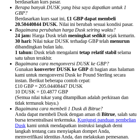
berdasarkan kurs pasar.
Berapa banyak DUSK yang bisa saya dapatkan untuk 1
GBP?
Berdasarkan kurs saat ini,
£1 GBP dapat membeli
20.50440844 DUSK
. Nilai ini berubah sesuai kondisi pasar.
Bagaimana perubahan harga Dusk seiring waktu?
24 jam:
Harga Dusk telah
meningkat sedikit
sejak kemarin.
Referensi
30 hari:
Nilai tukar DUSK terhadap GBP telah
menurun
Undang teman untuk mendapatkan imbalan tunai
dibandingkan bulan lalu.
1 tahun:
Dusk telah mengalami
tetap relatif stabil
selama
BTC Welcome Rewards
satu tahun terakhir.
Bagaimana cara mengonversi DUSK ke GBP?
Gunakan
konverter DUSK ke GBP
di bagian atas halaman
kami untuk mengonversi Dusk ke Pound Sterling secara
instan. Berikut beberapa contoh cepat:
£10 GBP = 205.04408447 DUSK
10 DUSK = £0.4877 GBP
(Semua nilai tukar yang ditampilkan adalah perkiraan dan
tidak termasuk biaya.)
Bagaimana cara membeli 1 Dusk di Bitrue?
Anda dapat membeli Dusk dengan aman di
Bitrue
, salah satu
bursa tersentralisasi terkemuka.
Kunjungi panduan pembelian
Dusk
kami untuk mendapatkan instruksi langkah demi
langkah tentang cara menyiapkan dompet Anda,
BTC Welcome Rewards
memverifikasi identitas Anda, dan melakukan pemesanan.