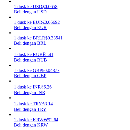
1
dusk
ke
USD
$
0.0658
Menghasilkan
Beli dengan USD
1
dusk
ke
EUR
€
0.05692
Beli dengan EUR
1
dusk
ke
BRL
R$
0.33541
Beli dengan BRL
1
dusk
ke
RUB
₽
5.41
Beli dengan RUB
1
dusk
ke
GBP
£
0.04877
Babi Kekuatan
Beli dengan GBP
Dapatkan imbalan kompetitif setiap hari
1
dusk
ke
INR
₹
6.26
Beli dengan INR
1
dusk
ke
TRY
₺
3.14
Beli dengan TRY
1
dusk
ke
KRW
₩
92.64
Beli dengan KRW