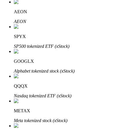
AEON
AEON
Investasi Otomatis
Raih keuntungan jangka panjang dan kepentingan fleksibel
SPYX
SP500 tokenized ETF (xStock)
GOOGLX
Alphabet tokenized stock (xStock)
QQQX
Pelajari Staking
Nasdaq tokenized ETF (xStock)
Pelajari tentang mendapatkan penghasilan pasif
METAX
Bitrue
AI
Meta tokenized stock (xStock)