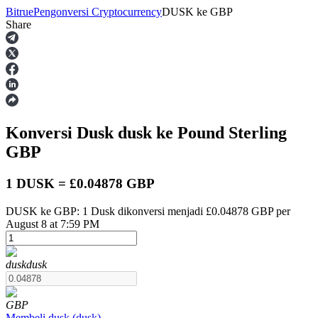
Bitrue
Pengonversi Cryptocurrency
DUSK
ke
GBP
Share
Berjangka
Konversi Dusk
dusk
ke Pound Sterling
GBP
1 DUSK = £0.04878 GBP
DUSK ke GBP: 1 Dusk dikonversi menjadi £0.04878 GBP per
USDT Berjangka
August 8 at 7:59 PM
Kontrak berjangka menggunakan USDT sebagai jaminannya
dusk
dusk
GBP
Membeli
dusk
(
dusk
)