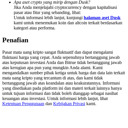
Apa aset crypto yang mirip dengan Dusk?
Deposit & Trade BTC to Share 25000 USDT prize pool!
Jika Anda menjelajahi cryptocurrency dengan kapitalisasi
pasar atau fitur yang sebanding, lihat:
Untuk informasi lebih lanjut, kunjungi
halaman aset Dusk
kami untuk menemukan koin dan altcoin terkait berdasarkan
Deposit CASHCAT & Win
kategori atau performa.
Share 500000 CASHCAT prize pool
Penafian
Pasar mata uang kripto sangat fluktuatif dan dapat mengalami
fluktuasi harga yang cepat. Anda sepenuhnya bertanggung jawab
Exclusive for BitMart Users
atas keputusan investasi Anda dan Bitrue tidak bertanggung jawab
atas kerugian apa pun yang mungkin Anda alami. Kami
Register & Trade to Win 500,000 USDT
mengandalkan sumber pihak ketiga untuk harga dan data lain terkait
mata uang kripto yang tercantum di atas, dan kami tidak
bertanggung jawab atas keandalan atau keakuratannya. Informasi
yang disediakan pada platform ini dan materi terkait lainnya hanya
untuk tujuan informasi dan tidak boleh dianggap sebagai nasihat
Precious Metals Trading Carnival
keuangan atau investasi. Untuk informasi lebih lanjut, lihat
Ketentuan Penggunaan
dan
Kebijakan Privasi
kami.
Trade Gold & Silver · 33,333 USDT Bonus