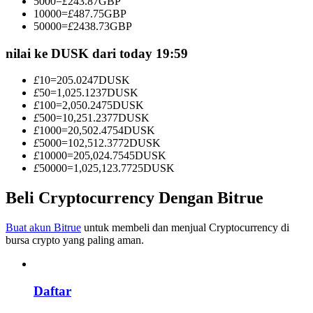
5000
=
£
243.87
GBP
Menjadi Pedagang Salinan
10000
=
£
487.75
GBP
50000
=
£
2438.73
GBP
Nikmati pembagian keuntungan dan komisi copy trading
nilai ke DUSK dari today 19:59
£
10
=
205.0247
DUSK
£
50
=
1,025.1237
DUSK
£
100
=
2,050.2475
DUSK
£
500
=
10,251.2377
DUSK
£
1000
=
20,502.4754
DUSK
£
5000
=
102,512.3772
DUSK
£
10000
=
205,024.7545
DUSK
£
50000
=
1,025,123.7725
DUSK
Informasi
Beli Cryptocurrency Dengan Bitrue
Analisis data besar termasuk info perdagangan, dll.
Buat akun Bitrue
untuk membeli dan menjual Cryptocurrency di
bursa crypto yang paling aman.
Daftar