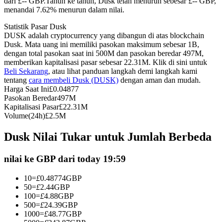
dari £-- GBP.
Tahun ke tahun, Dusk telah menurun sebesar £-- GBP,
menandai 7.62% menurun dalam nilai.
Kontrak berjangka menggunakan USDC sebagai jaminannya
Statistik Pasar Dusk
DUSK adalah cryptocurrency yang dibangun di atas blockchain
Dusk. Mata uang ini memiliki pasokan maksimum sebesar 1B,
dengan total pasokan saat ini 500M dan pasokan beredar 497M,
memberikan kapitalisasi pasar sebesar 22.31M. Klik di sini untuk
Beli Sekarang
, atau lihat panduan langkah demi langkah kami
tentang
cara membeli Dusk (DUSK)
dengan aman dan mudah.
Harga Saat Ini
£
0.04877
Pasokan Beredar
497M
Kapitalisasi Pasar
£
22.31M
Copy Trading
Volume(24h)
£
2.5M
Bergabunglah dengan pedagang top
Dusk Nilai Tukar untuk Jumlah Berbeda
nilai ke GBP dari today 19:59
10
=
£
0.48774
GBP
50
=
£
2.44
GBP
100
=
£
4.88
GBP
500
=
£
24.39
GBP
1000
=
£
48.77
GBP