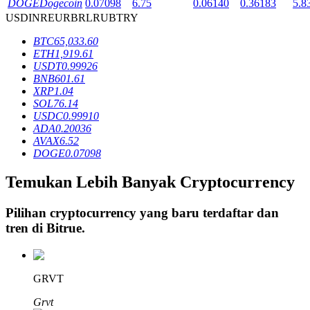
DOGE
Dogecoin
0.07098
6.75
0.06140
0.36183
5.8
USD
INR
EUR
BRL
RUB
TRY
BTC
65,033.60
Penguncian BTR
ETH
1,919.61
USDT
0.99926
Investasi eksklusif untuk pemegang BTR
BNB
601.61
XRP
1.04
SOL
76.14
USDC
0.99910
ADA
0.20036
AVAX
6.52
DOGE
0.07098
Temukan Lebih Banyak Cryptocurrency
Pinjaman
Pilihan cryptocurrency yang baru terdaftar dan
tren di
Bitrue
.
Layanan pinjaman yang didukung Crypto
GRVT
Grvt