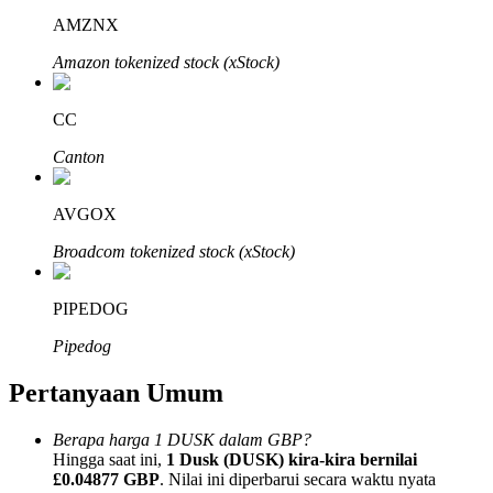
AMZNX
Amazon tokenized stock (xStock)
CC
Mitra Bitrue
Canton
AVGOX
Broadcom tokenized stock (xStock)
PIPEDOG
Pipedog
Afiliasi Bitrue
Pertanyaan Umum
Hingga 65% Komisi!
Berapa harga 1 DUSK dalam GBP?
Hingga saat ini,
1 Dusk (DUSK) kira-kira bernilai
£0.04877 GBP
. Nilai ini diperbarui secara waktu nyata