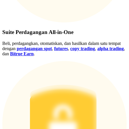
Gabung
Mendaftar
Suite Perdagangan All-in-One
Beli, perdagangkan, otomatiskan, dan hasilkan dalam satu tempat
dengan
perdagangan spot
,
futures
,
copy trading
,
alpha trading
,
dan
Bitrue Earn
.