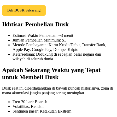
Beli DUSK Sekarang
Ikhtisar Pembelian Dusk
COIN-M Berjangka
Mata Uang Kripto Berjangka
Estimasi Waktu Pembelian
:
~3 menit
Jumlah Pembelian Minimum
:
$1
Metode Pembayaran
:
Kartu Kredit/Debit, Transfer Bank,
Apple Pay, Google Pay, Dompet Kripto
TradFi
Ketersediaan
:
Didukung di sebagian besar negara dan
wilayah di seluruh dunia
Derivatif saham, forex, logam mulia, dan komoditas
Apakah Sekarang Waktu yang Tepat
untuk Membeli Dusk
Dusk saat ini diperdagangkan di bawah puncak historisnya, zona di
mana akumulasi jangka panjang sering meningkat.
Tren 30 hari
:
Bearish
Volatilitas
:
Rendah
Sentimen pasar
:
Ketakutan Ekstrem
USDC Berjangka