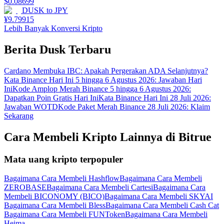
$
0.08699
DUSK
to
JPY
¥
9.79915
Lebih Banyak Konversi Kripto
Berita Dusk Terbaru
Cardano Membuka IBC: Apakah Pergerakan ADA Selanjutnya?
Kata Binance Hari Ini 5 hingga 6 Agustus 2026: Jawaban Hari
Ini
Kode Amplop Merah Binance 5 hingga 6 Agustus 2026:
Dapatkan Poin Gratis Hari Ini
Kata Binance Hari Ini 28 Juli 2026:
Jawaban WOTD
Kode Paket Merah Binance 28 Juli 2026: Klaim
Sekarang
Cara Membeli Kripto Lainnya di Bitrue
Mata uang kripto terpopuler
Bagaimana Cara Membeli Hashflow
Bagaimana Cara Membeli
ZEROBASE
Bagaimana Cara Membeli Cartesi
Bagaimana Cara
Membeli BICONOMY (BICO)
Bagaimana Cara Membeli SKYAI
Bagaimana Cara Membeli Bless
Bagaimana Cara Membeli Cash Cat
Bagaimana Cara Membeli FUNToken
Bagaimana Cara Membeli
Heima