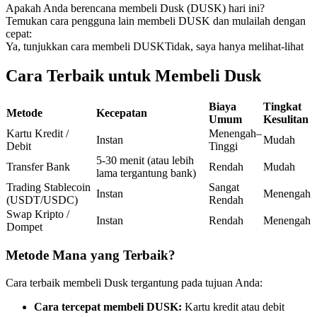
Apakah Anda berencana membeli Dusk (DUSK) hari ini?
Kontrak berjangka menggunakan USDC sebagai jaminannya
Temukan cara pengguna lain membeli DUSK dan mulailah dengan
cepat:
Ya, tunjukkan cara membeli DUSK
Tidak, saya hanya melihat-lihat
Cara Terbaik untuk Membeli Dusk
Biaya
Tingkat
Metode
Kecepatan
Umum
Kesulitan
Kartu Kredit /
Menengah–
Instan
Mudah
Debit
Tinggi
Copy Trading
5-30 menit (atau lebih
Transfer Bank
Rendah
Mudah
lama tergantung bank)
Bergabunglah dengan pedagang top
Trading Stablecoin
Sangat
Instan
Menengah
(USDT/USDC)
Rendah
Swap Kripto /
Instan
Rendah
Menengah
Dompet
Metode Mana yang Terbaik?
Cara terbaik membeli Dusk tergantung pada tujuan Anda:
Cara tercepat membeli DUSK:
Kartu kredit atau debit