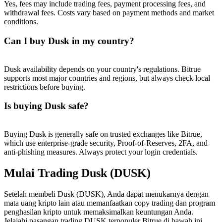
Yes, fees may include trading fees, payment processing fees, and
withdrawal fees. Costs vary based on payment methods and market
conditions.
Can I buy Dusk in my country?
Dusk availability depends on your country's regulations. Bitrue
supports most major countries and regions, but always check local
restrictions before buying.
Is buying Dusk safe?
Buying Dusk is generally safe on trusted exchanges like Bitrue,
which use enterprise-grade security, Proof-of-Reserves, 2FA, and
anti-phishing measures. Always protect your login credentials.
Mulai Trading Dusk (DUSK)
Setelah membeli Dusk (DUSK), Anda dapat menukarnya dengan
mata uang kripto lain atau memanfaatkan copy trading dan program
penghasilan kripto untuk memaksimalkan keuntungan Anda.
Jelajahi pasangan trading DUSK terpopuler Bitrue di bawah ini.