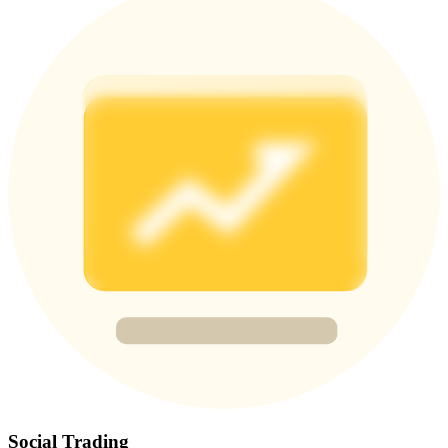
Share 500000 CASHCAT prize pool
Exclusive for BitMart Users
Register & Trade to Win 500,000 USDT
Precious Metals Trading Carnival
Trade Gold & Silver · 33,333 USDT Bonus
USDT New User Exclusive 10% APR
USDT Flexible Staking | Daily Rewards
Social Trading