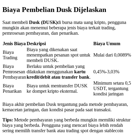
Biaya Pembelian Dusk Dijelaskan
Penguncian BTR
Saat membeli
Dusk (DUSK)
di bursa mata uang kripto, pengguna
mungkin akan menemui beberapa jenis biaya terkait trading,
Investasi eksklusif untuk pemegang BTR
pemrosesan pembayaran, dan penarikan.
Jenis Biaya
Deskripsi
Biaya Umum
Biaya yang dikenakan saat
Biaya
menempatkan pesanan spot untuk
Mulai dari 0,0089%
Trading
membeli DUSK.
Biaya
Berlaku untuk pembelian yang
Pemrosesan
dilakukan menggunakan
kartu
0,45%-3,03%
Pembayaran
kredit/debit atau transfer bank
.
Minimum setara 0,5
Biaya
Biaya untuk mentransfer DUSK
USDT, tergantung
Pinjaman
Penarikan
ke dompet kripto eksternal.
kondisi jaringan
Layanan pinjaman yang didukung Crypto
Biaya akhir pembelian Dusk tergantung pada metode pembayaran,
kemacetan jaringan, dan kondisi pasar pada saat transaksi.
Tips:
Metode pembayaran yang berbeda mungkin memiliki struktur
biaya yang berbeda. Pengguna yang mencari biaya lebih rendah
sering memilih transfer bank atau trading spot dengan stablecoin