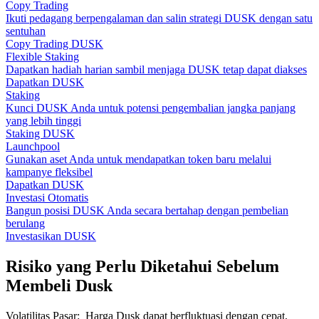
Copy Trading
Ikuti pedagang berpengalaman dan salin strategi DUSK dengan satu
sentuhan
Copy Trading DUSK
Flexible Staking
Dapatkan hadiah harian sambil menjaga DUSK tetap dapat diakses
Dapatkan DUSK
Staking
Kunci DUSK Anda untuk potensi pengembalian jangka panjang
yang lebih tinggi
Staking DUSK
Launchpool
Gunakan aset Anda untuk mendapatkan token baru melalui
kampanye fleksibel
Dapatkan DUSK
Investasi Otomatis
Bangun posisi DUSK Anda secara bertahap dengan pembelian
berulang
Investasikan DUSK
Risiko yang Perlu Diketahui Sebelum
Membeli Dusk
Volatilitas Pasar
:
Harga Dusk dapat berfluktuasi dengan cepat,