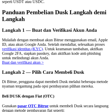
seperti USDT atau USDC.
Panduan Pembelian Dusk Langkah demi
Langkah
Investasi Otomatis
Langkah
1 —
Buat dan Verifikasi Akun Anda
Raih keuntungan jangka panjang dan kepentingan fleksibel
Mulailah dengan membuat akun Bitrue menggunakan email, Apple
ID, atau akun Google Anda. Setelah mendaftar, selesaikan proses
verifikasi identitas (KYC)
. Untuk keamanan tambahan, aktifkan
Google 2FA, siapkan passkey, dan aktifkan kode anti-phishing
untuk melindungi akun Anda.
Buat dan verifikasi akun
>
Langkah
2 —
Pilih Cara Membeli Dusk
Di Bitrue, pengguna dapat membeli Dusk melalui beberapa metode
Pelajari Staking
nyaman tergantung pada opsi pembayaran pilihan mereka.
Pelajari tentang mendapatkan penghasilan pasif
Beli DUSK dengan Fiat (OTC)
Bitrue
AI
Gunakan
pasar OTC Bitrue
untuk membeli Dusk secara langsung
dengan metode pembayaran fiat seperti: