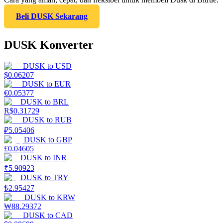
Beli DUSK Sekarang
DUSK Konverter
DUSK
to
USD
$
0.06207
DUSK
to
EUR
€
0.05377
DUSK
to
BRL
R$
0.31729
DUSK
to
RUB
₽
5.05406
DUSK
to
GBP
£
0.04605
DUSK
to
INR
₹
5.90923
DUSK
to
TRY
₺
2.95427
DUSK
to
KRW
₩
88.29372
DUSK
to
CAD