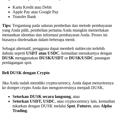
Kartu Kredit atau Debit
Apple Pay atau Google Pay
Transfer Bank
Tips:
Tergantung pada saluran pembelian dan metode pembayaran
yang Anda pilih, pembelian pertama Anda mungkin memerlukan
Mitra Bitrue
menautkan identitas dan informasi pembayaran Anda. Proses ini
biasanya diselesaikan dalam beberapa menit.
Sebagai alternatif, pengguna dapat membeli stablecoin terlebih
dahulu seperti
USDT atau USDC
, kemudian menukarnya dengan
DUSK
menggunakan
DUSK/USDT
or
DUSK/USDC
pasangan
perdagangan spot.
Beli DUSK dengan Crypto
Jika Anda sudah memiliki cryptocurrency, Anda dapat menyetornya
Afiliasi Bitrue
ke dompet crypto Anda dan mengonversinya menjadi DUSK.
Hingga 65% Komisi!
Setorkan DUSK secara langsung
, atau
Setorkan USDT, USDC
, atau cryptocurrency lain, kemudian
tukarkan dengan DUSK melalui
Spot
,
Futures
, atau
Alpha
Trading
.