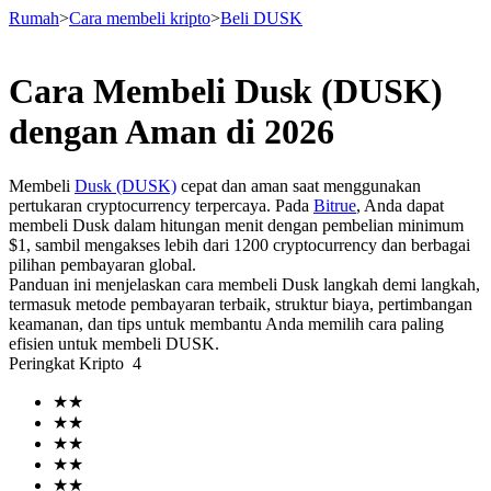
Rumah
>
Cara membeli kripto
>
Beli DUSK
Cara Membeli Dusk (DUSK)
Berjangka
dengan Aman di 2026
Membeli
Dusk (DUSK)
cepat dan aman saat menggunakan
pertukaran cryptocurrency terpercaya. Pada
Bitrue
, Anda dapat
membeli Dusk dalam hitungan menit dengan pembelian minimum
$1, sambil mengakses lebih dari 1200 cryptocurrency dan berbagai
pilihan pembayaran global.
Panduan ini menjelaskan cara membeli Dusk langkah demi langkah,
termasuk metode pembayaran terbaik, struktur biaya, pertimbangan
keamanan, dan tips untuk membantu Anda memilih cara paling
USDT Berjangka
efisien untuk membeli DUSK.
Peringkat Kripto
4
Kontrak berjangka menggunakan USDT sebagai jaminannya
★
★
★
★
★
★
★
★
★
★