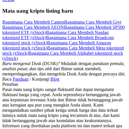
Mata uang kripto listing baru
Bagaimana Cara Membeli Canton
Bagaimana Cara Membeli Grvt
Bagaimana Cara Membeli AEON
Bagaimana Cara Membeli SP500
tokenized ETF (xStock)
Bagaimana Cara Membeli Nasdaq
tokenized ETF (xStock)
Bagaimana Cara Membeli Broadcom
tokenized stock (xStock)
Bagaimana Cara Membeli Amazon
tokenized stock (xStock)
Bagaimana Cara Membeli Meta tokenized
stock (xStock)
Bagaimana Cara Membeli Alphabet tokenized stock
(xStock)
Baru mengenal Dusk (DUSK)?
Mulailah dengan
panduan pemula,
analisis pasar, dan tips ahli
dari Bitrue untuk membeli,
memperdagangkan, dan mengelola Dusk Anda dengan percaya diri.
Baca
Panduan
/ Kunjungi
Blog
Penafian
Pasar mata uang kripto sangat fluktuatif dan dapat mengalami
fluktuasi harga yang cepat. Anda sepenuhnya bertanggung jawab
atas keputusan investasi Anda dan Bitrue tidak bertanggung jawab
atas kerugian apa pun yang mungkin Anda alami. Kami
mengandalkan sumber pihak ketiga untuk harga dan data terkait
lainnya untuk mata uang kripto yang tercantum di atas, dan kami
tidak bertanggung jawab atas keandalan atau keakuratannya.
Informasi yang disediakan pada platform ini dan materi terkait apa