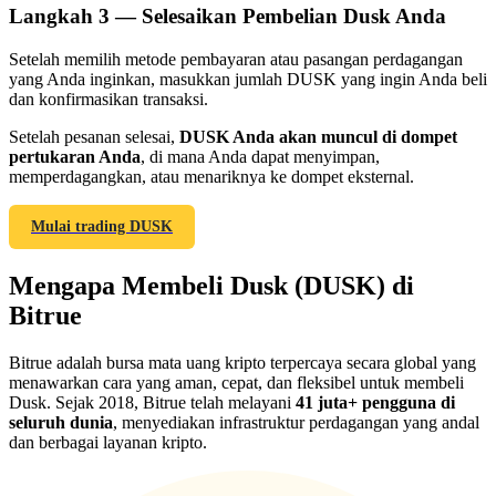
Langkah
3 —
Selesaikan Pembelian Dusk Anda
Setelah memilih metode pembayaran atau pasangan perdagangan
yang Anda inginkan, masukkan jumlah DUSK yang ingin Anda beli
dan konfirmasikan transaksi.
Referensi
Setelah pesanan selesai,
DUSK Anda akan muncul di dompet
pertukaran Anda
, di mana Anda dapat menyimpan,
Undang teman untuk mendapatkan imbalan tunai
memperdagangkan, atau menariknya ke dompet eksternal.
Deposit CASHCAT & Win
Mulai trading DUSK
Mengapa Membeli Dusk (DUSK) di
Bitrue
Bitrue adalah bursa mata uang kripto terpercaya secara global yang
menawarkan cara yang aman, cepat, dan fleksibel untuk membeli
Dusk. Sejak 2018, Bitrue telah melayani
41 juta+ pengguna di
seluruh dunia
, menyediakan infrastruktur perdagangan yang andal
dan berbagai layanan kripto.
Deposit CASHCAT & Win