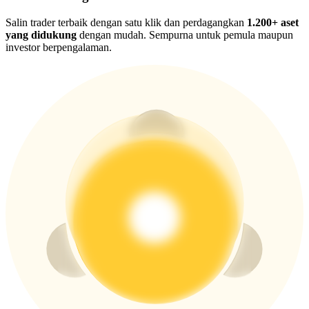
New Listing Futures Fest
Salin trader terbaik dengan satu klik dan perdagangkan
1.200+ aset
Trade New Futures, Win 200,000 USDT
yang didukung
dengan mudah. Sempurna untuk pemula maupun
investor berpengalaman.
Crypto World Cup 2026: Grand Finale
77,777+3k Rewards
Lebih Banyak Acara
Menangkan Hadiah dan Hadiah Eksklusif
Pusat Hadiah