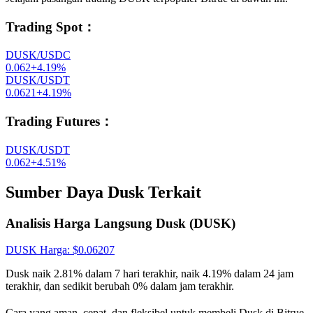
Trading Spot
：
DUSK/USDC
0.062
+
4.19
%
DUSK/USDT
0.0621
+
4.19
%
Trading Futures
：
DUSK/USDT
0.062
+
4.51
%
Sumber Daya Dusk Terkait
Analisis Harga Langsung Dusk (DUSK)
DUSK
Harga
: $
0.06207
Dusk naik 2.81% dalam 7 hari terakhir, naik 4.19% dalam 24 jam
terakhir, dan sedikit berubah 0% dalam jam terakhir.
Cara yang aman, cepat, dan fleksibel untuk membeli Dusk di Bitrue.