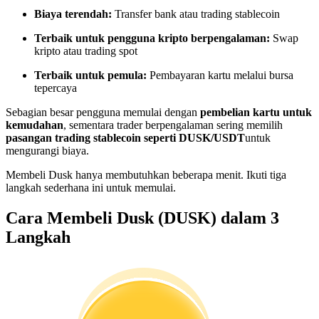
Menjadi Pedagang Salinan
Biaya terendah:
Transfer bank atau trading stablecoin
Nikmati pembagian keuntungan dan komisi copy trading
Terbaik untuk pengguna kripto berpengalaman:
Swap
kripto atau trading spot
Terbaik untuk pemula:
Pembayaran kartu melalui bursa
tepercaya
Sebagian besar pengguna memulai dengan
pembelian kartu untuk
kemudahan
, sementara trader berpengalaman sering memilih
pasangan trading stablecoin seperti DUSK/USDT
untuk
mengurangi biaya.
Membeli Dusk hanya membutuhkan beberapa menit. Ikuti tiga
Informasi
langkah sederhana ini untuk memulai.
Analisis data besar termasuk info perdagangan, dll.
Cara Membeli Dusk (DUSK) dalam 3
Langkah