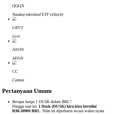
QQQX
Nasdaq tokenized ETF (xStock)
GRVT
Mitra Bitrue
Grvt
AEON
AEON
CC
Canton
Afiliasi Bitrue
Pertanyaan Umum
Hingga 65% Komisi!
Berapa harga 1 DUSK dalam BRL?
Hingga saat ini,
1 Dusk (DUSK) kira-kira bernilai
R$0.30969 BRL
. Nilai ini diperbarui secara waktu nyata