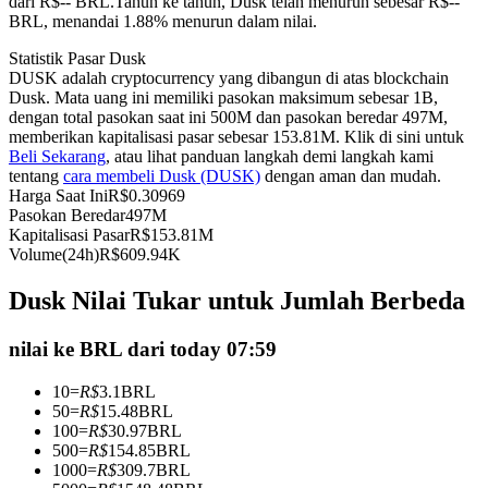
dari R$-- BRL.
Tahun ke tahun, Dusk telah menurun sebesar R$--
BRL, menandai 1.88% menurun dalam nilai.
Kontrak berjangka menggunakan USDC sebagai jaminannya
Statistik Pasar Dusk
DUSK adalah cryptocurrency yang dibangun di atas blockchain
Dusk. Mata uang ini memiliki pasokan maksimum sebesar 1B,
dengan total pasokan saat ini 500M dan pasokan beredar 497M,
memberikan kapitalisasi pasar sebesar 153.81M. Klik di sini untuk
Beli Sekarang
, atau lihat panduan langkah demi langkah kami
tentang
cara membeli Dusk (DUSK)
dengan aman dan mudah.
Harga Saat Ini
R$
0.30969
Pasokan Beredar
497M
Kapitalisasi Pasar
R$
153.81M
Copy Trading
Volume(24h)
R$
609.94K
Bergabunglah dengan pedagang top
Dusk Nilai Tukar untuk Jumlah Berbeda
nilai ke BRL dari today 07:59
10
=
R$
3.1
BRL
50
=
R$
15.48
BRL
100
=
R$
30.97
BRL
500
=
R$
154.85
BRL
1000
=
R$
309.7
BRL