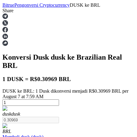
Bitrue
Pengonversi Cryptocurrency
DUSK
ke
BRL
Share
Berjangka
Konversi Dusk
dusk
ke Brazilian Real
BRL
1 DUSK = R$0.30969 BRL
DUSK ke BRL: 1 Dusk dikonversi menjadi R$0.30969 BRL per
USDT Berjangka
August 7 at 7:59 AM
Kontrak berjangka menggunakan USDT sebagai jaminannya
dusk
dusk
BRL
Membeli
dusk
(
dusk
)