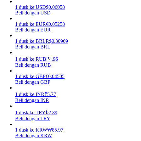
1
dusk
ke
USD
$
0.06058
Menghasilkan
Beli dengan USD
1
dusk
ke
EUR
€
0.05258
Beli dengan EUR
1
dusk
ke
BRL
R$
0.30969
Beli dengan BRL
1
dusk
ke
RUB
₽
4.96
Beli dengan RUB
1
dusk
ke
GBP
£
0.04505
Babi Kekuatan
Beli dengan GBP
Dapatkan imbalan kompetitif setiap hari
1
dusk
ke
INR
₹
5.77
Beli dengan INR
1
dusk
ke
TRY
₺
2.89
Beli dengan TRY
1
dusk
ke
KRW
₩
85.97
Beli dengan KRW