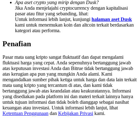
Apa aset crypto yang mirip dengan Dusk?
Share 500000 CASHCAT prize pool
Jika Anda menjelajahi cryptocurrency dengan kapitalisasi
pasar atau fitur yang sebanding, lihat:
Untuk informasi lebih lanjut, kunjungi
halaman aset Dusk
kami untuk menemukan koin dan altcoin terkait berdasarkan
Exclusive for BitMart Users
kategori atau performa.
Register & Trade to Win 500,000 USDT
Penafian
Pasar mata uang kripto sangat fluktuatif dan dapat mengalami
fluktuasi harga yang cepat. Anda sepenuhnya bertanggung jawab
Precious Metals Trading Carnival
atas keputusan investasi Anda dan Bitrue tidak bertanggung jawab
atas kerugian apa pun yang mungkin Anda alami. Kami
Trade Gold & Silver · 33,333 USDT Bonus
mengandalkan sumber pihak ketiga untuk harga dan data lain terkait
mata uang kripto yang tercantum di atas, dan kami tidak
bertanggung jawab atas keandalan atau keakuratannya. Informasi
yang disediakan pada platform ini dan materi terkait lainnya hanya
untuk tujuan informasi dan tidak boleh dianggap sebagai nasihat
USDT New User Exclusive 10% APR
keuangan atau investasi. Untuk informasi lebih lanjut, lihat
Ketentuan Penggunaan
dan
Kebijakan Privasi
kami.
USDT Flexible Staking | Daily Rewards