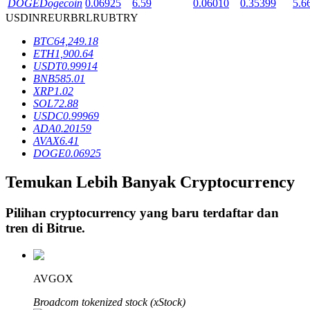
DOGE
Dogecoin
0.06925
6.59
0.06010
0.35399
5.6
USD
INR
EUR
BRL
RUB
TRY
BTC
64,249.18
Penguncian BTR
ETH
1,900.64
USDT
0.99914
Investasi eksklusif untuk pemegang BTR
BNB
585.01
XRP
1.02
SOL
72.88
USDC
0.99969
ADA
0.20159
AVAX
6.41
DOGE
0.06925
Temukan Lebih Banyak Cryptocurrency
Pinjaman
Pilihan cryptocurrency yang baru terdaftar dan
tren di
Bitrue
.
Layanan pinjaman yang didukung Crypto
AVGOX
Broadcom tokenized stock (xStock)