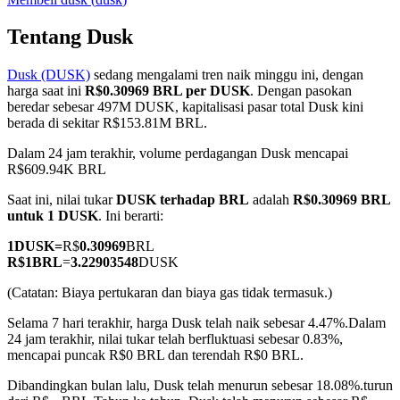
Tentang Dusk
Dusk (DUSK)
sedang mengalami tren naik minggu ini, dengan
COIN-M Berjangka
harga saat ini
R$0.30969 BRL per DUSK
. Dengan pasokan
beredar sebesar 497M DUSK, kapitalisasi pasar total Dusk kini
Mata Uang Kripto Berjangka
berada di sekitar R$153.81M BRL.
Dalam 24 jam terakhir, volume perdagangan Dusk mencapai
R$609.94K BRL
TradFi
Saat ini, nilai tukar
DUSK terhadap BRL
adalah
R$0.30969 BRL
Derivatif saham, forex, logam mulia, dan komoditas
untuk 1 DUSK
. Ini berarti:
1
DUSK
=
R$
0.30969
BRL
R$
1
BRL
=
3.22903548
DUSK
(Catatan: Biaya pertukaran dan biaya gas tidak termasuk.)
Selama 7 hari terakhir, harga Dusk telah naik sebesar 4.47%.
Dalam
24 jam terakhir, nilai tukar telah berfluktuasi sebesar 0.83%,
mencapai puncak R$0 BRL dan terendah R$0 BRL.
Dibandingkan bulan lalu, Dusk telah menurun sebesar 18.08%.turun
USDC Berjangka