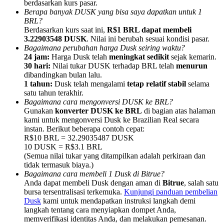
berdasarkan kurs pasar.
Berapa banyak DUSK yang bisa saya dapatkan untuk 1
BRL?
Berdasarkan kurs saat ini,
R$1 BRL dapat membeli
3.22903548 DUSK
. Nilai ini berubah sesuai kondisi pasar.
Bagaimana perubahan harga Dusk seiring waktu?
24 jam:
Harga Dusk telah
meningkat sedikit
sejak kemarin.
Referensi
30 hari:
Nilai tukar DUSK terhadap BRL telah
menurun
Undang teman untuk mendapatkan imbalan tunai
dibandingkan bulan lalu.
1 tahun:
Dusk telah mengalami
tetap relatif stabil
selama
Deposit CASHCAT & Win
satu tahun terakhir.
Bagaimana cara mengonversi DUSK ke BRL?
Gunakan
konverter DUSK ke BRL
di bagian atas halaman
kami untuk mengonversi Dusk ke Brazilian Real secara
instan. Berikut beberapa contoh cepat:
R$10 BRL = 32.29035487 DUSK
10 DUSK = R$3.1 BRL
(Semua nilai tukar yang ditampilkan adalah perkiraan dan
tidak termasuk biaya.)
Bagaimana cara membeli 1 Dusk di Bitrue?
Anda dapat membeli Dusk dengan aman di
Bitrue
, salah satu
bursa tersentralisasi terkemuka.
Kunjungi panduan pembelian
Dusk
kami untuk mendapatkan instruksi langkah demi
langkah tentang cara menyiapkan dompet Anda,
Deposit CASHCAT & Win
memverifikasi identitas Anda, dan melakukan pemesanan.