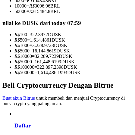
5000
=
R$
1548.48
BRL
Menjadi Pedagang Salinan
10000
=
R$
3096.96
BRL
50000
=
R$
15484.8
BRL
Nikmati pembagian keuntungan dan komisi copy trading
nilai ke DUSK dari today 07:59
R$
100
=
322.8972
DUSK
R$
500
=
1,614.4861
DUSK
R$
1000
=
3,228.9723
DUSK
R$
5000
=
16,144.8619
DUSK
R$
10000
=
32,289.7239
DUSK
R$
50000
=
161,448.6199
DUSK
R$
100000
=
322,897.2398
DUSK
R$
500000
=
1,614,486.1993
DUSK
Informasi
Beli Cryptocurrency Dengan Bitrue
Analisis data besar termasuk info perdagangan, dll.
Buat akun Bitrue
untuk membeli dan menjual Cryptocurrency di
bursa crypto yang paling aman.
Daftar