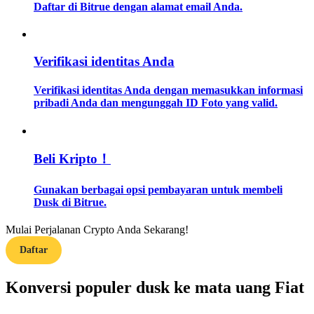
Daftar di Bitrue dengan alamat email Anda.
Memandu
Panduan Pemula Berjangka
Verifikasi identitas Anda
Verifikasi identitas Anda dengan memasukkan informasi
pribadi Anda dan mengunggah ID Foto yang valid.
Beli Kripto！
Gunakan berbagai opsi pembayaran untuk membeli
Strategi perdagangan
Dusk di Bitrue.
Pelajari cara untuk tetap menghasilkan keuntungan
Mulai Perjalanan Crypto Anda Sekarang!
Daftar
Konversi populer dusk ke mata uang Fiat