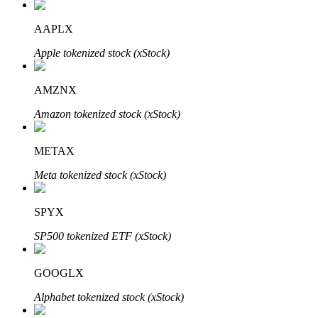
AAPLX
Apple tokenized stock (xStock)
Investasi Otomatis
Raih keuntungan jangka panjang dan kepentingan fleksibel
AMZNX
Amazon tokenized stock (xStock)
METAX
Meta tokenized stock (xStock)
SPYX
Pelajari Staking
SP500 tokenized ETF (xStock)
Pelajari tentang mendapatkan penghasilan pasif
GOOGLX
Bitrue
AI
Alphabet tokenized stock (xStock)