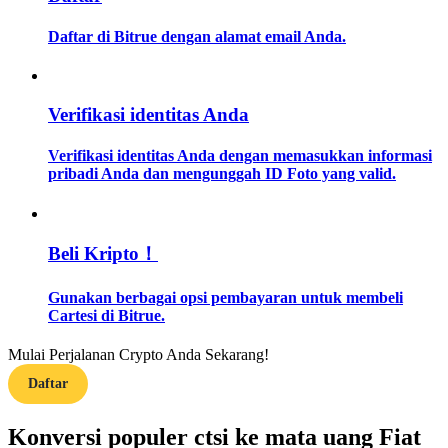
Daftar di Bitrue dengan alamat email Anda.
Memandu
Panduan Pemula Berjangka
Verifikasi identitas Anda
Verifikasi identitas Anda dengan memasukkan informasi
pribadi Anda dan mengunggah ID Foto yang valid.
Beli Kripto！
Strategi perdagangan
Gunakan berbagai opsi pembayaran untuk membeli
Cartesi di Bitrue.
Pelajari cara untuk tetap menghasilkan keuntungan
Mulai Perjalanan Crypto Anda Sekarang!
Daftar
Konversi populer ctsi ke mata uang Fiat