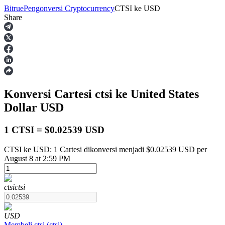
Bitrue
Pengonversi Cryptocurrency
CTSI
ke
USD
Share
Berjangka
Konversi Cartesi
ctsi
ke United States
Dollar
USD
1 CTSI = $0.02539 USD
CTSI ke USD: 1 Cartesi dikonversi menjadi $0.02539 USD per
USDT Berjangka
August 8 at 2:59 PM
Kontrak berjangka menggunakan USDT sebagai jaminannya
ctsi
ctsi
USD
Membeli
ctsi
(
ctsi
)