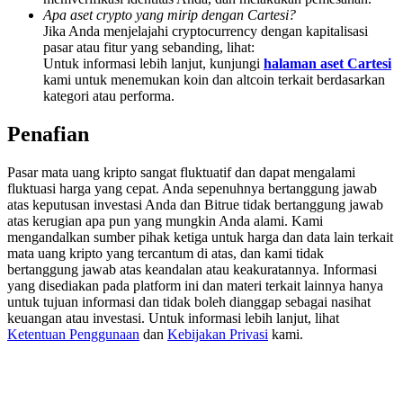
Deposit & Trade BTC to Share 25000 USDT prize pool!
Apa aset crypto yang mirip dengan Cartesi?
Jika Anda menjelajahi cryptocurrency dengan kapitalisasi
pasar atau fitur yang sebanding, lihat:
Untuk informasi lebih lanjut, kunjungi
halaman aset Cartesi
kami untuk menemukan koin dan altcoin terkait berdasarkan
Deposit CASHCAT & Win
kategori atau performa.
Share 500000 CASHCAT prize pool
Penafian
Pasar mata uang kripto sangat fluktuatif dan dapat mengalami
fluktuasi harga yang cepat. Anda sepenuhnya bertanggung jawab
Exclusive for BitMart Users
atas keputusan investasi Anda dan Bitrue tidak bertanggung jawab
atas kerugian apa pun yang mungkin Anda alami. Kami
Register & Trade to Win 500,000 USDT
mengandalkan sumber pihak ketiga untuk harga dan data lain terkait
mata uang kripto yang tercantum di atas, dan kami tidak
bertanggung jawab atas keandalan atau keakuratannya. Informasi
yang disediakan pada platform ini dan materi terkait lainnya hanya
Precious Metals Trading Carnival
untuk tujuan informasi dan tidak boleh dianggap sebagai nasihat
keuangan atau investasi. Untuk informasi lebih lanjut, lihat
Trade Gold & Silver · 33,333 USDT Bonus
Ketentuan Penggunaan
dan
Kebijakan Privasi
kami.