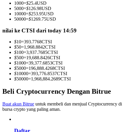
1000
=
$
25.4
USD
Menjadi Pedagang Salinan
5000
=
$
126.98
USD
10000
=
$
253.95
USD
Nikmati pembagian keuntungan dan komisi copy trading
50000
=
$
1269.75
USD
nilai ke CTSI dari today 14:59
$
10
=
393.7768
CTSI
$
50
=
1,968.8842
CTSI
$
100
=
3,937.7685
CTSI
$
500
=
19,688.8426
CTSI
$
1000
=
39,377.6853
CTSI
$
5000
=
196,888.4268
CTSI
$
10000
=
393,776.8537
CTSI
Informasi
$
50000
=
1,968,884.2689
CTSI
Analisis data besar termasuk info perdagangan, dll.
Beli Cryptocurrency Dengan Bitrue
Buat akun Bitrue
untuk membeli dan menjual Cryptocurrency di
bursa crypto yang paling aman.
Daftar