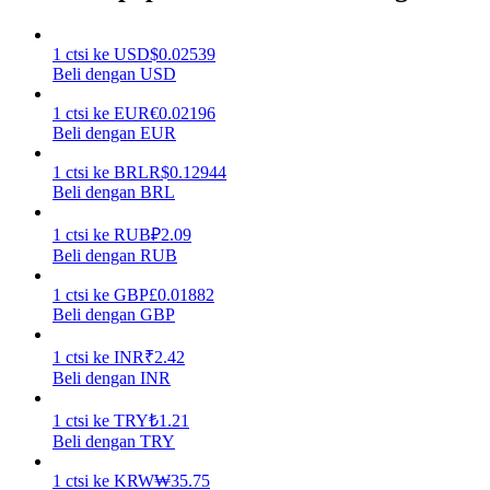
Menghasilkan
1
ctsi
ke
USD
$
0.02539
Beli dengan USD
1
ctsi
ke
EUR
€
0.02196
Beli dengan EUR
1
ctsi
ke
BRL
R$
0.12944
Beli dengan BRL
1
ctsi
ke
RUB
₽
2.09
Beli dengan RUB
Babi Kekuatan
1
ctsi
ke
GBP
£
0.01882
Dapatkan imbalan kompetitif setiap hari
Beli dengan GBP
1
ctsi
ke
INR
₹
2.42
Beli dengan INR
1
ctsi
ke
TRY
₺
1.21
Beli dengan TRY
1
ctsi
ke
KRW
₩
35.75