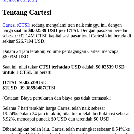
Tentang Cartesi
Cartesi (CTSI)
sedang mengalami tren naik minggu ini, dengan
COIN-M Berjangka
harga saat ini
$0.02539 USD per CTSI
. Dengan pasokan beredar
sebesar 932.14M CTSI, kapitalisasi pasar total Cartesi kini berada di
Mata Uang Kripto Berjangka
sekitar $26.71M USD.
Dalam 24 jam terakhir, volume perdagangan Cartesi mencapai
$6.09M USD
TradFi
Saat ini, nilai tukar
CTSI terhadap USD
adalah
$0.02539 USD
Derivatif saham, forex, logam mulia, dan komoditas
untuk 1 CTSI
. Ini berarti:
1
CTSI
=
$
0.02539
USD
$
1
USD
=
39.38558487
CTSI
(Catatan: Biaya pertukaran dan biaya gas tidak termasuk.)
Selama 7 hari terakhir, harga Cartesi telah naik sebesar
19.24%.
Dalam 24 jam terakhir, nilai tukar telah berfluktuasi sebesar
5.92%, mencapai puncak $0 USD dan terendah $0 USD.
Dibandingkan bulan lalu, Cartesi telah meningkat sebesar 8.54%.ke
USDC Berjangka