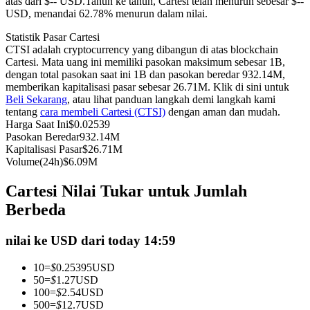
atas dari $-- USD.
Tahun ke tahun, Cartesi telah menurun sebesar $--
USD, menandai 62.78% menurun dalam nilai.
Kontrak berjangka menggunakan USDC sebagai jaminannya
Statistik Pasar Cartesi
CTSI adalah cryptocurrency yang dibangun di atas blockchain
Cartesi. Mata uang ini memiliki pasokan maksimum sebesar 1B,
dengan total pasokan saat ini 1B dan pasokan beredar 932.14M,
memberikan kapitalisasi pasar sebesar 26.71M. Klik di sini untuk
Beli Sekarang
, atau lihat panduan langkah demi langkah kami
tentang
cara membeli Cartesi (CTSI)
dengan aman dan mudah.
Harga Saat Ini
$
0.02539
Pasokan Beredar
932.14M
Kapitalisasi Pasar
$
26.71M
Copy Trading
Volume(24h)
$
6.09M
Bergabunglah dengan pedagang top
Cartesi Nilai Tukar untuk Jumlah
Berbeda
nilai ke USD dari today 14:59
10
=
$
0.25395
USD
50
=
$
1.27
USD
100
=
$
2.54
USD
500
=
$
12.7
USD