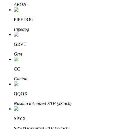
AEON
PIPEDOG
Investasi Otomatis
Pipedog
Raih keuntungan jangka panjang dan kepentingan fleksibel
GRVT
Grvt
CC
Canton
QQQX
Pelajari Staking
Nasdaq tokenized ETF (xStock)
Pelajari tentang mendapatkan penghasilan pasif
Bitrue
AI
SPYX
SP500 tokenized ETF (xStock)