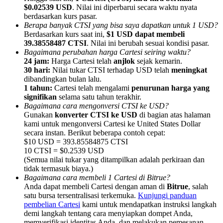
$0.02539 USD
. Nilai ini diperbarui secara waktu nyata
berdasarkan kurs pasar.
Berapa banyak CTSI yang bisa saya dapatkan untuk 1 USD?
Berdasarkan kurs saat ini,
$1 USD dapat membeli
39.38558487 CTSI
. Nilai ini berubah sesuai kondisi pasar.
Bagaimana perubahan harga Cartesi seiring waktu?
Referensi
24 jam:
Harga Cartesi telah
anjlok
sejak kemarin.
30 hari:
Nilai tukar CTSI terhadap USD telah
meningkat
Undang teman untuk mendapatkan imbalan tunai
dibandingkan bulan lalu.
1 tahun:
Cartesi telah mengalami
penurunan harga yang
BTC Welcome Rewards
signifikan
selama satu tahun terakhir.
Bagaimana cara mengonversi CTSI ke USD?
Gunakan
konverter CTSI ke USD
di bagian atas halaman
kami untuk mengonversi Cartesi ke United States Dollar
secara instan. Berikut beberapa contoh cepat:
$10 USD = 393.85584875 CTSI
10 CTSI = $0.2539 USD
(Semua nilai tukar yang ditampilkan adalah perkiraan dan
tidak termasuk biaya.)
Bagaimana cara membeli 1 Cartesi di Bitrue?
Anda dapat membeli Cartesi dengan aman di
Bitrue
, salah
satu bursa tersentralisasi terkemuka.
Kunjungi panduan
pembelian Cartesi
kami untuk mendapatkan instruksi langkah
BTC Welcome Rewards
demi langkah tentang cara menyiapkan dompet Anda,
memverifikasi identitas Anda, dan melakukan pemesanan.