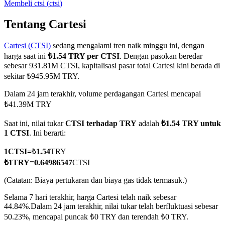
Membeli
ctsi
(
ctsi
)
Tentang Cartesi
Cartesi (CTSI)
sedang mengalami tren naik minggu ini, dengan
COIN-M Berjangka
harga saat ini
₺1.54 TRY per CTSI
. Dengan pasokan beredar
Mata Uang Kripto Berjangka
sebesar 931.81M CTSI, kapitalisasi pasar total Cartesi kini berada di
sekitar ₺945.95M TRY.
Dalam 24 jam terakhir, volume perdagangan Cartesi mencapai
TradFi
₺41.39M TRY
Derivatif saham, forex, logam mulia, dan komoditas
Saat ini, nilai tukar
CTSI terhadap TRY
adalah
₺1.54 TRY untuk
1 CTSI
. Ini berarti:
1
CTSI
=
₺
1.54
TRY
₺
1
TRY
=
0.64986547
CTSI
(Catatan: Biaya pertukaran dan biaya gas tidak termasuk.)
Selama 7 hari terakhir, harga Cartesi telah naik sebesar
44.84%.
Dalam 24 jam terakhir, nilai tukar telah berfluktuasi sebesar
50.23%, mencapai puncak ₺0 TRY dan terendah ₺0 TRY.
USDC Berjangka