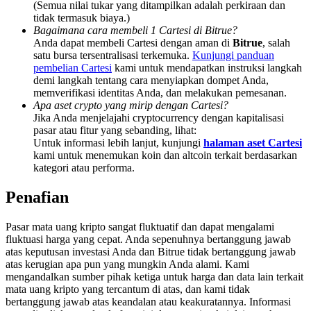
(Semua nilai tukar yang ditampilkan adalah perkiraan dan
Share 500000 CASHCAT prize pool
tidak termasuk biaya.)
Bagaimana cara membeli 1 Cartesi di Bitrue?
Anda dapat membeli Cartesi dengan aman di
Bitrue
, salah
satu bursa tersentralisasi terkemuka.
Kunjungi panduan
Exclusive for BitMart Users
pembelian Cartesi
kami untuk mendapatkan instruksi langkah
demi langkah tentang cara menyiapkan dompet Anda,
Register & Trade to Win 500,000 USDT
memverifikasi identitas Anda, dan melakukan pemesanan.
Apa aset crypto yang mirip dengan Cartesi?
Jika Anda menjelajahi cryptocurrency dengan kapitalisasi
pasar atau fitur yang sebanding, lihat:
Untuk informasi lebih lanjut, kunjungi
halaman aset Cartesi
Precious Metals Trading Carnival
kami untuk menemukan koin dan altcoin terkait berdasarkan
kategori atau performa.
Trade Gold & Silver · 33,333 USDT Bonus
Penafian
Pasar mata uang kripto sangat fluktuatif dan dapat mengalami
USDT New User Exclusive 10% APR
fluktuasi harga yang cepat. Anda sepenuhnya bertanggung jawab
atas keputusan investasi Anda dan Bitrue tidak bertanggung jawab
USDT Flexible Staking | Daily Rewards
atas kerugian apa pun yang mungkin Anda alami. Kami
mengandalkan sumber pihak ketiga untuk harga dan data lain terkait
mata uang kripto yang tercantum di atas, dan kami tidak
bertanggung jawab atas keandalan atau keakuratannya. Informasi