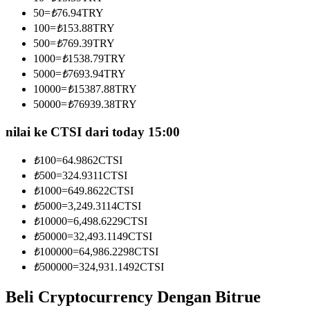
Menjadi Pedagang Salinan
50
=
₺
76.94
TRY
100
=
₺
153.88
TRY
Nikmati pembagian keuntungan dan komisi copy trading
500
=
₺
769.39
TRY
1000
=
₺
1538.79
TRY
5000
=
₺
7693.94
TRY
10000
=
₺
15387.88
TRY
50000
=
₺
76939.38
TRY
nilai ke CTSI dari today 15:00
₺
100
=
64.9862
CTSI
Informasi
₺
500
=
324.9311
CTSI
₺
1000
=
649.8622
CTSI
Analisis data besar termasuk info perdagangan, dll.
₺
5000
=
3,249.3114
CTSI
₺
10000
=
6,498.6229
CTSI
₺
50000
=
32,493.1149
CTSI
₺
100000
=
64,986.2298
CTSI
₺
500000
=
324,931.1492
CTSI
Beli Cryptocurrency Dengan Bitrue