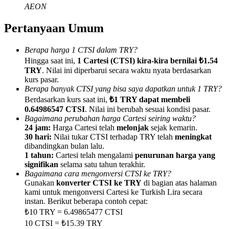
AEON
Pertanyaan Umum
Berapa harga 1 CTSI dalam TRY?
Referensi
Hingga saat ini,
1 Cartesi (CTSI) kira-kira bernilai ₺1.54
TRY
. Nilai ini diperbarui secara waktu nyata berdasarkan
Undang teman untuk mendapatkan imbalan tunai
kurs pasar.
Berapa banyak CTSI yang bisa saya dapatkan untuk 1 TRY?
Deposit CASHCAT & Win
Berdasarkan kurs saat ini,
₺1 TRY dapat membeli
0.64986547 CTSI
. Nilai ini berubah sesuai kondisi pasar.
Bagaimana perubahan harga Cartesi seiring waktu?
24 jam:
Harga Cartesi telah
melonjak
sejak kemarin.
30 hari:
Nilai tukar CTSI terhadap TRY telah
meningkat
dibandingkan bulan lalu.
1 tahun:
Cartesi telah mengalami
penurunan harga yang
signifikan
selama satu tahun terakhir.
Bagaimana cara mengonversi CTSI ke TRY?
Gunakan
konverter CTSI ke TRY
di bagian atas halaman
kami untuk mengonversi Cartesi ke Turkish Lira secara
instan. Berikut beberapa contoh cepat:
₺10 TRY = 6.49865477 CTSI
Deposit CASHCAT & Win
10 CTSI = ₺15.39 TRY