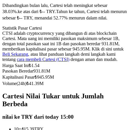
Dibandingkan bulan lalu, Cartesi telah meningkat sebesar
Kontrak berjangka menggunakan USDC sebagai jaminannya
38.03%.ke atas dari ₺-- TRY.
Tahun ke tahun, Cartesi telah menurun
sebesar ₺-- TRY, menandai 52.77% menurun dalam nilai.
Statistik Pasar Cartesi
CTSI adalah cryptocurrency yang dibangun di atas blockchain
Cartesi. Mata uang ini memiliki pasokan maksimum sebesar 1B,
dengan total pasokan saat ini 1B dan pasokan beredar 931.81M,
memberikan kapitalisasi pasar sebesar 945.95M. Klik di sini untuk
Beli Sekarang
, atau lihat panduan langkah demi langkah kami
tentang
cara membeli Cartesi (CTSI)
dengan aman dan mudah.
Copy Trading
Harga Saat Ini
₺
1.54
Pasokan Beredar
931.81M
Bergabunglah dengan pedagang top
Kapitalisasi Pasar
₺
945.95M
Volume(24h)
₺
41.39M
Cartesi Nilai Tukar untuk Jumlah
Berbeda
nilai ke TRY dari today 15:00
10
=
₺
15.39
TRY