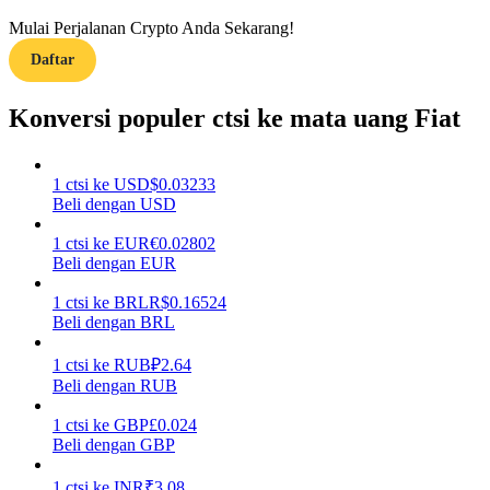
Mulai Perjalanan Crypto Anda Sekarang!
Menghasilkan
Daftar
Konversi populer ctsi ke mata uang Fiat
1
ctsi
ke
USD
$
0.03233
Beli dengan USD
1
ctsi
ke
EUR
€
0.02802
Beli dengan EUR
Babi Kekuatan
1
ctsi
ke
BRL
R$
0.16524
Dapatkan imbalan kompetitif setiap hari
Beli dengan BRL
1
ctsi
ke
RUB
₽
2.64
Beli dengan RUB
1
ctsi
ke
GBP
£
0.024
Beli dengan GBP
1
ctsi
ke
INR
₹
3.08