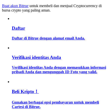
Buat akun Bitrue
untuk membeli dan menjual Cryptocurrency di
bursa crypto yang paling aman.
Memandu
Panduan Pemula Berjangka
Daftar
Daftar di Bitrue dengan alamat email Anda.
Verifikasi identitas Anda
Verifikasi identitas Anda dengan memasukkan informasi
Strategi perdagangan
pribadi Anda dan mengunggah ID Foto yang valid.
Pelajari cara untuk tetap menghasilkan keuntungan
Beli Kripto！
Gunakan berbagai opsi pembayaran untuk membeli
Cartesi di Bitrue.