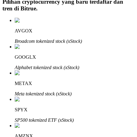
Pilihan cryptocurrency yang baru terdaftar dan
tren di
Bitrue
.
Investasi Otomatis
AVGOX
Raih keuntungan jangka panjang dan kepentingan fleksibel
Broadcom tokenized stock (xStock)
GOOGLX
Alphabet tokenized stock (xStock)
METAX
Meta tokenized stock (xStock)
Pelajari Staking
SPYX
Pelajari tentang mendapatkan penghasilan pasif
SP500 tokenized ETF (xStock)
Bitrue
AI
AMZNX