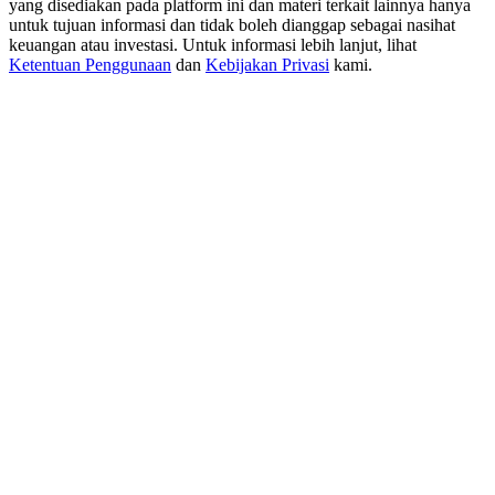
yang disediakan pada platform ini dan materi terkait lainnya hanya
New Listing Futures Fest
untuk tujuan informasi dan tidak boleh dianggap sebagai nasihat
Trade New Futures, Win 200,000 USDT
keuangan atau investasi. Untuk informasi lebih lanjut, lihat
Ketentuan Penggunaan
dan
Kebijakan Privasi
kami.
Crypto World Cup 2026: Grand Finale
77,777+3k Rewards
Lebih Banyak Acara
Menangkan Hadiah dan Hadiah Eksklusif
Pusat Hadiah