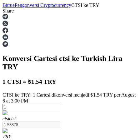
Bitrue
Pengonversi Cryptocurrency
CTSI
ke
TRY
Share
Berjangka
Konversi Cartesi
ctsi
ke Turkish Lira
TRY
1 CTSI = ₺1.54 TRY
USDT Berjangka
CTSI ke TRY: 1 Cartesi dikonversi menjadi ₺1.54 TRY per August
6 at 3:00 PM
Kontrak berjangka menggunakan USDT sebagai jaminannya
ctsi
ctsi
TRY