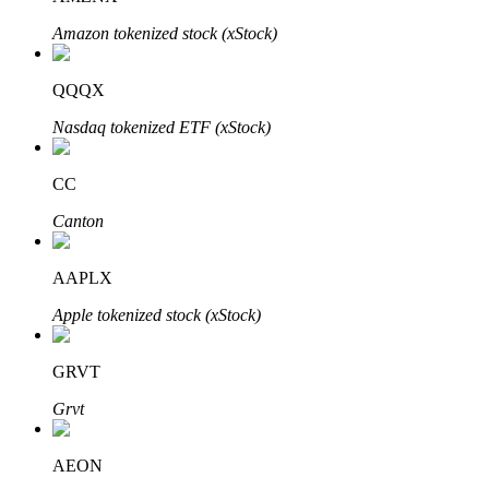
Amazon tokenized stock (xStock)
QQQX
Nasdaq tokenized ETF (xStock)
Mitra Bitrue
CC
Canton
AAPLX
Apple tokenized stock (xStock)
Afiliasi Bitrue
GRVT
Hingga 65% Komisi!
Grvt
AEON