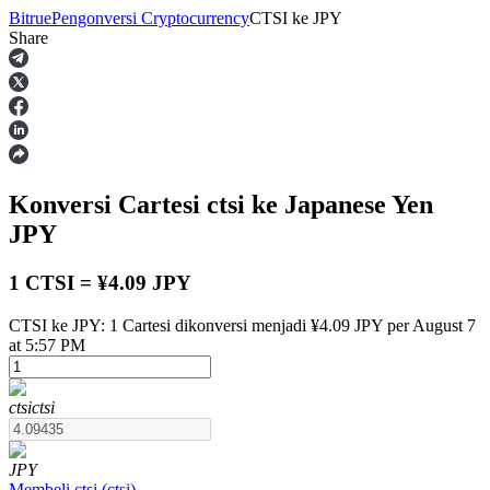
Bitrue
Pengonversi Cryptocurrency
CTSI
ke
JPY
Share
Berjangka
Konversi Cartesi
ctsi
ke Japanese Yen
JPY
1 CTSI = ¥4.09 JPY
CTSI ke JPY: 1 Cartesi dikonversi menjadi ¥4.09 JPY per August 7
USDT Berjangka
at 5:57 PM
Kontrak berjangka menggunakan USDT sebagai jaminannya
ctsi
ctsi
JPY
Membeli
ctsi
(
ctsi
)