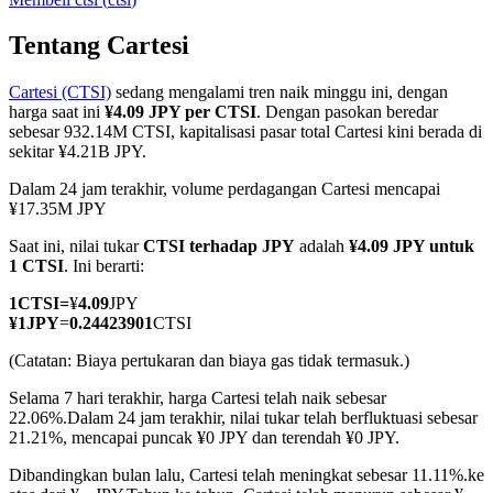
Tentang Cartesi
Cartesi (CTSI)
sedang mengalami tren naik minggu ini, dengan
COIN-M Berjangka
harga saat ini
¥4.09 JPY per CTSI
. Dengan pasokan beredar
sebesar 932.14M CTSI, kapitalisasi pasar total Cartesi kini berada di
Mata Uang Kripto Berjangka
sekitar ¥4.21B JPY.
Dalam 24 jam terakhir, volume perdagangan Cartesi mencapai
¥17.35M JPY
TradFi
Saat ini, nilai tukar
CTSI terhadap JPY
adalah
¥4.09 JPY untuk
Derivatif saham, forex, logam mulia, dan komoditas
1 CTSI
. Ini berarti:
1
CTSI
=
¥
4.09
JPY
¥
1
JPY
=
0.24423901
CTSI
(Catatan: Biaya pertukaran dan biaya gas tidak termasuk.)
Selama 7 hari terakhir, harga Cartesi telah naik sebesar
22.06%.
Dalam 24 jam terakhir, nilai tukar telah berfluktuasi sebesar
21.21%, mencapai puncak ¥0 JPY dan terendah ¥0 JPY.
Dibandingkan bulan lalu, Cartesi telah meningkat sebesar 11.11%.ke
USDC Berjangka