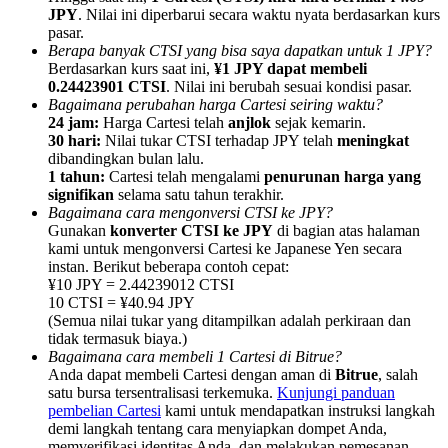
JPY
. Nilai ini diperbarui secara waktu nyata berdasarkan kurs
pasar.
Berapa banyak CTSI yang bisa saya dapatkan untuk 1 JPY?
Berdasarkan kurs saat ini,
¥1 JPY dapat membeli
0.24423901 CTSI
. Nilai ini berubah sesuai kondisi pasar.
Bagaimana perubahan harga Cartesi seiring waktu?
Referensi
24 jam:
Harga Cartesi telah
anjlok
sejak kemarin.
30 hari:
Nilai tukar CTSI terhadap JPY telah
meningkat
Undang teman untuk mendapatkan imbalan tunai
dibandingkan bulan lalu.
1 tahun:
Cartesi telah mengalami
penurunan harga yang
BTC Welcome Rewards
signifikan
selama satu tahun terakhir.
Bagaimana cara mengonversi CTSI ke JPY?
Gunakan
konverter CTSI ke JPY
di bagian atas halaman
kami untuk mengonversi Cartesi ke Japanese Yen secara
instan. Berikut beberapa contoh cepat:
¥10 JPY = 2.44239012 CTSI
10 CTSI = ¥40.94 JPY
(Semua nilai tukar yang ditampilkan adalah perkiraan dan
tidak termasuk biaya.)
Bagaimana cara membeli 1 Cartesi di Bitrue?
Anda dapat membeli Cartesi dengan aman di
Bitrue
, salah
satu bursa tersentralisasi terkemuka.
Kunjungi panduan
pembelian Cartesi
kami untuk mendapatkan instruksi langkah
BTC Welcome Rewards
demi langkah tentang cara menyiapkan dompet Anda,
memverifikasi identitas Anda, dan melakukan pemesanan.