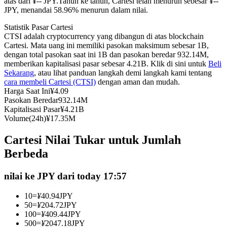
atas dari ¥-- JPY.
Tahun ke tahun, Cartesi telah menurun sebesar ¥--
JPY, menandai 58.96% menurun dalam nilai.
Kontrak berjangka menggunakan USDC sebagai jaminannya
Statistik Pasar Cartesi
CTSI adalah cryptocurrency yang dibangun di atas blockchain
Cartesi. Mata uang ini memiliki pasokan maksimum sebesar 1B,
dengan total pasokan saat ini 1B dan pasokan beredar 932.14M,
memberikan kapitalisasi pasar sebesar 4.21B. Klik di sini untuk
Beli
Sekarang
, atau lihat panduan langkah demi langkah kami tentang
cara membeli Cartesi (CTSI)
dengan aman dan mudah.
Harga Saat Ini
¥
4.09
Pasokan Beredar
932.14M
Kapitalisasi Pasar
¥
4.21B
Copy Trading
Volume(24h)
¥
17.35M
Bergabunglah dengan pedagang top
Cartesi Nilai Tukar untuk Jumlah
Berbeda
nilai ke JPY dari today 17:57
10
=
¥
40.94
JPY
50
=
¥
204.72
JPY
100
=
¥
409.44
JPY
500
=
¥
2047.18
JPY