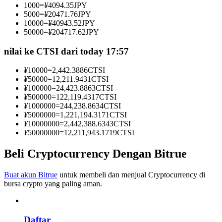
1000
=
¥
4094.35
JPY
Menjadi Pedagang Salinan
5000
=
¥
20471.76
JPY
10000
=
¥
40943.52
JPY
Nikmati pembagian keuntungan dan komisi copy trading
50000
=
¥
204717.62
JPY
nilai ke CTSI dari today 17:57
¥
10000
=
2,442.3886
CTSI
¥
50000
=
12,211.9431
CTSI
¥
100000
=
24,423.8863
CTSI
¥
500000
=
122,119.4317
CTSI
¥
1000000
=
244,238.8634
CTSI
¥
5000000
=
1,221,194.3171
CTSI
¥
10000000
=
2,442,388.6343
CTSI
Informasi
¥
50000000
=
12,211,943.1719
CTSI
Analisis data besar termasuk info perdagangan, dll.
Beli Cryptocurrency Dengan Bitrue
Buat akun Bitrue
untuk membeli dan menjual Cryptocurrency di
bursa crypto yang paling aman.
Daftar