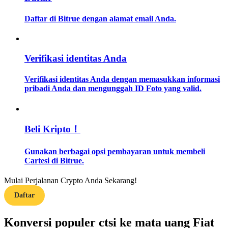
Daftar di Bitrue dengan alamat email Anda.
Memandu
Panduan Pemula Berjangka
Verifikasi identitas Anda
Verifikasi identitas Anda dengan memasukkan informasi
pribadi Anda dan mengunggah ID Foto yang valid.
Beli Kripto！
Strategi perdagangan
Gunakan berbagai opsi pembayaran untuk membeli
Cartesi di Bitrue.
Pelajari cara untuk tetap menghasilkan keuntungan
Mulai Perjalanan Crypto Anda Sekarang!
Daftar
Konversi populer ctsi ke mata uang Fiat