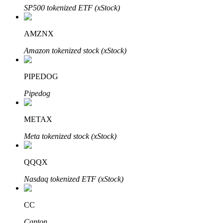
SP500 tokenized ETF (xStock)
AMZNX
Investasi Otomatis
Amazon tokenized stock (xStock)
Raih keuntungan jangka panjang dan kepentingan fleksibel
PIPEDOG
Pipedog
METAX
Meta tokenized stock (xStock)
QQQX
Pelajari Staking
Nasdaq tokenized ETF (xStock)
Pelajari tentang mendapatkan penghasilan pasif
Bitrue
AI
CC
Canton