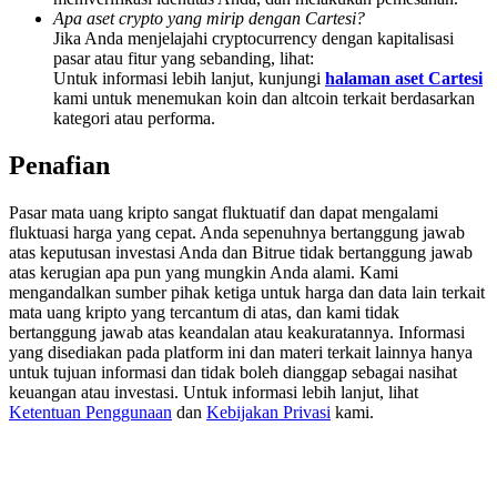
Deposit & Trade BTC to Share 25000 USDT prize pool!
Apa aset crypto yang mirip dengan Cartesi?
Jika Anda menjelajahi cryptocurrency dengan kapitalisasi
pasar atau fitur yang sebanding, lihat:
Untuk informasi lebih lanjut, kunjungi
halaman aset Cartesi
kami untuk menemukan koin dan altcoin terkait berdasarkan
Deposit CASHCAT & Win
kategori atau performa.
Share 500000 CASHCAT prize pool
Penafian
Pasar mata uang kripto sangat fluktuatif dan dapat mengalami
fluktuasi harga yang cepat. Anda sepenuhnya bertanggung jawab
Exclusive for BitMart Users
atas keputusan investasi Anda dan Bitrue tidak bertanggung jawab
atas kerugian apa pun yang mungkin Anda alami. Kami
Register & Trade to Win 500,000 USDT
mengandalkan sumber pihak ketiga untuk harga dan data lain terkait
mata uang kripto yang tercantum di atas, dan kami tidak
bertanggung jawab atas keandalan atau keakuratannya. Informasi
yang disediakan pada platform ini dan materi terkait lainnya hanya
Precious Metals Trading Carnival
untuk tujuan informasi dan tidak boleh dianggap sebagai nasihat
keuangan atau investasi. Untuk informasi lebih lanjut, lihat
Trade Gold & Silver · 33,333 USDT Bonus
Ketentuan Penggunaan
dan
Kebijakan Privasi
kami.