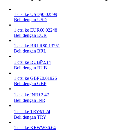
Menghasilkan
1
ctsi
ke
USD
$
0.02599
Beli dengan USD
1
ctsi
ke
EUR
€
0.02248
Beli dengan EUR
1
ctsi
ke
BRL
R$
0.13251
Beli dengan BRL
1
ctsi
ke
RUB
₽
2.14
Beli dengan RUB
Babi Kekuatan
1
ctsi
ke
GBP
£
0.01926
Dapatkan imbalan kompetitif setiap hari
Beli dengan GBP
1
ctsi
ke
INR
₹
2.47
Beli dengan INR
1
ctsi
ke
TRY
₺
1.24
Beli dengan TRY
1
ctsi
ke
KRW
₩
36.64