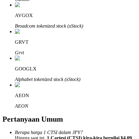
AVGOX
Broadcom tokenized stock (xStock)
Mitra Bitrue
GRVT
Grvt
GOOGLX
Alphabet tokenized stock (xStock)
AEON
Afiliasi Bitrue
AEON
Hingga 65% Komisi!
Pertanyaan Umum
Berapa harga 1 CTSI dalam JPY?
Hingga saat ini,
1 Cartesi (CTSI) kira-kira bernilai ¥4.09