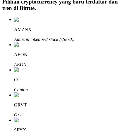
Pilihan cryptocurrency yang baru terdaftar dan
tren di
Bitrue
.
Investasi Otomatis
AMZNX
Raih keuntungan jangka panjang dan kepentingan fleksibel
Amazon tokenized stock (xStock)
AEON
AEON
CC
Canton
Pelajari Staking
GRVT
Pelajari tentang mendapatkan penghasilan pasif
Grvt
Bitrue
AI
SPYX