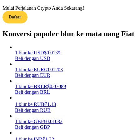
Mulai Perjalanan Crypto Anda Sekarang!
Menghasilkan
Daftar
Konversi populer blur ke mata uang Fiat
1
blur
ke
USD
$
0.0139
Beli dengan USD
1
blur
ke
EUR
€
0.01203
Beli dengan EUR
Babi Kekuatan
1
blur
ke
BRL
R$
0.07089
Dapatkan imbalan kompetitif setiap hari
Beli dengan BRL
1
blur
ke
RUB
₽
1.13
Beli dengan RUB
1
blur
ke
GBP
£
0.01032
Beli dengan GBP
1
blur
ke
INR
₹
1.32