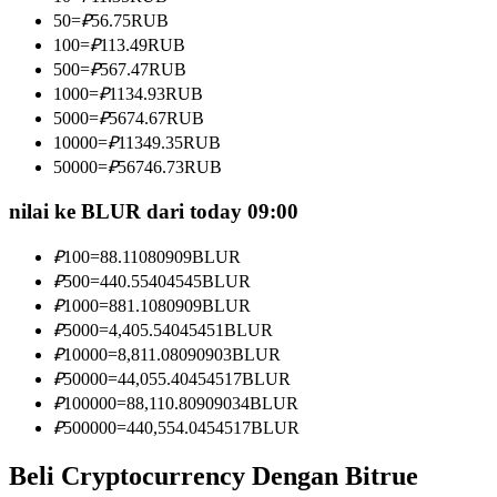
Menjadi Pedagang Salinan
50
=
₽
56.75
RUB
100
=
₽
113.49
RUB
Nikmati pembagian keuntungan dan komisi copy trading
500
=
₽
567.47
RUB
1000
=
₽
1134.93
RUB
5000
=
₽
5674.67
RUB
10000
=
₽
11349.35
RUB
50000
=
₽
56746.73
RUB
nilai ke BLUR dari today 09:00
₽
100
=
88.11080909
BLUR
Informasi
₽
500
=
440.55404545
BLUR
₽
1000
=
881.1080909
BLUR
Analisis data besar termasuk info perdagangan, dll.
₽
5000
=
4,405.54045451
BLUR
₽
10000
=
8,811.08090903
BLUR
₽
50000
=
44,055.40454517
BLUR
₽
100000
=
88,110.80909034
BLUR
₽
500000
=
440,554.0454517
BLUR
Beli Cryptocurrency Dengan Bitrue