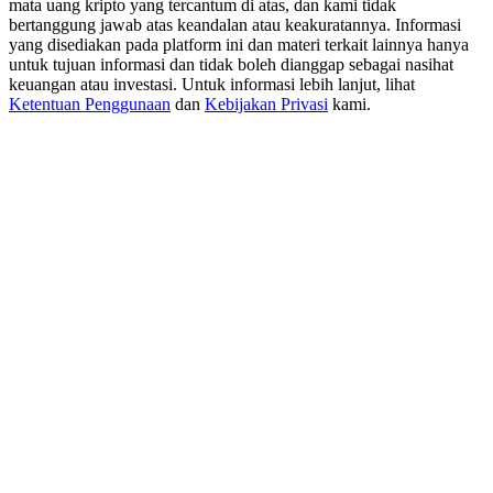
mata uang kripto yang tercantum di atas, dan kami tidak
USDT New User Exclusive 10% APR
bertanggung jawab atas keandalan atau keakuratannya. Informasi
USDT Flexible Staking | Daily Rewards
yang disediakan pada platform ini dan materi terkait lainnya hanya
untuk tujuan informasi dan tidak boleh dianggap sebagai nasihat
keuangan atau investasi. Untuk informasi lebih lanjut, lihat
Ketentuan Penggunaan
dan
Kebijakan Privasi
kami.
BTC New User Exclusive: 6.5% APR
BTC Flexible Staking | Daily Rewards
Lebih Banyak Acara
Menangkan Hadiah dan Hadiah Eksklusif
Pusat Hadiah