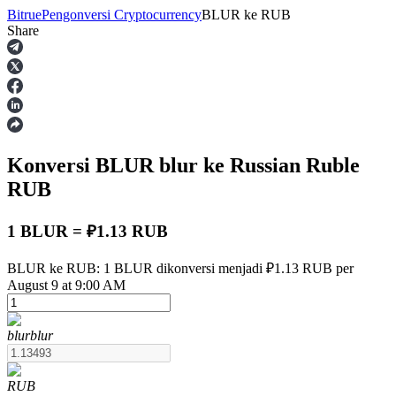
Bitrue
Pengonversi Cryptocurrency
BLUR
ke
RUB
Share
Berjangka
Konversi BLUR
blur
ke Russian Ruble
RUB
1 BLUR = ₽1.13 RUB
USDT Berjangka
BLUR ke RUB: 1 BLUR dikonversi menjadi ₽1.13 RUB per
August 9 at 9:00 AM
Kontrak berjangka menggunakan USDT sebagai jaminannya
blur
blur
RUB