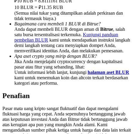
₽10 RUB = 8.8111161 BLUR
Deposit & Trade BTC to Share 25000 USDT prize pool!
10 BLUR = ₽11.35 RUB
(Semua nilai tukar yang ditampilkan adalah perkiraan dan
tidak termasuk biaya.)
Bagaimana cara membeli 1 BLUR di Bitrue?
Deposit CASHCAT & Win
Anda dapat membeli BLUR dengan aman di
Bitrue
, salah
satu bursa tersentralisasi terkemuka.
Kunjungi panduan
Share 500000 CASHCAT prize pool
pembelian BLUR
kami untuk mendapatkan instruksi langkah
demi langkah tentang cara menyiapkan dompet Anda,
memverifikasi identitas Anda, dan melakukan pemesanan.
Apa aset crypto yang mirip dengan BLUR?
Jika Anda menjelajahi cryptocurrency dengan kapitalisasi
Exclusive for BitMart Users
pasar atau fitur yang sebanding, lihat:
Untuk informasi lebih lanjut, kunjungi
halaman aset BLUR
Register & Trade to Win 500,000 USDT
kami untuk menemukan koin dan altcoin terkait berdasarkan
kategori atau performa.
Penafian
Precious Metals Trading Carnival
Pasar mata uang kripto sangat fluktuatif dan dapat mengalami
Trade Gold & Silver · 33,333 USDT Bonus
fluktuasi harga yang cepat. Anda sepenuhnya bertanggung jawab
atas keputusan investasi Anda dan Bitrue tidak bertanggung jawab
atas kerugian apa pun yang mungkin Anda alami. Kami
mengandalkan sumber pihak ketiga untuk harga dan data lain terkait