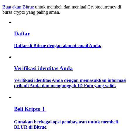
Buat akun Bitrue
untuk membeli dan menjual Cryptocurrency di
bursa crypto yang paling aman.
Memandu
Panduan Pemula Berjangka
Daftar
Daftar di Bitrue dengan alamat email Anda.
Verifikasi identitas Anda
Verifikasi identitas Anda dengan memasukkan informasi
Strategi perdagangan
pribadi Anda dan mengunggah ID Foto yang valid.
Pelajari cara untuk tetap menghasilkan keuntungan
Beli Kripto！
Gunakan berbagai opsi pembayaran untuk membeli
BLUR di Bitrue.