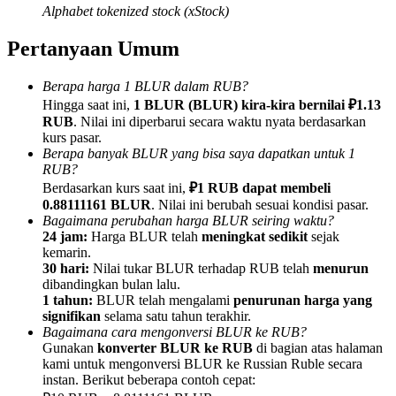
Alphabet tokenized stock (xStock)
Pertanyaan Umum
Berapa harga 1 BLUR dalam RUB?
Referensi
Hingga saat ini,
1 BLUR (BLUR) kira-kira bernilai ₽1.13
RUB
. Nilai ini diperbarui secara waktu nyata berdasarkan
Undang teman untuk mendapatkan imbalan tunai
kurs pasar.
Berapa banyak BLUR yang bisa saya dapatkan untuk 1
BTC Welcome Rewards
RUB?
Berdasarkan kurs saat ini,
₽1 RUB dapat membeli
0.88111161 BLUR
. Nilai ini berubah sesuai kondisi pasar.
Bagaimana perubahan harga BLUR seiring waktu?
24 jam:
Harga BLUR telah
meningkat sedikit
sejak
kemarin.
30 hari:
Nilai tukar BLUR terhadap RUB telah
menurun
dibandingkan bulan lalu.
1 tahun:
BLUR telah mengalami
penurunan harga yang
signifikan
selama satu tahun terakhir.
Bagaimana cara mengonversi BLUR ke RUB?
Gunakan
konverter BLUR ke RUB
di bagian atas halaman
kami untuk mengonversi BLUR ke Russian Ruble secara
BTC Welcome Rewards
instan. Berikut beberapa contoh cepat: