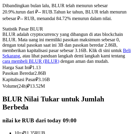
Dibandingkan bulan lalu, BLUR telah menurun sebesar
Kontrak berjangka menggunakan USDC sebagai jaminannya
20.9%.turun dari ₽-- RUB.
Tahun ke tahun, BLUR telah menurun
sebesar ₽-- RUB, menandai 84.72% menurun dalam nilai.
Statistik Pasar BLUR
BLUR adalah cryptocurrency yang dibangun di atas blockchain
BLUR. Mata uang ini memiliki pasokan maksimum sebesar 0,
dengan total pasokan saat ini 3B dan pasokan beredar 2.86B,
memberikan kapitalisasi pasar sebesar 3.16B. Klik di sini untuk
Beli
Sekarang
, atau lihat panduan langkah demi langkah kami tentang
cara membeli BLUR (BLUR)
dengan aman dan mudah.
Copy Trading
Harga Saat Ini
₽
1.13
Pasokan Beredar
2.86B
Bergabunglah dengan pedagang top
Kapitalisasi Pasar
₽
3.16B
Volume(24h)
₽
13.52M
BLUR Nilai Tukar untuk Jumlah
Berbeda
nilai ke RUB dari today 09:00
10
=
₽
11.35
RUB