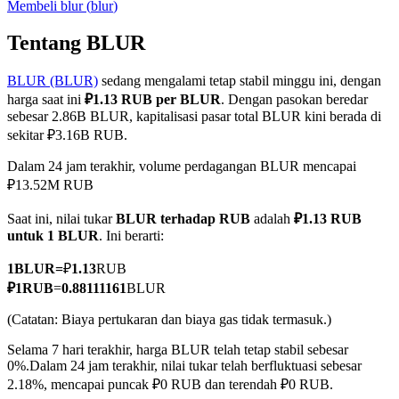
Membeli
blur
(
blur
)
Tentang BLUR
BLUR (BLUR)
sedang mengalami tetap stabil minggu ini, dengan
COIN-M Berjangka
harga saat ini
₽1.13 RUB per BLUR
. Dengan pasokan beredar
Mata Uang Kripto Berjangka
sebesar 2.86B BLUR, kapitalisasi pasar total BLUR kini berada di
sekitar ₽3.16B RUB.
Dalam 24 jam terakhir, volume perdagangan BLUR mencapai
TradFi
₽13.52M RUB
Derivatif saham, forex, logam mulia, dan komoditas
Saat ini, nilai tukar
BLUR terhadap RUB
adalah
₽1.13 RUB
untuk 1 BLUR
. Ini berarti:
1
BLUR
=
₽
1.13
RUB
₽
1
RUB
=
0.88111161
BLUR
(Catatan: Biaya pertukaran dan biaya gas tidak termasuk.)
Selama 7 hari terakhir, harga BLUR telah tetap stabil sebesar
0%.
Dalam 24 jam terakhir, nilai tukar telah berfluktuasi sebesar
2.18%, mencapai puncak ₽0 RUB dan terendah ₽0 RUB.
USDC Berjangka