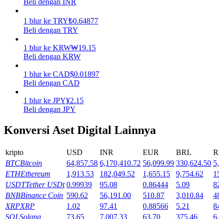
Beli dengan INR
Menghasilkan
1
blur
ke
TRY
₺
0.64877
Beli dengan TRY
1
blur
ke
KRW
₩
19.15
Beli dengan KRW
1
blur
ke
CAD
$
0.01897
Beli dengan CAD
1
blur
ke
JPY
¥
2.15
Beli dengan JPY
Babi Kekuatan
Konversi Aset Digital Lainnya
Dapatkan imbalan kompetitif setiap hari
kripto
USD
INR
EUR
BRL
R
BTC
Bitcoin
64,857.58
6,170,410.72
56,099.99
330,624.50
5
ETH
Ethereum
1,913.53
182,049.52
1,655.15
9,754.62
1
USDT
Tether USDt
0.99939
95.08
0.86444
5.09
8
BNB
Binance Coin
590.62
56,191.00
510.87
3,010.84
4
XRP
XRP
1.02
97.41
0.88566
5.21
8
SOL
Solana
73.65
7,007.33
63.70
375.46
6