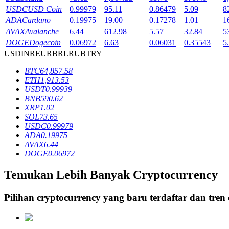
USDC
USD Coin
0.99979
95.11
0.86479
5.09
8
Mempertaruhkan
ADA
Cardano
0.19975
19.00
0.17278
1.01
1
AVAX
Avalanche
6.44
612.98
5.57
32.84
5
Pengembalian tinggi & akses instan
DOGE
Dogecoin
0.06972
6.63
0.06031
0.35543
5
USD
INR
EUR
BRL
RUB
TRY
BTC
64,857.58
ETH
1,913.53
USDT
0.99939
BNB
590.62
XRP
1.02
SOL
73.65
USDC
0.99979
ADA
0.19975
Launchpool
AVAX
6.44
DOGE
0.06972
Staking fleksibel untuk mendapatkan token populer
Temukan Lebih Banyak Cryptocurrency
Pilihan cryptocurrency yang baru terdaftar dan tren