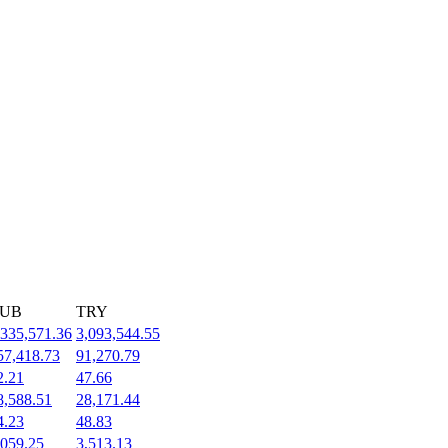
UB
TRY
,335,571.36
3,093,544.55
57,418.73
91,270.79
2.21
47.66
8,588.51
28,171.44
4.23
48.83
,059.25
3,513.13