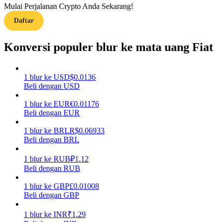
Mulai Perjalanan Crypto Anda Sekarang!
Daftar
Memandu
Panduan Pemula Berjangka
Konversi populer blur ke mata uang Fiat
1
blur
ke
USD
$
0.0136
Beli dengan USD
1
blur
ke
EUR
€
0.01176
Beli dengan EUR
1
blur
ke
BRL
R$
0.06933
Beli dengan BRL
Strategi perdagangan
Pelajari cara untuk tetap menghasilkan keuntungan
1
blur
ke
RUB
₽
1.12
Beli dengan RUB
1
blur
ke
GBP
£
0.01008
Beli dengan GBP
1
blur
ke
INR
₹
1.29