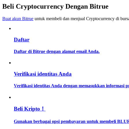
Menjadi Pedagang Salinan
Beli Cryptocurrency Dengan Bitrue
Nikmati pembagian keuntungan dan komisi copy trading
Buat akun Bitrue
untuk membeli dan menjual Cryptocurrency di bursa
Daftar
Daftar di Bitrue dengan alamat email Anda.
Informasi
Verifikasi identitas Anda
Analisis data besar termasuk info perdagangan, dll.
Verifikasi identitas Anda dengan memasukkan informasi 
Beli Kripto！
Gunakan berbagai opsi pembayaran untuk membeli BLUR 