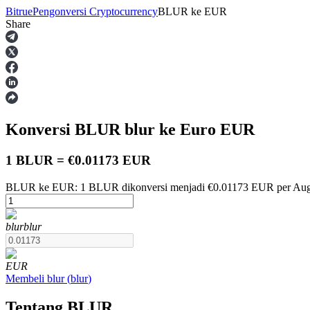
Bitrue
Pengonversi Cryptocurrency
BLUR
ke
EUR
Share
Berjangka
Konversi BLUR
blur
ke Euro
EUR
1 BLUR = €0.01173 EUR
BLUR ke EUR: 1 BLUR dikonversi menjadi €0.01173 EUR per Augu
USDT Berjangka
blur
blur
Kontrak berjangka menggunakan USDT sebagai jaminannya
EUR
Membeli
blur
(
blur
)
Tentang BLUR