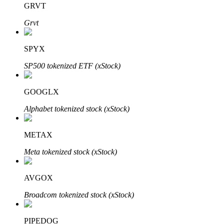
GRVT
Grvt
Penguncian BTR
Investasi eksklusif untuk pemegang BTR
SPYX
SP500 tokenized ETF (xStock)
GOOGLX
Alphabet tokenized stock (xStock)
METAX
Pinjaman
Meta tokenized stock (xStock)
Layanan pinjaman yang didukung Crypto
AVGOX
Broadcom tokenized stock (xStock)
PIPEDOG