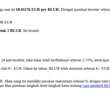
a saat ini
€0.01176 EUR per BLUR
. Dengan pasokan beredar sebesa
22M EUR
ntuk 1 BLUR
. Ini berarti:
24 jam terakhir, nilai tukar telah berfluktuasi sebesar 2.15%, menca
 dari €-- EUR.
Tahun ke tahun, BLUR telah menurun sebesar €-- EUR,
. Mata uang ini memiliki pasokan maksimum sebesar 0, dengan total 
atau lihat panduan langkah demi langkah kami tentang
cara membeli B