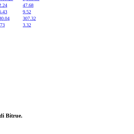
2.24
47.68
6.43
9.52
30.04
307.32
.73
3.32
 di
Bitrue
.