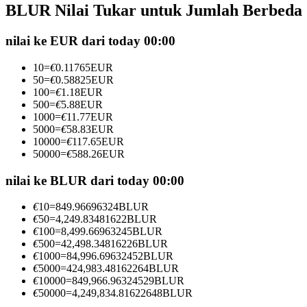
BLUR Nilai Tukar untuk Jumlah Berbeda
Kontrak berjangka menggunakan USDC sebagai jaminannya
nilai ke EUR dari today 00:00
10
=
€
0.11765
EUR
50
=
€
0.58825
EUR
100
=
€
1.18
EUR
500
=
€
5.88
EUR
1000
=
€
11.77
EUR
5000
=
€
58.83
EUR
10000
=
€
117.65
EUR
50000
=
€
588.26
EUR
Copy Trading
Bergabunglah dengan pedagang top
nilai ke BLUR dari today 00:00
€
10
=
849.96696324
BLUR
€
50
=
4,249.83481622
BLUR
€
100
=
8,499.66963245
BLUR
€
500
=
42,498.34816226
BLUR
€
1000
=
84,996.69632452
BLUR
€
5000
=
424,983.48162264
BLUR
€
10000
=
849,966.96324529
BLUR
€
50000
=
4,249,834.81622648
BLUR