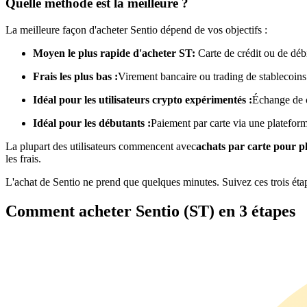
Quelle méthode est la meilleure ?
Futures utilisant l'USDC comme garantie
La meilleure façon d'acheter Sentio dépend de vos objectifs :
Moyen le plus rapide d'acheter ST:
Carte de crédit ou de déb
Frais les plus bas :
Virement bancaire ou trading de stablecoins
Idéal pour les utilisateurs crypto expérimentés :
Échange de 
Idéal pour les débutants :
Paiement par carte via une platefor
La plupart des utilisateurs commencent avec
achats par carte pour 
Copie de Trading
les frais.
Rejoignez les meilleurs traders
L'achat de Sentio ne prend que quelques minutes. Suivez ces trois ét
Comment acheter Sentio (ST) en 3 étapes