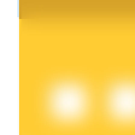
Blocages BTR
Des investissements exclusifs pour les détenteurs de BTR
Prêts
Service d'emprunt adossé à des cryptomonnaies