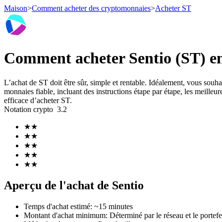
Maison
>
Comment acheter des cryptomonnaies
>
Acheter ST
Contrats à terme
Comment acheter Sentio (ST) en 
L’achat de ST doit être sûr, simple et rentable. Idéalement, vous sou
monnaies fiable, incluant des instructions étape par étape, les meilleure
efficace d’acheter ST.
Notation crypto
3.2
★
★
★
★
★
★
Futures USDT
★
★
★
★
Futures utilisant l'USDT comme garantie
Aperçu de l'achat de Sentio
Temps d'achat estimé
:
~15 minutes
Montant d'achat minimum
:
Déterminé par le réseau et le portefe