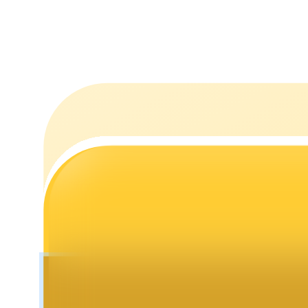
Jalonnement
Des rendements élevés et un accès instantané
Launchpool
Staking flexible pour gagner des jetons populaires