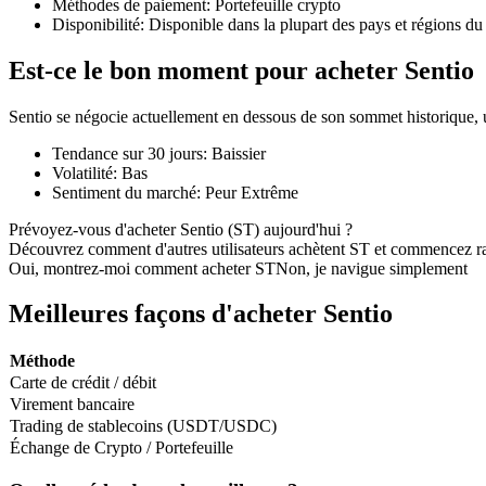
Méthodes de paiement
:
Portefeuille crypto
Disponibilité
:
Disponible dans la plupart des pays et régions d
Est-ce le bon moment pour acheter Sentio
Futures COIN-M
Sentio se négocie actuellement en dessous de son sommet historique,
Contrats à terme sur crypto-monnaie
Tendance sur 30 jours
:
Baissier
Volatilité
:
Bas
Sentiment du marché
:
Peur Extrême
TradFi
Prévoyez-vous d'acheter Sentio (ST) aujourd'hui ?
Découvrez comment d'autres utilisateurs achètent ST et commencez r
Produits dérivés sur actions, forex, métaux précieux et matières
Oui, montrez-moi comment acheter ST
Non, je navigue simplement
Meilleures façons d'acheter Sentio
Méthode
Carte de crédit / débit
Virement bancaire
Trading de stablecoins (USDT/USDC)
Échange de Crypto / Portefeuille
Futures USDC