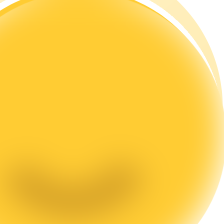
rading
les, etc.