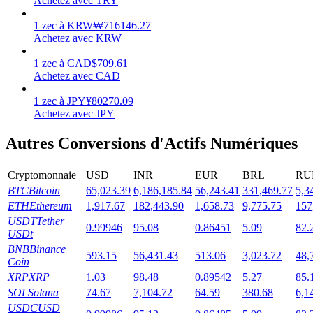
Achetez avec TRY
1
zec
à
KRW
₩
716146.27
Achetez avec KRW
1
zec
à
CAD
$
709.61
Jalonnement
Achetez avec CAD
Des rendements élevés et un accès instantané
1
zec
à
JPY
¥
80270.09
Achetez avec JPY
Autres Conversions d'Actifs Numériques
Cryptomonnaie
USD
INR
EUR
BRL
RU
BTC
Bitcoin
65,023.39
6,186,185.84
56,243.41
331,469.77
5,3
ETH
Ethereum
1,917.67
182,443.90
1,658.73
9,775.75
157
USDT
Tether
0.99946
95.08
0.86451
5.09
82.
USDt
Launchpool
BNB
Binance
593.15
56,431.43
513.06
3,023.72
48,
Coin
Staking flexible pour gagner des jetons populaires
XRP
XRP
1.03
98.48
0.89542
5.27
85.
SOL
Solana
74.67
7,104.72
64.59
380.68
6,1
USDC
USD