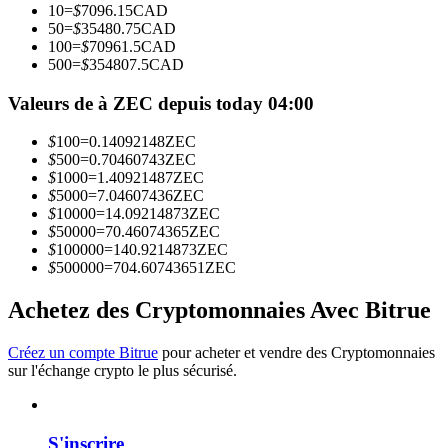
10
=
$
7096.15
CAD
50
=
$
35480.75
CAD
100
=
$
70961.5
CAD
Devenez un trader de copie
500
=
$
354807.5
CAD
Profitez du partage des bénéfices et des commissions de copy
Valeurs de à ZEC depuis today 04:00
trading
$
100
=
0.14092148
ZEC
$
500
=
0.70460743
ZEC
$
1000
=
1.40921487
ZEC
$
5000
=
7.04607436
ZEC
$
10000
=
14.09214873
ZEC
$
50000
=
70.46074365
ZEC
$
100000
=
140.9214873
ZEC
$
500000
=
704.60743651
ZEC
Achetez des Cryptomonnaies Avec Bitrue
Information
Analyse de mégadonnées, y compris des informations
Créez un compte Bitrue
pour acheter et vendre des Cryptomonnaies
commerciales, etc.
sur l'échange crypto le plus sécurisé.
S'inscrire