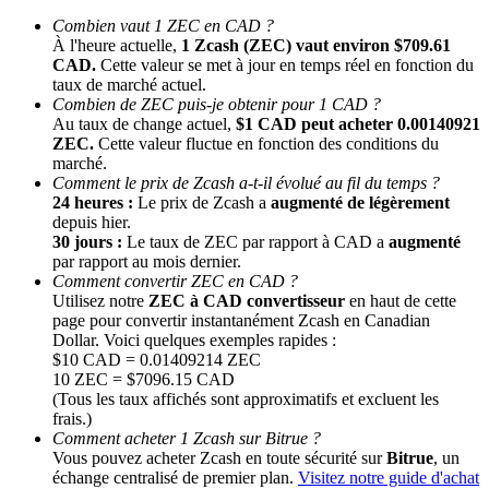
Combien vaut 1 ZEC en CAD ?
À l'heure actuelle,
1 Zcash (ZEC) vaut environ $709.61
CAD.
Cette valeur se met à jour en temps réel en fonction du
taux de marché actuel.
Combien de ZEC puis-je obtenir pour 1 CAD ?
Au taux de change actuel,
$1 CAD peut acheter 0.00140921
ZEC.
Cette valeur fluctue en fonction des conditions du
marché.
Comment le prix de Zcash a-t-il évolué au fil du temps ?
24 heures :
Le prix de Zcash a
augmenté de légèrement
Parrainage
depuis hier.
Invitez un ami pour recevoir des récompenses en espèces
30 jours :
Le taux de ZEC par rapport à CAD a
augmenté
par rapport au mois dernier.
BTC Welcome Rewards
Comment convertir ZEC en CAD ?
Utilisez notre
ZEC à CAD convertisseur
en haut de cette
page pour convertir instantanément Zcash en Canadian
Dollar. Voici quelques exemples rapides :
$10 CAD = 0.01409214 ZEC
10 ZEC = $7096.15 CAD
(Tous les taux affichés sont approximatifs et excluent les
frais.)
Comment acheter 1 Zcash sur Bitrue ?
Vous pouvez acheter Zcash en toute sécurité sur
Bitrue
, un
échange centralisé de premier plan.
Visitez notre guide d'achat