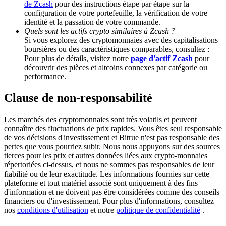
de Zcash
pour des instructions étape par étape sur la
configuration de votre portefeuille, la vérification de votre
identité et la passation de votre commande.
BTC Welcome Rewards
Quels sont les actifs crypto similaires à Zcash ?
Si vous explorez des cryptomonnaies avec des capitalisations
Deposit & Trade BTC to Share 25000 USDT prize pool!
boursières ou des caractéristiques comparables, consultez :
Pour plus de détails, visitez notre
page d'actif Zcash
pour
découvrir des pièces et altcoins connexes par catégorie ou
performance.
Deposit CASHCAT & Win
Clause de non-responsabilité
Share 500000 CASHCAT prize pool
Les marchés des cryptomonnaies sont très volatils et peuvent
connaître des fluctuations de prix rapides. Vous êtes seul responsable
de vos décisions d'investissement et Bitrue n'est pas responsable des
Exclusive for BitMart Users
pertes que vous pourriez subir. Nous nous appuyons sur des sources
tierces pour les prix et autres données liées aux crypto-monnaies
Register & Trade to Win 500,000 USDT
répertoriées ci-dessus, et nous ne sommes pas responsables de leur
fiabilité ou de leur exactitude. Les informations fournies sur cette
plateforme et tout matériel associé sont uniquement à des fins
d'information et ne doivent pas être considérées comme des conseils
financiers ou d'investissement. Pour plus d'informations, consultez
Precious Metals Trading Carnival
nos
conditions d'utilisation
et notre
politique de confidentialité
.
Trade Gold & Silver · 33,333 USDT Bonus