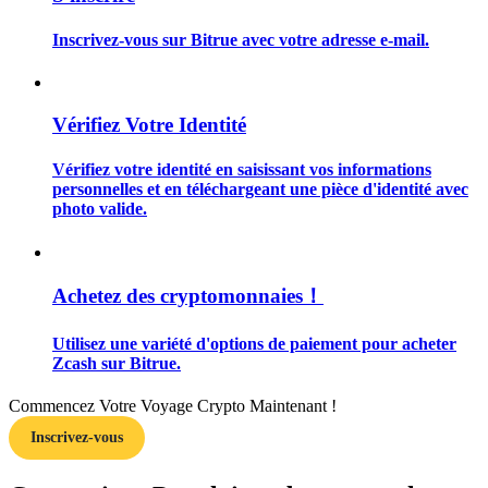
Inscrivez-vous sur Bitrue avec votre adresse e-mail.
Vérifiez Votre Identité
Guide
Guide de démarrage des contrats à terme
Vérifiez votre identité en saisissant vos informations
personnelles et en téléchargeant une pièce d'identité avec
photo valide.
Achetez des cryptomonnaies！
Utilisez une variété d'options de paiement pour acheter
Zcash sur Bitrue.
Stratégies de trading
Commencez Votre Voyage Crypto Maintenant !
Apprenez à rester rentable
Inscrivez-vous