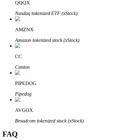
QQQX
Bitrue
AI
Nasdaq tokenized ETF (xStock)
AMZNX
Amazon tokenized stock (xStock)
CC
Partenaires Bitrue
Canton
PIPEDOG
Pipedog
AVGOX
Broadcom tokenized stock (xStock)
Affiliés Bitrue
FAQ
Jusqu'à 65 % de commissions !