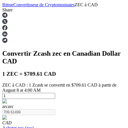
Bitrue
Convertisseur de Cryptomonnaies
ZEC
à
CAD
Share
Contrats à terme
Convertir Zcash
zec
en Canadian Dollar
CAD
1 ZEC = $709.61 CAD
ZEC à CAD : 1 Zcash se convertit en $709.61 CAD à partir de
August 8 at 4:00 AM
Futures USDT
Futures utilisant l'USDT comme garantie
zec
zec
CAD
Acheter
zec
(
zec
)