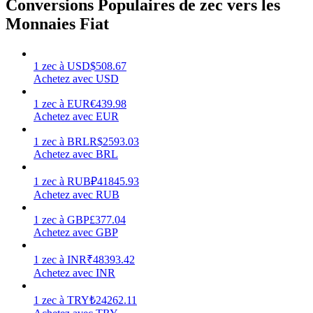
Conversions Populaires de zec vers les
Monnaies Fiat
1
zec
à
USD
$
508.67
Gagner
Achetez avec USD
1
zec
à
EUR
€
439.98
Achetez avec EUR
1
zec
à
BRL
R$
2593.03
Achetez avec BRL
1
zec
à
RUB
₽
41845.93
Achetez avec RUB
1
zec
à
GBP
£
377.04
Cochon de puissance
Achetez avec GBP
Gagnez quotidiennement des récompenses compétitives
1
zec
à
INR
₹
48393.42
Achetez avec INR
1
zec
à
TRY
₺
24262.11