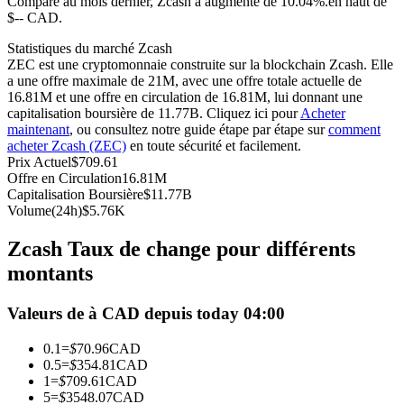
Comparé au mois dernier, Zcash a augmenté de 10.04%.en haut de
$-- CAD.
Futures USDC
Statistiques du marché Zcash
Futures utilisant l'USDC comme garantie
ZEC est une cryptomonnaie construite sur la blockchain Zcash. Elle
a une offre maximale de 21M, avec une offre totale actuelle de
16.81M et une offre en circulation de 16.81M, lui donnant une
capitalisation boursière de 11.77B. Cliquez ici pour
Acheter
maintenant
, ou consultez notre guide étape par étape sur
comment
acheter Zcash (ZEC)
en toute sécurité et facilement.
Prix Actuel
$
709.61
Offre en Circulation
16.81M
Capitalisation Boursière
$
11.77B
Volume(24h)
$
5.76K
Copie de Trading
Zcash Taux de change pour différents
Rejoignez les meilleurs traders
montants
Valeurs de à CAD depuis today 04:00
0.1
=
$
70.96
CAD
0.5
=
$
354.81
CAD
1
=
$
709.61
CAD
5
=
$
3548.07
CAD