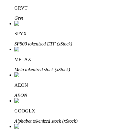
GRVT
Grvt
SPYX
SP500 tokenized ETF (xStock)
Investissement automobile
Obtenez des bénéfices à long terme et des intérêts flexibles
METAX
Meta tokenized stock (xStock)
AEON
AEON
GOOGLX
Apprenez le Staking
Alphabet tokenized stock (xStock)
Découvrez comment gagner un revenu passif