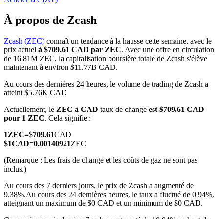
À propos de Zcash
Zcash (ZEC)
connaît un tendance à la hausse cette semaine, avec le
prix actuel
à $709.61 CAD par ZEC
. Avec une offre en circulation
Futures COIN-M
de 16.81M ZEC, la capitalisation boursière totale de Zcash s'élève
maintenant à environ $11.77B CAD.
Contrats à terme sur crypto-monnaie
Au cours des dernières 24 heures, le volume de trading de Zcash a
atteint $5.76K CAD
TradFi
Actuellement, le
ZEC à CAD
taux de change
est $709.61 CAD
pour 1 ZEC
. Cela signifie :
Produits dérivés sur actions, forex, métaux précieux et matières
premières
1
ZEC
=
$
709.61
CAD
$
1
CAD
=
0.00140921
ZEC
(Remarque : Les frais de change et les coûts de gaz ne sont pas
inclus.)
Au cours des 7 derniers jours, le prix de Zcash a augmenté de
9.38%.
Au cours des 24 dernières heures, le taux a fluctué de 0.94%,
atteignant un maximum de $0 CAD et un minimum de $0 CAD.