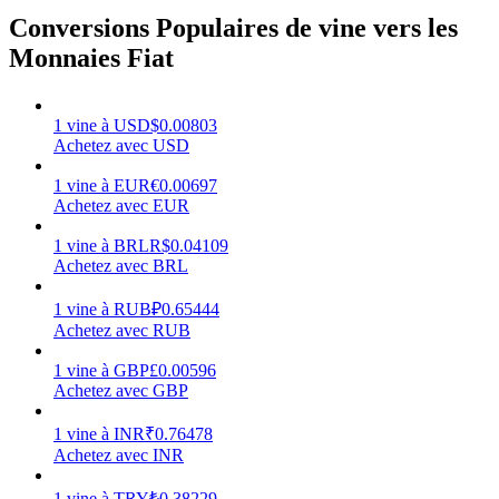
Conversions Populaires de vine vers les
Monnaies Fiat
Gagner
1
vine
à
USD
$
0.00803
Achetez avec USD
1
vine
à
EUR
€
0.00697
Achetez avec EUR
1
vine
à
BRL
R$
0.04109
Achetez avec BRL
1
vine
à
RUB
₽
0.65444
Achetez avec RUB
Cochon de puissance
1
vine
à
GBP
£
0.00596
Achetez avec GBP
Gagnez quotidiennement des récompenses compétitives
1
vine
à
INR
₹
0.76478
Achetez avec INR
1
vine
à
TRY
₺
0.38229