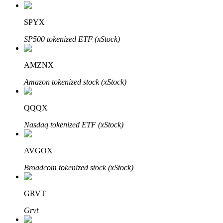
SPYX
SP500 tokenized ETF (xStock)
AMZNX
Investissement automobile
Amazon tokenized stock (xStock)
Obtenez des bénéfices à long terme et des intérêts flexibles
QQQX
Nasdaq tokenized ETF (xStock)
AVGOX
Broadcom tokenized stock (xStock)
GRVT
Apprenez le Staking
Grvt
Découvrez comment gagner un revenu passif