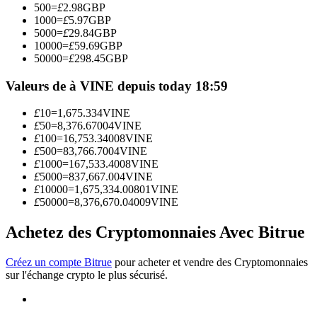
500
=
£
2.98
GBP
1000
=
£
5.97
GBP
5000
=
£
29.84
GBP
Devenez un trader de copie
10000
=
£
59.69
GBP
50000
=
£
298.45
GBP
Profitez du partage des bénéfices et des commissions de copy
trading
Valeurs de à VINE depuis today 18:59
£
10
=
1,675.334
VINE
£
50
=
8,376.67004
VINE
£
100
=
16,753.34008
VINE
£
500
=
83,766.7004
VINE
£
1000
=
167,533.4008
VINE
£
5000
=
837,667.004
VINE
£
10000
=
1,675,334.00801
VINE
£
50000
=
8,376,670.04009
VINE
Information
Achetez des Cryptomonnaies Avec Bitrue
Analyse de mégadonnées, y compris des informations
commerciales, etc.
Créez un compte Bitrue
pour acheter et vendre des Cryptomonnaies
sur l'échange crypto le plus sécurisé.