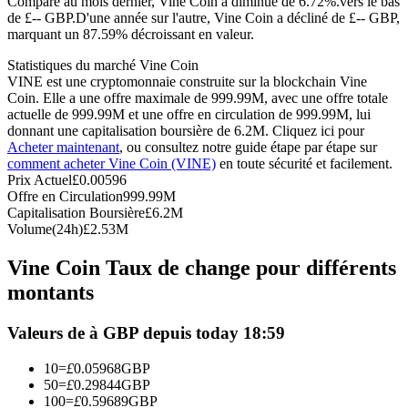
Comparé au mois dernier, Vine Coin a diminué de 6.72%.vers le bas
de £-- GBP.
D'une année sur l'autre, Vine Coin a décliné de £-- GBP,
Futures USDC
marquant un 87.59% décroissant en valeur.
Futures utilisant l'USDC comme garantie
Statistiques du marché Vine Coin
VINE est une cryptomonnaie construite sur la blockchain Vine
Coin. Elle a une offre maximale de 999.99M, avec une offre totale
actuelle de 999.99M et une offre en circulation de 999.99M, lui
donnant une capitalisation boursière de 6.2M. Cliquez ici pour
Acheter maintenant
, ou consultez notre guide étape par étape sur
comment acheter Vine Coin (VINE)
en toute sécurité et facilement.
Prix Actuel
£
0.00596
Offre en Circulation
999.99M
Capitalisation Boursière
£
6.2M
Volume(24h)
£
2.53M
Copie de Trading
Vine Coin Taux de change pour différents
Rejoignez les meilleurs traders
montants
Valeurs de à GBP depuis today 18:59
10
=
£
0.05968
GBP
50
=
£
0.29844
GBP
100
=
£
0.59689
GBP