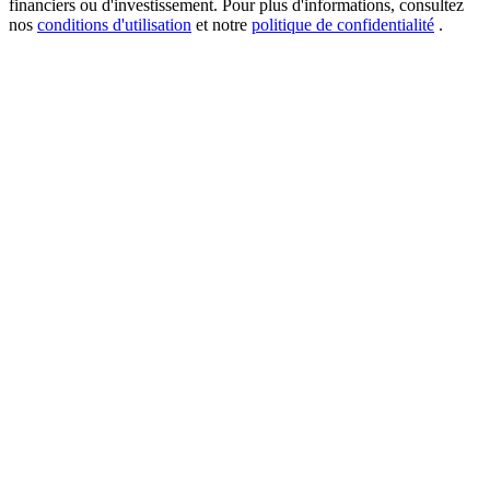
financiers ou d'investissement. Pour plus d'informations, consultez
nos
conditions d'utilisation
et notre
politique de confidentialité
.
New Listing Futures Fest
Trade New Futures, Win 200,000 USDT
Crypto World Cup 2026: Grand Finale
77,777+3k Rewards
Plus d'événements