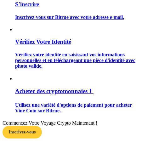
S'inscrire
Inscrivez-vous sur Bitrue avec votre adresse e-mail.
Guide
Vérifiez Votre Identité
Guide de démarrage des contrats à terme
Vérifiez votre identité en saisissant vos informations
personnelles et en téléchargeant une pièce d'identité avec
photo valide.
Achetez des cryptomonnaies！
Utilisez une variété d'options de paiement pour acheter
Vine Coin sur Bitrue.
Stratégies de trading
Apprenez à rester rentable
Commencez Votre Voyage Crypto Maintenant !
Inscrivez-vous