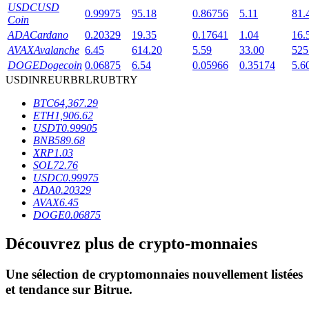
USDC
USD
0.99975
95.18
0.86756
5.11
81.
Coin
ADA
Cardano
0.20329
19.35
0.17641
1.04
16.
AVAX
Avalanche
6.45
614.20
5.59
33.00
525
DOGE
Dogecoin
0.06875
6.54
0.05966
0.35174
5.6
USD
INR
EUR
BRL
RUB
TRY
Blocages BTR
BTC
64,367.29
ETH
1,906.62
Des investissements exclusifs pour les détenteurs de BTR
USDT
0.99905
BNB
589.68
XRP
1.03
SOL
72.76
USDC
0.99975
ADA
0.20329
AVAX
6.45
DOGE
0.06875
Découvrez plus de crypto-monnaies
Prêts
Une sélection de cryptomonnaies nouvellement listées
Service d'emprunt adossé à des cryptomonnaies
et tendance sur
Bitrue
.