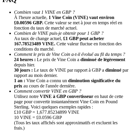
Combien vaut 1 VINE en GBP ?
À l'heure actuelle,
1 Vine Coin (VINE) vaut environ
£0.00596 GBP.
Cette valeur se met à jour en temps réel en
fonction du taux de marché actuel.
Combien de VINE puis-je obtenir pour 1 GBP ?
Au taux de change actuel,
£1 GBP peut acheter
167.78523489 VINE.
Cette valeur fluctue en fonction des
conditions du marché.
Comment le prix de Vine Coin a-t-il évolué au fil du temps ?
Parrainage
24 heures :
Le prix de Vine Coin a
diminué de légèrement
Invitez un ami pour recevoir des récompenses en espèces
depuis hier.
30 jours :
Le taux de VINE par rapport à GBP a
diminué
par
Deposit CASHCAT & Win
rapport au mois dernier.
1 an :
Vine Coin a connu un
diminution significative du
prix
au cours de l'année dernière.
Comment convertir VINE en GBP ?
Utilisez notre
VINE à GBP convertisseur
en haut de cette
page pour convertir instantanément Vine Coin en Pound
Sterling. Voici quelques exemples rapides :
£10 GBP = 1,677.85234899 VINE
10 VINE = £0.0596 GBP
(Tous les taux affichés sont approximatifs et excluent les
frais.)