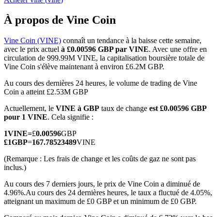
À propos de Vine Coin
Vine Coin (VINE)
connaît un tendance à la baisse cette semaine,
avec le prix actuel
à £0.00596 GBP par VINE
. Avec une offre en
Futures COIN-M
circulation de 999.99M VINE, la capitalisation boursière totale de
Vine Coin s'élève maintenant à environ £6.2M GBP.
Contrats à terme sur crypto-monnaie
Au cours des dernières 24 heures, le volume de trading de Vine
Coin a atteint £2.53M GBP
TradFi
Actuellement, le
VINE à GBP
taux de change
est £0.00596 GBP
pour 1 VINE
. Cela signifie :
Produits dérivés sur actions, forex, métaux précieux et matières
premières
1
VINE
=
£
0.00596
GBP
£
1
GBP
=
167.78523489
VINE
(Remarque : Les frais de change et les coûts de gaz ne sont pas
inclus.)
Au cours des 7 derniers jours, le prix de Vine Coin a diminué de
4.96%.
Au cours des 24 dernières heures, le taux a fluctué de 4.05%,
atteignant un maximum de £0 GBP et un minimum de £0 GBP.