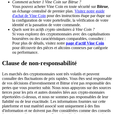
Comment acheter 1 Vine Coin sur Bitrue ?
Vous pouvez acheter Vine Coin en toute sécurité sur
Bitrue
,
un échange centralisé de premier plan.
Visitez notre guide
Deposit CASHCAT & Win
d'achat de Vine Coin
pour des instructions étape par étape sur
la configuration de votre portefeuille, la vérification de votre
Share 500000 CASHCAT prize pool
identité et la passation de votre commande.
Quels sont les actifs crypto similaires à Vine Coin ?
Si vous explorez des cryptomonnaies avec des capitalisations
boursières ou des caractéristiques comparables, consultez :
Exclusive for BitMart Users
Pour plus de détails, visitez notre
page d'actif Vine Coin
pour découvrir des pièces et altcoins connexes par catégorie
Register & Trade to Win 500,000 USDT
ou performance.
Clause de non-responsabilité
Precious Metals Trading Carnival
Les marchés des cryptomonnaies sont très volatils et peuvent
connaître des fluctuations de prix rapides. Vous êtes seul responsable
Trade Gold & Silver · 33,333 USDT Bonus
de vos décisions d'investissement et Bitrue n'est pas responsable des
pertes que vous pourriez subir. Nous nous appuyons sur des sources
tierces pour les prix et autres données liées aux crypto-monnaies
répertoriées ci-dessus, et nous ne sommes pas responsables de leur
fiabilité ou de leur exactitude. Les informations fournies sur cette
USDT New User Exclusive 10% APR
plateforme et tout matériel associé sont uniquement à des fins
d'information et ne doivent pas être considérées comme des conseils
USDT Flexible Staking | Daily Rewards