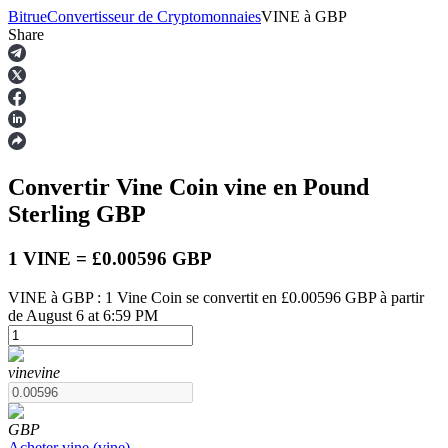
Bitrue
Convertisseur de Cryptomonnaies
VINE
à
GBP
Share
Contrats à terme
Convertir Vine Coin
vine
en Pound
Sterling
GBP
1 VINE = £0.00596 GBP
VINE à GBP : 1 Vine Coin se convertit en £0.00596 GBP à partir
de August 6 at 6:59 PM
Futures USDT
Futures utilisant l'USDT comme garantie
vine
vine
GBP
Acheter
vine
(
vine
)