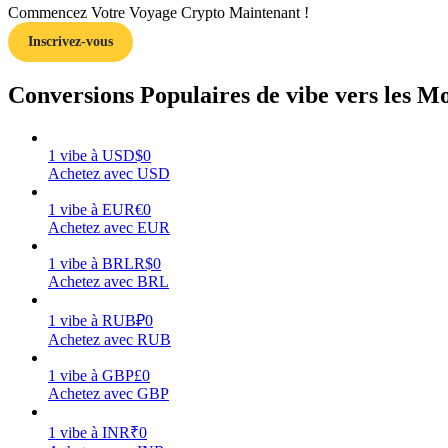
Commencez Votre Voyage Crypto Maintenant !
Inscrivez-vous
Guide
Guide de démarrage des contrats à terme
Conversions Populaires de vibe vers les M
1
vibe
à
USD
$
0
Achetez avec USD
1
vibe
à
EUR
€
0
Achetez avec EUR
1
vibe
à
BRL
R$
0
Achetez avec BRL
Stratégies de trading
Apprenez à rester rentable
1
vibe
à
RUB
₽
0
Achetez avec RUB
1
vibe
à
GBP
£
0
Achetez avec GBP
1
vibe
à
INR
₹
0