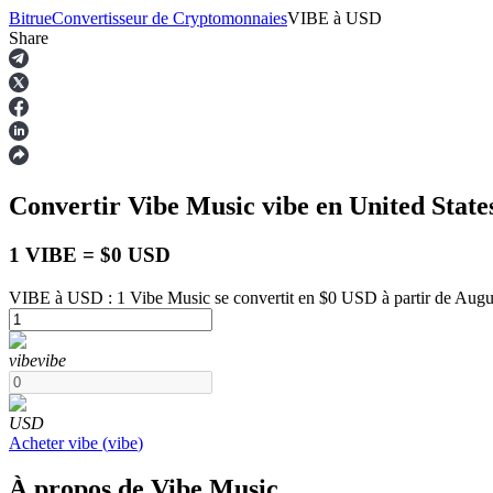
Bitrue
Convertisseur de Cryptomonnaies
VIBE
à
USD
Share
Contrats à terme
Convertir Vibe Music
vibe
en United State
1 VIBE = $0 USD
VIBE à USD : 1 Vibe Music se convertit en $0 USD à partir de Augu
Futures USDT
vibe
vibe
Futures utilisant l'USDT comme garantie
USD
Acheter
vibe
(
vibe
)
À propos de Vibe Music