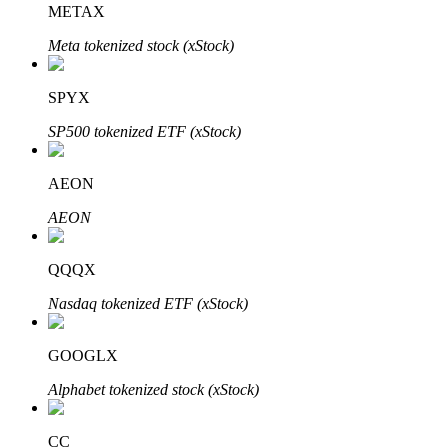
METAX
Meta tokenized stock (xStock)
Blocages BTR
Des investissements exclusifs pour les détenteurs de BTR
SPYX
SP500 tokenized ETF (xStock)
AEON
AEON
QQQX
Prêts
Nasdaq tokenized ETF (xStock)
Service d'emprunt adossé à des cryptomonnaies
GOOGLX
Alphabet tokenized stock (xStock)
CC