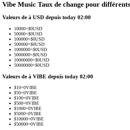
Vibe Music Taux de change pour différent
Futures utilisant l'USDC comme garantie
Valeurs de à USD depuis today 02:00
10000
=
$
0
USD
50000
=
$
0
USD
100000
=
$
0
USD
500000
=
$
0
USD
1000000
=
$
0
USD
5000000
=
$
0
USD
10000000
=
$
0
USD
50000000
=
$
0
USD
Copie de Trading
Rejoignez les meilleurs traders
Valeurs de à VIBE depuis today 02:00
$
10
=
0
VIBE
$
50
=
0
VIBE
$
100
=
0
VIBE
$
500
=
0
VIBE
$
1000
=
0
VIBE
$
5000
=
0
VIBE
$
10000
=
0
VIBE
$
50000
=
0
VIBE