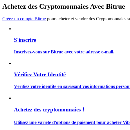
Devenez un trader de copie
Achetez des Cryptomonnaies Avec Bitrue
Profitez du partage des bénéfices et des commissions de copy t
Créez un compte Bitrue
pour acheter et vendre des Cryptomonnaies sur
S'inscrire
Inscrivez-vous sur Bitrue avec votre adresse e-mail.
Information
Vérifiez Votre Identité
Analyse de mégadonnées, y compris des informations commercia
Vérifiez votre identité en saisissant vos informations person
Achetez des cryptomonnaies！
Utilisez une variété d'options de paiement pour acheter Vib