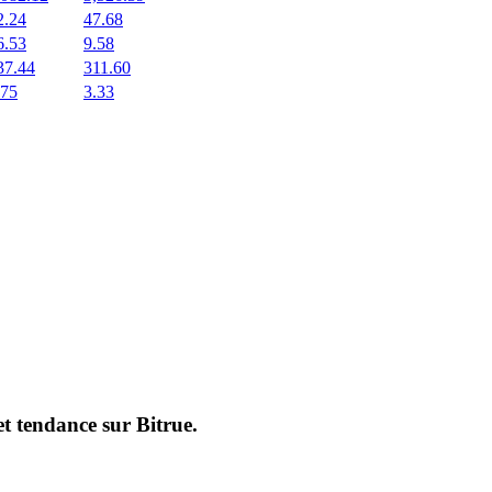
2.24
47.68
6.53
9.58
37.44
311.60
.75
3.33
et tendance sur
Bitrue
.