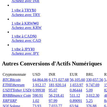
Achetez avec INR
Gagner
1
vibe
à
TRY
₺
0
Achetez avec TRY
1
vibe
à
KRW
₩
0
Achetez avec KRW
1
vibe
à
CAD
$
0
Achetez avec CAD
1
vibe
à
JPY
¥
0
Achetez avec JPY
Cochon de puissance
Autres Conversions d'Actifs Numériques
Gagnez quotidiennement des récompenses compétitives
Cryptomonnaie
USD
INR
EUR
BRL
R
BTC
Bitcoin
64,864.06
6,171,027.68
56,105.60
330,657.56
5
ETH
Ethereum
1,912.17
181,920.14
1,653.97
9,747.69
1
USDT
Tether USDt
0.99938
95.07
0.86444
5.09
8
BNB
Binance Coin
590.91
56,218.41
511.12
3,012.30
4
XRP
XRP
1.02
97.99
0.89091
5.25
8
SOL
Solana
73.93
7,033.77
63.94
376.88
6