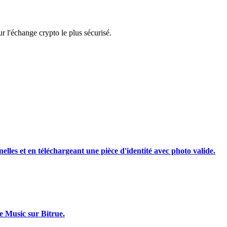
rading
 l'échange crypto le plus sécurisé.
les, etc.
nelles et en téléchargeant une pièce d'identité avec photo valide.
e Music sur Bitrue.