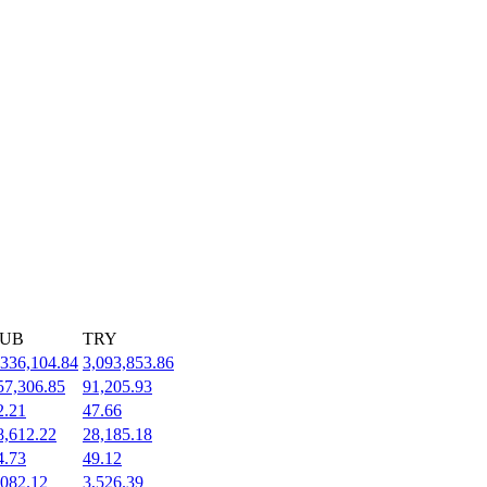
UB
TRY
,336,104.84
3,093,853.86
57,306.85
91,205.93
2.21
47.66
8,612.22
28,185.18
4.73
49.12
,082.12
3,526.39