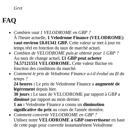
Grvt
FAQ
Combien vaut 1 VELODROME en GBP ?
À l'heure actuelle,
1 Velodrome Finance (VELODROME)
vaut environ £0.01341 GBP.
Cette valeur se met à jour en
temps réel en fonction du taux de marché actuel.
Combien de VELODROME puis-je obtenir pour 1 GBP ?
Parrainage
Au taux de change actuel,
£1 GBP peut acheter
Invitez un ami pour recevoir des récompenses en espèces
74.57121551 VELODROME.
Cette valeur fluctue en
fonction des conditions du marché.
BTC Welcome Rewards
Comment le prix de Velodrome Finance a-t-il évolué au fil du
temps ?
24 heures :
Le prix de Velodrome Finance a
augmenté de
légèrement
depuis hier.
30 jours :
Le taux de VELODROME par rapport à GBP a
diminué
par rapport au mois dernier.
1 an :
Velodrome Finance a connu un
diminution
significative du prix
au cours de l'année dernière.
Comment convertir VELODROME en GBP ?
Utilisez notre
VELODROME à GBP convertisseur
en haut
de cette page pour convertir instantanément Velodrome