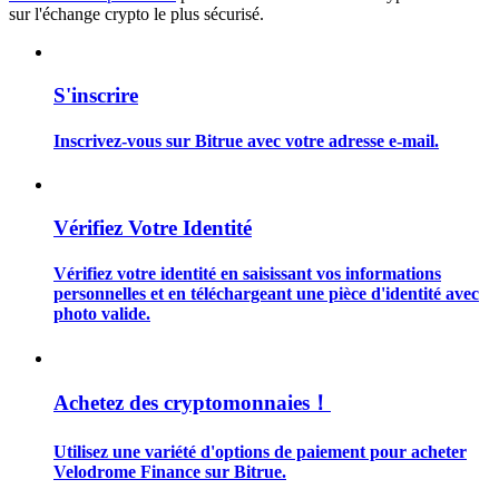
sur l'échange crypto le plus sécurisé.
S'inscrire
Guide
Inscrivez-vous sur Bitrue avec votre adresse e-mail.
Guide de démarrage des contrats à terme
Vérifiez Votre Identité
Vérifiez votre identité en saisissant vos informations
personnelles et en téléchargeant une pièce d'identité avec
photo valide.
Stratégies de trading
Achetez des cryptomonnaies！
Apprenez à rester rentable
Utilisez une variété d'options de paiement pour acheter
Velodrome Finance sur Bitrue.