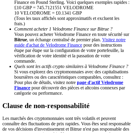
Finance en Pound Sterling. Voici quelques exemples rapides :
£10 GBP = 745.7121551 VELODROME
10 VELODROME = £0.1341 GBP
BTC Welcome Rewards
(Tous les taux affichés sont approximatifs et excluent les
frais.)
Deposit & Trade BTC to Share 25000 USDT prize pool!
Comment acheter 1 Velodrome Finance sur Bitrue ?
Vous pouvez acheter Velodrome Finance en toute sécurité sur
Bitrue
, un échange centralisé de premier plan.
Visitez notre
guide d'achat de Velodrome Finance
pour des instructions
Deposit CASHCAT & Win
étape par étape sur la configuration de votre portefeuille, la
vérification de votre identité et la passation de votre
Share 500000 CASHCAT prize pool
commande.
Quels sont les actifs crypto similaires à Velodrome Finance ?
Si vous explorez des cryptomonnaies avec des capitalisations
boursières ou des caractéristiques comparables, consultez :
Pour plus de détails, visitez notre
page d'actif Velodrome
Exclusive for BitMart Users
Finance
pour découvrir des pièces et altcoins connexes par
catégorie ou performance.
Register & Trade to Win 500,000 USDT
Clause de non-responsabilité
Les marchés des cryptomonnaies sont très volatils et peuvent
Precious Metals Trading Carnival
connaître des fluctuations de prix rapides. Vous êtes seul responsable
de vos décisions d'investissement et Bitrue n'est pas responsable des
Trade Gold & Silver · 33,333 USDT Bonus