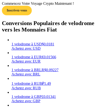
Commencez Votre Voyage Crypto Maintenant !
Inscrivez-vous
Conversions Populaires de velodrome
Gagner
vers les Monnaies Fiat
1
velodrome
à
USD
$
0.0181
Achetez avec USD
1
velodrome
à
EUR
€
0.01566
Achetez avec EUR
1
velodrome
à
BRL
R$
0.09227
Achetez avec BRL
Cochon de puissance
1
velodrome
à
RUB
₽
1.49
Gagnez quotidiennement des récompenses compétitives
Achetez avec RUB
1
velodrome
à
GBP
£
0.01341
Achetez avec GBP