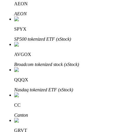
AEON
Bitrue
AI
AEON
SPYX
SP500 tokenized ETF (xStock)
AVGOX
Partenaires Bitrue
Broadcom tokenized stock (xStock)
QQQX
Nasdaq tokenized ETF (xStock)
CC
Canton
Affiliés Bitrue
Jusqu'à 65 % de commissions !
GRVT