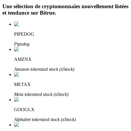
Une sélection de cryptomonnaies nouvellement listées
et tendance sur
Bitrue
.
PIPEDOG
Pipedog
Investissement automobile
Obtenez des bénéfices à long terme et des intérêts flexibles
AMZNX
Amazon tokenized stock (xStock)
METAX
Meta tokenized stock (xStock)
GOOGLX
Apprenez le Staking
Alphabet tokenized stock (xStock)
Découvrez comment gagner un revenu passif