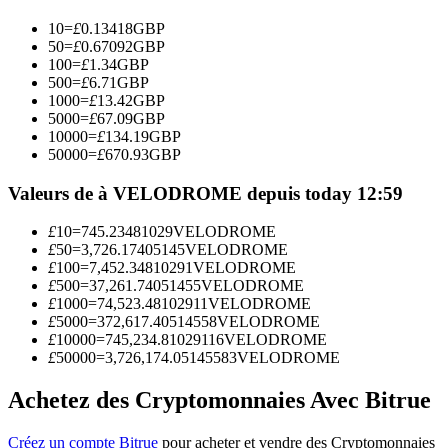
10
=
£
0.13418
GBP
50
=
£
0.67092
GBP
Devenez un trader de copie
100
=
£
1.34
GBP
500
=
£
6.71
GBP
Profitez du partage des bénéfices et des commissions de copy
1000
=
£
13.42
GBP
trading
5000
=
£
67.09
GBP
10000
=
£
134.19
GBP
50000
=
£
670.93
GBP
Valeurs de à VELODROME depuis today 12:59
£
10
=
745.23481029
VELODROME
£
50
=
3,726.17405145
VELODROME
£
100
=
7,452.34810291
VELODROME
£
500
=
37,261.74051455
VELODROME
£
1000
=
74,523.48102911
VELODROME
Information
£
5000
=
372,617.40514558
VELODROME
£
10000
=
745,234.81029116
VELODROME
Analyse de mégadonnées, y compris des informations
£
50000
=
3,726,174.05145583
VELODROME
commerciales, etc.
Achetez des Cryptomonnaies Avec Bitrue
Créez un compte Bitrue
pour acheter et vendre des Cryptomonnaies