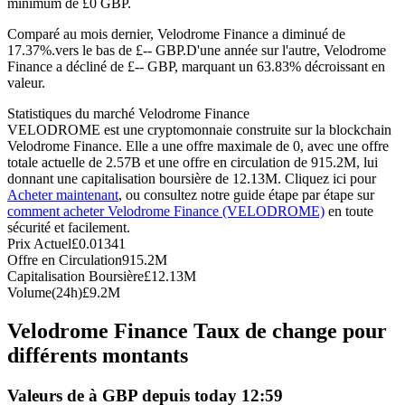
minimum de £0 GBP.
Futures USDC
Comparé au mois dernier, Velodrome Finance a diminué de
17.37%.vers le bas de £-- GBP.
D'une année sur l'autre, Velodrome
Futures utilisant l'USDC comme garantie
Finance a décliné de £-- GBP, marquant un 63.83% décroissant en
valeur.
Statistiques du marché Velodrome Finance
VELODROME est une cryptomonnaie construite sur la blockchain
Velodrome Finance. Elle a une offre maximale de 0, avec une offre
totale actuelle de 2.57B et une offre en circulation de 915.2M, lui
donnant une capitalisation boursière de 12.13M. Cliquez ici pour
Acheter maintenant
, ou consultez notre guide étape par étape sur
comment acheter Velodrome Finance (VELODROME)
en toute
sécurité et facilement.
Copie de Trading
Prix Actuel
£
0.01341
Offre en Circulation
915.2M
Rejoignez les meilleurs traders
Capitalisation Boursière
£
12.13M
Volume(24h)
£
9.2M
Velodrome Finance Taux de change pour
différents montants
Valeurs de à GBP depuis today 12:59