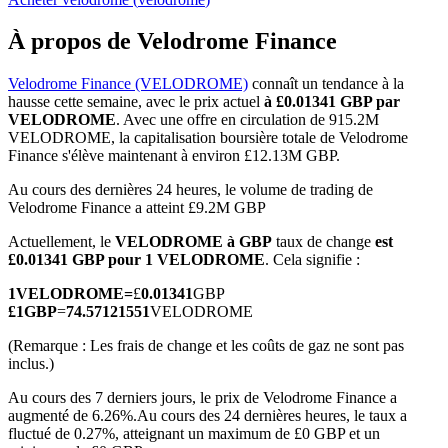
À propos de Velodrome Finance
Velodrome Finance (VELODROME)
connaît un tendance à la
hausse cette semaine, avec le prix actuel
à £0.01341 GBP par
Futures COIN-M
VELODROME
. Avec une offre en circulation de 915.2M
VELODROME, la capitalisation boursière totale de Velodrome
Contrats à terme sur crypto-monnaie
Finance s'élève maintenant à environ £12.13M GBP.
Au cours des dernières 24 heures, le volume de trading de
Velodrome Finance a atteint £9.2M GBP
TradFi
Actuellement, le
VELODROME à GBP
taux de change
est
Produits dérivés sur actions, forex, métaux précieux et matières
£0.01341 GBP pour 1 VELODROME
. Cela signifie :
premières
1
VELODROME
=
£
0.01341
GBP
£
1
GBP
=
74.57121551
VELODROME
(Remarque : Les frais de change et les coûts de gaz ne sont pas
inclus.)
Au cours des 7 derniers jours, le prix de Velodrome Finance a
augmenté de 6.26%.
Au cours des 24 dernières heures, le taux a
fluctué de 0.27%, atteignant un maximum de £0 GBP et un