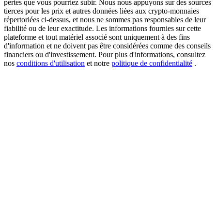
pertes que vous pourriez subir. Nous nous appuyons sur des sources
tierces pour les prix et autres données liées aux crypto-monnaies
répertoriées ci-dessus, et nous ne sommes pas responsables de leur
fiabilité ou de leur exactitude. Les informations fournies sur cette
plateforme et tout matériel associé sont uniquement à des fins
USDT New User Exclusive 10% APR
d'information et ne doivent pas être considérées comme des conseils
USDT Flexible Staking | Daily Rewards
financiers ou d'investissement. Pour plus d'informations, consultez
nos
conditions d'utilisation
et notre
politique de confidentialité
.
BTC New User Exclusive: 6.5% APR
BTC Flexible Staking | Daily Rewards
Plus d'événements