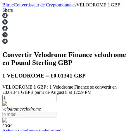
Bitrue
Convertisseur de Cryptomonnaies
VELODROME
à
GBP
Share
Contrats à terme
Convertir Velodrome Finance
velodrome
en Pound Sterling
GBP
1 VELODROME = £0.01341 GBP
VELODROME à GBP : 1 Velodrome Finance se convertit en
£0.01341 GBP à partir de August 8 at 12:59 PM
Futures USDT
Futures utilisant l'USDT comme garantie
velodrome
velodrome
GBP
Acheter
velodrome
(
velodrome
)