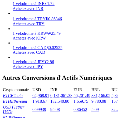
1
velodrome
à
INR
₹
1.72
Achetez avec INR
1
velodrome
à
TRY
₺
0.86346
Achetez avec TRY
Jalonnement
1
velodrome
à
KRW
₩
25.49
Des rendements élevés et un accès instantané
Achetez avec KRW
1
velodrome
à
CAD
$
0.02525
Achetez avec CAD
1
velodrome
à
JPY
¥
2.86
Achetez avec JPY
Autres Conversions d'Actifs Numériques
Cryptomonnaie
USD
INR
EUR
BRL
RU
Launchpool
BTC
Bitcoin
64,968.91
6,181,061.38
56,201.49
331,166.05
5,3
Staking flexible pour gagner des jetons populaires
ETH
Ethereum
1,918.67
182,540.80
1,659.75
9,780.08
157
USDT
Tether
0.99939
95.08
0.86452
5.09
82.
USDt
BNB
Binance